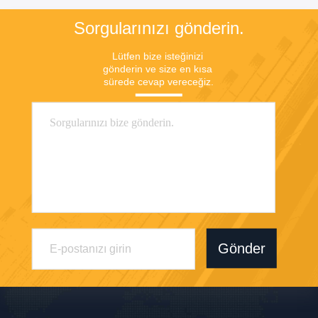
Sorgularınızı gönderin.
Lütfen bize isteğinizi 
gönderin ve size en kısa 
sürede cevap vereceğiz.
Gönder