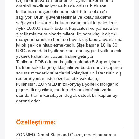
Diş laboratuvarları, ürünün 24 aylık mükemmel raf
ömrünü takdir ediyor ve bu da onlara hızlı son
kullanma endişesi olmadan stok tutma olanağı
sağlıyor. Ürün, güvenli teslimat ve kolay saklama
sağlayan bir karton kutuda uygun şekilde paketlenir.
Aylık 10.000 şişelik tedarik kapasitesi ve yalnızca bir
şişelik minimum sipariş miktarı ile hem küçük ölçekli
muayenehanelere hem de büyük diş laboratuvarlarına
iyi bir şekilde hitap etmektedir. Şişe başına 10 ila 30
USD arasındaki fiyatlandırma, onu uygun fiyatlı ancak
yüksek kaliteli bir çözüm haline getiriyor.
Teslimat, FOB ödeme koşulları altında 5-8 gün içinde
hızlı bir şekilde gerçekleştirilir ve bu da dünya çapında
sorunsuz tedarik süreçlerini kolaylaştırır. İster rutin diş
restorasyonları ister özel estetik vakalar için
kullanılsın, ZONMED'in zirkonyaya yönelik inorganik
pigmentli diş cilası, modern diş hekimliğinin zorlu
standartlarını karşılayan doğal, estetik bir kaplamayı
garanti eder.
Özelleştirme:
ZONMED Dental Stain and Glaze, model numarası