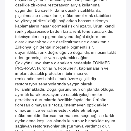
özellikle zirkonya restorasyonlarıyla kullanıma
uygundur. Bu özellik, daha düşük sıcaklıklarda
pişirilmesine olanak tanır, mükemmel renk stabilitesi
ve yüzey pürüzsüzlüğü sağlarken hassas zirkonya
kaplamaların hasar görmesi riskini azaltır. Ürün, kendi
renk yelpazesinde birden fazla renk tonu sunarak diş
teknisyenlerinin pigmentasyonu doğal dişlere tam
olarak uyacak şekilde özelleştirmesine olanak tanır.
Zirkonya için dental inorganik pigmentli sır,
dayanıklılık, renk doğruluğu ve doğal diş minesini taklit
eden gerçekçi bir yarı saydamlık sağlar.
Çok yönlü uygulama olanakları nedeniyle ZONMED
PRS-R-SC, kuronların, köprülerin, kaplamaların ve
implant destekli protezlerin bitirilmesi ve
renklendirilmesi dahil olmak üzere çeşitli diş
restorasyon senaryolarında yaygın olarak
kullanılmaktadır. Doğal görünümün ön planda olduğu,
ayrıntılı karakterizasyon ve estetik iyileştirmeler
gerektiren durumlarda özellikle faydalıdır. Ürünün
floresan olmayan sır tozu, istenmeyen optik etkiler
olmadan ince ve rafine estetik elde etmek için
mükemmeldir; floresan sır macunu seçeneği ise farklı
aydınlatma koşulları altında kusursuz bir şekilde uyum
sağlayan restorasyonlar oluşturmaya yardımcı olur.