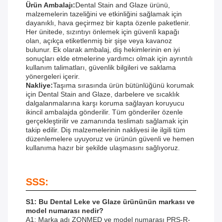
Ürün Ambalajı:
Dental Stain and Glaze ürünü,
malzemelerin tazeliğini ve etkinliğini sağlamak için
dayanıklı, hava geçirmez bir kapta özenle paketlenir.
Her ünitede, sızıntıyı önlemek için güvenli kapağı
olan, açıkça etiketlenmiş bir şişe veya kavanoz
bulunur. Ek olarak ambalaj, diş hekimlerinin en iyi
sonuçları elde etmelerine yardımcı olmak için ayrıntılı
kullanım talimatları, güvenlik bilgileri ve saklama
yönergeleri içerir.
Nakliye:
Taşıma sırasında ürün bütünlüğünü korumak
için Dental Stain and Glaze, darbelere ve sıcaklık
dalgalanmalarına karşı koruma sağlayan koruyucu
ikincil ambalajda gönderilir. Tüm gönderiler özenle
gerçekleştirilir ve zamanında teslimatı sağlamak için
takip edilir. Diş malzemelerinin nakliyesi ile ilgili tüm
düzenlemelere uyuyoruz ve ürünün güvenli ve hemen
kullanıma hazır bir şekilde ulaşmasını sağlıyoruz.
SSS:
S1: Bu Dental Leke ve Glaze ürününün markası ve
model numarası nedir?
A1: Marka adı ZONMED ve model numarası PRS-R-