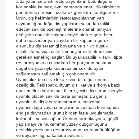
altta yatan seramik restorasyonların bütünlüğünü
korumakla kalmaz, aynı zamanda enerji tüketimini ve
geri dönüş süresini azaltarak genel üretkenliği artırır.
Ürün, diş hekimlerinin restorasyonlarının yarı
saydamlığını doğal diş yapılarını yakından taklit
edecek şekilde özelleştirmelerine olanak tanıyan
değişken opaklık seçenekleriyle birlikte gelir. İster
daha opak ister yarı saydam bir kaplama gerekli
olsun, bu diş seramiği boyama ve sır kiti düşük
sıcaklıkta hassas estetik sonuçlar elde etmek için
gereken esnekliği sağlar. Bu uyarlanabilirlik, farklı tipte
restorasyonlarla çalışırken her parçanın hastanın
doğal diş yapısıyla kusursuz bir şekilde uyum
sağlamasını sağlamak için çok önemlidir.
Uyumluluk bu sır ve leke kitinin bir diğer önemli
özelliğidir. Feldspatik, lityum disilikat ve zirkonya bazlı
malzemeler dahil olmak üzere çeşitli diş seramikleriyle
uyumlu olacak şekilde tasarlanmıştır. Bu geniş
uyumluluk, diş laboratuvarlarının, malzeme
uyumsuzluğu veya sonuçların bozulması konusunda
endişe duymadan ürünü birden fazla uygulamada
kullanabilmesini sağlar. Ürünün formülasyonu, güçlü
yapışmayı ve mükemmel yüzey düzgünlüğünü
destekleyerek son restorasyonun uzun ömürlülüğüne
ve dayanıklılığına katkıda bulunur.