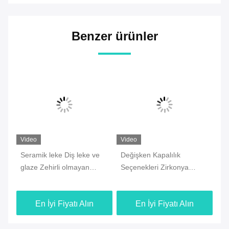
Benzer ürünler
Video
Video
Vi
Seramik leke Diş leke ve
Değişken Kapalılık
Se
glaze Zehirli olmayan
Seçenekleri Zirkonya
ye
ze
Değişken Kapalılık
düşük ateşleme glazi,
le
Seçenekleri Dental
çeşitli diş seramikleri ile
En İyi Fiyatı Alın
En İyi Fiyatı Alın
protezlerin doğru
uyumlu, bitirme ve
renklendirilmesi için
aşınmaya dayanıklılık
tasarlanmıştır
sağlar