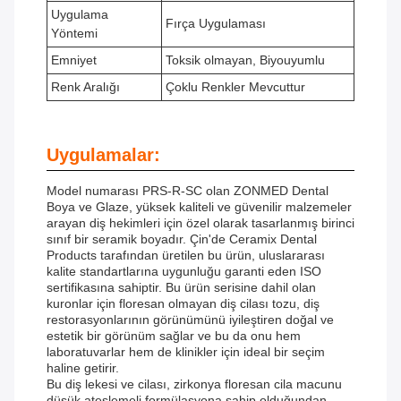
Uygulama
Fırça Uygulaması
Yöntemi
Emniyet
Toksik olmayan, Biyouyumlu
Renk Aralığı
Çoklu Renkler Mevcuttur
Uygulamalar:
Model numarası PRS-R-SC olan ZONMED Dental
Boya ve Glaze, yüksek kaliteli ve güvenilir malzemeler
arayan diş hekimleri için özel olarak tasarlanmış birinci
sınıf bir seramik boyadır. Çin'de Ceramix Dental
Products tarafından üretilen bu ürün, uluslararası
kalite standartlarına uygunluğu garanti eden ISO
sertifikasına sahiptir. Bu ürün serisine dahil olan
kuronlar için floresan olmayan diş cilası tozu, diş
restorasyonlarının görünümünü iyileştiren doğal ve
estetik bir görünüm sağlar ve bu da onu hem
laboratuvarlar hem de klinikler için ideal bir seçim
haline getirir.
Bu diş lekesi ve cilası, zirkonya floresan cila macunu
düşük ateşlemeli formülasyona sahip olduğundan