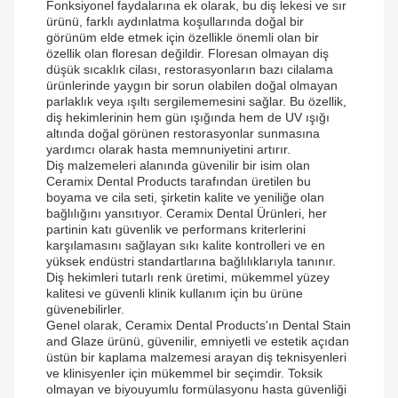
Fonksiyonel faydalarına ek olarak, bu diş lekesi ve sır
ürünü, farklı aydınlatma koşullarında doğal bir
görünüm elde etmek için özellikle önemli olan bir
özellik olan floresan değildir. Floresan olmayan diş
düşük sıcaklık cilası, restorasyonların bazı cilalama
ürünlerinde yaygın bir sorun olabilen doğal olmayan
parlaklık veya ışıltı sergilememesini sağlar. Bu özellik,
diş hekimlerinin hem gün ışığında hem de UV ışığı
altında doğal görünen restorasyonlar sunmasına
yardımcı olarak hasta memnuniyetini artırır.
Diş malzemeleri alanında güvenilir bir isim olan
Ceramix Dental Products tarafından üretilen bu
boyama ve cila seti, şirketin kalite ve yeniliğe olan
bağlılığını yansıtıyor. Ceramix Dental Ürünleri, her
partinin katı güvenlik ve performans kriterlerini
karşılamasını sağlayan sıkı kalite kontrolleri ve en
yüksek endüstri standartlarına bağlılıklarıyla tanınır.
Diş hekimleri tutarlı renk üretimi, mükemmel yüzey
kalitesi ve güvenli klinik kullanım için bu ürüne
güvenebilirler.
Genel olarak, Ceramix Dental Products'ın Dental Stain
and Glaze ürünü, güvenilir, emniyetli ve estetik açıdan
üstün bir kaplama malzemesi arayan diş teknisyenleri
ve klinisyenler için mükemmel bir seçimdir. Toksik
olmayan ve biyouyumlu formülasyonu hasta güvenliği