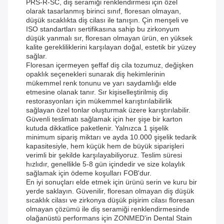
PRS-R-SC, diş seramiği renklendirmesi için özel
olarak tasarlanmış birinci sınıf, floresan olmayan,
düşük sıcaklıkta diş cilası ile tanışın. Çin menşeli ve
ISO standartları sertifikasına sahip bu zirkonyum
düşük yanmalı sır, floresan olmayan ürün, en yüksek
kalite gerekliliklerini karşılayan doğal, estetik bir yüzey
sağlar.
Floresan içermeyen şeffaf diş cila tozumuz, değişken
opaklık seçenekleri sunarak diş hekimlerinin
mükemmel renk tonunu ve yarı saydamlığı elde
etmesine olanak tanır. Sır kişiselleştirilmiş diş
restorasyonları için mükemmel karıştırılabilirlik
sağlayan özel tonlar oluşturmak üzere karıştırılabilir.
Güvenli teslimatı sağlamak için her şişe bir karton
kutuda dikkatlice paketlenir. Yalnızca 1 şişelik
minimum sipariş miktarı ve ayda 10.000 şişelik tedarik
kapasitesiyle, hem küçük hem de büyük siparişleri
verimli bir şekilde karşılayabiliyoruz. Teslim süresi
hızlıdır, genellikle 5-8 gün içindedir ve size kolaylık
sağlamak için ödeme koşulları FOB'dur.
En iyi sonuçları elde etmek için ürünü serin ve kuru bir
yerde saklayın. Güvenilir, floresan olmayan diş düşük
sıcaklık cilası ve zirkonya düşük pişirim cilası floresan
olmayan çözümü ile diş seramiği renklendirmesinde
olağanüstü performans için ZONMED'in Dental Stain