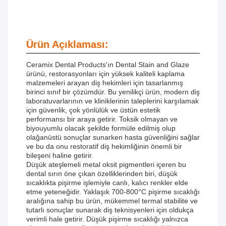
Ürün Açıklaması:
Ceramix Dental Products'ın Dental Stain and Glaze
ürünü, restorasyonları için yüksek kaliteli kaplama
malzemeleri arayan diş hekimleri için tasarlanmış
birinci sınıf bir çözümdür. Bu yenilikçi ürün, modern diş
laboratuvarlarının ve kliniklerinin taleplerini karşılamak
için güvenlik, çok yönlülük ve üstün estetik
performansı bir araya getirir. Toksik olmayan ve
biyouyumlu olacak şekilde formüle edilmiş olup
olağanüstü sonuçlar sunarken hasta güvenliğini sağlar
ve bu da onu restoratif diş hekimliğinin önemli bir
bileşeni haline getirir.
Düşük ateşlemeli metal oksit pigmentleri içeren bu
dental sırın öne çıkan özelliklerinden biri, düşük
sıcaklıkta pişirme işlemiyle canlı, kalıcı renkler elde
etme yeteneğidir. Yaklaşık 700-800°C pişirme sıcaklığı
aralığına sahip bu ürün, mükemmel termal stabilite ve
tutarlı sonuçlar sunarak diş teknisyenleri için oldukça
verimli hale getirir. Düşük pişirme sıcaklığı yalnızca