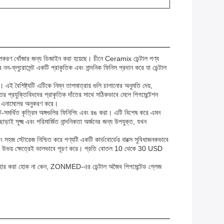
উপকরণ খোঁজার জন্য ডিজাইন করা হয়েছে। চীনে Ceramix ডেন্টাল পণ্য
 নন-ফ্লুরোসেন্ট একটি প্রাকৃতিক এবং নান্দনিক ফিনিস প্রদান করে যা ডেন্টাল
 এই বৈশিষ্ট্যটি এটিকে নিম্ন তাপমাত্রায় গুলি চালানোর অনুমতি দেয়,
তের প্রযুক্তিবিদদের প্রাকৃতিক দাঁতের সাথে সঠিকভাবে মেলে পিগমেন্টেশন
তের এনামেলের অনুকরণ করে।
্ট-সমর্থিত কৃত্রিম অঙ্গগুলির ফিনিশিং এবং রঙ করা। এটি বিশেষ করে এমন
ড়াই সূক্ষ্ম এবং পরিমার্জিত নান্দনিকতা অর্জনের জন্য উপযুক্ত, যখন
 সহজ স্টোরেজ নিশ্চিত করে পণ্যটি একটি কার্ডবোর্ডের বাক্সে সুবিধাজনকভাবে
্যাব উভয় ক্ষেত্রেই ভালভাবে পূরণ করে। প্রতি বোতল 10 থেকে 30 USD
্রে ব্যবহার করা হোক না কেন, ZONMED-এর ডেন্টাল অজৈব পিগমেন্টেড গ্লেজ