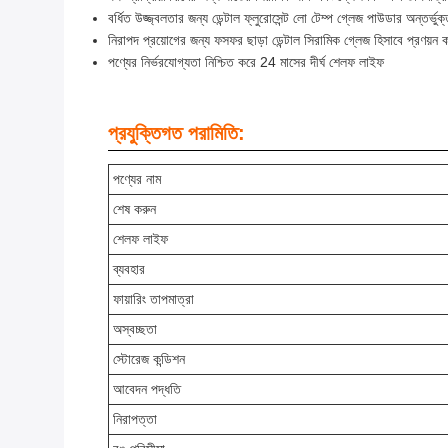
বর্ধিত উজ্জ্বলতার জন্য ডেন্টাল ফ্লুরোসেন্ট লো টেম্প গ্লেজ পাউডার অন্তর্ভুক
নিরাপদ প্রয়োগের জন্য ফসফর ছাড়া ডেন্টাল সিরামিক গ্লেজ হিসাবে প্রণয়ন ক
পণ্যের নির্ভরযোগ্যতা নিশ্চিত করে 24 মাসের দীর্ঘ শেলফ লাইফ
প্রযুক্তিগত পরামিতি:
পণ্যের নাম
শেষ করুন
শেলফ লাইফ
ব্যবহার
ফায়ারিং তাপমাত্রা
অস্বচ্ছতা
স্টোরেজ কন্ডিশন
আবেদন পদ্ধতি
নিরাপত্তা