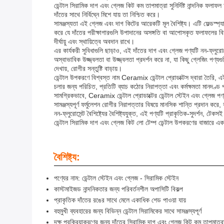
ডেন্টাল সিরামিক দাগ এবং গ্লেজ কিট কম তাপমাত্রা সুনির্দিষ্ট নান্দনিক ফলা
দাঁতের সাথে নির্বিঘ্নে মিশে যায় তা নিশ্চিত করে।
সামঞ্জস্যতা এই গ্লেজ এবং দাগ কিটের আরেকটি মূল বৈশিষ্ট্য। এটি ফেল্ডস্প্য
করে যে দাঁতের পরীক্ষাগারগুলি উপাদানের অসঙ্গতি বা আপোসকৃত ফলাফলের বিষয
দীর্ঘায়ু এবং স্থায়িত্বে অবদান রাখে।
এর কার্যকরী সুবিধাগুলি ছাড়াও, এই দাঁতের দাগ এবং গ্লেজ পণ্যটি নন-ফ্লুরোসে
অস্বাভাবিক উজ্জ্বলতা বা উজ্জ্বলতা প্রদর্শন করে না, যা কিছু গ্লেজিং পণ
দেখায়, রোগীর সন্তুষ্টি বাড়ায়।
ডেন্টাল উপকরণে বিশ্বস্ত নাম Ceramix ডেন্টাল প্রোডাক্টস দ্বারা তৈরি, এ
চলার জন্য পরিচিত, প্রতিটি ব্যাচ কঠোর নিরাপত্তা এবং কর্মক্ষমতা মানদণ্ড 
সামগ্রিকভাবে, Ceramix ডেন্টাল প্রোডাক্টের ডেন্টাল স্টেইন এবং গ্লেজ পণ
সামঞ্জস্যপূর্ণ ফর্মুলেশন রোগীর নিরাপত্তার বিষয়ে মানসিক শান্তি প্রদান করে
নন-ফ্লুরোসেন্ট বৈশিষ্ট্যের বৈশিষ্ট্যযুক্ত, এই পণ্যটি প্রাকৃতিক-সুদর্শন, টে
ডেন্টাল সিরামিক দাগ এবং গ্লেজ কিট লো টেম্প ডেন্টাল উপকরণের বাজারে একটি
বৈশিষ্ট্য:
পণ্যের নাম: ডেন্টাল স্টেইন এবং গ্লেজ - সিরামিক স্টেইন
কাস্টমাইজড নান্দনিকতার জন্য পরিবর্তনশীল অপাসিটি বিকল্প
প্রাকৃতিক দাঁতের রঙের সাথে মেলে একাধিক শেড পাওয়া যায়
বহুমুখী ব্যবহারের জন্য বিভিন্ন ডেন্টাল সিরামিকের সাথে সামঞ্জস্যপূর্ণ
দক্ষ প্রক্রিয়াকরণের জন্য দাঁতের সিরামিক দাগ এবং গ্লেজ কিট কম তাপমাত্র