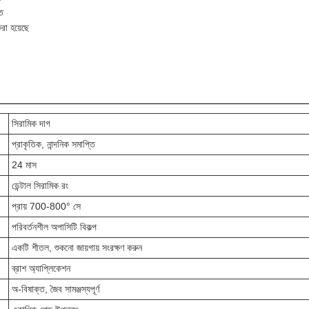
্ত
রা হয়েছে
সিরামিক দাগ
প্রাকৃতিক, নান্দনিক সমাপ্তি
24 মাস
ডেন্টাল সিরামিক রং
প্রায় 700-800° সে
পরিবর্তনশীল অপাসিটি বিকল্প
একটি শীতল, শুকনো জায়গায় সংরক্ষণ করুন
ব্রাশ অ্যাপ্লিকেশন
অ-বিষাক্ত, জৈব সামঞ্জস্যপূর্ণ