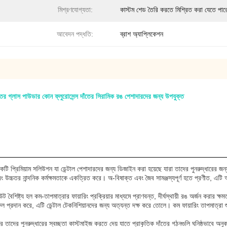
মিশ্রণযোগ্যতা:
কাস্টম শেড তৈরি করতে মিশ্রিত করা যেতে পার
আবেদন পদ্ধতি:
ব্রাশ অ্যাপ্লিকেশন
ঁতের গ্লাস পাউডার কোন ফ্লুরোসেন্স দাঁতের সিরামিক রঙ পেশাদারদের জন্য উপযুক্ত
কটি প্রিমিয়াম সলিউশন যা ডেন্টাল পেশাদারদের জন্য ডিজাইন করা হয়েছে যারা তাদের পুনরুদ্ধারের 
 এবং উচ্চতর নান্দনিক কর্মক্ষমতাকে একত্রিত করে। অ-বিষাক্ত এবং জৈব সামঞ্জস্যপূর্ণ হতে প্রণীত, এট
উট বৈশিষ্ট্য হল কম-তাপমাত্রার ফায়ারিং প্রক্রিয়ার মাধ্যমে প্রাণবন্ত, দীর্ঘস্থায়ী রঙ অর্জন করা
ফল প্রদান করে, এটি ডেন্টাল টেকনিশিয়ানদের জন্য অত্যন্ত দক্ষ করে তোলে। কম ফায়ারিং তাপমাত্রা শু
ের তাদের পুনরুদ্ধারের স্বচ্ছতা কাস্টমাইজ করতে দেয় যাতে প্রাকৃতিক দাঁতের গঠনগুলি ঘনিষ্ঠভাবে 