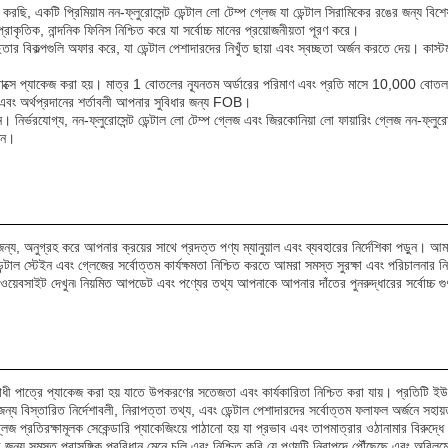
একটি প্রিমিয়াম নন-ফ্লুরোসেন্ট ডেন্টাল লো টেম্প গ্লেজ যা ডেন্টাল সিরামিকের রঙের জন্য বিশ
্রাকৃতিক, নান্দনিক ফিনিস নিশ্চিত করে যা সর্বোচ্চ মানের প্রয়োজনীয়তা পূরণ করে।
ছতার বিকল্পগুলি অফার করে, যা ডেন্টাল পেশাদারদের নিখুঁত ছায়া এবং স্বচ্ছতা অর্জন করতে দেয়। কাস
 বাক্সে প্যাকেজ করা হয়। মাত্র 1 বোতলের ন্যূনতম অর্ডারের পরিমাণ এবং প্রতি মাসে 10,000 বোত
 এবং অর্থপ্রদানের শর্তাবলী আপনার সুবিধার জন্য FOB।
নির্ভরযোগ্য, নন-ফ্লুরোসেন্ট ডেন্টাল লো টেম্প গ্লেজ এবং জিরকোনিয়া লো ফায়ারিং গ্লেজ নন-ফ্লুরোস
ুন।
 জন্য, অনুগ্রহ করে আপনার ক্রয়ের সাথে প্রদত্ত পণ্য ম্যানুয়াল এবং ব্যবহারের নির্দেশিকা পড়ুন। 
াল স্টেইন এবং গ্লেজের সর্বোত্তম কার্যক্ষমতা নিশ্চিত করতে আমরা সমস্ত সুরক্ষা এবং পরিচালনার নির
 ওয়েবসাইট দেখুন৷ নিয়মিত আপডেট এবং পণ্যের তথ্য আপনাকে আপনার দাঁতের পুনরুদ্ধারের সর্বোচ্চ গ
োধী পাত্রে প্যাকেজ করা হয় যাতে উপকরণের সতেজতা এবং কার্যকারিতা নিশ্চিত করা যায়। প্রতিটি ই
্য বিস্তারিত নির্দেশাবলী, নিরাপত্তা তথ্য, এবং ডেন্টাল পেশাদারদের সর্বোত্তম ফলাফল অর্জনে সহায়
্লেজ প্রতিরক্ষামূলক সেকেন্ডারি প্যাকেজিংয়ে পাঠানো হয় যা প্রভাব এবং তাপমাত্রার ওঠানামার বিরু
ের জন্য সমস্ত প্রাসঙ্গিক প্রবিধান মেনে চলি এবং নিশ্চিত করি যে পণ্যটি নিরাপদে পৌঁছেছে এবং অবিলম্