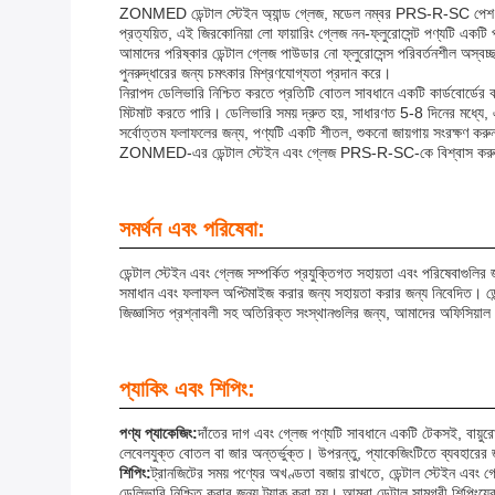
ZONMED ডেন্টাল স্টেইন অ্যান্ড গ্লেজ, মডেল নম্বর PRS-R-SC পেশ করছি, 
প্রত্যয়িত, এই জিরকোনিয়া লো ফায়ারিং গ্লেজ নন-ফ্লুরোসেন্ট পণ্যটি একটি প
আমাদের পরিষ্কার ডেন্টাল গ্লেজ পাউডার নো ফ্লুরোসেন্স পরিবর্তনশীল অস্বচ্
পুনরুদ্ধারের জন্য চমৎকার মিশ্রণযোগ্যতা প্রদান করে।
নিরাপদ ডেলিভারি নিশ্চিত করতে প্রতিটি বোতল সাবধানে একটি কার্ডবোর্ডের
মিটমাট করতে পারি। ডেলিভারি সময় দ্রুত হয়, সাধারণত 5-8 দিনের মধ্যে,
সর্বোত্তম ফলাফলের জন্য, পণ্যটি একটি শীতল, শুকনো জায়গায় সংরক্ষণ করুন। 
ZONMED-এর ডেন্টাল স্টেইন এবং গ্লেজ PRS-R-SC-কে বিশ্বাস কর
সমর্থন এবং পরিষেবা:
ডেন্টাল স্টেইন এবং গ্লেজ সম্পর্কিত প্রযুক্তিগত সহায়তা এবং পরিষেবাগুলির
সমাধান এবং ফলাফল অপ্টিমাইজ করার জন্য সহায়তা করার জন্য নিবেদিত। ডেন্ট
জিজ্ঞাসিত প্রশ্নাবলী সহ অতিরিক্ত সংস্থানগুলির জন্য, আমাদের অফিসিয়াল
প্যাকিং এবং শিপিং:
পণ্য প্যাকেজিং:
দাঁতের দাগ এবং গ্লেজ পণ্যটি সাবধানে একটি টেকসই, বায়ুর
লেবেলযুক্ত বোতল বা জার অন্তর্ভুক্ত। উপরন্তু, প্যাকেজিংটিতে ব্যবহারের জন
শিপিং:
ট্রানজিটের সময় পণ্যের অখণ্ডতা বজায় রাখতে, ডেন্টাল স্টেইন এবং গ
ডেলিভারি নিশ্চিত করার জন্য ট্র্যাক করা হয়। আমরা ডেন্টাল সামগ্রী শিপিংয়