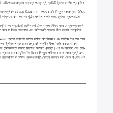
 এই অভিযোজনযোগ্যতা অত্যন্ত গুরুত্বপূর্ণ, প্রতিটি টুকরো রোগীর প্রাকৃতিক
জস্যপূর্ণ হওয়ার জন্য ডিজাইন করা হয়েছে। এই বিস্তৃত সামঞ্জস্যতা নিশ্চিত
ুগত্য এবং চমৎকার পৃষ্ঠের মসৃণতা সমর্থন করে, চূড়ান্ত পুনরুদ্ধারের
র্ণ। নন-ফ্লুরোসেন্ট ডেন্টাল লো টেম্প গ্লেজ নিশ্চিত করে যে পুনরুদ্ধারগুলি
সহায়তা করে যা দিনের আলোতে এবং অতিবেগুনী আলোর নীচে উভয়ই প্রাকৃতিক
ডেন্টাল পণ্যগুলি তাদের কঠোর মান নিয়ন্ত্রণ এবং সর্বোচ্চ শিল্প মান মেনে
নিরাপদ ক্লিনিকাল ব্যবহারের জন্য এই পণ্যটির উপর নির্ভর করতে পারেন।
দ এবং নান্দনিকভাবে উন্নত ফিনিশিং উপাদান খুঁজছেন। এর অ-বিষাক্ত এবং জৈব-
তা প্রদান করে। ডেন্টাল সিরামিকের বিস্তৃত পরিসরের সাথে সামঞ্জস্যপূর্ণ এবং
টাল প্রস্থেটিক্স বা জটিল পুনরুদ্ধারকারী ক্ষেত্রে ব্যবহার করা হোক না কেন, এই