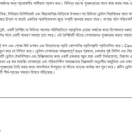
ফল অর্জনের জন্য প্রয়োজনীয় নমনীয়তা প্রদান করে। বিভিন্ন ধরণের পুনরুদ্ধারের সাথে কাজ করার সময়
াথিক, লিথিয়াম ডিসিলিকেট এবং জিরকোনিয়া-ভিত্তিক উপকরণ সহ বিভিন্ন ডেন্টাল সিরামিকের সাথে সামঞ্
়ে চিন্তা না করেই একাধিক অ্যাপ্লিকেশন জুড়ে পণ্যটি ব্যবহার করতে পারে। পণ্যের গঠন শক্তিশালী আন
ন্ট, একটি বৈশিষ্ট্য যা বিভিন্ন আলোর পরিস্থিতিতে প্রাকৃতিক চেহারা অর্জনের জন্য বিশেষভাবে গুরুত্বপূ
্যগুলির সাথে একটি সাধারণ সমস্যা হতে পারে। এই বৈশিষ্ট্যটি দাঁতের পেশাদারদের পুনরুদ্ধার করতে 
ই দাগ এবং গ্লেজ কিট গুণমান এবং উদ্ভাবনের প্রতি কোম্পানির প্রতিশ্রুতি প্রতিফলিত করে। Ceramix 
পূরণ করে তা নিশ্চিত করে। ডেন্টাল পেশাদাররা সামঞ্জস্যপূর্ণ রঙের প্রজনন, চমৎকার পৃষ্ঠ ফিনিস এবং 
্যটি ডেন্টাল টেকনিশিয়ান এবং চিকিত্সকদের জন্য একটি চমৎকার পছন্দ যারা একটি নির্ভরযোগ্য, নিরাপ
, যখন এর কম ফায়ারিং তাপমাত্রা এবং পরিবর্তনশীল অস্বচ্ছতার বিকল্পগুলি অতুলনীয় বহুমুখিতা এবং দক্ষ
কসই পুনরুদ্ধার তৈরি করার জন্য আদর্শভাবে উপযুক্ত যা দাঁতের যত্নের সর্বোচ্চ মান পূরণ করে। রুটিন ডেন্
 শীর্ষ-স্তরের সমাধান হিসাবে দাঁড়িয়েছে।
া