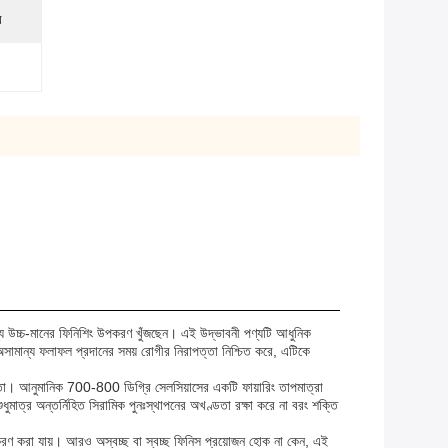
ে
জন্য উচ্চ-মানের ফিনিশিং উপকরণ খুঁজছেন। এই উদ্ভাবনী পণ্যটি আধুনিক
ি অসামান্য ফলাফল প্রদানের সময় রোগীর নিরাপত্তা নিশ্চিত করে, এটিকে
র ক্ষমতা। আনুমানিক 700-800 ডিগ্রি সেলসিয়াসের একটি ফায়ারিং তাপমাত্রা
ধুমাত্র অন্তর্নিহিত সিরামিক পুনঃস্থাপনের অখণ্ডতা রক্ষা করে না বরং শক্তি
অনুকরণ করা যায়। আরও অস্বচ্ছ বা স্বচ্ছ ফিনিস প্রয়োজন হোক না কেন, এই