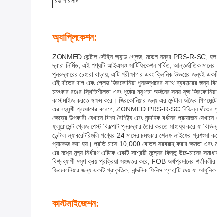
রঙ পরিসীমা
অ্যাপ্লিকেশন:
ZONMED ডেন্টাল স্টেইন অ্যান্ড গ্লেজ, মডেল নম্বর PRS-R-SC, হল একটি 
দ্বারা নির্মিত, এই পণ্যটি আইএসও সার্টিফিকেশন গর্বিত, আন্তর্জাতিক মানের 
পুনরুদ্ধারের চেহারা বাড়ায়, এটি পরীক্ষাগার এবং ক্লিনিক উভয়ের জন্যই এ
এই দাঁতের দাগ এবং গ্লেজ জিরকোনিয়া পুনরুদ্ধারের সাথে ব্যবহারের জন্য বিশ
চমৎকার রঙের স্থিতিশীলতা এবং পৃষ্ঠের মসৃণতা অর্জনের সময় সূক্ষ্ম জিরকোনি
কাস্টমাইজ করতে সক্ষম করে। জিরকোনিয়ার জন্য এর ডেন্টাল অজৈব পিগমেন্টেড
এর বহুমুখী প্রয়োগের কারণে, ZONMED PRS-R-SC বিভিন্ন দাঁতের পুনরুদ্ধা
ক্ষেত্রে উপকারী যেখানে বিশদ বৈশিষ্ট্য এবং নান্দনিক বর্ধনের প্রয়োজন যেখান
ফ্লুরোসেন্ট গ্লেজ পেস্ট বিকল্পটি পুনরুদ্ধার তৈরি করতে সাহায্য করে যা বিভি
ডেন্টাল ল্যাবরেটরিগুলি পণ্যের 24 মাসের চমৎকার শেলফ লাইফের প্রশংসা করে
প্যাকেজ করা হয়। প্রতি মাসে 10,000 বোতল সরবরাহ করার ক্ষমতা এবং মা
এর মধ্যে মূল্য নির্ধারণ এটিকে একটি সাশ্রয়ী মূল্যের কিন্তু উচ্চ-মানের সম
বিশ্বব্যাপী মসৃণ ক্রয় প্রক্রিয়া সহজতর করে, FOB অর্থপ্রদানের শর্তাবলী
জিরকোনিয়ার জন্য একটি প্রাকৃতিক, নান্দনিক ফিনিস গ্যারান্টি দেয় যা আধুনিক
কাস্টমাইজেশন: