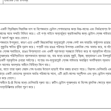
একাধিক শেড উপলব্ধ
প্রিমিয়াম সিরামিক দাগ যা বিশেষভাবে ডেন্টাল পেশাদারদের জন্য উচ্চ-মানের এবং নির্ভরযোগ্য 
মানের সাথে সম্মতি নিশ্চিত করে। এই পণ্য লাইনে অন্তর্ভুক্ত ক্রাউনগুলির জন্য ডেন্টাল গ্লেজ পাউডার
কটি আদর্শ পছন্দ করে তোলে।
েষভাবে উপযুক্ত, কারণ এতে একটি জিরকোনিয়া ফ্লুরোসেন্ট গ্লেজ পেস্ট কম ফায়ারিং ফর্মুলেশন রয়েছে।
য়া মুকুটের ক্ষতির ঝুঁকি হ্রাস করে। পণ্যটি তার রঙের পরিসরে উপলব্ধ একাধিক শেড অফার করে, যা দাঁ
 গ্লেজ স্থায়িত্ব, রঙের বিশ্বস্ততা এবং একটি প্রাণবন্ত স্বচ্ছতা নিশ্চিত করে যা প্রাকৃতিক দাঁ
র পরিস্থিতিতে ব্যাপকভাবে ব্যবহৃত হয়, যার মধ্যে রয়েছে মুকুট, ব্রিজ, ব্যহ্যাবরণ এবং ইমপ্লান
ে একটি প্রাকৃতিক চেহারা সর্বাগ্রে। পণ্যের নন-ফ্লুরোসেন্ট গ্লেজ পাউডার অবাঞ্ছিত অপটিক্যাল প্রভাব ছা
ন্ন আলোর অবস্থার অধীনে নির্বিঘ্নে মিশে যায়।
, যাতে তারা দ্রুত মেয়াদ শেষ হওয়ার উদ্বেগ ছাড়াই স্টক বজায় রাখতে পারে। নিরাপদ ডেলিভারি এবং
ত্র একটি বোতলের ন্যূনতম অর্ডার পরিমাণের সাথে, এটি ছোট-মাপের অনুশীলন এবং বৃহৎ ডেন্টাল ল
াধান করে তোলে।
র অধীনে 5-8 দিনের মধ্যে ডেলিভারি দ্রুত হয়। রুটিন ডেন্টাল পুনরুদ্ধার বা বিশেষ নান্দনিক ক্ষেত
 দন্তচিকিত্সার চাহিদা পূরণ করে।