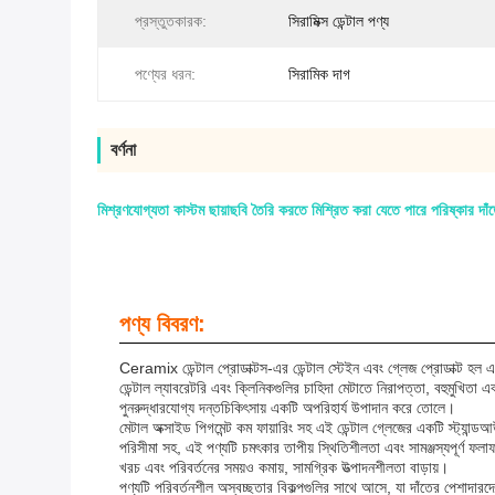
প্রস্তুতকারক:
সিরামিক্স ডেন্টাল পণ্য
পণ্যের ধরন:
সিরামিক দাগ
বর্ণনা
মিশ্রণযোগ্যতা কাস্টম ছায়াছবি তৈরি করতে মিশ্রিত করা যেতে পারে পরিষ্কার দা
পণ্য বিবরণ:
Ceramix ডেন্টাল প্রোডাক্টস-এর ডেন্টাল স্টেইন এবং গ্লেজ প্রোডাক্ট হল এ
ডেন্টাল ল্যাবরেটরি এবং ক্লিনিকগুলির চাহিদা মেটাতে নিরাপত্তা, বহুমুখিতা
পুনরুদ্ধারযোগ্য দন্তচিকিৎসায় একটি অপরিহার্য উপাদান করে তোলে।
মেটাল অক্সাইড পিগমেন্ট কম ফায়ারিং সহ এই ডেন্টাল গ্লেজের একটি স্ট্যান্ডআ
পরিসীমা সহ, এই পণ্যটি চমৎকার তাপীয় স্থিতিশীলতা এবং সামঞ্জস্যপূর্ণ ফলা
খরচ এবং পরিবর্তনের সময়ও কমায়, সামগ্রিক উত্পাদনশীলতা বাড়ায়।
পণ্যটি পরিবর্তনশীল অস্বচ্ছতার বিকল্পগুলির সাথে আসে, যা দাঁতের পেশাদারদ