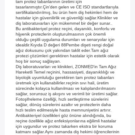
tam protez tabanlarının üretimi için
tasarlanmıştır.Çin'den gelen ve CE ISO standartlarıyla
sertifikalandırılmış, bu ürün hem diş hekimleri hem de
hastalar için güvenilirlik ve güvenliği sağlar.Klinikler ve
diş laboratuvarları için mükemmel bir değer sunar..
Bu antibakteriyel protez reçini, dayanıklı, konforlu ve
hijyenik protezlerin oluşturulmasının çok önemli
olduğu çeşitli uygulama durumları ve senaryolar için
idealdir.Kıyıda D değeri 88Pembe dişeti rengi doğal
ağız dokusunu çok yakından taklit eder.Tam ağız
protezi çözümleri gerektiren hastalar için estetik olarak
hoş bir sonuç sağlayan.
Diş laboratuvarları ve klinikleri, ZONMED'in Tam Ağız
Hareketli Temel reçinini, hassasiyeti, dayanıklılığı ve
biyolojik uyumluluğu gerektiren tam protez tabanları
üretmek için kullanabilirler.reçinin sıvı hali, üretim
sürecinde kolayca kullanılması ve kalıplandırılmasını
sağlar, sorunsuz iş akışını ve verimli bir üretimi sağlar.
Fotoşifreleme özelliği, hızlı sertleştirme sürelerini
sağlar, dönüş sürelerini azaltır ve protezlerin daha
hızlı teslim edilmesiyle hasta memnuniyetini artırır.
Antibakteriyel özellikleri göz önüne alındığında, bu
reçine özellikle ağız enfeksiyonlarına eğilimli hastalar
için uygundur ve protez takarken ekstra bir koruma
katmanı sağlar.Aynı zamanda diş hekimi öğrencilerinin