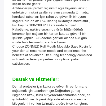
seçim haline getirir.
Antibakteriyel protez reçinimiz ağız hijyenini artırır,
enfeksiyon riskini azaltır ve aynı zamanda tüm ağız
hareketli tabanları için rahat ve güvenilir bir uyum
sağlar.Ürün en az 1KG sipariş miktarıyla mevcuttur.,
kilo başına 100-200 USD arasında bir fiyat.
Paketleme, nakliye sırasında ürün bütünlüğünü
korumak için sağlam bir karton kutuda güvenli bir
şekilde yapılır.FOB ödeme şartları altında 5-8 gün
içinde hızlı teslimatı garanti ediyoruz.
Choose ZONMED Full Mouth Movable Base Resin for
your dental restoration needs and experience the
benefits of advanced UV curing technology combined
with antibacterial properties for optimal patient
satisfaction.
Destek ve Hizmetler:
Dental protezler için kalıcı ve güvenilir performans
sağlamak için tasarlanmıştır.Doğrudan güneş
ışığından uzak, kuru bir yerdeKullanmadan önce, en
iyi tutarlılığı ve dayanıklılığı elde etmek için reçine
bileşenlerini verilen talimatlara göre iyice karıştırın.