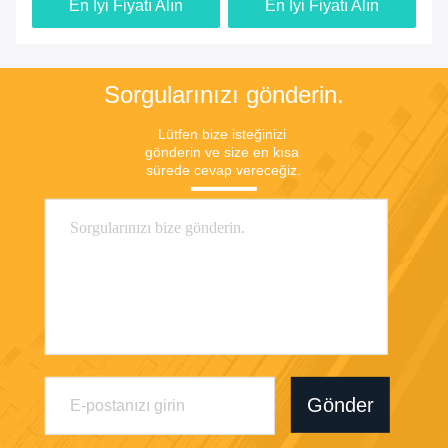
En İyi Fiyatı Alın
En İyi Fiyatı Alın
Sorgularınızı gönderin.
Lütfen bize isteğinizi 
gönderin ve size en kısa 
sürede cevap vereceğiz.
Gönder