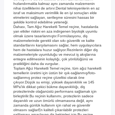
hızlandırmakla kalmaz aynı zamanda malzemenin
nihai özelliklerini de artırır.Dental teknisyenlerin en az
israf ve maksimum verimlilik ile en iyi sonuçları elde
etmelerini sağlayan, sertleşme süresini hassas bir
şekilde kontrol edebilme yeteneği.
Dahası, Tam Ağız Hareketli Temel reçine, hastalarda
yan etkiler riskini en aza indirgenen biyolojik uyumlu
olmak üzere tasarlanmıştır.Formülasyonu, diş
malzemelerinde gerekli olan sıkı güvenlik ve kalite
standartlarını karşılamasını sağlar, hem uygulayıcılara
hem de hastalara huzur sağlıyor.Rezinlerin diğer diş
malzemeleriyle uyumluluğu ve mevcut iş akışlarına
entegre edilmesinin kolaylığı, çok yönlülüğünü ve
pratikliğini daha da vurgular..
Toplam Ağız Hareketli Temel reçine, tüm ağız hareketli
temellerin üretimi için üstün bir ışık-sağlanmış/foto-
sağlanmış protez reçine çözeltisi olarak öne
çıkıyor.Düşük su emişi, yüksek dayanıklılık ve 145
MPa'lık dikkat çekici bükme dayanıklılığı, diş
protezlerinde olağanüstü performans sağlamak için
birleştirilir.Bu reçinin kullanımı, protezlerin sadece
dayanıklı ve uzun ömürlü olmamasına değil, aynı
zamanda günlük kullanım için rahat ve güvenilir
olmasını sağlarEn kaliteli çıkarılabilir protezleri
sağlamayı amaçlayan diş hekimleri için,Bu reçine,