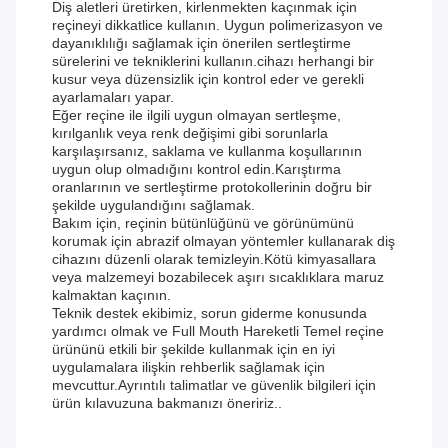
Diş aletleri üretirken, kirlenmekten kaçınmak için
reçineyi dikkatlice kullanın. Uygun polimerizasyon ve
dayanıklılığı sağlamak için önerilen sertleştirme
sürelerini ve tekniklerini kullanın.cihazı herhangi bir
kusur veya düzensizlik için kontrol eder ve gerekli
ayarlamaları yapar.
Eğer reçine ile ilgili uygun olmayan sertleşme,
kırılganlık veya renk değişimi gibi sorunlarla
karşılaşırsanız, saklama ve kullanma koşullarının
uygun olup olmadığını kontrol edin.Karıştırma
oranlarının ve sertleştirme protokollerinin doğru bir
şekilde uygulandığını sağlamak.
Bakım için, reçinin bütünlüğünü ve görünümünü
korumak için abrazif olmayan yöntemler kullanarak diş
cihazını düzenli olarak temizleyin.Kötü kimyasallara
veya malzemeyi bozabilecek aşırı sıcaklıklara maruz
kalmaktan kaçının.
Teknik destek ekibimiz, sorun giderme konusunda
yardımcı olmak ve Full Mouth Hareketli Temel reçine
ürününü etkili bir şekilde kullanmak için en iyi
uygulamalara ilişkin rehberlik sağlamak için
mevcuttur.Ayrıntılı talimatlar ve güvenlik bilgileri için
ürün kılavuzuna bakmanızı öneririz..