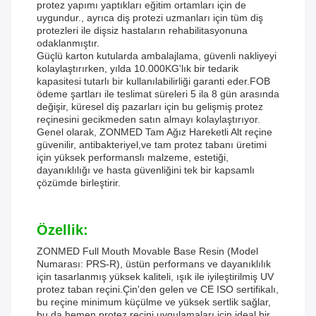
protez yapımı yaptıkları eğitim ortamları için de
uygundur., ayrıca diş protezi uzmanları için tüm diş
protezleri ile dişsiz hastaların rehabilitasyonuna
odaklanmıştır.
Güçlü karton kutularda ambalajlama, güvenli nakliyeyi
kolaylaştırırken, yılda 10.000KG'lık bir tedarik
kapasitesi tutarlı bir kullanılabilirliği garanti eder.FOB
ödeme şartları ile teslimat süreleri 5 ila 8 gün arasında
değişir, küresel diş pazarları için bu gelişmiş protez
reçinesini gecikmeden satın almayı kolaylaştırıyor.
Genel olarak, ZONMED Tam Ağız Hareketli Alt reçine
güvenilir, antibakteriyel,ve tam protez tabanı üretimi
için yüksek performanslı malzeme, estetiği,
dayanıklılığı ve hasta güvenliğini tek bir kapsamlı
çözümde birleştirir.
Özellik:
ZONMED Full Mouth Movable Base Resin (Model
Numarası: PRS-R), üstün performans ve dayanıklılık
için tasarlanmış yüksek kaliteli, ışık ile iyileştirilmiş UV
protez taban reçini.Çin'den gelen ve CE ISO sertifikalı,
bu reçine minimum küçülme ve yüksek sertlik sağlar,
bu da hemen protez reçini uygulamaları için ideal bir