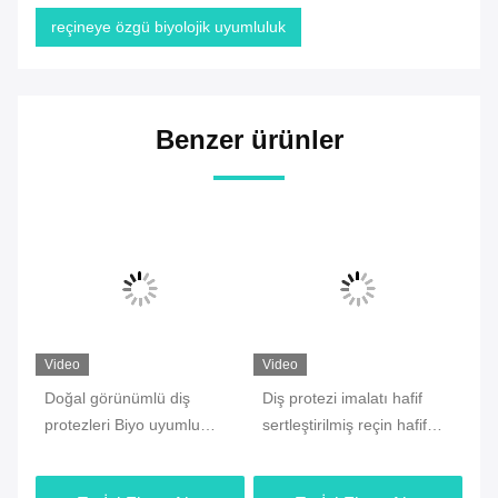
reçineye özgü biyolojik uyumluluk
Benzer ürünler
Video
Video
Vi
Doğal görünümlü diş
Diş protezi imalatı hafif
Ul
lı
protezleri Biyo uyumlu
sertleştirilmiş reçin hafif
Uy
ne
reçinel hasta rahatlığı
biyo uyumlu reçin
Ya
Re