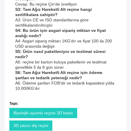
Cevap: Bu reçine Çin'de üretiliyor.
S3: Tam Ağız Hareketli Alt reçine hangi
sertifikalara sahiptir?
A3: Ürün CE ve ISO standartlarına göre
sertifikalandırılmıştır.
S4: Bu ürün için asgari sipariş miktarı ve fiyat
aralığı nedir?
A4: Asgari sipariş miktarı 1KG'dır ve fiyat 100 ila 200
USD arasında değişir.
S5: Ürün nasıl paketleniyor ve teslimat süresi
nedir?
A5: reçine bir karton kutuya paketlenir ve teslimat
genellikle 5 ila 8 gün sürer.
S6: Tam Ağız Hareketli Alt reçine için ödeme
şartları ve tedarik yeteneği nedir?
A6: Ödeme şartları FOB'dir ve tedarik kapasitesi yılda
10,000KG'dır.
Tags:
Biyolojik uyumlu reçine 3D baskı
3D yazıcı diş reçini