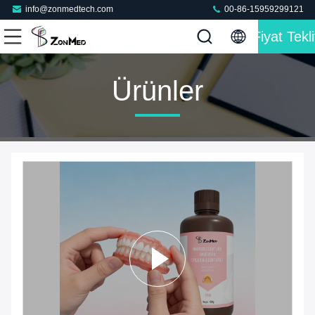
info@zonmedtech.com
00-86-15959299121
Fiyat Tekli
Ürünler