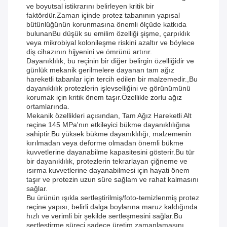
ve boyutsal istikrarını belirleyen kritik bir
faktördür.Zaman içinde protez tabanının yapısal
bütünlüğünün korunmasına önemli ölçüde katkıda
bulunanBu düşük su emilim özelliği şişme, çarpıklık
veya mikrobiyal kolonileşme riskini azaltır ve böylece
diş cihazının hijyenini ve ömrünü artırır.
Dayanıklılık, bu reçinin bir diğer belirgin özelliğidir ve
günlük mekanik gerilmelere dayanan tam ağız
hareketli tabanlar için tercih edilen bir malzemedir.,Bu
dayanıklılık protezlerin işlevselliğini ve görünümünü
korumak için kritik önem taşır.Özellikle zorlu ağız
ortamlarında.
Mekanik özellikleri açısından, Tam Ağız Hareketli Alt
reçine 145 MPa'nın etkileyici bükme dayanıklılığına
sahiptir.Bu yüksek bükme dayanıklılığı, malzemenin
kırılmadan veya deforme olmadan önemli bükme
kuvvetlerine dayanabilme kapasitesini gösterir.Bu tür
bir dayanıklılık, protezlerin tekrarlayan çiğneme ve
ısırma kuvvetlerine dayanabilmesi için hayati önem
taşır ve protezin uzun süre sağlam ve rahat kalmasını
sağlar.
Bu ürünün ışıkla sertleştirilmiş/foto-temizlenmiş protez
reçine yapısı, belirli dalga boylarına maruz kaldığında
hızlı ve verimli bir şekilde sertleşmesini sağlar.Bu
sertleştirme süreci sadece üretim zamanlamasını