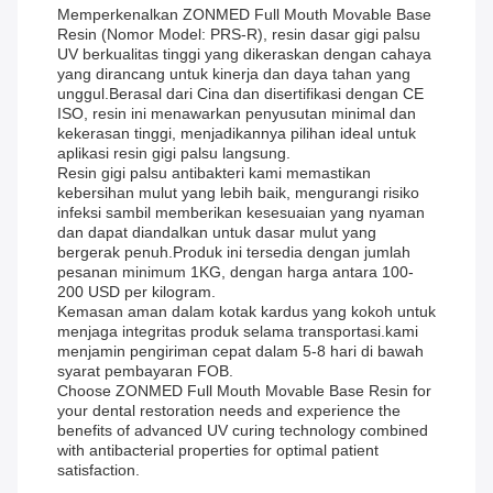
Memperkenalkan ZONMED Full Mouth Movable Base
Resin (Nomor Model: PRS-R), resin dasar gigi palsu
UV berkualitas tinggi yang dikeraskan dengan cahaya
yang dirancang untuk kinerja dan daya tahan yang
unggul.Berasal dari Cina dan disertifikasi dengan CE
ISO, resin ini menawarkan penyusutan minimal dan
kekerasan tinggi, menjadikannya pilihan ideal untuk
aplikasi resin gigi palsu langsung.
Resin gigi palsu antibakteri kami memastikan
kebersihan mulut yang lebih baik, mengurangi risiko
infeksi sambil memberikan kesesuaian yang nyaman
dan dapat diandalkan untuk dasar mulut yang
bergerak penuh.Produk ini tersedia dengan jumlah
pesanan minimum 1KG, dengan harga antara 100-
200 USD per kilogram.
Kemasan aman dalam kotak kardus yang kokoh untuk
menjaga integritas produk selama transportasi.kami
menjamin pengiriman cepat dalam 5-8 hari di bawah
syarat pembayaran FOB.
Choose ZONMED Full Mouth Movable Base Resin for
your dental restoration needs and experience the
benefits of advanced UV curing technology combined
with antibacterial properties for optimal patient
satisfaction.