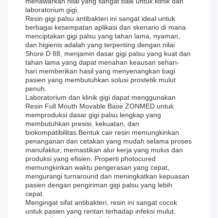
menawarkan nilai yang sangat baik untuk klinik dan
laboratorium gigi.
Resin gigi palsu antibakteri ini sangat ideal untuk
berbagai kesempatan aplikasi dan skenario di mana
menciptakan gigi palsu yang tahan lama, nyaman,
dan higienis adalah yang terpenting.dengan nilai
Shore D 88, menjamin dasar gigi palsu yang kuat dan
tahan lama yang dapat menahan keausan sehari-
hari.memberikan hasil yang menyenangkan bagi
pasien yang membutuhkan solusi prostetik mulut
penuh.
Laboratorium dan klinik gigi dapat menggunakan
Resin Full Mouth Movable Base ZONMED untuk
memproduksi dasar gigi palsu lengkap yang
membutuhkan presisi, kekuatan, dan
biokompatibilitas.Bentuk cair resin memungkinkan
penanganan dan cetakan yang mudah selama proses
manufaktur, memastikan alur kerja yang mulus dan
produksi yang efisien. Properti photocured
memungkinkan waktu pengerasan yang cepat,
mengurangi turnaround dan meningkatkan kepuasan
pasien dengan pengiriman gigi palsu yang lebih
cepat.
Mengingat sifat antibakteri, resin ini sangat cocok
untuk pasien yang rentan terhadap infeksi mulut,