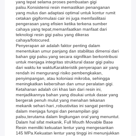
yang tepat selama proses pembuatan gigi
palsu.Konsistensi resin memastikan penanganan
yang mulus dan adaptasi optimal untuk kontur rumit
cetakan gigiformulasi cair ini juga memfasilitasi
pengerasan yang efisien ketika terkena sumber
cahaya yang tepat,memanfaatkan manfaat dari
teknologi resin gigi palsu yang dikeras
cahaya/fotocured.
Penyerapan air adalah faktor penting dalam
menentukan umur panjang dan stabilitas dimensi dari
bahan gigi palsu.yang secara signifikan berkontribusi
untuk menjaga integritas struktural dasar gigi palsu
dari waktu ke waktuKarakteristik penyerapan air yang
rendah ini mengurangi risiko pembengkakan,
penyimpangan, atau koloniasi mikroba, sehingga
meningkatkan kebersihan dan umur peralatan gigi.
Ketahanan adalah ciri khas lain dari resin ini,
menjadikannya bahan yang disukai untuk dasar yang
bergerak penuh mulut yang menahan tekanan
mekanik sehari-hari.,robustivitas ini sangat penting
dalam menjaga fungsi dan penampilan gigi
palsu,terutama dalam lingkungan oral yang menuntut.
Dalam hal sifat mekanik, Full Mouth Movable Base
Resin memiliki kekuatan lentur yang mengesankan
145 MPa.Kekuatan lentur yang tinggi ini menunjukkan