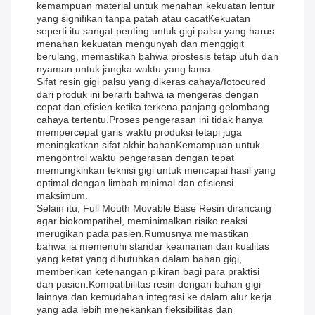
kemampuan material untuk menahan kekuatan lentur
yang signifikan tanpa patah atau cacatKekuatan
seperti itu sangat penting untuk gigi palsu yang harus
menahan kekuatan mengunyah dan menggigit
berulang, memastikan bahwa prostesis tetap utuh dan
nyaman untuk jangka waktu yang lama.
Sifat resin gigi palsu yang dikeras cahaya/fotocured
dari produk ini berarti bahwa ia mengeras dengan
cepat dan efisien ketika terkena panjang gelombang
cahaya tertentu.Proses pengerasan ini tidak hanya
mempercepat garis waktu produksi tetapi juga
meningkatkan sifat akhir bahanKemampuan untuk
mengontrol waktu pengerasan dengan tepat
memungkinkan teknisi gigi untuk mencapai hasil yang
optimal dengan limbah minimal dan efisiensi
maksimum.
Selain itu, Full Mouth Movable Base Resin dirancang
agar biokompatibel, meminimalkan risiko reaksi
merugikan pada pasien.Rumusnya memastikan
bahwa ia memenuhi standar keamanan dan kualitas
yang ketat yang dibutuhkan dalam bahan gigi,
memberikan ketenangan pikiran bagi para praktisi
dan pasien.Kompatibilitas resin dengan bahan gigi
lainnya dan kemudahan integrasi ke dalam alur kerja
yang ada lebih menekankan fleksibilitas dan