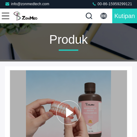
info@zonmedtech.com
00-86-15959299121
Kutipan
Produk