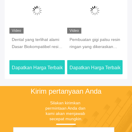
Video
Video
Vi
Dental yang terlihat alami
Pembuatan gigi palsu resin
Re
Dasar Biokompatibel resin
ringan yang dikeraskan
ta
in
Nyaman pasien optimal
resin ringan biokompatibel
3D
aik
Dapatkan Harga Terbaik
Dapatkan Harga Terbaik
Da
Kirim pertanyaan Anda
Silakan kirimkan 
permintaan Anda dan 
kami akan menjawab 
secepat mungkin.