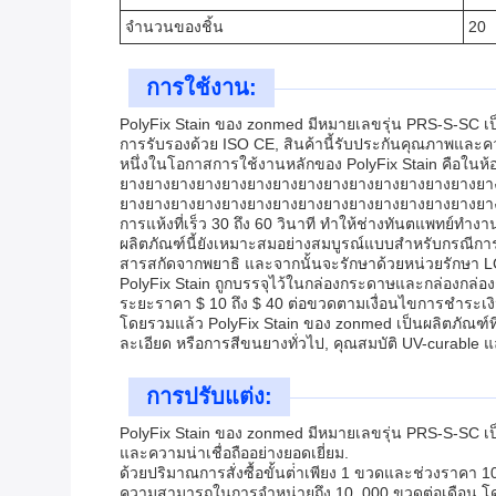
จํานวนของชิ้น
20
การใช้งาน:
PolyFix Stain ของ zonmed มีหมายเลขรุ่น PRS-S-SC เป
การรับรองด้วย ISO CE, สินค้านี้รับประกันคุณภาพและค
หนึ่งในโอกาสการใช้งานหลักของ PolyFix Stain คือในห้
ยางยางยางยางยางยางยางยางยางยางยางยางยางยางยา
ยางยางยางยางยางยางยางยางยางยางยางยางยางยางยางยาง
การแห้งที่เร็ว 30 ถึง 60 วินาที ทําให้ช่างทันตแพทย์ทํา
ผลิตภัณฑ์นี้ยังเหมาะสมอย่างสมบูรณ์แบบสําหรับกรณีการใ
สารสกัดจากพยาธิ และจากนั้นจะรักษาด้วยหน่วยรักษา 
PolyFix Stain ถูกบรรจุไว้ในกล่องกระดาษและกล่องกล่อง
ระยะราคา $ 10 ถึง $ 40 ต่อขวดตามเงื่อนไขการชําระเงิ
โดยรวมแล้ว PolyFix Stain ของ zonmed เป็นผลิตภัณฑ์ที่
ละเอียด หรือการสีขนยางทั่วไป, คุณสมบัติ UV-curable และ
การปรับแต่ง:
PolyFix Stain ของ zonmed มีหมายเลขรุ่น PRS-S-SC เป็นส
และความน่าเชื่อถืออย่างยอดเยี่ยม.
ด้วยปริมาณการสั่งซื้อขั้นต่ําเพียง 1 ขวดและช่วงราคา 
ความสามารถในการจําหน่ายถึง 10, 000 ขวดต่อเดือน โด