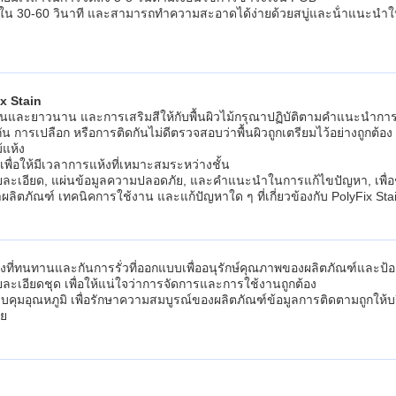
วภายใน 30-60 วินาที และสามารถทําความสะอาดได้ง่ายด้วยสบู่และน้ําแนะนําให
x Stain
นทานและยาวนาน และการเสริมสีให้กับพื้นผิวไม้กรุณาปฏิบัติตามคําแนะนํากา
กัน การเปลือก หรือการติดกันไม่ดีตรวจสอบว่าพื้นผิวถูกเตรียมไว้อย่างถูกต
แห้ง
ย เพื่อให้มีเวลาการแห้งที่เหมาะสมระหว่างชั้น
ยละเอียด, แผ่นข้อมูลความปลอดภัย, และคําแนะนําในการแก้ไขปัญหา, เพื่อช่วยใ
ิตภัณฑ์ เทคนิคการใช้งาน และแก้ปัญหาใด ๆ ที่เกี่ยวข้องกับ PolyFix St
ังที่ทนทานและกันการรั่วที่ออกแบบเพื่ออนุรักษ์คุณภาพของผลิตภัณฑ์และป้
ะเอียดชุด เพื่อให้แน่ใจว่าการจัดการและการใช้งานถูกต้อง
ควบคุมอุณหภูมิ เพื่อรักษาความสมบูรณ์ของผลิตภัณฑ์ข้อมูลการติดตามถูกให้
ัย