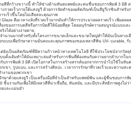
สีที่กว้างขวางนี้ ทําให้ช่างด้านทันตแพทย์และคนชื่นชอบการพิมพ์ 3 มิติ สาม
่างรวดเร็วภายใต้แสงยูวี ด้วยการจัดทําของผลิตภัณฑ์เป็นสียูวีเรซินสําห
งการเร็วขึ้นโดยไม่เสียสละคุณภาพ
d Glaze คือเวลาแห้งที่รวดเร็วมากมันทําให้การประมวลผลรวดเร็ว เพิ่มผลผ
ี่ยงของการบดสีหรือการบิดสีให้น้อยที่สุด โดยอนุรักษ์ความสมบูรณ์แบบและค
ิงได้อย่างง่ายดาย
 ให้จํานวนมากสําหรับทั้งโครงการขนาดเล็กและขนาดใหญ่ทําให้มันเป็นทางเลือก
ออกแบบเพื่อรักษาความมั่นคงและคุณภาพของของเหลวสีฟัน UV- curable, รับปร
ต่ยังเป็นผลิตภัณฑ์ที่มีความก้าวหน้าทางเทคโนโลยี ที่ใช้ประโยชน์จากวัสดุ
บดั้งเดิมทําให้มันเหมาะสมสําหรับการฟันที่ต้องทนกับความยากลําบากในก
หรับการพิมพ์ 3 มิติ เปิดโอกาสในการสร้างสรรค์นอกจากการนําไปใช้ในทั
ิของพวกเขา, รูปแบบ, และการสร้างศิลปะ. เวลาการรักษาที่รวดเร็วและความสะ
ารทํางานของพวกเขา
รักษาด้วยแสงยูวี เป็นเครื่องมือที่จําเป็นสําหรับแพทย์ฟัน และผู้ชื่นชอบกา
ชิ้นรวมกันเพื่อให้มีเหลวสีที่น่าเชื่อถือ, ทันสมัย, และมีประสิทธิภาพสูงไม่ว
่ายและแม่นยํา