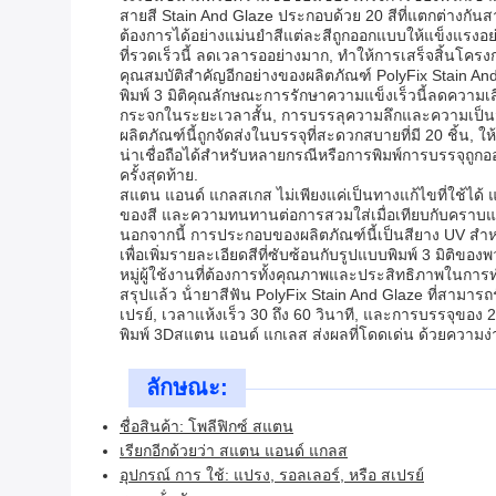
สายสี Stain And Glaze ประกอบด้วย 20 สีที่แตกต่างกันสาย
ต้องการได้อย่างแม่นยําสีแต่ละสีถูกออกแบบให้แข็งแรงอย
ที่รวดเร็วนี้ ลดเวลารออย่างมาก, ทําให้การเสร็จสิ้นโคร
คุณสมบัติสําคัญอีกอย่างของผลิตภัณฑ์ PolyFix Stain An
พิมพ์ 3 มิติคุณลักษณะการรักษาความแข็งเร็วนี้ลดความเส
กระจกในระยะเวลาสั้น, การบรรลุความลึกและความเป็นจร
ผลิตภัณฑ์นี้ถูกจัดส่งในบรรจุที่สะดวกสบายที่มี 20 ชิ้น,
น่าเชื่อถือได้สําหรับหลายกรณีหรือการพิมพ์การบรรจุถูก
ครั้งสุดท้าย.
สแตน แอนด์ แกลสเกส ไม่เพียงแค่เป็นทางแก้ไขที่ใช้ได้ แ
ของสี และความทนทานต่อการสวมใส่เมื่อเทียบกับคราบแบ
นอกจากนี้ การประกอบของผลิตภัณฑ์นี้เป็นสียาง UV สํา
เพื่อเพิ่มรายละเอียดสีที่ซับซ้อนกับรูปแบบพิมพ์ 3 มิต
หมู่ผู้ใช้งานที่ต้องการทั้งคุณภาพและประสิทธิภาพในก
สรุปแล้ว น้ํายาสีฟัน PolyFix Stain And Glaze ที่สามารถ
เปรย์, เวลาแห้งเร็ว 30 ถึง 60 วินาที, และการบรรจุของ 20 
พิมพ์ 3Dสแตน แอนด์ แกเลส ส่งผลที่โดดเด่น ด้วยความง
ลักษณะ:
ชื่อสินค้า: โพลีฟิกซ์ สแตน
เรียกอีกด้วยว่า สแตน แอนด์ แกลส
อุปกรณ์ การ ใช้: แปรง, รอลเลอร์, หรือ สเปรย์