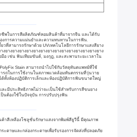
ชีพในการสีผลิตภัณฑ์หอมสินค้าที่มาจากจีน และได้รับ
นที่ต้องการความแม่นยําและความทนทานในการฟัน.
ขี้ยวที่สามารถรักษาด้วย UVเทคโนโลยีการรักษาแสงสียาง
ยางยางยางยางยางยางยางยางยางยางยางยางยางยางยาง
ือ เช่น ฟันเทียมขันต์, มงกุฎ, และสะพานระยะเวลาใน
olyFix Stain สามารถนําไปใช้กับวัสดุทันตแพทย์ที่ใช้
ามารถในการใช้งานในสภาพแวดล้อมทันตกรรมที่วุ่นวาย
ทั้งห้องปฏิบัติการเล็กและห้องปฏิบัติการฟันขนาดใหญ่
ูงและมีประสิทธิภาพไม่ว่าจะเป็นใช้สําหรับการสีขนยาง
เป็นต้องใช้ในปัจจุบัน การปรับปรุงฟัน
าสีเหลืองโซลูชั่นรักษาแสงจากพิมพ์สียูวีนี้ มีคุณภาพ
องกระดาษและกล่องกระดาษเพื่อรับรองการจัดส่งที่ปลอดภัย