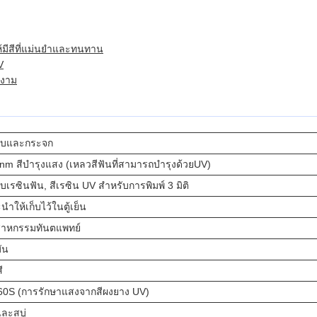
้มีสีที่แม่นยําและทนทาน
V
ยงาม
บและกระจก
nm สีบํารุงแสง (เหลวสีฟันที่สามารถบํารุงด้วยUV)
เรซินฟัน, สีเรซิน UV สําหรับการพิมพ์ 3 มิติ
ําให้เก็บไว้ในตู้เย็น
สาหกรรมทันตแพทย์
มัน
ี
60S (การรักษาแสงจากสีผงยาง UV)
และสบู่