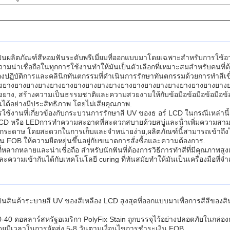
็นผลิตภัณฑ์สีหอมฟันระดับพรีเมี่ยมที่ออกแบบมาโดยเฉพาะสําหรับการใช้อา
วามน่าเชื่อถือในทุกการใช้งานทําให้มันเป็นตัวเลือกที่เหมาะสมสําหรับค
องปฏิบัติการและคลินิกทันตกรรมที่ดําเนินการรักษาทันตกรรมด้วยการทําสีเ
งยางยางยางยางยางยางยางยางยางยางยางยางยางยางยางยางยางยางยาง
, สร้างความเป็นธรรมชาติและความสวยงามให้กับข้อมือข้อมือข้อมือข้อม
งานได้อย่างมีประสิทธิภาพ โดยไม่เสียคุณภาพ.
ช้งานที่เกี่ยวข้องกับกระบวนการรักษาสี UV ของธ อร์ LCD ในกรณีเหล่านี้P
LCD หรือ LEDการทําความสะอาดที่สะดวกสบายด้วยสบู่และน้ําเพิ่มความส
กระดาษ โดยสะดวกในการเก็บและจําหน่ายง่าย,ผลิตภัณฑ์นี้สามารถเข้าถึงได้
น FOB ให้ความยืดหยุ่นขึ้นอยู่กับขนาดการสั่งซื้อและความต้องการ.
หลากหลายและน่าเชื่อถือ สําหรับนักฟันที่ต้องการวิธีการทําสีที่มีคุณภาพส
ความเข้ากันได้กับเทคโนโลยี curing ที่ทันสมัยทําให้มันเป็นเครื่องมือที่จํา
ินค้าระบายสี UV ของสีเหลือง LCD สูงสุดที่ออกแบบมาเพื่อการสีสีของสินค้
10-40 ดอลลาร์สหรัฐอเมริกา PolyFix Stain ถูกบรรจุไว้อย่างปลอดภัยในกล่
ยมีเวลาในการจัดส่ง 5-8 วันตามเงื่อนไขการชําระเงิน FOB