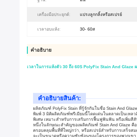
เครื่องมือประยุกต์:
แปรงลูกกลิ้งหรือสเปรย์
เวลาอบแห้ง:
30- 60ส
คําอธิบาย
เวลาในการแห้งตัว 30 ถึง 60S PolyFix Stain And Glaze ผล
คําอธิบายสินค้า:
ผลิตภัณฑ์ PolyFix Stain ที่รู้จักกันในชื่อ Stain And
พิมพ์ 3 มิติผลิตภัณฑ์พรีเมียมนี้โดดเด่นในตลาดเป็นเหล
พิเศษ เหมาะสําหรับการเสริมการฟื้นฟูฟันฟัน หรือเพิ่มสี
หนึ่งในลักษณะสําคัญของผลิตภัณฑ์ Stain And Glaze คื
ครอบคลุมพื้นที่ที่ใหญ่กว่า, หรือสเปรย์สําหรับการเสร็จสม
จะเป็นขนาดหรือความซับซ้อนของโครงการของพวกเขา