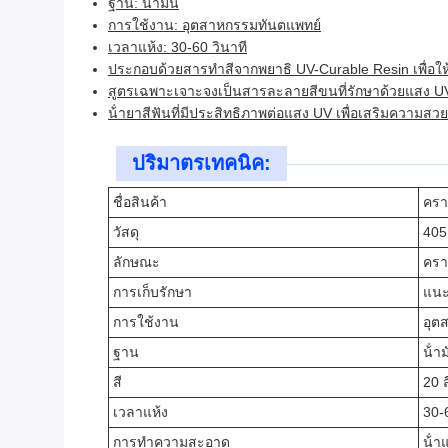
ฐาน: น้ํามัน
การใช้งาน: อุตสาหกรรมทันตแพทย์
เวลาแห้ง: 30-60 วินาที
ประกอบด้วยสารทําสีจากพยาธิ UV-Curable Resin เพื่อให
สูตรเฉพาะเจาะจงเป็นสารละลายสีขนที่รักษาด้วยแสง U
น้ํายาสีฟันที่มีประสิทธิภาพต่อแสง UV เพื่อเสริมความสว
ปริมาตรเทคนิค:
ชื่อสินค้า
ครา
วัสดุ
405
ลักษณะ
คราบ
การเก็บรักษา
แนะน
การใช้งาน
อุต
ฐาน
น้ํา
สี
20 ส
เวลาแห้ง
30-
การทําความสะอาด
น้ํา