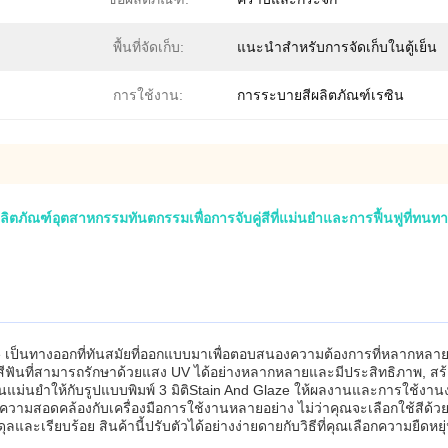
พื้นที่จัดเก็บ:
แนะนำสำหรับการจัดเก็บในตู้เย็น
การใช้งาน:
การระบายสีผลิตภัณฑ์เรซิน
ิตภัณฑ์อุตสาหกรรมทันตกรรมเพื่อการจับคู่สีที่แม่นยำและการฟื้นฟูที่ทนท
 Glaze เป็นทางออกที่ทันสมัยที่ออกแบบมาเพื่อตอบสนองความต้องการที่หลากห
วสีฟันที่สามารถรักษาด้วยแสง UV ได้อย่างหลากหลายและมีประสิทธิภาพ, สร้
สันแม่นยําให้กับรูปแบบพิมพ์ 3 มิติStain And Glaze ให้ผลงานและการใช้งานง
อความสอดคล้องกับเครื่องมือการใช้งานหลายอย่าง ไม่ว่าคุณจะเลือกใช้สีด
ดุลและเรียบร้อย สินค้านี้ปรับตัวได้อย่างง่ายดายกับวิธีที่คุณเลือกความยืดหย
.