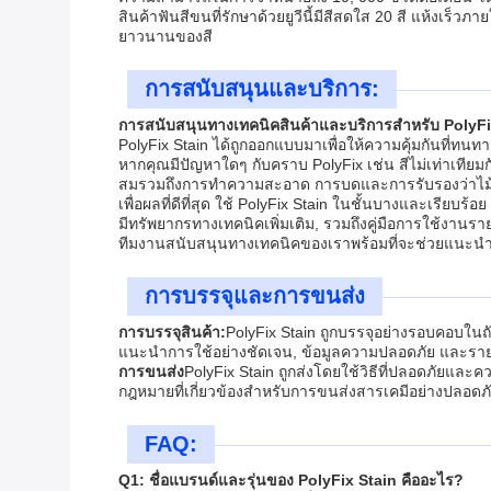
สินค้าฟันสีขนที่รักษาด้วยยูวีนี้มีสีสดใส 20 สี แห้งเร็
ยาวนานของสี
การสนับสนุนและบริการ:
การสนับสนุนทางเทคนิคสินค้าและบริการสําหรับ PolyFi
PolyFix Stain ได้ถูกออกแบบมาเพื่อให้ความคุ้มกันที่ท
หากคุณมีปัญหาใดๆ กับคราบ PolyFix เช่น สีไม่เท่าเทียม
สมรวมถึงการทําความสะอาด การบดและการรับรองว่าไม้
เพื่อผลที่ดีที่สุด ใช้ PolyFix Stain ในชั้นบางและเรียบร้อ
มีทรัพยากรทางเทคนิคเพิ่มเติม, รวมถึงคู่มือการใช้งานรา
ทีมงานสนับสนุนทางเทคนิคของเราพร้อมที่จะช่วยแนะนําผล
การบรรจุและการขนส่ง
การบรรจุสินค้า:
PolyFix Stain ถูกบรรจุอย่างรอบคอบในถ
แนะนําการใช้อย่างชัดเจน, ข้อมูลความปลอดภัย และรายล
การขนส่ง
PolyFix Stain ถูกส่งโดยใช้วิธีที่ปลอดภัยและ
กฎหมายที่เกี่ยวข้องสําหรับการขนส่งสารเคมีอย่างปลอดภ
FAQ:
Q1: ชื่อแบรนด์และรุ่นของ PolyFix Stain คืออะไร?