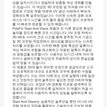
상을 일치시키거나 정밀하게 맞춤형 색상 개체를 만들
수 있습니다. 각 색상은 3D 프린팅 및 치과용 UV 수지
염료로 구성된 제품 덕분에 UV 광선 아래에서 빠르게
경화되도록 설계되었습니다. 이러한 신속한 경화 프로
세스는 대기 시간을 크게 줄여 품질 저하 없이 프로젝트
를 더 빠르게 완료할 수 있게 해줍니다.
PolyFix Stain And Glaze 제품의 또 다른 중요한 특성은
놀라울 정도로 빠른 건조 시간입니다. UV 조명 하에서
30~60초 사이의 건조 시간을 통해 분주한 치과 기공소
및 3D 프린팅 작업장에서 생산성을 향상시키는 신속한
처리를 보장합니다. 이러한 빠른 경화 특성은 얼룩이나
색상 왜곡의 위험을 최소화하고 적용된 얼룩의 무결성
과 생동감을 보존합니다. 사용자는 단기간 내에 여러 레
이어나 글레이즈를 자신있게 적용하여 깊이와 현실감을
쉽게 얻을 수 있습니다.
이 제품은 20개 들이 편리한 포장으로 공급되므로 소규
모 프로젝트와 대규모 프로젝트 모두에 충분한 수량을
제공합니다. 이는 여러 사례 또는 인쇄 실행에 대해 일관
되고 안정적인 염색 솔루션이 필요한 전문가에게 탁월
한 선택입니다. 포장은 UV 경화형 치과용 염색액의 안
정성과 품질을 유지하도록 설계되어 각 제품이 처음 사
용부터 마지막 ​​사용까지 최적의 성능을 발휘하도록 보
장합니다.
Stain And Glaze는 실용적인 솔루션일 뿐만 아니라 UV
경화 재료의 장점을 활용하는 기술적으로 진보된 제품