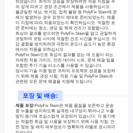
되었습니다. 최적의 성능을 보장하려면 적용 지침을 주
의 깊게 따르고 권장 조건에서 제품을 사용하십시오.
불균일한 색상, 벗겨짐, 접착 불량 등 PolyFix Stain에 문
제가 발생하는 경우 표면이 제대로 준비되었는지, 제품
이 지침에 따라 적용되었는지 확인하십시오. 적절한 표
면 준비에는 청소, 샌딩 및 목재 건조가 포함됩니다.
최상의 결과를 얻으려면 PolyFix Stain을 얇고 균일하게
코팅하여 코팅 사이에 적절한 건조 시간을 두십시오. 마
감 결함을 방지하려면 극한의 온도나 습도가 높은 환경
에서의 적용을 피하십시오.
PolyFix Stain으로 최상의 결과를 얻는 데 도움이 되는
자세한 적용 가이드, 안전 데이터 시트, 문제 해결 팁을
포함한 추가 기술 리소스를 사용할 수 있습니다.
당사의 기술 지원 팀은 귀하의 프로젝트 성공을 보장하
기 위해 제품 권장 사항, 적용 기술 및 PolyFix Stain과
관련된 모든 문제 해결을 지원해 드립니다.
포장 및 배송:
제품 포장:
PolyFix Stain은 제품 품질을 보존하고 운송
중 누출을 방지하도록 설계된 내구성이 뛰어나고 누출
방지 용기에 조심스럽게 포장되어 있습니다. 각 용기에
는 적절한 취급 및 사용을 보장하기 위해 사용 지침, 안
전 정보 및 배치 세부정보가 명확하게 라벨로 표시되어
있습니다.