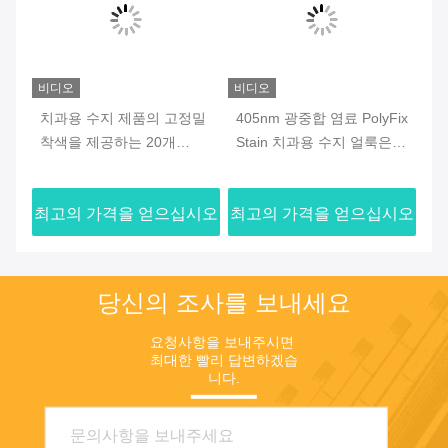
비디오
비디오
비
 치
치과용 수지 제품의 고정밀
405nm 광중합 염료 PolyFix
세
각
착색을 제공하는 20개
Stain 치과용 수지 얼룩은
수
PolyFix Stain 치과용 수지
20가지 색상으로 제공되어
염
얼룩
일관된 치과 색상 결과를 보
포
시오
최고의 가격을 얻으십시오
최고의 가격을 얻으십시오
최
장합니다.
당신의 조사를 보내세요
요청사항을 보내주시면 
최대한 빨리 답변하겠습
니다.