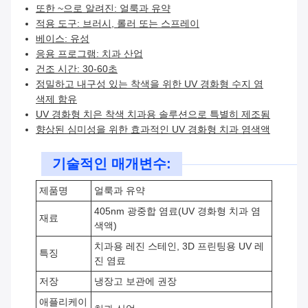
또한 ~으로 알려진: 얼룩과 유약
적용 도구: 브러시, 롤러 또는 스프레이
베이스: 유성
응용 프로그램: 치과 산업
건조 시간: 30-60초
정밀하고 내구성 있는 착색을 위한 UV 경화형 수지 염
색제 함유
UV 경화형 치은 착색 치과용 솔루션으로 특별히 제조됨
향상된 심미성을 위한 효과적인 UV 경화형 치과 염색액
기술적인 매개변수:
제품명
얼룩과 유약
405nm 광중합 염료(UV 경화형 치과 염
재료
색액)
치과용 레진 스테인, 3D 프린팅용 UV 레
특징
진 염료
저장
냉장고 보관에 권장
애플리케이