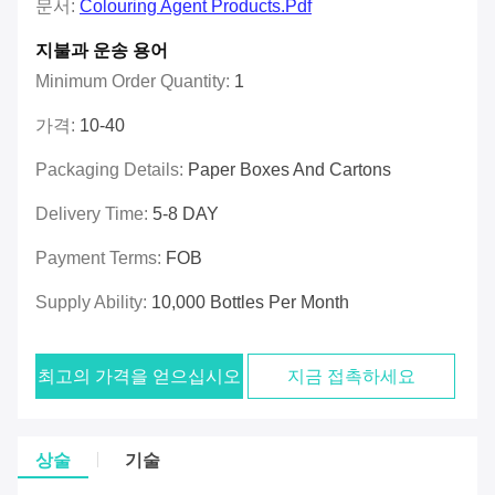
문서:
Colouring Agent Products.pdf
지불과 운송 용어
Minimum Order Quantity:
1
가격:
10-40
Packaging Details:
Paper Boxes And Cartons
Delivery Time:
5-8 DAY
Payment Terms:
FOB
Supply Ability:
10,000 Bottles Per Month
최고의 가격을 얻으십시오
지금 접촉하세요
상술
기술