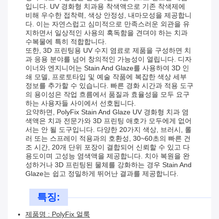
입니다. UV 경화형 치과용 착색액으로 기존 착색제에
비해 우수한 접착력, 색상 안정성, 내마모성을 제공합니
다. 이는 자연스럽고 심미적으로 만족스러운 외관을 유
지하면서 일상적인 사용의 혹독함을 견뎌야 하는 치과
수복물에 특히 적합합니다.
또한, 3D 프린팅용 UV 수지 염료로 제품을 구성하면 치
과 응용 분야를 넘어 창의적인 가능성이 열립니다. 디자
이너와 엔지니어는 Stain And Glaze를 사용하여 3D 인
쇄 모델, 프로토타입 및 예술 작품에 복잡한 색상 세부
정보를 추가할 수 있습니다. 빠른 경화 시간과 적용 도구
의 용이성은 작업 흐름에서 품질과 효율성을 모두 요구
하는 사용자들 사이에서 선호됩니다.
요약하면, PolyFix Stain And Glaze UV ​​경화형 치과 염
색액은 치과 전문가와 3D 프린팅 애호가 모두에게 없어
서는 안 될 도구입니다. 다양한 20가지 색상, 브러시, 롤
러 또는 스프레이 적용과의 호환성, 30~60초의 빠른 건
조 시간, 20개 단위 포장이 결합되어 신뢰할 수 있고 다
용도이며 고성능 염색액을 제공합니다. 치아 복원을 완
성하거나 3D 프린팅된 물체를 강화하는 경우 Stain And
Glaze는 쉽고 정밀하게 뛰어난 결과를 제공합니다.
특징:
제품명 : PolyFix 얼룩