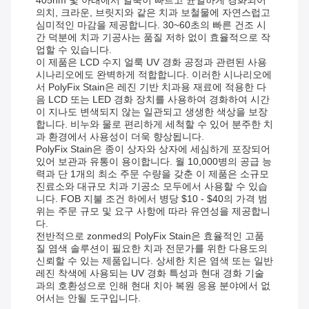
405nm 빛 아래에서 얼룩이 빠르고 균일하게 경화되어
의치, 크라운, 브릿지와 같은 치과 보철물에 자연스럽고
심미적인 마감을 제공합니다. 30~60초의 빠른 건조 시
간 덕분에 치과 기공사는 품질 저하 없이 효율적으로 작
업할 수 있습니다.
이 제품은 LCD 수지 얼룩 UV 경화 공정과 관련된 사용
시나리오에도 완벽하게 적합합니다. 이러한 시나리오에
서 PolyFix Stain은 레진 기반 치과용 재료에 적용한 다
음 LCD 또는 LED 경화 장치를 사용하여 경화하여 시간
이 지나도 변색되지 않는 일관되고 생생한 색상을 보장
합니다. 비누와 물로 편리하게 세척할 수 있어 분주한 치
과 환경에서 사용성이 더욱 향상됩니다.
PolyFix Stain은 종이 상자와 상자에 세심하게 포장되어
있어 보관과 유통이 용이합니다. 월 10,000병의 공급 능
력과 단 1개의 최소 주문 수량을 갖춘 이 제품은 소규모
진료소와 대규모 치과 기공소 모두에서 사용할 수 있습
니다. FOB 지불 조건 하에서 병당 $10 - $40의 가격 범
위는 주문 규모 및 요구 사항에 따라 유연성을 제공합니
다.
전반적으로 zonmed의 PolyFix Stain은 효율적인 고품
질 염색 솔루션이 필요한 치과 전문가를 위한 다용도의
신뢰할 수 있는 제품입니다. 상세한 치은 염색 또는 일반
레진 착색에 사용되는 UV 경화 특성과 현대 경화 기술
과의 호환성으로 인해 현대 치아 복원 응용 분야에서 없
어서는 안될 도구입니다.