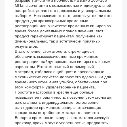
разрыве 7,5–8,5 % и прочность на изгиб 166–188
МПа, в сочетании с возможностью индивидуальной
настройки, делает его надежным и универсальным
выбором. Независимо от того, используется ли этот
продукт для краткосрочных временных
реставраций или в качестве временных виниров во
время более длительных планов лечения, этот
продукт гарантирует пациентам получение как
функциональных, так и эстетически приятных
результатов.
В заключение, стоматологи, стремящиеся
обеспечить высококачественные временные
реставрации, найдут временные виниры отличным
вариантом. Его композитный полимерный
материал, отбеливающий цвет и превосходные
механические свойства делают его идеальным для
временного улучшения улыбки, обеспечивая при
этом комфорт и удовлетворение пациента.
Простота настройки в кресле еще больше
повышает ее практичность, позволяя стоматологам
изготавливать индивидуальные, естественно
выглядящие временные виниры, отвечающие
конкретным потребностям каждого пациента.
Внедряя временные виниры в стоматологическую
практику, врачи могут с уверенностью предлагать