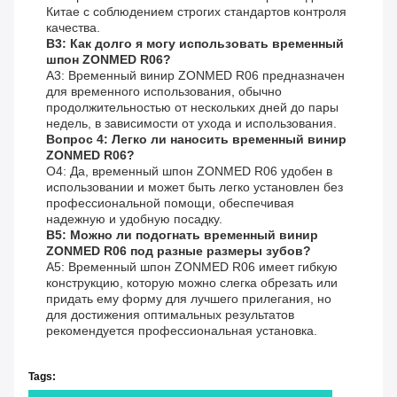
Китае с соблюдением строгих стандартов контроля
качества.
В3: Как долго я могу использовать временный
шпон ZONMED R06?
A3: Временный винир ZONMED R06 предназначен
для временного использования, обычно
продолжительностью от нескольких дней до пары
недель, в зависимости от ухода и использования.
Вопрос 4: Легко ли наносить временный винир
ZONMED R06?
О4: Да, временный шпон ZONMED R06 удобен в
использовании и может быть легко установлен без
профессиональной помощи, обеспечивая
надежную и удобную посадку.
В5: Можно ли подогнать временный винир
ZONMED R06 под разные размеры зубов?
A5: Временный шпон ZONMED R06 имеет гибкую
конструкцию, которую можно слегка обрезать или
придать ему форму для лучшего прилегания, но
для достижения оптимальных результатов
рекомендуется профессиональная установка.
Tags: