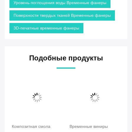
Уровень поглощения воды Временные фанеры
Поверхности твердых тканей Временные фанеры
3D-печатные временные фанеры
Подобные продукты
Па.
Композитная смола
Временные виниры
Ур