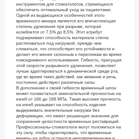
инструментом для стоматологов, стремящихся
обеспечить оптимальный уход за пациентами.
Одной из выдающихся особенностей этого
временного винира является его впечатляющая
степень удлинения при разрыве, которая
колеблется от 7,5% до 8,5%. Этот атрибут
подчеркивает способность материала слегка
растягиваться под нагрузкой, прежде чем
сломаться, что способствует его устойчивости и
делает его менее склонным к переломам во время
повседневного использования. Гибкость, присущая
этой скорости разрывного удлинения, позволяет
лучше адаптироваться к динамической среде рта,
где во время таких действий, как жевание и речь,
постоянно действуют различные силы.
В дополнение к своей гибкости временный шпон
может похвастаться замечательной прочностью на
изгиб от 166 до 188 МПа. Такая высокая прочность
на изгиб указывает на способность изделия
выдерживать значительные нагрузки без
деформации, что имеет решающее значение для
сохранения целостности временных реставраций.
Профессионалы-стоматологи могут положиться на
эту силу, чтобы гарантировать, что временные
виниры на зубах останутся неповрежденными и