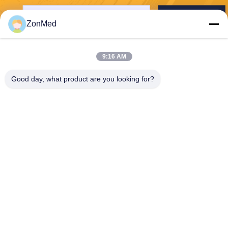
送りなさい
ZonMed
9:16 AM
Good day, what product are you looking for?
Zhongchuang Medical Group Co., Ltd,
info@zonmedtech.com
00-86-15959299121
B10 RM 2703 NEW TREND
CENTRE704PRINCE EDWA
RD ROAD EAST SANPO KO
NG KL HK