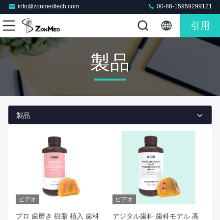
info@zonmedtech.com
00-86-15959299121
引用
製品
製品
ビデオ
ビデオ
プロ 歯磨き 樹脂 植入 歯科
デジタル歯科 歯科モデル 高