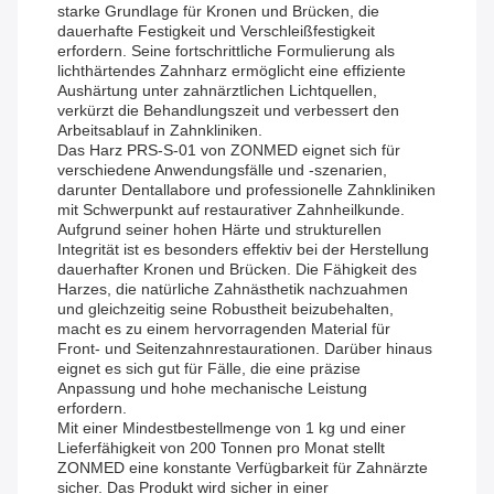
starke Grundlage für Kronen und Brücken, die
dauerhafte Festigkeit und Verschleißfestigkeit
erfordern. Seine fortschrittliche Formulierung als
lichthärtendes Zahnharz ermöglicht eine effiziente
Aushärtung unter zahnärztlichen Lichtquellen,
verkürzt die Behandlungszeit und verbessert den
Arbeitsablauf in Zahnkliniken.
Das Harz PRS-S-01 von ZONMED eignet sich für
verschiedene Anwendungsfälle und -szenarien,
darunter Dentallabore und professionelle Zahnkliniken
mit Schwerpunkt auf restaurativer Zahnheilkunde.
Aufgrund seiner hohen Härte und strukturellen
Integrität ist es besonders effektiv bei der Herstellung
dauerhafter Kronen und Brücken. Die Fähigkeit des
Harzes, die natürliche Zahnästhetik nachzuahmen
und gleichzeitig seine Robustheit beizubehalten,
macht es zu einem hervorragenden Material für
Front- und Seitenzahnrestaurationen. Darüber hinaus
eignet es sich gut für Fälle, die eine präzise
Anpassung und hohe mechanische Leistung
erfordern.
Mit einer Mindestbestellmenge von 1 kg und einer
Lieferfähigkeit von 200 Tonnen pro Monat stellt
ZONMED eine konstante Verfügbarkeit für Zahnärzte
sicher. Das Produkt wird sicher in einer