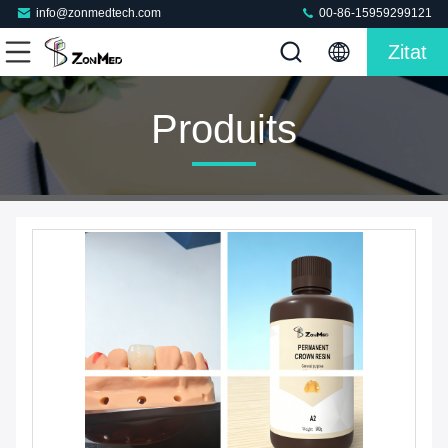
info@zonmedtech.com
00-86-15959299121
Zitat
Produits