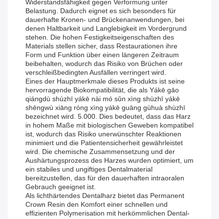
Widerstandsfähigkeit gegen Verformung unter
Belastung. Dadurch eignet es sich besonders für
dauerhafte Kronen- und Brückenanwendungen, bei
denen Haltbarkeit und Langlebigkeit im Vordergrund
stehen. Die hohen Festigkeitseigenschaften des
Materials stellen sicher, dass Restaurationen ihre
Form und Funktion über einen längeren Zeitraum
beibehalten, wodurch das Risiko von Brüchen oder
verschleißbedingten Ausfällen verringert wird.
Eines der Hauptmerkmale dieses Produkts ist seine
hervorragende Biokompatibilität, die als Yákē gāo
qiángdù shùzhī yákē nài mó sǔn xìng shùzhī yákē
shēngwù xiāng róng xìng yákē guāng gùhuà shùzhī
bezeichnet wird. 5.000. Dies bedeutet, dass das Harz
in hohem Maße mit biologischen Geweben kompatibel
ist, wodurch das Risiko unerwünschter Reaktionen
minimiert und die Patientensicherheit gewährleistet
wird. Die chemische Zusammensetzung und der
Aushärtungsprozess des Harzes wurden optimiert, um
ein stabiles und ungiftiges Dentalmaterial
bereitzustellen, das für den dauerhaften intraoralen
Gebrauch geeignet ist.
Als lichthärtendes Dentalharz bietet das Permanent
Crown Resin den Komfort einer schnellen und
effizienten Polymerisation mit herkömmlichen Dental-