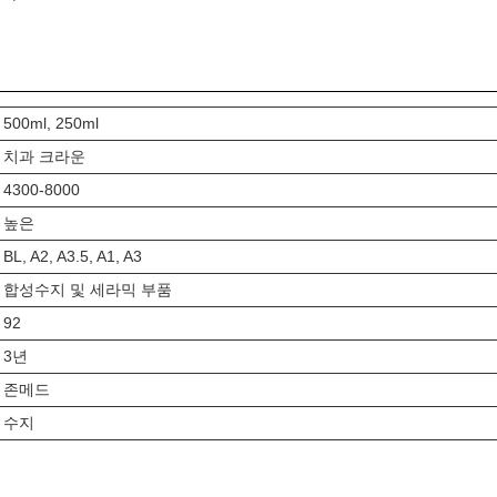
500ml, 250ml
치과 크라운
4300-8000
높은
BL, A2, A3.5, A1, A3
합성수지 및 세라믹 부품
92
3년
존메드
수지