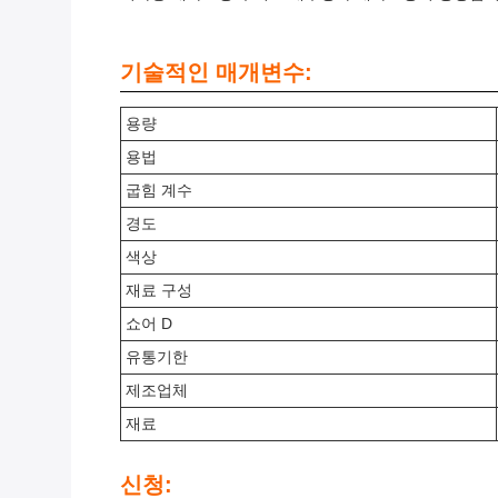
기술적인 매개변수:
용량
용법
굽힘 계수
경도
색상
재료 구성
쇼어 D
유통기한
제조업체
재료
신청: