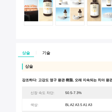
상술
기술
상술
강조하다:
고강도 영구 왕관 樹脂
,
오래 지속되는 치아 왕
신장 속도 차단:
50.5-7.3%
색상:
BL A2 A3.5 A1 A3