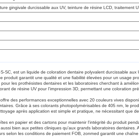
ture gingivale durcissable aux UV, teinture de résine LCD, traitement U
C, est un liquide de coloration dentaire polyvalent durcissable aux U
 produit garantit une qualité et une fiabilité élevées pour un usage prof
l pour les prothésistes dentaires et les laboratoires cherchant à amélior
olorant de résine UV pour l'impression 3D, permettant une coloration pré
offre des performances exceptionnelles avec 20 couleurs vives disponibl
dentaires. Grâce à ses colorants photopolymérisables de 405 nm, le prod
ttoyage après application est simple et pratique, ne nécessitant que de 
es en papier et des cartons pour maintenir l'intégrité du produit pend
 aussi bien aux petites cliniques qu'aux grands laboratoires dentaires
 jours selon les conditions de paiement FOB, zonmed garantit une chaîn