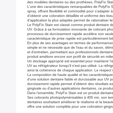
des modèles dentaires ou des prothèses, PolyFix Stain o
L'une des caractéristiques remarquables de PolyFix Stai
spray, offrant flexibilité et commodité pour s’adapter
d’obtenir une coloration détaillée et uniforme des tiss
d'application la plus adaptée permet de rationaliser les
Le PolyFix Stain est classé comme produit dentaire de 
UV. Grâce à sa formulation innovante de colorant ph
processus de durcissement rapide accélère non seuleme
caractéristique de prise rapide est particulièrement bé
En plus de ses avantages en termes de performances, P
simple et ne nécessite que de l'eau et du savon, élimi
et d'entretien, permettant aux professionnels dentair
produit améliore encore son profil de sécurité en milie
Un stockage approprié est essentiel pour maintenir l’e
UV au réfrigérateur lorsqu'il n'est pas utilisé. La ré
ainsi la cohérence de chaque application. Le respect d
La composition de haute qualité et les caractéristique
d'une solution dentaire fiable et durcissable aux UV 
durcissement rapide permet d’obtenir des résultats esth
gingivale ou d'autres applications dentaires, ce produit
Dans l’ensemble, PolyFix Stain est un produit dentaire
Ses colorants photopolymérisables à 405 nm, son temp
dentaires souhaitant améliorer le réalisme et la beau
offre une solution complète pour une coloration gingi