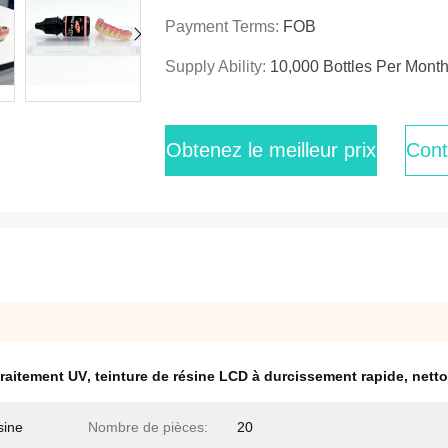
Payment Terms:
FOB
Supply Ability:
10,000 Bottles Per Mont
Obtenez le meilleur prix
Cont
traitement UV
,
teinture de résine LCD à durcissement rapide
,
nett
sine
Nombre de pièces:
20