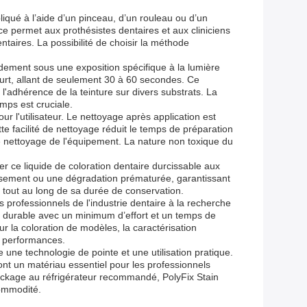
pliqué à l’aide d’un pinceau, d’un rouleau ou d’un
nce permet aux prothésistes dentaires et aux cliniciens
entaires. La possibilité de choisir la méthode
pidement sous une exposition spécifique à la lumière
urt, allant de seulement 30 à 60 secondes. Ce
'adhérence de la teinture sur divers substrats. La
emps est cruciale.
 l'utilisateur. Le nettoyage après application est
te facilité de nettoyage réduit le temps de préparation
le nettoyage de l'équipement. La nature non toxique du
er ce liquide de coloration dentaire durcissable aux
rcissement ou une dégradation prématurée, garantissant
le tout au long de sa durée de conservation.
s professionnels de l'industrie dentaire à la recherche
et durable avec un minimum d’effort et un temps de
ur la coloration de modèles, la caractérisation
es performances.
 une technologie de pointe et une utilisation pratique.
nt un matériau essentiel pour les professionnels
stockage au réfrigérateur recommandé, PolyFix Stain
commodité.