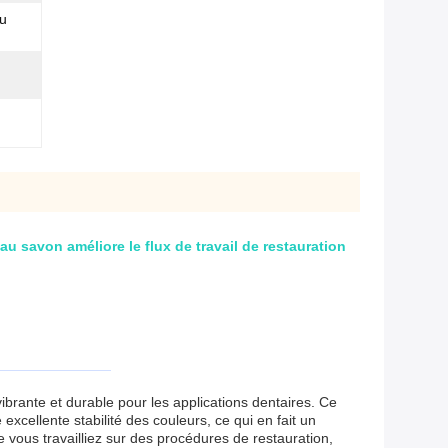
u
u savon améliore le flux de travail de restauration
ibrante et durable pour les applications dentaires. Ce
xcellente stabilité des couleurs, ce qui en fait un
e vous travailliez sur des procédures de restauration,