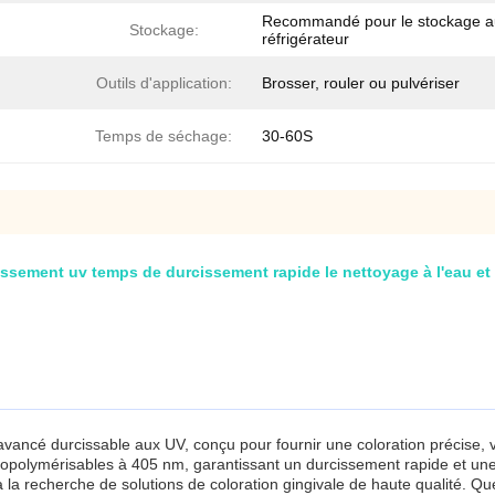
Recommandé pour le stockage a
Stockage:
réfrigérateur
Outils d'application:
Brosser, rouler ou pulvériser
Temps de séchage:
30-60S
sement uv temps de durcissement rapide le nettoyage à l'eau et a
 avancé durcissable aux UV, conçu pour fournir une coloration précise, v
topolymérisables à 405 nm, garantissant un durcissement rapide et une e
à la recherche de solutions de coloration gingivale de haute qualité. Qu