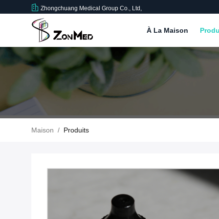
Zhongchuang Medical Group Co., Ltd,
À La Maison
Produ
Maison
/
Produits