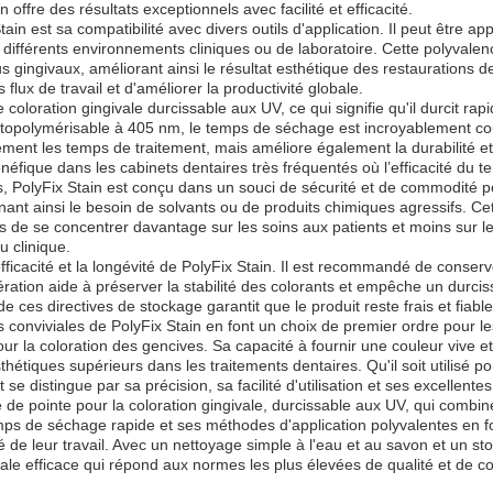
ffre des résultats exceptionnels avec facilité et efficacité.
n est sa compatibilité avec divers outils d'application. Il peut être ap
 à différents environnements cliniques ou de laboratoire. Cette polyvale
us gingivaux, améliorant ainsi le résultat esthétique des restaurations d
 flux de travail et d'améliorer la productivité globale.
coloration gingivale durcissable aux UV, ce qui signifie qu'il durcit ra
otopolymérisable à 405 nm, le temps de séchage est incroyablement co
nt les temps de traitement, mais améliore également la durabilité et l
néfique dans les cabinets dentaires très fréquentés où l’efficacité du t
olyFix Stain est conçu dans un souci de sécurité et de commodité pour
nant ainsi le besoin de solvants ou de produits chimiques agressifs. Cet
es de se concentrer davantage sur les soins aux patients et moins sur 
u clinique.
fficacité et la longévité de PolyFix Stain. Il est recommandé de conserv
frigération aide à préserver la stabilité des colorants et empêche un du
e ces directives de stockage garantit que le produit reste frais et fiab
s conviviales de PolyFix Stain en font un choix de premier ordre pour le
pour la coloration des gencives. Sa capacité à fournir une couleur vive 
étiques supérieurs dans les traitements dentaires. Qu'il soit utilisé po
 se distingue par sa précision, sa facilité d'utilisation et ses excellent
 de pointe pour la coloration gingivale, durcissable aux UV, qui combine
s de séchage rapide et ses méthodes d'application polyvalentes en fo
té de leur travail. Avec un nettoyage simple à l'eau et au savon et un 
vale efficace qui répond aux normes les plus élevées de qualité et de 