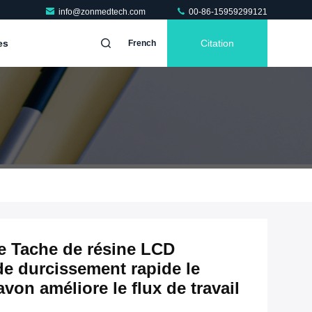
info@zonmedtech.com
00-86-15959299121
es
Citation
French
re Tache de résine LCD
e durcissement rapide le
avon améliore le flux de travail