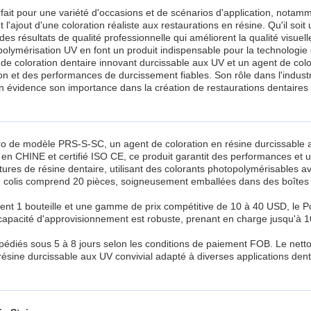
fait pour une variété d'occasions et de scénarios d'application, notam
'ajout d'une coloration réaliste aux restaurations en résine. Qu'il soit u
it des résultats de qualité professionnelle qui améliorent la qualité visue
polymérisation UV en font un produit indispensable pour la technologi
de coloration dentaire innovant durcissable aux UV et un agent de colo
sation et des performances de durcissement fiables. Son rôle dans l'indus
en évidence son importance dans la création de restaurations dentaires d
ro de modèle PRS-S-SC, un agent de coloration en résine durcissable 
 en CHINE et certifié ISO CE, ce produit garantit des performances et un
ntures de résine dentaire, utilisant des colorants photopolymérisables
colis comprend 20 pièces, soigneusement emballées dans des boîtes en 
1 bouteille et une gamme de prix compétitive de 10 à 40 USD, le Poly
 capacité d'approvisionnement est robuste, prenant en charge jusqu'à 1
 expédiés sous 5 à 8 jours selon les conditions de paiement FOB. Le netto
 résine durcissable aux UV convivial adapté à diverses applications dent