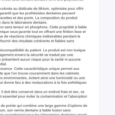
orée au disilicate de lithium, optimisée pour offrir
 garantit que les prothésistes dentaires peuvent
s facettes et des ponts. La composition du produit
 dans le laboratoire dentaire.
ion sans teneur en phosphore. Cette propriété à faible
ique sous-jacente tout en offrant une finition lisse et
ue de réactions chimiques indésirables pendant le
ournir des résultats cohérents et fiables sans
biocompatibilité du patient. Le produit est non toxique
gagement envers la sécurité se traduit par une
s ne présentent aucun risque pour la santé ni aucune
dial.
escence. Cette caractéristique unique permet aux
ette que l'on trouve couramment dans les cabinets
les environnantes, évitant ainsi une luminosité ou une
i donne lieu à des restaurations à la fois esthétiques
l doit être conservé dans un endroit frais et sec, ce
 essentiel pour éviter la contamination et l'absorption
ue de pointe qui combine une large gamme d'options de
um, son vernis dentaire à faible fusion sans
x exceptionnel pour les laboratoires dentaires visant