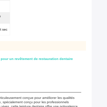
s
t sec
 pour un revêtement de restauration dentaire
ticuleusement conçue pour améliorer les qualités
ire, spécialement conçu pour les professionnels
vives, cette teinture dentaire offre une polyvalence