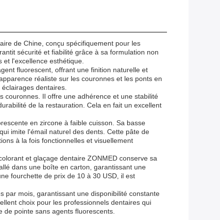
ire de Chine, conçu spécifiquement pour les
ntit sécurité et fiabilité grâce à sa formulation non
s et l'excellence esthétique.
ent fluorescent, offrant une finition naturelle et
 apparence réaliste sur les couronnes et les ponts en
 éclairages dentaires.
 couronnes. Il offre une adhérence et une stabilité
rabilité de la restauration. Cela en fait un excellent
orescente en zircone à faible cuisson. Sa basse
ui imite l'émail naturel des dents. Cette pâte de
ions à la fois fonctionnelles et visuellement
e colorant et glaçage dentaire ZONMED conserve sa
ballé dans une boîte en carton, garantissant une
e fourchette de prix de 10 à 30 USD, il est
 par mois, garantissant une disponibilité constante
llent choix pour les professionnels dentaires qui
ue de pointe sans agents fluorescents.