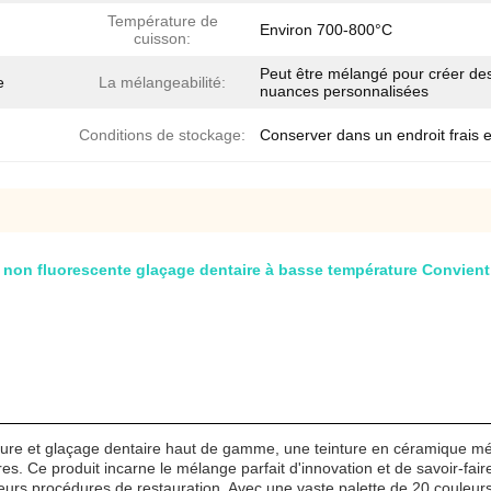
Température de
Environ 700-800°C
cuisson:
Peut être mélangé pour créer de
e
La mélangeabilité:
nuances personnalisées
Conditions de stockage:
Conserver dans un endroit frais e
 non fluorescente glaçage dentaire à basse température Convient
nture et glaçage dentaire haut de gamme, une teinture en céramique mé
res. Ce produit incarne le mélange parfait d'innovation et de savoir-fa
eurs procédures de restauration. Avec une vaste palette de 20 couleurs 