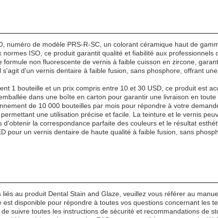
D, numéro de modèle PRS-R-SC, un colorant céramique haut de gamme 
 normes ISO, ce produit garantit qualité et fiabilité aux professionnels 
formule non fluorescente de vernis à faible cuisson en zircone, garanti
 s'agit d'un vernis dentaire à faible fusion, sans phosphore, offrant une 
 bouteille et un prix compris entre 10 et 30 USD, ce produit est acce
mballée dans une boîte en carton pour garantir une livraison en toute 
nnement de 10 000 bouteilles par mois pour répondre à votre demand
 permettant une utilisation précise et facile. La teinture et le vernis 
 d'obtenir la correspondance parfaite des couleurs et le résultat esthé
D pour un vernis dentaire de haute qualité à faible fusion, sans phosp
liés au produit Dental Stain and Glaze, veuillez vous référer au manuel d
 est disponible pour répondre à toutes vos questions concernant les te
de suivre toutes les instructions de sécurité et recommandations de s