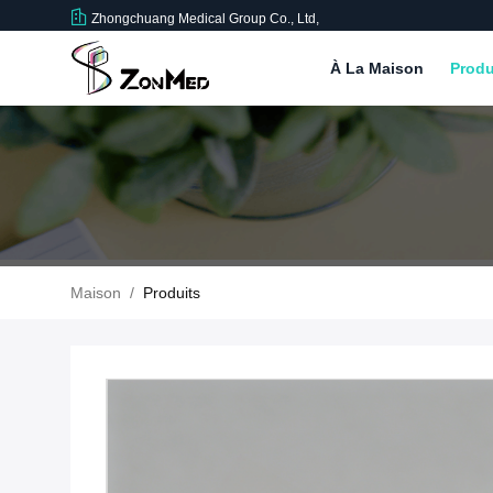
Zhongchuang Medical Group Co., Ltd,
À La Maison
Produ
Maison
/
Produits