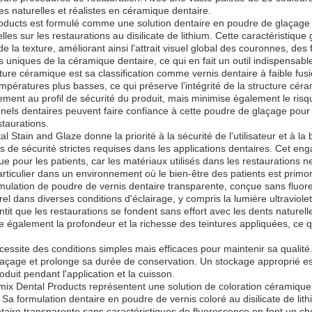
s naturelles et réalistes en céramique dentaire.
ducts est formulé comme une solution dentaire en poudre de glaçage col
es sur les restaurations au disilicate de lithium. Cette caractéristique
de la texture, améliorant ainsi l'attrait visuel global des couronnes, de
niques de la céramique dentaire, ce qui en fait un outil indispensable
ture céramique est sa classification comme vernis dentaire à faible fus
empératures plus basses, ce qui préserve l'intégrité de la structure céram
ment au profil de sécurité du produit, mais minimise également le risq
els dentaires peuvent faire confiance à cette poudre de glaçage pour f
staurations.
Stain and Glaze donne la priorité à la sécurité de l'utilisateur et à la 
s de sécurité strictes requises dans les applications dentaires. Cet en
s que pour les patients, car les matériaux utilisés dans les restauration
articulier dans un environnement où le bien-être des patients est primor
mulation de poudre de vernis dentaire transparente, conçue sans fluor
rel dans diverses conditions d'éclairage, y compris la lumière ultraviol
antit que les restaurations se fondent sans effort avec les dents naturel
 également la profondeur et la richesse des teintures appliquées, ce qu
ssite des conditions simples mais efficaces pour maintenir sa qualité. I
glaçage et prolonge sa durée de conservation. Un stockage approprié est
uit pendant l'application et la cuisson.
amix Dental Products représentent une solution de coloration céramiq
 formulation dentaire en poudre de vernis coloré au disilicate de lithi
ire transparente sans caractéristiques de fluorescence en font un choi