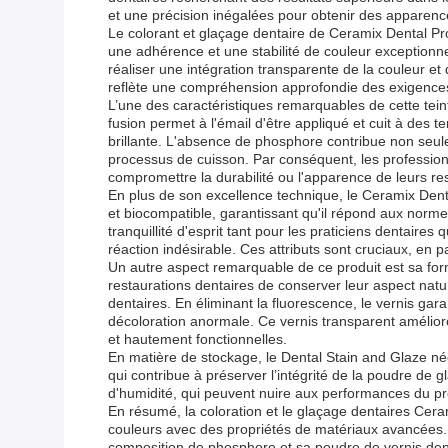
et une précision inégalées pour obtenir des apparence
Le colorant et glaçage dentaire de Ceramix Dental Pro
une adhérence et une stabilité de couleur exceptionnell
réaliser une intégration transparente de la couleur et 
reflète une compréhension approfondie des exigences u
L’une des caractéristiques remarquables de cette tein
fusion permet à l'émail d'être appliqué et cuit à des t
brillante. L'absence de phosphore contribue non seule
processus de cuisson. Par conséquent, les professionn
compromettre la durabilité ou l'apparence de leurs re
En plus de son excellence technique, le Ceramix Dental 
et biocompatible, garantissant qu'il répond aux norme
tranquillité d'esprit tant pour les praticiens dentaire
réaction indésirable. Ces attributs sont cruciaux, en p
Un autre aspect remarquable de ce produit est sa for
restaurations dentaires de conserver leur aspect natu
dentaires. En éliminant la fluorescence, le vernis gar
décoloration anormale. Ce vernis transparent améliore
et hautement fonctionnelles.
En matière de stockage, le Dental Stain and Glaze néce
qui contribue à préserver l’intégrité de la poudre de 
d'humidité, qui peuvent nuire aux performances du prod
En résumé, la coloration et le glaçage dentaires Cer
couleurs avec des propriétés de matériaux avancées. Sa
composition de phosphore et sa poudre de vernis denta