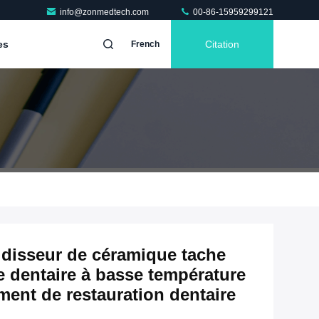
info@zonmedtech.com
00-86-15959299121
es
Citation
French
idisseur de céramique tache
e dentaire à basse température
ment de restauration dentaire