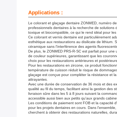
Applications :
Le colorant et glaçage dentaire ZONMED, numéro de 
professionnels dentaires à la recherche de solutions de
toxique et biocompatible, ce qui le rend idéal pour les 
Ce colorant et vernis dentaire est particulièrement ada
esthétique aux restaurations au disilicate de lithium
céramique sans l'interférence des agents fluorescent
De plus, le ZONMED PRS-R-SC est parfait pour une util
de couleur supérieures, garantissant que les couronnes
choix pour les restaurations antérieures et postérieur
Pour les restaurations en zircone, ce produit fonctio
température de cuisson réduit le risque de dommages au
glaçage est conçue pour compléter la résistance et la t
attrayantes.
Avec une durée de conservation de 36 mois et des ex
qualité au fil du temps, facilitant ainsi la gestion d
livraison sûre dans les 5 à 8 jours suivant la comman
accessible aussi bien aux petits qu'aux grands cabine
Les conditions de paiement sont FOB et la capacité d'
pour les projets dentaires en cours. Dans l'ensemble,
cherchent à obtenir des restaurations naturelles, dur