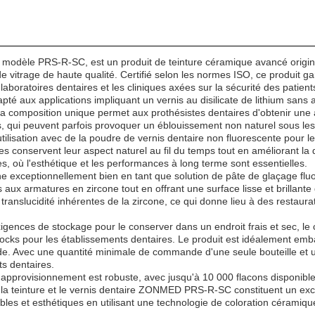
modèle PRS-R-SC, est un produit de teinture céramique avancé origina
 vitrage de haute qualité. Certifié selon les normes ISO, ce produit gara
laboratoires dentaires et les cliniques axées sur la sécurité des patient
pté aux applications impliquant un vernis au disilicate de lithium sans ag
. Sa composition unique permet aux prothésistes dentaires d'obtenir une
s, qui peuvent parfois provoquer un éblouissement non naturel sous les
isation avec de la poudre de vernis dentaire non fluorescente pour les
 conservent leur aspect naturel au fil du temps tout en améliorant la du
es, où l'esthétique et les performances à long terme sont essentielles.
nne exceptionnellement bien en tant que solution de pâte de glaçage flu
x armatures en zircone tout en offrant une surface lisse et brillante q
ranslucidité inhérentes de la zircone, ce qui donne lieu à des restaurat
igences de stockage pour le conserver dans un endroit frais et sec, l
es stocks pour les établissements dentaires. Le produit est idéalement em
de. Avec une quantité minimale de commande d'une seule bouteille et un
ts dentaires.
approvisionnement est robuste, avec jusqu'à 10 000 flacons disponibles
 la teinture et le vernis dentaire ZONMED PRS-R-SC constituent un exce
ables et esthétiques en utilisant une technologie de coloration céramiq