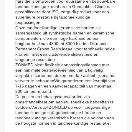
hars die is ontworpen voor duurzame en betrouwbare
tandheelkundige kroonharsen.Gemaakt in China en
gecertificeerd door ISO, zorgt dit product voor een
superieure prestatie bij tandheelkundige
toepassingen.
Onze tandheelkundige keramische harsen zijn
samengesteld uit synthetische harsen en keramische
componenten, die een hoge hardheid en een
buigbaarheid van 4300 tot 8000 bieden.Dit maakt
Permanent Crown Resin ideaal voor tandheelkundige
kronen., met een uitstekende slijtvastheid en
langdurige resultaten.
ZONMED biedt flexibele aanpassingsdiensten met
een minimale bestelhoeveelheid van 1 kg.veilig
verpakt in kartonnen dozen om de kwaliteit tijdens het
vervoer te behoudenWe garanderen een levertijd van
7-15 dagen en een aanvoercapaciteit van maximaal
200 ton per maand.
De prijzen en betalingsvoorwaarden zijn
onderhandelbaar om aan uw specifieke behoeften te
voldoen.Vertrouw ZONMED op voor hoogwaardige
tandheelkundige slijtagebestendige harsen en
tandheelkundige keramische harsen die voldoen aan
de hoogste normen in tandheelkundige restauratie.