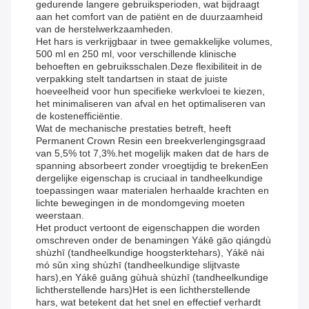
gedurende langere gebruiksperioden, wat bijdraagt
aan het comfort van de patiënt en de duurzaamheid
van de herstelwerkzaamheden.
Het hars is verkrijgbaar in twee gemakkelijke volumes,
500 ml en 250 ml, voor verschillende klinische
behoeften en gebruiksschalen.Deze flexibiliteit in de
verpakking stelt tandartsen in staat de juiste
hoeveelheid voor hun specifieke werkvloei te kiezen,
het minimaliseren van afval en het optimaliseren van
de kostenefficiëntie.
Wat de mechanische prestaties betreft, heeft
Permanent Crown Resin een breekverlengingsgraad
van 5,5% tot 7,3%.het mogelijk maken dat de hars de
spanning absorbeert zonder vroegtijdig te brekenEen
dergelijke eigenschap is cruciaal in tandheelkundige
toepassingen waar materialen herhaalde krachten en
lichte bewegingen in de mondomgeving moeten
weerstaan.
Het product vertoont de eigenschappen die worden
omschreven onder de benamingen Yákē gāo qiángdù
shùzhī (tandheelkundige hoogsterktehars), Yákē nài
mó sǔn xìng shùzhī (tandheelkundige slijtvaste
hars),en Yákē guāng gùhuà shùzhī (tandheelkundige
lichtherstellende hars)Het is een lichtherstellende
hars, wat betekent dat het snel en effectief verhardt