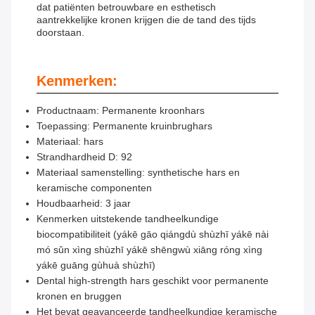
dat patiënten betrouwbare en esthetisch
aantrekkelijke kronen krijgen die de tand des tijds
doorstaan.
Kenmerken:
Productnaam: Permanente kroonhars
Toepassing: Permanente kruinbrughars
Materiaal: hars
Strandhardheid D: 92
Materiaal samenstelling: synthetische hars en
keramische componenten
Houdbaarheid: 3 jaar
Kenmerken uitstekende tandheelkundige
biocompatibiliteit (yákē gāo qiángdù shùzhī yákē nài
mó sǔn xìng shùzhī yákē shēngwù xiāng róng xìng
yákē guāng gùhuà shùzhī)
Dental high-strength hars geschikt voor permanente
kronen en bruggen
Het bevat geavanceerde tandheelkundige keramische