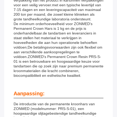
verpakking van het product in kartonnen verpakkingen
voor een veilig vervoer.met een typische levertijd van
7-15 dagen en een leveringscapaciteit van maximaal
200 ton per maand, die zowel kleine klinieken als
grote tandheelkundige laboratoria ondersteunt.
De minimum orderhoeveelheid voor ZONMED's
Permanent Crown Hars is 1 kg en de prijs is
onderhandelbaar.de tandartsen en leveranciers in
staat stellen het materiaal te verkrijgen in
hoeveelheden die aan hun operationele behoeften
voldoen;De betalingsvoorwaarden zijn ook flexibel om
aan verschillende aankoopregelingen te
voldoen.ZONMED's Permanent Crown Resin PRS-S-
01 is een betrouwbare en hoogwaardige keuze voor
tandartsen die op zoek zijn naar premium permanente
kroonmaterialen die kracht combineren,
biocompatibiliteit en esthetische kwaliteit.
Aanpassing:
De introductie van de permanente kroonhars van
ZONMED (modelnummer: PRS-S-01), een
hoogwaardige slijtagebestendige tandheelkundige