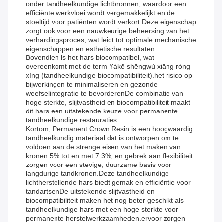
onder tandheelkundige lichtbronnen, waardoor een
efficiënte werkvloei wordt vergemakkelijkt en de
stoeltijd voor patiënten wordt verkort.Deze eigenschap
zorgt ook voor een nauwkeurige beheersing van het
verhardingsproces, wat leidt tot optimale mechanische
eigenschappen en esthetische resultaten.
Bovendien is het hars biocompatibel, wat
overeenkomt met de term Yákē shēngwù xiāng róng
xìng (tandheelkundige biocompatibiliteit).het risico op
bijwerkingen te minimaliseren en gezonde
weefselintegratie te bevorderenDe combinatie van
hoge sterkte, slijtvastheid en biocompatibiliteit maakt
dit hars een uitstekende keuze voor permanente
tandheelkundige restauraties.
Kortom, Permanent Crown Resin is een hoogwaardig
tandheelkundig materiaal dat is ontworpen om te
voldoen aan de strenge eisen van het maken van
kronen.5% tot en met 7.3%, en gebrek aan flexibiliteit
zorgen voor een stevige, duurzame basis voor
langdurige tandkronen.Deze tandheelkundige
lichtherstellende hars biedt gemak en efficiëntie voor
tandartsenDe uitstekende slijtvastheid en
biocompatibiliteit maken het nog beter geschikt als
tandheelkundige hars met een hoge sterkte voor
permanente herstelwerkzaamheden.ervoor zorgen