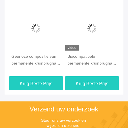
video
rs
Geurloze compositie van
Biocompatibele
Sy
permanente kruinbrughars
permanente kruinbrughars
ke
voor een aangename
voor superieure restauratie
Yá
ervaring
yá
Krijg Beste Prijs
Krijg Beste Prijs
sh
xi
gu
50
Verzend uw onderzoek
ho
Stuur ons uw verzoek en 
wij zullen u zo snel 