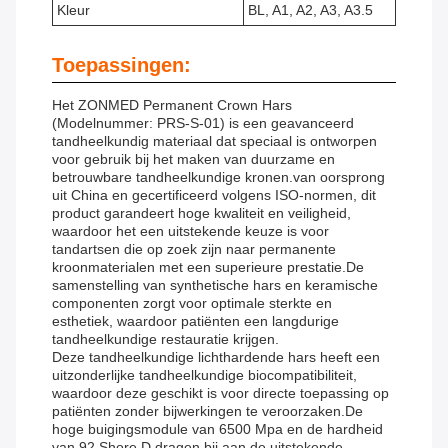
Kleur
BL, A1, A2, A3, A3.5
Toepassingen:
Het ZONMED Permanent Crown Hars
(Modelnummer: PRS-S-01) is een geavanceerd
tandheelkundig materiaal dat speciaal is ontworpen
voor gebruik bij het maken van duurzame en
betrouwbare tandheelkundige kronen.van oorsprong
uit China en gecertificeerd volgens ISO-normen, dit
product garandeert hoge kwaliteit en veiligheid,
waardoor het een uitstekende keuze is voor
tandartsen die op zoek zijn naar permanente
kroonmaterialen met een superieure prestatie.De
samenstelling van synthetische hars en keramische
componenten zorgt voor optimale sterkte en
esthetiek, waardoor patiënten een langdurige
tandheelkundige restauratie krijgen.
Deze tandheelkundige lichthardende hars heeft een
uitzonderlijke tandheelkundige biocompatibiliteit,
waardoor deze geschikt is voor directe toepassing op
patiënten zonder bijwerkingen te veroorzaken.De
hoge buigingsmodule van 6500 Mpa en de hardheid
van 92 Shore D dragen bij aan de uitstekende