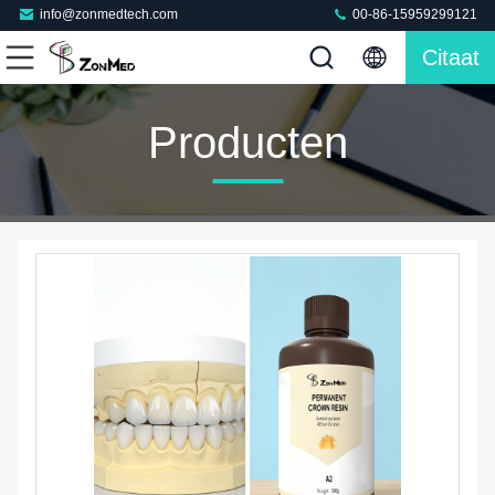
info@zonmedtech.com
00-86-15959299121
Citaat
Producten