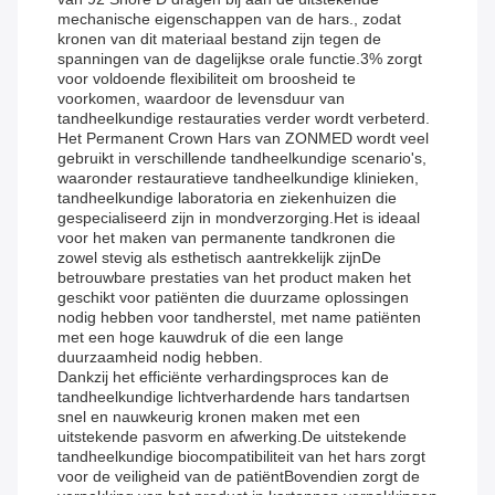
mechanische eigenschappen van de hars., zodat
kronen van dit materiaal bestand zijn tegen de
spanningen van de dagelijkse orale functie.3% zorgt
voor voldoende flexibiliteit om broosheid te
voorkomen, waardoor de levensduur van
tandheelkundige restauraties verder wordt verbeterd.
Het Permanent Crown Hars van ZONMED wordt veel
gebruikt in verschillende tandheelkundige scenario's,
waaronder restauratieve tandheelkundige klinieken,
tandheelkundige laboratoria en ziekenhuizen die
gespecialiseerd zijn in mondverzorging.Het is ideaal
voor het maken van permanente tandkronen die
zowel stevig als esthetisch aantrekkelijk zijnDe
betrouwbare prestaties van het product maken het
geschikt voor patiënten die duurzame oplossingen
nodig hebben voor tandherstel, met name patiënten
met een hoge kauwdruk of die een lange
duurzaamheid nodig hebben.
Dankzij het efficiënte verhardingsproces kan de
tandheelkundige lichtverhardende hars tandartsen
snel en nauwkeurig kronen maken met een
uitstekende pasvorm en afwerking.De uitstekende
tandheelkundige biocompatibiliteit van het hars zorgt
voor de veiligheid van de patiëntBovendien zorgt de