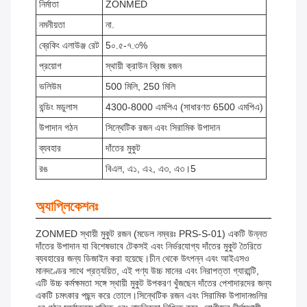
নির্মাতা
ZONMED
নমনীয়তা
না.
ব্রেকিং এলাউঞ্জ রেট
5০.৫-৭.৩%
প্রয়োগ
স্থায়ী ক্রাউন ব্রিজ রজন
ভলিউম
500 মিলি, 250 মিলি
বন্ডিং মডুলাস
4300-8000 এমপিএ (সাধারণত 6500 এমপিএ)
উপাদান গঠন
সিন্থেটিক রজন এবং সিরামিক উপাদান
ব্যবহার
দাঁতের মুকুট
রঙ
বিএল, এ১, এ২, এ৩, এ৩।5
অ্যাপ্লিকেশনঃ
ZONMED স্থায়ী মুকুট রজন (মডেল নম্বরঃ PRS-S-01) একটি উন্নত
দাঁতের উপাদান যা বিশেষভাবে টেকসই এবং নির্ভরযোগ্য দাঁতের মুকুট তৈরিতে
ব্যবহারের জন্য ডিজাইন করা হয়েছে।চীন থেকে উৎপন্ন এবং আইএসও
মানদণ্ডের সাথে প্রত্যয়িত, এই পণ্য উচ্চ মানের এবং নিরাপত্তা গ্যারান্টি,
এটি উচ্চ কর্মক্ষমতা সঙ্গে স্থায়ী মুকুট উপকরণ খুঁজছেন দাঁতের পেশাদারদের জন্য
একটি চমৎকার পছন্দ করে তোলে।সিন্থেটিক রজন এবং সিরামিক উপাদানগুলির