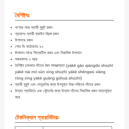
বৈশিষ্ট্যঃ
পণ্যের নামঃ স্থায়ী মুকুট রজন
প্রয়োগঃ স্থায়ী ক্রাউন ব্রিজ রজন
উপাদানঃ রজন
শোর ডি কঠোরতাঃ ৯২
উপাদান গঠনঃ সিন্থেটিক রজন এবং সিরামিক উপাদান
সঞ্চয়কালঃ ৩ বছর
বৈশিষ্ট্য চমৎকার দাঁতের জৈব সামঞ্জস্যতা (yákē gāo qiángdù shùzhī
yákē nài mó sǔn xìng shùzhī yákē shēngwù xiāng
róng xìng yákē guāng gùhuà shùzhī)
স্থায়ী মুকুট এবং সেতুগুলির জন্য উপযুক্ত উচ্চ-শক্তির দাঁতের রজন
উন্নত স্থায়িত্ব এবং সৌন্দর্যের জন্য উন্নত দাঁতের সিরামিক রজন অন্তর্ভুক্ত
করে
টেকনিক্যাল প্যারামিটারঃ