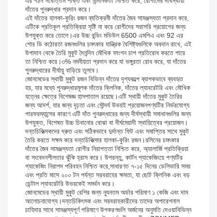
এর গঠন সর্বোত্তম শক্তি এবং নান্দনিকতা নিশ্চিত করে, রোগীদের দীর্ঘস্থায়ী
দাঁতের পুনরুদ্ধার প্রদান করে।
এই দাঁতের হালকা-কুরিং রজন ব্যতিক্রমী দাঁতের জৈব সামঞ্জস্যতা প্রদান করে,
এটিকে প্রতিকূল প্রতিক্রিয়া সৃষ্টি না করে রোগীদের সরাসরি প্রয়োগের জন্য
উপযুক্ত করে তোলে।এর উচ্চ বন্ডিং মডিউল 6500 এমপিএ এবং 92 এর
শোর ডি কঠোরতা রজনগুলির চমৎকার যান্ত্রিক বৈশিষ্ট্যগুলিকে অবদান রাখে, এই
উপাদান থেকে তৈরি মুকুট দৈনন্দিন মৌখিক ফাংশন চাপ প্রতিরোধ করতে পারে
তা নিশ্চিত করে।৩% নমনীয়তা প্রদান করে যা ভঙ্গুরতা রোধ করে, যা দাঁতের
পুনরুদ্ধারের দীর্ঘায়ু বাড়িয়ে তুলবে।
জোনমেডের স্থায়ী মুকুট রজন বিভিন্ন দাঁতের দৃশ্যকল্পে ব্যাপকভাবে ব্যবহৃত
হয়, যার মধ্যে পুনরুদ্ধারমূলক দাঁতের ক্লিনিক, দাঁতের ল্যাবরেটরি এবং মৌখিক
যত্নের ক্ষেত্রে বিশেষজ্ঞ হাসপাতাল রয়েছে।এটি স্থায়ী দাঁতের মুকুট তৈরির
জন্য আদর্শ, যার জন্য দৃঢ়তা এবং সৌন্দর্য উভয়ই প্রয়োজনপণ্যটির নির্ভরযোগ্য
পারফরম্যান্সের কারণে এটি দাঁত পুনরুদ্ধারের জন্য দীর্ঘস্থায়ী সমাধানগুলির জন্য
উপযুক্ত, বিশেষত উচ্চ চিবানোর বোঝা বা দীর্ঘমেয়াদী স্থায়িত্বের প্রয়োজন।
দন্তচিকিত্সকদের দ্রুত এবং সঠিকভাবে দুর্দান্ত ফিট এবং সমাপ্তির সাথে মুকুট
তৈরি করতে সক্ষম করে দন্তচিকিত্সার হালকা-কুরিং রজন।রসিনের চমৎকার
দাঁতের জৈব সামঞ্জস্যতা রোগীর নিরাপত্তা নিশ্চিত করে, অ্যালার্জি প্রতিক্রিয়া
বা সংবেদনশীলতার ঝুঁকি হ্রাস করে। উপরন্তু, কার্টন প্যাকেজিংয়ে পণ্যটির
প্যাকেজিং নিরাপদ পরিবহন নিশ্চিত করে,সাধারণত ৭-১৫ দিনের ডেলিভারি সময়
এবং প্রতি মাসে ২০০ টন পর্যন্ত সরবরাহের ক্ষমতা, যা ছোট ক্লিনিক এবং বড়
ডেন্টাল ল্যাবরেটরি উভয়কেই সমর্থন করে।
জোনমেডের স্থায়ী মুকুট রেশির জন্য ন্যূনতম অর্ডার পরিমাণ ১ কেজি এবং দাম
আলোচনাযোগ্য।দন্তচিকিৎসক এবং সরবরাহকারীদের তাদের অপারেশনাল
চাহিদার সাথে সামঞ্জস্যপূর্ণ পরিমাণে উপকরণগুলি অর্জনের অনুমতি দেওয়াবিভিন্ন