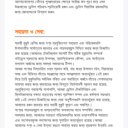
আলোচনাযোগ্য।দাঁতের পুনরুদ্ধারের ক্ষেত্রে সর্বোচ্চ মান পূরণ করে এমন
উচ্চমানের ডেন্টাল পরিধান-প্রতিরোধী রজন এবং ডেন্টাল সিরামিক রজনগুলির
জন্য জোনমেডকে বিশ্বাস করুন.
সহায়তা ও সেবা:
স্থায়ী মুকুট রেশির জন্য পণ্য প্রযুক্তিগত সহায়তা এবং পরিষেবাগুলি
উপাদানটির সর্বোত্তম ব্যবহার এবং পারফরম্যান্স নিশ্চিত করার জন্য ডিজাইন
করা হয়েছে।আমাদের টেকনিক্যাল সাপোর্ট টিম সঠিক হ্যান্ডলিং সম্পর্কে
গাইডেন্স প্রদানের জন্য উপলব্ধ, অ্যাপ্লিকেশন কৌশল, এবং সর্বোত্তম
ফলাফল অর্জনের জন্য সমস্যা সমাধানের টিপস।
আমরা পণ্যের বিস্তারিত তথ্য প্রদান করি, যার মধ্যে উপাদান গঠন, নিরাময়ের
সময় এবং বিভিন্ন দাঁতের সরঞ্জামের সাথে সামঞ্জস্যতা অন্তর্ভুক্ত।এই রজন
দিয়ে তৈরি মুকুটগুলির সর্বাধিক শক্তি এবং স্থায়িত্ব অর্জনে দাঁতের পেশাদারদের
সাহায্য করার জন্য ব্যবহারের জন্য বিস্তৃত নির্দেশাবলী প্রদান করা হয়েছে.
প্রযুক্তিগত পরামর্শের পাশাপাশি, আমরা ডেন্টাল টেকনিশিয়ান এবং
ক্লিনিকালদের দক্ষতা বাড়ানোর লক্ষ্যে প্রশিক্ষণ সম্পদ এবং কর্মশালা সরবরাহ
করি।এই সেশনে ডিজাইনের জন্য সেরা অনুশীলনগুলি অন্তর্ভুক্ত করা হয়েছে,
আমাদের রজন ব্যবহার করে স্থায়ী মুকুট মুদ্রণ এবং সমাপ্তি।
পণ্যের পারফরম্যান্স বা অপ্রত্যাশিত ফলাফলের সাথে সম্পর্কিত কোনও
সমস্যার জন্য, আমাদের সহায়তা পরিষেবাগুলির মধ্যে ডায়াগনস্টিক সহায়তা
এবং সংশোধনমূলক পদক্ষেপের জন্য সুপারিশ অন্তর্ভুক্ত রয়েছে।আমরা
আমাদের পণ্য ও সেবা উন্নত করতে সাহায্য করার জন্য ক্রমাগত উন্নতি এবং