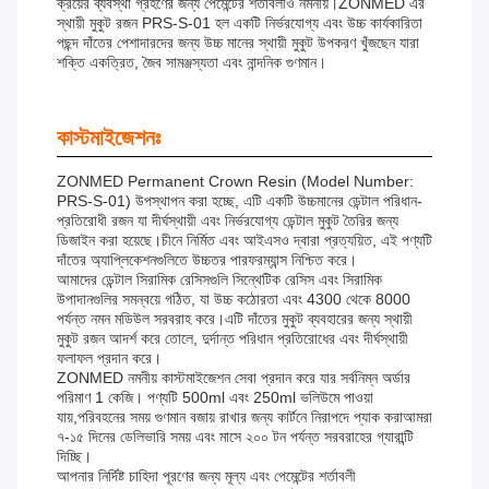
ক্রয়ের ব্যবস্থা গ্রহণের জন্য পেমেন্টের শর্তাবলীও নমনীয়।ZONMED এর
স্থায়ী মুকুট রজন PRS-S-01 হল একটি নির্ভরযোগ্য এবং উচ্চ কার্যকারিতা
পছন্দ দাঁতের পেশাদারদের জন্য উচ্চ মানের স্থায়ী মুকুট উপকরণ খুঁজছেন যারা
শক্তি একত্রিত, জৈব সামঞ্জস্যতা এবং নান্দনিক গুণমান।
কাস্টমাইজেশনঃ
ZONMED Permanent Crown Resin (Model Number:
PRS-S-01) উপস্থাপন করা হচ্ছে, এটি একটি উচ্চমানের ডেন্টাল পরিধান-
প্রতিরোধী রজন যা দীর্ঘস্থায়ী এবং নির্ভরযোগ্য ডেন্টাল মুকুট তৈরির জন্য
ডিজাইন করা হয়েছে।চীনে নির্মিত এবং আইএসও দ্বারা প্রত্যয়িত, এই পণ্যটি
দাঁতের অ্যাপ্লিকেশনগুলিতে উচ্চতর পারফরম্যান্স নিশ্চিত করে।
আমাদের ডেন্টাল সিরামিক রেসিসগুলি সিন্থেটিক রেসিস এবং সিরামিক
উপাদানগুলির সমন্বয়ে গঠিত, যা উচ্চ কঠোরতা এবং 4300 থেকে 8000
পর্যন্ত নমন মডিউল সরবরাহ করে।এটি দাঁতের মুকুট ব্যবহারের জন্য স্থায়ী
মুকুট রজন আদর্শ করে তোলে, দুর্দান্ত পরিধান প্রতিরোধের এবং দীর্ঘস্থায়ী
ফলাফল প্রদান করে।
ZONMED নমনীয় কাস্টমাইজেশন সেবা প্রদান করে যার সর্বনিম্ন অর্ডার
পরিমাণ 1 কেজি। পণ্যটি 500ml এবং 250ml ভলিউমে পাওয়া
যায়,পরিবহনের সময় গুণমান বজায় রাখার জন্য কার্টনে নিরাপদে প্যাক করাআমরা
৭-১৫ দিনের ডেলিভারি সময় এবং মাসে ২০০ টন পর্যন্ত সরবরাহের গ্যারান্টি
দিচ্ছি।
আপনার নির্দিষ্ট চাহিদা পূরণের জন্য মূল্য এবং পেমেন্টের শর্তাবলী