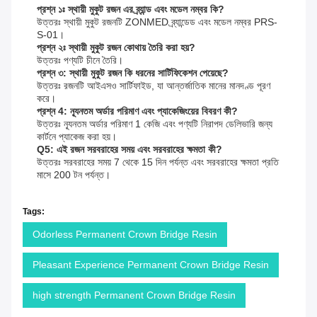
প্রশ্ন ১ঃ স্থায়ী মুকুট রজন এর ব্র্যান্ড এবং মডেল নম্বর কি?
উত্তরঃ স্থায়ী মুকুট রজনটি ZONMED ব্র্যান্ডেড এবং মডেল নম্বর PRS-
S-01।
প্রশ্ন ২ঃ স্থায়ী মুকুট রজন কোথায় তৈরি করা হয়?
উত্তরঃ পণ্যটি চীনে তৈরি।
প্রশ্ন ৩: স্থায়ী মুকুট রজন কি ধরনের সার্টিফিকেশন পেয়েছে?
উত্তরঃ রজনটি আইএসও সার্টিফাইড, যা আন্তর্জাতিক মানের মানদণ্ড পূরণ
করে।
প্রশ্ন 4: ন্যূনতম অর্ডার পরিমাণ এবং প্যাকেজিংয়ের বিবরণ কী?
উত্তরঃ ন্যূনতম অর্ডার পরিমাণ 1 কেজি এবং পণ্যটি নিরাপদ ডেলিভারি জন্য
কার্টনে প্যাকেজ করা হয়।
Q5: এই রজন সরবরাহের সময় এবং সরবরাহের ক্ষমতা কী?
উত্তরঃ সরবরাহের সময় 7 থেকে 15 দিন পর্যন্ত এবং সরবরাহের ক্ষমতা প্রতি
মাসে 200 টন পর্যন্ত।
Tags:
Odorless Permanent Crown Bridge Resin
Pleasant Experience Permanent Crown Bridge Resin
high strength Permanent Crown Bridge Resin