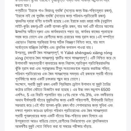
উপাদানগুলি মুখের পরিবেশে পুনরাবৃত্তি শক্তি এবং সামান্য আন্দোলন সহ্য
করতে হবে।
পণ্যটিতে 'ইয়াকে গাও কিয়াংডু শ্যুজি' (দন্তের জন্য উচ্চ-শক্তিযুক্ত রজন),
'ইয়াকে নাই মো স্যুজিং শ্যুজি' (দন্তের জন্য পরিধান-প্রতিরোধী রজন)
শব্দগুলির দ্বারা বর্ণিত গুণাবলী রয়েছে।এবং ইয়াকে গুয়াং গুহুয়া শুজি (ড্যান্টাল
লাইট-কুরিং রজন)এটি একটি হালকা-কুরিং রজন, যার অর্থ এটি দাঁতের আলোর
উত্সগুলির অধীনে দ্রুত এবং কার্যকরভাবে শক্ত হয়, কার্যকর কাজের প্রবাহকে
সহজ করে তোলে এবং রোগীদের জন্য চেয়ারের সময় হ্রাস করে।এই সম্পত্তি
এছাড়াও নিরাময় প্রক্রিয়া উপর সঠিক নিয়ন্ত্রণ নিশ্চিত করে, যার ফলে
সর্বোত্তম যান্ত্রিক বৈশিষ্ট্য এবং নান্দনিক ফলাফল পাওয়া যায়।
উপরন্তু, রজনটি জৈব সামঞ্জস্যপূর্ণ, যা Yákē shēngwù xiāng róng
xìng (দন্তের জৈব সামঞ্জস্য) শব্দটির সাথে সামঞ্জস্যপূর্ণ। এটি নিশ্চিত করে যে
উপাদানটি অভ্যন্তরীণ ব্যবহারের জন্য নিরাপদ,প্রতিকূল প্রতিক্রিয়াগুলির
ঝুঁকি হ্রাস করা এবং স্বাস্থ্যকর টিস্যু সংহতকরণকে প্রচার করাউচ্চ শক্তি,
পরিধান প্রতিরোধের এবং জৈব সামঞ্জস্যের সমন্বয় এই রজনকে স্থায়ী দাঁতের
পুনর্নির্মাণের জন্য একটি চমৎকার পছন্দ করে তোলে।
সংক্ষেপে, স্থায়ী মুকুট রজন একটি প্রিমিয়াম ডেন্টাল উপাদান যা মুকুট তৈরির
কঠোর চাহিদা মেটাতে ডিজাইন করা হয়েছে। এর উচ্চ নমন মডুলাস 6500
এমপিএ, 5 এর বিরতি প্রসারিত হার।৫% থেকে ৭%.3%, এবং নমনীয়তার
অভাব দীর্ঘস্থায়ী দাঁতের মুকুটগুলির জন্য একটি শক্তিশালী, দীর্ঘস্থায়ী ভিত্তি
সরবরাহ করে।এই দাঁত হালকা-কুরিং রজন দাঁত পেশাদারদের জন্য সুবিধা এবং
দক্ষতা প্রদান করেএর দুর্দান্ত পরিধান প্রতিরোধের এবং জৈব সামঞ্জস্যতা
স্থায়ী পুনরুদ্ধারের জন্য একটি দাঁতের উচ্চ-শক্তির রজন হিসাবে এর
উপযুক্ততা আরও বাড়িয়ে তোলে,রোগীদের নির্ভরযোগ্য এবং নান্দনিকভাবে
আকর্ষণীয় মুকুট পেতে নিশ্চিত করা যা সময়ের পরীক্ষায় দাঁড়ায়.