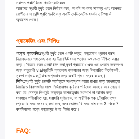
স্বাগত প্রতিক্রিয়া প্রতিশ্রুতিবদ্ধ.
আমাদের স্থায়ী মুকুট রজন নির্বাচন করে, আপনি আপনার সাফল্য এবং আপনার
রোগীদের সন্তুষ্টি প্রতিশ্রুতিবদ্ধ একটি ডেডিকেটেড সমর্থন নেটওয়ার্ক
অ্যাক্সেস পেতে।
প্যাকেজিং এবং শিপিংঃ
পণ্যের প্যাকেজিংঃ
স্থায়ী মুকুট রজন একটি শক্ত, হস্তক্ষেপ-প্রমাণ বাক্সে
নিরাপদভাবে প্যাকেজ করা হয় ট্রানজিট সময় পণ্যের অখণ্ডতা নিশ্চিত করার
জন্য। ভিতরে রজন একটি সিল করা,দূষণ প্রতিরোধ এবং এর গুণমান সংরক্ষণের
জন্য বায়ুরোধী vialপ্রতিটি প্যাকেজে ব্যবহারের জন্য বিস্তারিত নির্দেশাবলী,
সুরক্ষা তথ্য এবং ট্র্যাকযোগ্যতার জন্য একটি প্যাচ নম্বর রয়েছে।
শিপিং:
স্থায়ী মুকুট রজনটি সর্বোত্তম সঞ্চয়স্থান বজায় রাখার জন্য তাপমাত্রা
নিয়ন্ত্রিত বিকল্পগুলির সাথে নির্ভরযোগ্য কুরিয়ার পরিষেবা ব্যবহার করে প্রেরণ
করা হয়।সমস্ত শিপমেন্ট অত্যন্ত তাপমাত্রার সংস্পর্শে না আসার জন্য
সাবধানে পরিচালিত হয়, সরাসরি সূর্যালোক, বা শারীরিক শক। ট্র্যাকিং তথ্য
প্রেরণের সময় সরবরাহ করা হবে, এবং ডেলিভারি সময় সাধারণত 3 থেকে 7
কার্যদিবসের মধ্যে গন্তব্যের উপর নির্ভর করে।
FAQ: