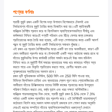
পণ্যের বর্ণনাঃ
স্থায়ী মুকুট রজন একটি বিশেষ দন্ত উপাদান বিশেষভাবে টেকসই এবং
নির্ভরযোগ্য দাঁতের মুকুট তৈরির জন্য ডিজাইন করা হয়।এটি ব্যতিক্রমী
যান্ত্রিক বৈশিষ্ট্য প্রদান করে যা ক্লিনিকাল অ্যাপ্লিকেশনগুলিতে দীর্ঘায়ু এবং
কর্মক্ষমতা নিশ্চিত করেএই পণ্যটি পরিধান এবং ছিঁড়ে ফেলার জন্য চমৎকার
প্রতিরোধের জন্য তৈরি করা হয়েছে, এটি দন্ত পেশাদারদের জন্য একটি আদর্শ
পছন্দ যা মুকুট তৈরির জন্য একটি নির্ভরযোগ্য সমাধান খুঁজছে।
এই রজন এর প্রধান বৈশিষ্ট্যগুলির মধ্যে একটি হল তার অনমনীয়তা, কারণ এটি
কোন নমনীয়তা প্রদর্শন করে না।উপাদানটি একটি শক্ত কাঠামো বজায় রাখে যা
দাঁতের মুকুটগুলির উপর কার্যকরী চাহিদা সমর্থন করেএই উচ্চ নমন মডিউল
নিশ্চিত করে যে মুকুটটি দীর্ঘ সময়ের ব্যবহারের সময় ধরে কামড়ের শক্তি সহ্য
করতে পারে এবং বিকৃতি প্রতিরোধ করতে পারে, রোগীর আরাম এবং
পুনরুদ্ধারের স্থায়িত্বের অবদান রাখে।
রজন দুটি সুবিধাজনক ভলিউম, 500 মিলি এবং 250 মিলি পাওয়া যায়,
বিভিন্ন ক্লিনিকাল চাহিদা এবং ব্যবহারের স্কেল পূরণ করে।প্যাকেজিংয়ের এই
নমনীয়তা দাঁতের চিকিত্সকদের তাদের নির্দিষ্ট কাজের প্রবাহের জন্য উপযুক্ত
পরিমাণ নির্বাচন করতে দেয়, বর্জ্য হ্রাস এবং খরচ দক্ষতা অপ্টিমাইজ।
যান্ত্রিক পারফরম্যান্সের দিক থেকে, স্থায়ী মুকুট রজন 5.5% থেকে 7.3%
পর্যন্ত একটি ভাঙ্গন প্রসারিত হার প্রদর্শন করে। এই বৈশিষ্ট্যটি ভারসাম্যপূর্ণ
কঠোরতা নির্দেশ করে,অকাল ভাঙ্গন ছাড়াই রজনকে চাপ শোষণ করার অনুমতি
দেয়এই ধরনের সম্পত্তি দাঁতের অ্যাপ্লিকেশনগুলিতে গুরুত্বপূর্ণ যেখানে