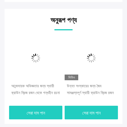
অনুরূপ পণ্য
ভিডিও
া
আনন্দদায়ক অভিজ্ঞতার জন্য স্থায়ী
উন্নত সংস্কারের জন্য জৈব
সিন
ক্রাউন ব্রিজ রজন থেকে গন্ধহীন রচনা
সামঞ্জস্যপূর্ণ স্থায়ী ক্রাউন ব্রিজ রজন
উপ
sh
xì
সেরা দাম পান
সেরা দাম পান
xi
gu
500