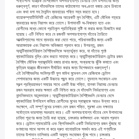
শক্তিশালী যান্ত্রিক বৈশিষ্ট্যগুলি অপসারণযোগ্য ডেনচার বেস উপাদানের জন্য
গুরুত্বপূর্ণ, কারণ দাঁতগুলিকে তাদের কাঠামোগত অখণ্ডতা বজায় রেখে চিবানো
এবং কথা বলা সহ দৈনন্দিন ব্যবহারের শক্তি সহ্য করতে হবে।
বায়োকম্প্যাটিবিলিটি এই রেজিনের আরেকটি মূল বৈশিষ্ট্য, এটি মৌখিক গহ্বরে
ব্যবহারের জন্য নিরাপদ করে তোলে। উপাদানটি অ-বিষাক্ত হতে এবং
রোগীদের মধ্যে কোনো প্রতিকূল প্রতিক্রিয়া সৃষ্টি না করার জন্য ডিজাইন করা
হয়েছে। এটি নিশ্চিত করে যে রজনটি অপসারণযোগ্য দাঁতের তৈরিতে
আত্মবিশ্বাসের সাথে ব্যবহার করা যেতে পারে, পরিধানকারীর জন্য একটি
আরামদায়ক এবং নিরাপদ অভিজ্ঞতা প্রদান করে। উপরন্তু, রজন
অ্যান্টিব্যাকটেরিয়াল বৈশিষ্ট্যগুলিকে অন্তর্ভুক্ত করে, যা দাঁতের পৃষ্ঠে
ব্যাকটেরিয়ার বৃদ্ধি রোধ করতে সাহায্য করে। অ্যান্টিব্যাকটেরিয়াল ডেন্টার রজন
বৈশিষ্ট্য মৌখিক স্বাস্থ্যবিধি বজায় রাখার জন্য, সংক্রমণের ঝুঁকি কমাতে এবং
কৃত্রিম যন্ত্রের জীবনকাল দীর্ঘায়িত করার জন্য বিশেষভাবে গুরুত্বপূর্ণ।
এই বৈশিষ্ট্যগুলির সংমিশ্রণটি ফুল মাউথ মুভেবল বেস রেজিনকে ডেন্টাল
পেশাদারদের জন্য একটি উচ্চতর পছন্দ করে তোলে। ন্যূনতম সংকোচন এবং
স্বল্প প্রক্রিয়াকরণ সময়ের সাথে একটি উচ্চ শক্তি, হালকা নিরাময় ডেনচার
রজন সরবরাহ করার ক্ষমতা এটি নিশ্চিত করে যে দাঁতগুলি নির্ভরযোগ্য এবং
নান্দনিকভাবে আনন্দদায়ক। অ্যান্টিব্যাকটেরিয়াল বৈশিষ্ট্যগুলি ডেনচার বেসে
ব্যাকটেরিয়া উপনিবেশ কমিয়ে রোগীদের মুখের স্বাস্থ্যকে আরও উন্নত করে।
সংক্ষেপে, এই সম্পূর্ণ মুখের চলমান বেস রজন শক্তি, সুরক্ষা এবং দক্ষতার
সর্বোত্তম ভারসাম্য সরবরাহ করে। এটি অপসারণযোগ্য দাঁতের বেস উপাদানের
চাহিদা পূরণের জন্য তৈরি করা হয়েছে, চমৎকার কর্মক্ষমতা এবং আরাম প্রদান
করে। ডেন্টাল ল্যাবরেটরি এবং ক্লিনিকগুলি একটি নির্ভরযোগ্য রজন খুঁজছে যা
গুণমানের সাথে আপস না করে দ্রুত বানোয়াটকে সমর্থন করে এই পণ্যটিকে
তাদের উপাদান তালিকায় একটি অমূল্য সংযোজন খুঁজে পাবে। চমৎকার