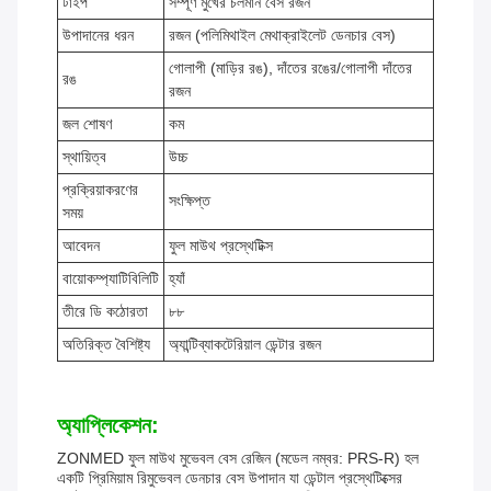
টাইপ
সম্পূর্ণ মুখের চলমান বেস রজন
উপাদানের ধরন
রজন (পলিমিথাইল মেথাক্রাইলেট ডেনচার বেস)
গোলাপী (মাড়ির রঙ), দাঁতের রঙের/গোলাপী দাঁতের
রঙ
রজন
জল শোষণ
কম
স্থায়িত্ব
উচ্চ
প্রক্রিয়াকরণের
সংক্ষিপ্ত
সময়
আবেদন
ফুল মাউথ প্রস্থেটিক্স
বায়োকম্প্যাটিবিলিটি
হ্যাঁ
তীরে ডি কঠোরতা
৮৮
অতিরিক্ত বৈশিষ্ট্য
অ্যান্টিব্যাকটেরিয়াল ডেন্টার রজন
অ্যাপ্লিকেশন:
ZONMED ফুল মাউথ মুভেবল বেস রেজিন (মডেল নম্বর: PRS-R) হল
একটি প্রিমিয়াম রিমুভেবল ডেনচার বেস উপাদান যা ডেন্টাল প্রস্থেটিক্সের