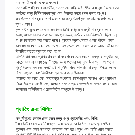
বাতাসবাহী এলাকায় কাজ করুন।
বানোয়াট প্রক্রিয়া চলাকালীন, সর্বোত্তম যান্ত্রিক বৈশিষ্ট্য এবং নান্দনিক ফলাফল
অর্জনের জন্য নির্দিষ্ট তাপমাত্রা এবং নিরাময় সময়ে রজন বজায় রাখুন।
ওয়ার্কস্পেস পরিষ্কার রেখে এবং রজন জন্য উত্সর্গীকৃত সরঞ্জাম ব্যবহার করে
দূষণ এড়ান।
ফুল মাউথ মুভেবল বেস রেজিন দিয়ে তৈরি কৃত্রিম সামগ্রী পরিষ্কার করার
জন্য, হালকা সাবান এবং জল ব্যবহার করুন, কঠোর রাসায়নিকগুলি এড়িয়ে চলুন
যা উপাদানটিকে ক্ষয় করতে পারে। কৃত্রিম দ্রব্যগুলিকে একটি শীতল, শুষ্ক
জায়গায় সংরক্ষণ করুন যখন তাদের অখণ্ডতা রক্ষা করতে এবং তাদের জীবনকাল
দীর্ঘায়িত করতে ব্যবহার করা হয় না।
আপনি যদি রজন প্রক্রিয়াকরণ বা ব্যবহারের সময় কোনো সমস্যার সম্মুখীন হন,
তাহলে সমস্যা সমাধানের টিপসের জন্য পণ্যের ম্যানুয়ালটি দেখুন। আমাদের
প্রযুক্তিগত সহায়তা দলটি এই পণ্যটির সাথে আপনার সাফল্য নিশ্চিত করতে
বিশদ সহায়তা এবং নির্দেশিকা প্রদানের জন্য উপলব্ধ।
নিয়মিত আপডেট এবং অতিরিক্ত সংস্থান, নির্দেশমূলক ভিডিও এবং প্রায়শই
জিজ্ঞাসিত প্রশ্নাবলী সহ, আপনার চলমান প্রয়োজনগুলিকে সমর্থন করার জন্য
আমাদের অফিসিয়াল ওয়েবসাইটের মাধ্যমে উপলব্ধ।
প্যাকিং এবং শিপিং:
সম্পূর্ণ মুখের চলমান বেস রজন জন্য পণ্য প্যাকেজিং এবং শিপিং
ট্রানজিটের সময় এর নিরাপত্তা এবং অখণ্ডতা নিশ্চিত করতে ফুল মাউথ
মুভেবল বেস রজন সাবধানে প্যাকেজ করা হয়। দূষণ এবং ক্ষতি রোধ করতে
প্রতিটি ইউনিট নিরাপদে একটি প্রতিরক্ষামূলক, বায়ুরোধী পাত্রে সিল করা