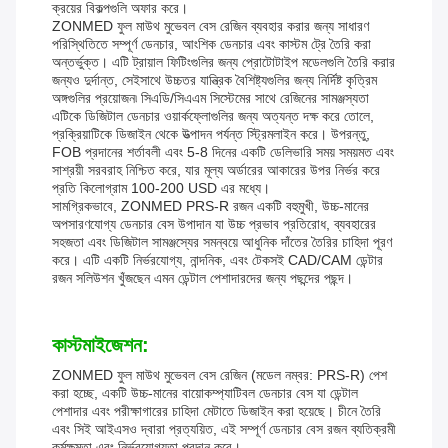
ক্রয়ের বিকল্পগুলি অফার করে।
ZONMED ফুল মাউথ মুভেবল বেস রেজিন ব্যবহার করার জন্য সাধারণ
পরিস্থিতিতে সম্পূর্ণ ডেনচার, আংশিক ডেনচার এবং কাস্টম ট্রে তৈরি করা
অন্তর্ভুক্ত। এটি ট্রায়াল ফিটিংগুলির জন্য প্রোটোটাইপ মডেলগুলি তৈরি করার
জন্যও দুর্দান্ত, সেইসাথে উচ্চতর যান্ত্রিক বৈশিষ্ট্যগুলির জন্য নির্দিষ্ট কৃত্রিম
অঙ্গগুলির প্রয়োজন৷ সিএডি/সিএএম সিস্টেমের সাথে রেজিনের সামঞ্জস্যতা
এটিকে ডিজিটাল ডেনচার ওয়ার্কফ্লোগুলির জন্য অত্যন্ত দক্ষ করে তোলে,
প্রক্রিয়াটিকে ডিজাইন থেকে উত্পাদন পর্যন্ত স্ট্রিমলাইন করে। উপরন্তু,
FOB প্রদানের শর্তাবলী এবং 5-8 দিনের একটি ডেলিভারি সময় সময়মত এবং
সাশ্রয়ী সরবরাহ নিশ্চিত করে, যার মূল্য অর্ডারের আকারের উপর নির্ভর করে
প্রতি কিলোগ্রাম 100-200 USD এর মধ্যে।
সামগ্রিকভাবে, ZONMED PRS-R রজন একটি বহুমুখী, উচ্চ-মানের
অপসারণযোগ্য ডেনচার বেস উপাদান যা উচ্চ প্রভাব প্রতিরোধ, ব্যবহারের
সহজতা এবং ডিজিটাল সামঞ্জস্যের সমন্বয়ে আধুনিক দাঁতের তৈরির চাহিদা পূরণ
করে। এটি একটি নির্ভরযোগ্য, নান্দনিক, এবং টেকসই CAD/CAM ডেন্টার
রজন সলিউশন খুঁজছেন এমন ডেন্টাল পেশাদারদের জন্য পছন্দের পছন্দ।
কাস্টমাইজেশন:
ZONMED ফুল মাউথ মুভেবল বেস রেজিন (মডেল নম্বর: PRS-R) পেশ
করা হচ্ছে, একটি উচ্চ-মানের বায়োকম্প্যাটিবল ডেনচার বেস যা ডেন্টাল
পেশাদার এবং পরীক্ষাগারের চাহিদা মেটাতে ডিজাইন করা হয়েছে। চীনে তৈরি
এবং সিই আইএসও দ্বারা প্রত্যয়িত, এই সম্পূর্ণ ডেনচার বেস রজন ব্যতিক্রমী
কর্মক্ষমতা এবং নির্ভরযোগ্যতা প্রদান করে।