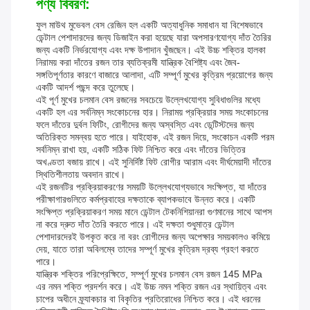
পণ্য বিবরণ:
ফুল মাউথ মুভেবল বেস রেজিন হল একটি অত্যাধুনিক সমাধান যা বিশেষভাবে
ডেন্টাল পেশাদারদের জন্য ডিজাইন করা হয়েছে যারা অপসারণযোগ্য দাঁত তৈরির
জন্য একটি নির্ভরযোগ্য এবং দক্ষ উপাদান খুঁজছেন। এই উচ্চ শক্তির হালকা
নিরাময় করা দাঁতের রজন তার ব্যতিক্রমী যান্ত্রিক বৈশিষ্ট্য এবং জৈব-
সঙ্গতিপূর্ণতার কারণে বাজারে আলাদা, এটি সম্পূর্ণ মুখের কৃত্রিম প্রয়োগের জন্য
একটি আদর্শ পছন্দ করে তুলেছে।
এই পূর্ণ মুখের চলমান বেস রজনের সবচেয়ে উল্লেখযোগ্য সুবিধাগুলির মধ্যে
একটি হল এর সর্বনিম্ন সংকোচনের হার। নিরাময় প্রক্রিয়ার সময় সংকোচনের
ফলে দাঁতের দুর্বল ফিটিং, রোগীদের জন্য অস্বস্তি এবং ডেন্টিস্টদের জন্য
অতিরিক্ত সমন্বয় হতে পারে। যাইহোক, এই রজন দিয়ে, সংকোচন একটি পরম
সর্বনিম্ন রাখা হয়, একটি সঠিক ফিট নিশ্চিত করে এবং দাঁতের ভিত্তির
অখণ্ডতা বজায় রাখে। এই সুনির্দিষ্ট ফিট রোগীর আরাম এবং দীর্ঘমেয়াদী দাঁতের
স্থিতিশীলতায় অবদান রাখে।
এই রজনটির প্রক্রিয়াকরণের সময়টি উল্লেখযোগ্যভাবে সংক্ষিপ্ত, যা দাঁতের
পরীক্ষাগারগুলিতে কর্মপ্রবাহের দক্ষতাকে ব্যাপকভাবে উন্নত করে। একটি
সংক্ষিপ্ত প্রক্রিয়াকরণ সময় মানে ডেন্টাল টেকনিশিয়ানরা গুণমানের সাথে আপস
না করে দ্রুত দাঁত তৈরি করতে পারে। এই দক্ষতা শুধুমাত্র ডেন্টাল
পেশাদারদেরই উপকৃত করে না বরং রোগীদের জন্য অপেক্ষার সময়কালও কমিয়ে
দেয়, যাতে তারা অবিলম্বে তাদের সম্পূর্ণ মুখের কৃত্রিম দ্রব্য গ্রহণ করতে
পারে।
যান্ত্রিক শক্তির পরিপ্রেক্ষিতে, সম্পূর্ণ মুখের চলমান বেস রজন 145 MPa
এর নমন শক্তি প্রদর্শন করে। এই উচ্চ নমন শক্তি রজন এর স্থায়িত্ব এবং
চাপের অধীনে ফ্র্যাকচার বা বিকৃতির প্রতিরোধের নিশ্চিত করে। এই ধরনের