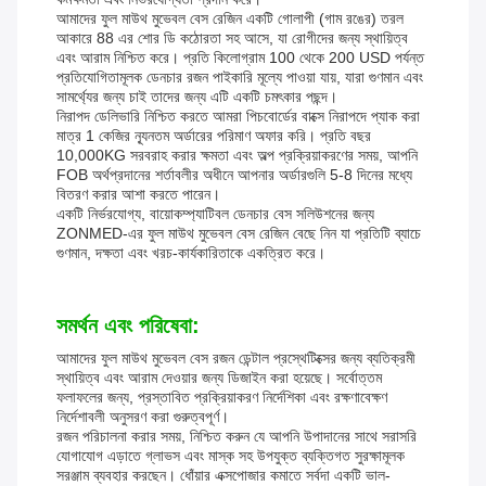
আমাদের ফুল মাউথ মুভেবল বেস রেজিন একটি গোলাপী (গাম রঙের) তরল
আকারে 88 এর শোর ডি কঠোরতা সহ আসে, যা রোগীদের জন্য স্থায়িত্ব
এবং আরাম নিশ্চিত করে। প্রতি কিলোগ্রাম 100 থেকে 200 USD পর্যন্ত
প্রতিযোগিতামূলক ডেনচার রজন পাইকারি মূল্যে পাওয়া যায়, যারা গুণমান এবং
সামর্থ্যের জন্য চাই তাদের জন্য এটি একটি চমৎকার পছন্দ।
নিরাপদ ডেলিভারি নিশ্চিত করতে আমরা পিচবোর্ডের বাক্সে নিরাপদে প্যাক করা
মাত্র 1 কেজির ন্যূনতম অর্ডারের পরিমাণ অফার করি। প্রতি বছর
10,000KG সরবরাহ করার ক্ষমতা এবং অল্প প্রক্রিয়াকরণের সময়, আপনি
FOB অর্থপ্রদানের শর্তাবলীর অধীনে আপনার অর্ডারগুলি 5-8 দিনের মধ্যে
বিতরণ করার আশা করতে পারেন।
একটি নির্ভরযোগ্য, বায়োকম্প্যাটিবল ডেনচার বেস সলিউশনের জন্য
ZONMED-এর ফুল মাউথ মুভেবল বেস রেজিন বেছে নিন যা প্রতিটি ব্যাচে
গুণমান, দক্ষতা এবং খরচ-কার্যকারিতাকে একত্রিত করে।
সমর্থন এবং পরিষেবা:
আমাদের ফুল মাউথ মুভেবল বেস রজন ডেন্টাল প্রস্থেটিক্সের জন্য ব্যতিক্রমী
স্থায়িত্ব এবং আরাম দেওয়ার জন্য ডিজাইন করা হয়েছে। সর্বোত্তম
ফলাফলের জন্য, প্রস্তাবিত প্রক্রিয়াকরণ নির্দেশিকা এবং রক্ষণাবেক্ষণ
নির্দেশাবলী অনুসরণ করা গুরুত্বপূর্ণ।
রজন পরিচালনা করার সময়, নিশ্চিত করুন যে আপনি উপাদানের সাথে সরাসরি
যোগাযোগ এড়াতে গ্লাভস এবং মাস্ক সহ উপযুক্ত ব্যক্তিগত সুরক্ষামূলক
সরঞ্জাম ব্যবহার করছেন। ধোঁয়ার এক্সপোজার কমাতে সর্বদা একটি ভাল-