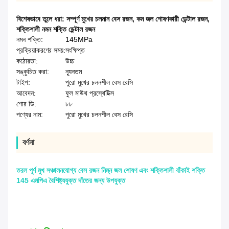
বিশেষভাবে তুলে ধরা:
সম্পূর্ণ মুখের চলমান বেস রজন
,
কম জল শোষণকারী ডেন্টাল রজন
,
শক্তিশালী নমন শক্তি ডেন্টাল রজন
নমন শক্তি:
145MPa
প্রক্রিয়াকরণের সময়:
সংক্ষিপ্ত
কঠোরতা:
উচ্চ
সঙ্কুচিত করা:
ন্যূনতম
টাইপ:
পুরো মুখের চলনশীল বেস রেসি
আবেদন:
ফুল মাউথ প্রস্থেটিক্স
শোর ডি:
৮৮
পণ্যের নাম:
পুরো মুখের চলনশীল বেস রেসি
বর্ণনা
তরল পূর্ণ মুখ সঞ্চালনযোগ্য বেস রজন নিম্ন জল শোষণ এবং শক্তিশালী বাঁকাই শক্তি
145 এমপিএ বৈশিষ্ট্যযুক্ত দাঁতের জন্য উপযুক্ত