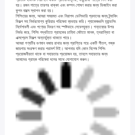
হয়। রজন পাত্রে তারপর ধাক্কা এবং কম্পন শোষণ করার জন্য ডিজাইন করা
কুশন বাক্সে স্থাপন করা হয়।
শিপিংয়ের জন্য, আমরা সময়মত এবং নিরাপদ ডেলিভারি প্রদানের জন্য ট্র্যাকিং
বিকল্প সহ নির্ভরযোগ্য কুরিয়ার পরিষেবা ব্যবহার করি। প্যাকেজগুলি হ্যান্ডলিং
নির্দেশাবলী এবং পণ্যের বিবরণ সহ স্পষ্টভাবে লেবেলযুক্ত। গন্তব্যের উপর
নির্ভর করে, শিপিং পদ্ধতিতে গ্রাহকের চাহিদা মেটাতে মানক, ত্বরান্বিত বা
এক্সপ্রেস বিকল্প অন্তর্ভুক্ত থাকতে পারে।
আমরা পণ্যটির গুণমান বজায় রাখার জন্য প্রাপ্তির পরে একটি শীতল, শুষ্ক
জায়গায় সংরক্ষণ করার পরামর্শ দিই। আপনার যদি কোন বিশেষ শিপিং
প্রয়োজনীয়তা থাকে বা সহায়তার প্রয়োজন হয়, তাহলে সহায়তার জন্য
আমাদের গ্রাহক পরিষেবা দলের সাথে যোগাযোগ করুন।