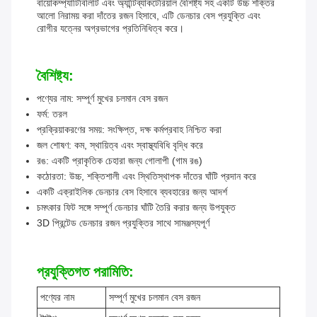
বায়োকম্প্যাটিবিলিটি এবং অ্যান্টিব্যাকটেরিয়াল বৈশিষ্ট্য সহ একটি উচ্চ শক্তির
আলো নিরাময় করা দাঁতের রজন হিসাবে, এটি ডেনচার বেস প্রযুক্তি এবং
রোগীর যত্নের অগ্রভাগের প্রতিনিধিত্ব করে।
বৈশিষ্ট্য:
পণ্যের নাম: সম্পূর্ণ মুখের চলমান বেস রজন
ফর্ম: তরল
প্রক্রিয়াকরণের সময়: সংক্ষিপ্ত, দক্ষ কর্মপ্রবাহ নিশ্চিত করা
জল শোষণ: কম, স্থায়িত্ব এবং স্বাস্থ্যবিধি বৃদ্ধি করে
রঙ: একটি প্রাকৃতিক চেহারা জন্য গোলাপী (গাম রঙ)
কঠোরতা: উচ্চ, শক্তিশালী এবং স্থিতিস্থাপক দাঁতের ঘাঁটি প্রদান করে
একটি এক্রাইলিক ডেনচার বেস হিসাবে ব্যবহারের জন্য আদর্শ
চমৎকার ফিট সঙ্গে সম্পূর্ণ ডেনচার ঘাঁটি তৈরি করার জন্য উপযুক্ত
3D প্রিন্টেড ডেনচার রজন প্রযুক্তির সাথে সামঞ্জস্যপূর্ণ
প্রযুক্তিগত পরামিতি:
পণ্যের নাম
সম্পূর্ণ মুখের চলমান বেস রজন