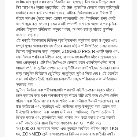
সর্বোচ্চ মান পূরণ করার জন্য ডিজাইন করা হয়েছে। চীন থেকে উদ্ভূত এবং
সিই আইএসও দ্বারা প্রত্যয়িত, এই উচ্চ-প্রভাবিত ডেনচার রজন ব্যতিক্রমী
স্থায়িত্ব এবং কঠোরতা প্রদান করে, এটিকে নির্ভরযোগ্য এবং দীর্ঘস্থায়ী
দাঁতের সমাধান খুঁজতে উভয় ডেন্টাল ল্যাবরেটরি এবং ক্লিনিকের জন্য একটি
আদর্শ পছন্দ করে তোলে। রজন একটি গোলাপী গাম রঙে আসে যা প্রাকৃতিক
মৌখিক টিস্যুকে ঘনিষ্ঠভাবে অনুকরণ করে, অপসারণযোগ্য দাঁতের নান্দনিক
আবেদন বাড়ায়।
এই পণ্যটি বিশেষভাবে বিভিন্ন অ্যাপ্লিকেশন অনুষ্ঠানের জন্য উপযুক্ত এবং
সম্পূর্ণ মুখের অপসারণযোগ্য দাঁতের বানান জড়িত পরিস্থিতিতে। এর হালকা-
নিরাময় ফর্মুলেশনের জন্য ধন্যবাদ, ZONMED PRS-R একটি দ্রুত এবং
দক্ষ নিরাময় প্রক্রিয়া নিশ্চিত করে, যা সময়-সংবেদনশীল দাঁতের পুনরুদ্ধারের
সময় গুরুত্বপূর্ণ। এটি সিএডি/সিএএম ডেনচার রজন ওয়ার্কফ্লোগুলির সাথে
সামঞ্জস্যপূর্ণ, যা ডেন্টাল পেশাদারদের সুনির্দিষ্ট এবং কাস্টমাইজড ডেনচার বেসের
জন্য আধুনিক ডিজিটাল ডেন্টিস্ট্রি প্রযুক্তির সুবিধা নিতে দেয়। এই রজনটির
তরল ফর্ম দাঁতের তৈরি প্রক্রিয়া চলাকালীন সহজে পরিচালনা এবং অভিযোজন
সহজতর করে।
ডেন্টাল ক্লিনিক এবং পরীক্ষাগারগুলি প্রায়শই এই উচ্চ-প্রভাবযুক্ত দাঁতের
রজন ব্যবহার করে যখন অপসারণযোগ্য দাঁতের ঘাঁটি তৈরি করে যেগুলির দৈনিক
পরিধান এবং ছিঁড়ে যাওয়ার জন্য শক্তি এবং নমনীয়তা উভয়ই প্রয়োজন। এর
উচ্চ কঠোরতা এবং স্থায়িত্ব এটি রোগীদের জন্য উপযুক্ত করে তোলে যারা
দীর্ঘমেয়াদী কর্মক্ষমতা এবং আরাম দাবি করে। অধিকন্তু, নিরাপদ ডেলিভারি
নিশ্চিত করতে এবং ট্রানজিটের সময় পণ্যের অখণ্ডতা বজায় রাখতে রজনটি
একটি কার্ডবোর্ডের বাক্সে নিরাপদে প্যাকেজ করা হয়। প্রতি বছর
10,000KG সরবরাহের ক্ষমতা এবং ন্যূনতম অর্ডারের পরিমাণ মাত্র 1KG
সহ, ZONMED ডেন্টাল অপারেশনের বিভিন্ন স্কেলের জন্য তৈরি নমনীয়