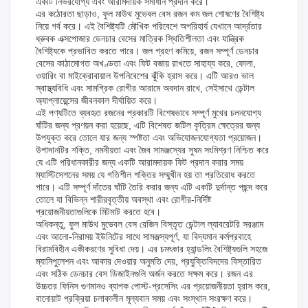
একটি নির্ভরযোগ্য এবং আরামদায়ক সমাধান প্রদান করে।
এর কঠোরতা ছাড়াও, ফুল মাউথ মুভেবল বেস রজন কম জল শোষণের বৈশিষ্ট্য
নিয়ে গর্ব করে। এই বৈশিষ্ট্যটি মৌখিক পরিবেশে অপরিহার্য যেখানে আর্দ্রতার
ধ্রুবক এক্সপোজার ডেনচার বেসের মাত্রিক স্থিতিশীলতা এবং যান্ত্রিক
বৈশিষ্ট্যকে প্রভাবিত করতে পারে। জল গ্রহণ কমিয়ে, রজন সম্পূর্ণ ডেনচার
বেসের কাঠামোগত অখণ্ডতা এবং ফিট বজায় রাখতে সাহায্য করে, ফোলা,
ওয়ারিং বা মাইক্রোবায়াল উপনিবেশের ঝুঁকি হ্রাস করে। এটি আরও ভাল
স্বাস্থ্যবিধি এবং সামগ্রিক রোগীর আরামে অবদান রাখে, সেইসাথে ডেন্টাল
অ্যাপ্লায়েন্সের জীবনকাল দীর্ঘায়িত করে।
এই পণ্যটিতে ব্যবহৃত রজনের প্রকারটি বিশেষভাবে সম্পূর্ণ মুখের চলনযোগ্য
ঘাঁটির জন্য প্রণয়ন করা হয়েছে, এটি বিশেষত জটিল কৃত্রিম ক্ষেত্রের জন্য
উপযুক্ত করে তোলে যার জন্য স্পষ্টতা এবং অভিযোজনযোগ্যতা প্রয়োজন।
উপাদানটির শক্তি, নমনীয়তা এবং জৈব সামঞ্জস্যের সুষম সংমিশ্রণ নিশ্চিত করে
যে এটি পরিধানকারীর জন্য একটি আরামদায়ক ফিট প্রদান করার সময়
ম্যাস্টিসেশনের সময় যে গতিশীল শক্তির সম্মুখীন হয় তা প্রতিরোধ করতে
পারে। এটি সম্পূর্ণ দাঁতের ঘাঁটি তৈরি করার জন্য এটি একটি দুর্দান্ত পছন্দ করে
তোলে যা বিভিন্ন শারীরবৃত্তীয় অবস্থা এবং রোগীর-নির্দিষ্ট
প্রয়োজনীয়তাগুলিকে মিটমাট করতে হবে।
অধিকন্তু, ফুল মাউথ মুভেবল বেস রেজিন বিস্তৃত ডেন্টাল ল্যাবরেটরি সরঞ্জাম
এবং আলো-নিরাময় ইউনিটের সাথে সামঞ্জস্যপূর্ণ, যা বিদ্যমান কর্মপ্রবাহে
বিরামবিহীন একীকরণের সুবিধা দেয়। এর চমৎকার হ্যান্ডলিং বৈশিষ্ট্যগুলি সহজে
ম্যানিপুলেশন এবং আকার দেওয়ার অনুমতি দেয়, প্রযুক্তিবিদদের বিস্তারিত
এবং সঠিক ডেনচার বেস ডিজাইনগুলি অর্জন করতে সক্ষম করে। রজন এর
উচ্চতর ফিনিস গুণমানও ব্যাপক পোস্ট-প্রসেসিং এর প্রয়োজনীয়তা হ্রাস করে,
বানোয়াট প্রক্রিয়া চলাকালীন মূল্যবান সময় এবং সংস্থান সংরক্ষণ করে।