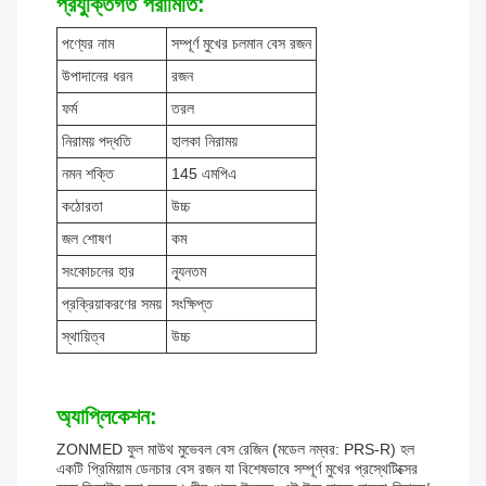
প্রযুক্তিগত পরামিতি:
পণ্যের নাম
সম্পূর্ণ মুখের চলমান বেস রজন
উপাদানের ধরন
রজন
ফর্ম
তরল
নিরাময় পদ্ধতি
হালকা নিরাময়
নমন শক্তি
145 এমপিএ
কঠোরতা
উচ্চ
জল শোষণ
কম
সংকোচনের হার
ন্যূনতম
প্রক্রিয়াকরণের সময়
সংক্ষিপ্ত
স্থায়িত্ব
উচ্চ
অ্যাপ্লিকেশন:
ZONMED ফুল মাউথ মুভেবল বেস রেজিন (মডেল নম্বর: PRS-R) হল
একটি প্রিমিয়াম ডেনচার বেস রজন যা বিশেষভাবে সম্পূর্ণ মুখের প্রস্থেটিক্সের