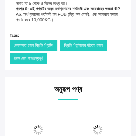
সাধারণত 5 থেকে 8 দিনের মধ্যে হয়।
প্রশ্ন 6: এই পণ্যটির জন্য অর্থপ্রদানের শর্তাবলী এবং সরবরাহের ক্ষমতা কী?
A6: অর্থপ্রদানের শর্তাবলী হল FOB (ফ্রি অন বোর্ড), এবং সরবরাহ ক্ষমতা
প্রতি বছর 10,000KG।
Tags:
জৈবসম্মত রজন থ্রিডি প্রিন্টিং
থ্রিডি প্রিন্টারের দাঁতের রজন
রজন জৈব সামঞ্জস্যপূর্ণ
অনুরূপ পণ্য