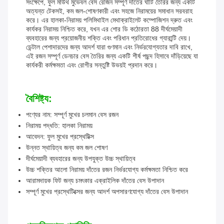
সংক্ষেপে, ফুল মাউথ মুভেবল বেস রেজিন সম্পূর্ণ দাঁতের ঘাঁটি তৈরির জন্য একটি
অত্যন্ত টেকসই, কম জল-শোষণকারী এবং সহজে নিরাময়ের সমাধান সরবরাহ
করে। এর হালকা-নিরাময় পলিমিথাইল মেথাক্রাইলেট কম্পোজিশন দ্রুত এবং
কার্যকর নিরাময় নিশ্চিত করে, যখন এর শোর ডি কঠোরতা 88 দীর্ঘমেয়াদী
ব্যবহারের জন্য প্রয়োজনীয় শক্তি এবং পরিধান প্রতিরোধের গ্যারান্টি দেয়।
ডেন্টাল পেশাদারদের জন্য আদর্শ যারা গুণমান এবং নির্ভরযোগ্যতার দাবি রাখে,
এই রজন সম্পূর্ণ ডেনচার বেস তৈরির জন্য একটি শীর্ষ পছন্দ হিসাবে দাঁড়িয়েছে যা
কার্যকরী কর্মক্ষমতা এবং রোগীর সন্তুষ্টি উভয়ই প্রদান করে।
বৈশিষ্ট্য:
পণ্যের নাম: সম্পূর্ণ মুখের চলমান বেস রজন
নিরাময় পদ্ধতি: হালকা নিরাময়
আবেদন: ফুল মুখের প্রস্থেটিক্স
উন্নত স্থায়িত্ব জন্য কম জল শোষণ
দীর্ঘমেয়াদী ব্যবহারের জন্য উপযুক্ত উচ্চ স্থায়িত্ব
উচ্চ শক্তির আলো নিরাময় দাঁতের রজন নির্ভরযোগ্য কর্মক্ষমতা নিশ্চিত করে
আরামদায়ক ফিট জন্য চমৎকার এক্রাইলিক দাঁতের বেস উপাদান
সম্পূর্ণ মুখের প্রস্থেটিক্সের জন্য আদর্শ অপসারণযোগ্য দাঁতের বেস উপাদান