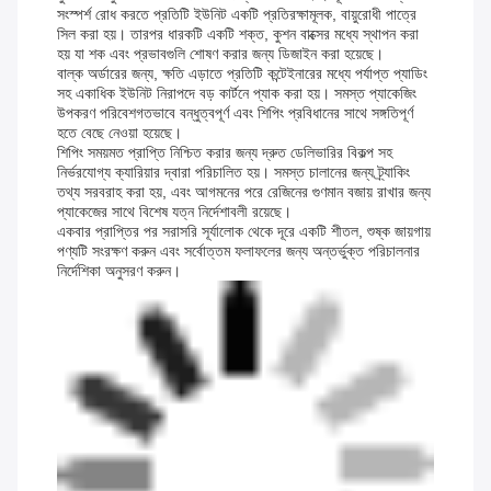
সংস্পর্শ রোধ করতে প্রতিটি ইউনিট একটি প্রতিরক্ষামূলক, বায়ুরোধী পাত্রে
সিল করা হয়। তারপর ধারকটি একটি শক্ত, কুশন বাক্সের মধ্যে স্থাপন করা
হয় যা শক এবং প্রভাবগুলি শোষণ করার জন্য ডিজাইন করা হয়েছে।
বাল্ক অর্ডারের জন্য, ক্ষতি এড়াতে প্রতিটি কন্টেইনারের মধ্যে পর্যাপ্ত প্যাডিং
সহ একাধিক ইউনিট নিরাপদে বড় কার্টনে প্যাক করা হয়। সমস্ত প্যাকেজিং
উপকরণ পরিবেশগতভাবে বন্ধুত্বপূর্ণ এবং শিপিং প্রবিধানের সাথে সঙ্গতিপূর্ণ
হতে বেছে নেওয়া হয়েছে।
শিপিং সময়মত প্রাপ্তি নিশ্চিত করার জন্য দ্রুত ডেলিভারির বিকল্প সহ
নির্ভরযোগ্য ক্যারিয়ার দ্বারা পরিচালিত হয়। সমস্ত চালানের জন্য ট্র্যাকিং
তথ্য সরবরাহ করা হয়, এবং আগমনের পরে রেজিনের গুণমান বজায় রাখার জন্য
প্যাকেজের সাথে বিশেষ যত্ন নির্দেশাবলী রয়েছে।
একবার প্রাপ্তির পর সরাসরি সূর্যালোক থেকে দূরে একটি শীতল, শুষ্ক জায়গায়
পণ্যটি সংরক্ষণ করুন এবং সর্বোত্তম ফলাফলের জন্য অন্তর্ভুক্ত পরিচালনার
নির্দেশিকা অনুসরণ করুন।