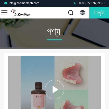
info@zonmedtech.com
00-86-15959299121
উদ্ধৃতি
পণ্য