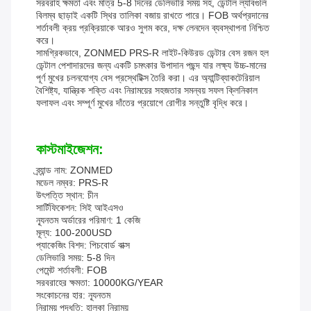
সরবরাহ ক্ষমতা এবং মাত্র 5-8 দিনের ডেলিভারি সময় সহ, ডেন্টাল ল্যাবগুলি
বিলম্ব ছাড়াই একটি স্থির তালিকা বজায় রাখতে পারে। FOB অর্থপ্রদানের
শর্তাবলী ক্রয় প্রক্রিয়াকে আরও সুগম করে, দক্ষ লেনদেন ব্যবস্থাপনা নিশ্চিত
করে।
সামগ্রিকভাবে, ZONMED PRS-R লাইট-কিউরড ডেন্টার বেস রজন হল
ডেন্টাল পেশাদারদের জন্য একটি চমৎকার উপাদান পছন্দ যার লক্ষ্য উচ্চ-মানের
পূর্ণ মুখের চলনযোগ্য বেস প্রস্থেটিক্স তৈরি করা। এর অ্যান্টিব্যাকটেরিয়াল
বৈশিষ্ট্য, যান্ত্রিক শক্তি এবং নিরাময়ের সহজতার সমন্বয় সফল ক্লিনিকাল
ফলাফল এবং সম্পূর্ণ মুখের দাঁতের প্রয়োগে রোগীর সন্তুষ্টি বৃদ্ধি করে।
কাস্টমাইজেশন:
ব্র্যান্ড নাম: ZONMED
মডেল নম্বর: PRS-R
উৎপত্তি স্থান: চীন
সার্টিফিকেশন: সিই আইএসও
ন্যূনতম অর্ডারের পরিমাণ: 1 কেজি
মূল্য: 100-200USD
প্যাকেজিং বিশদ: পিচবোর্ড বাক্স
ডেলিভারি সময়: 5-8 দিন
পেমেন্ট শর্তাবলী: FOB
সরবরাহের ক্ষমতা: 10000KG/YEAR
সংকোচনের হার: ন্যূনতম
নিরাময় পদ্ধতি: হালকা নিরাময়