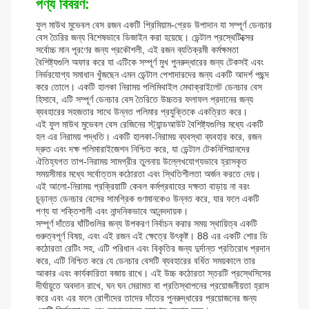
পণ্য বিবরণ:
ফুল মাউথ মুভেবল বেস রজন একটি প্রিমিয়াম-গ্রেড উপাদান যা সম্পূর্ণ ডেনচার
বেস তৈরির জন্য বিশেষভাবে ডিজাইন করা হয়েছে। ডেন্টাল প্রস্থেটিক্সের
সর্বোচ্চ মান পূরণের জন্য প্রকৌশলী, এই রজন ব্যতিক্রমী কর্মক্ষমতা
বৈশিষ্ট্যগুলি অফার করে যা এটিকে সম্পূর্ণ মুখ পুনরুদ্ধারের জন্য টেকসই এবং
নির্ভরযোগ্য সমাধান খুঁজছেন এমন ডেন্টাল পেশাদারদের জন্য একটি আদর্শ পছন্দ
করে তোলে। একটি হালকা নিরাময় পলিমিথাইল মেথাক্রাইলেট ডেনচার বেস
হিসাবে, এটি সম্পূর্ণ ডেনচার বেস তৈরিতে উচ্চতর ফলাফল প্রদানের জন্য
ব্যবহারের সহজতার সাথে উন্নত পলিমার প্রযুক্তিকে একত্রিত করে।
এই ফুল মাউথ মুভেবল বেস রেজিনের স্ট্যান্ডআউট বৈশিষ্ট্যগুলির মধ্যে একটি
হল এর নিরাময় পদ্ধতি। একটি হালকা-নিরাময় ব্যবস্থা ব্যবহার করে, রজন
দ্রুত এবং দক্ষ পলিমারাইজেশন নিশ্চিত করে, যা ডেন্টাল টেকনিশিয়ানদের
ঐতিহ্যগত তাপ-নিরাময় সামগ্রীর তুলনায় উল্লেখযোগ্যভাবে হ্রাসকৃত
সময়সীমার মধ্যে সর্বোত্তম কঠোরতা এবং স্থিতিশীলতা অর্জন করতে দেয়।
এই আলো-নিরাময় প্রক্রিয়াটি কেবল কর্মপ্রবাহের দক্ষতা বাড়ায় না বরং
চূড়ান্ত ডেনচার বেসের সামগ্রিক গুণমানকেও উন্নত করে, যার ফলে একটি
পণ্য যা শক্তিশালী এবং নান্দনিকভাবে আনন্দদায়ক।
সম্পূর্ণ দাঁতের ঘাঁটিগুলির জন্য উপকরণ নির্বাচন করার সময় স্থায়িত্ব একটি
গুরুত্বপূর্ণ বিষয়, এবং এই রজন এই ক্ষেত্রে উৎকৃষ্ট। 88 এর একটি শোর ডি
কঠোরতা রেটিং সহ, এটি পরিধান এবং বিকৃতির জন্য দুর্দান্ত প্রতিরোধ প্রদান
করে, এটি নিশ্চিত করে যে ডেনচার বেসটি ব্যবহারের বর্ধিত সময়কালে তার
আকার এবং কার্যকারিতা বজায় রাখে। এই উচ্চ কঠোরতা স্তরটি প্রস্থেসিসের
দীর্ঘায়ুতে অবদান রাখে, ঘন ঘন মেরামত বা প্রতিস্থাপনের প্রয়োজনীয়তা হ্রাস
করে এবং এর ফলে রোগীদের তাদের দাঁতের পুনরুদ্ধারের প্রয়োজনের জন্য