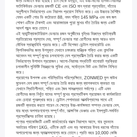
জন্য ডিজাইন করা হয়েছে। চীন থেকে উদ্ভূত, এই উচ্চ-মানের হালকা-নিরাময়/
ফটোকিউরড ডেনচার রজনটি CE এবং ISO মান দ্বারা প্রত্যয়িত, দাঁতের
অনুশীলনে নির্ভরযোগ্য এবং নিরাপদ প্রয়োগ নিশ্চিত করে। এর উচ্চতর বৈশিষ্ট্য
যেমন একটি শোর ডি কঠোরতা 88, নমন শক্তি 145 MPa এবং কম জল
শোষণ এটিকে টেকসই এবং আরামদায়ক পুরো মুখের দাঁত তৈরির জন্য একটি
আদর্শ পছন্দ করে তোলে।
এই অ্যান্টিব্যাকটেরিয়াল ডেনচার রজন অণুজীবের বৃদ্ধির বিরুদ্ধে ব্যতিক্রমী
প্রতিরোধের প্রস্তাব দেয়, সম্পূর্ণ ডেনচার পরা রোগীদের জন্য আরও ভাল
মৌখিক স্বাস্থ্যবিধি প্রচার করে। এটি বিশেষত ডেন্টাল ল্যাবরেটরি এবং
ক্লিনিকগুলির জন্য উপযুক্ত যেখানে চমৎকার যান্ত্রিক শক্তি এবং নান্দনিক
আবেদন সহ সম্পূর্ণ মুখের চলনযোগ্য বেস প্রস্থেটিক্স তৈরি করার জন্য একটি
নির্ভরযোগ্য উপাদান প্রয়োজন। আলো-নিরাময় পদ্ধতিটি বানোয়াট প্রক্রিয়া
চলাকালীন সুনির্দিষ্ট নিয়ন্ত্রণের সুবিধা দেয়, সর্বোত্তম ফিট এবং ফিনিস নিশ্চিত
করে।
প্রয়োগের উপলক্ষ এবং পরিস্থিতির পরিপ্রেক্ষিতে, ZONMED ফুল মাউথ
মুভেবল বেস রজন সম্পূর্ণ ডেনচার তৈরি করার জন্য ব্যাপকভাবে ব্যবহৃত হয়
যেখানে স্থিতিশীলতা, শক্তি এবং জৈব সামঞ্জস্যতা সর্বাগ্রে। এটি এমন
রোগীদের জন্য নিখুঁত যাদের সম্পূর্ণ মুখের প্রস্থেটিকস প্রয়োজন যা কার্যকারিতা
এবং চেহারা পুনরুদ্ধার করে। ডেন্টাল পেশাদাররা আত্মবিশ্বাসের সাথে এই
রজনটি ব্যবহার করতে পারেন যে ক্ষেত্রে উচ্চ-কার্যক্ষমতা সম্পন্ন ডেনচার বেস,
যার মধ্যে অপসারণযোগ্য সম্পূর্ণ দাঁত, তাত্ক্ষণিক ডেঞ্চার এবং ইমপ্লান্ট-সমর্থিত
প্রস্থেটিক্সের চাহিদা রয়েছে।
পণ্যের প্যাকেজিংটি একটি কার্ডবোর্ডের বাক্সে নিরাপদে আসে, যার ন্যূনতম
অর্ডারের পরিমাণ 1KG, এটিকে ছোট এবং বড় আকারের উভয় ধরনের দাঁতের
অপারেশনের জন্য অ্যাক্সেসযোগ্য করে তোলে। প্রতি বছর 10,000 কেজি