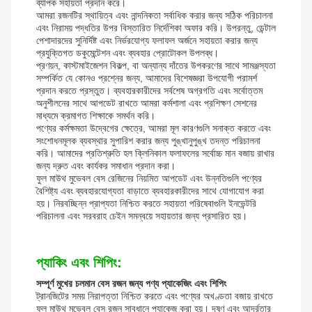
ব্যাপক সহায়তা প্রদান করে।
আমরা রজনটির স্থায়িত্ব এবং নান্দনিকতা সর্বাধিক করার জন্য সঠিক পরিচালনা
এবং নিরাময় পদ্ধতির উপর বিস্তারিত নির্দেশিকা অফার করি। উপরন্তু, ডেন্টাল
পেশাদারদের সুনির্দিষ্ট এবং নির্ভরযোগ্য ফলাফল অর্জনে সহায়তা করার জন্য
প্রযুক্তিগত ডকুমেন্টেশন এবং ব্যবহার প্রোটোকল উপলব্ধ।
প্রণয়ন, কাস্টমাইজেশন বিকল্প, বা অন্যান্য দাঁতের উপকরণের সাথে সামঞ্জস্যতা
সম্পর্কিত যে কোনও প্রশ্নের জন্য, আমাদের বিশেষজ্ঞরা উপযোগী পরামর্শ
প্রদান করতে প্রস্তুত। ব্যবহারকারীদের সর্বশেষ অগ্রগতি এবং সর্বোত্তম
অনুশীলনের সাথে আপডেট রাখতে আমরা কর্মশালা এবং প্রশিক্ষণ সেশনের
মাধ্যমে ক্রমাগত শিক্ষাকে সমর্থন করি।
পণ্যের কর্মক্ষমতা উদ্বেগের ক্ষেত্রে, আমরা মূল কারণগুলি সনাক্ত করতে এবং
সংশোধনমূলক ব্যবস্থার সুপারিশ করার জন্য পুঙ্খানুপুঙ্খ তদন্ত পরিচালনা
করি। আমাদের প্রতিশ্রুতি হল ক্লিনিকাল ফলাফলের সর্বোচ্চ মান বজায় রাখার
জন্য দ্রুত এবং কার্যকর সমাধান প্রদান করা।
ফুল মাউথ মুভেবল বেস রেজিনের নিয়মিত আপডেট এবং উন্নতিগুলি পণ্যের
বৈশিষ্ট্য এবং ব্যবহারযোগ্যতা বাড়াতে ব্যবহারকারীদের সাথে যোগাযোগ করা
হয়। নিরবচ্ছিন্ন প্রাপ্যতা নিশ্চিত করতে সহায়তা পরিষেবাগুলি ইনভেন্টরি
পরিচালনা এবং সরবরাহ চেইন সমন্বয়ে সহায়তার জন্য প্রসারিত হয়।
প্যাকিং এবং শিপিং:
সম্পূর্ণ মুখের চলমান বেস রজন জন্য পণ্য প্যাকেজিং এবং শিপিং
ট্রানজিটের সময় নিরাপত্তা নিশ্চিত করতে এবং পণ্যের অখণ্ডতা বজায় রাখতে
ফুল মাউথ মুভেবল বেস রজন সাবধানে প্যাকেজ করা হয়। দূষণ এবং আর্দ্রতার