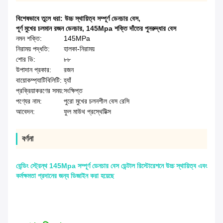
বিশেষভাবে তুলে ধরা:
উচ্চ স্থায়িত্ব সম্পূর্ণ ডেনচার বেস
,
পূর্ণ মুখের চলমান রজন ডেনচার
,
145Mpa শক্তি দাঁতের পুনরুদ্ধার বেস
নমন শক্তি:
145MPa
নিরাময় পদ্ধতি:
হালকা-নিরাময়
শোর ডি:
৮৮
উপাদান প্রকার:
রজন
বায়োকম্প্যাটিবিলিটি:
হ্যাঁ
প্রক্রিয়াকরণের সময়:
সংক্ষিপ্ত
পণ্যের নাম:
পুরো মুখের চলনশীল বেস রেসি
আবেদন:
ফুল মাউথ প্রস্থেটিক্স
বর্ণনা
বেন্ডিং স্ট্রেন্থ 145Mpa সম্পূর্ণ ডেনচার বেস ডেন্টাল রিস্টোরেশনে উচ্চ স্থায়িত্ব এবং
কর্মক্ষমতা প্রদানের জন্য ডিজাইন করা হয়েছে