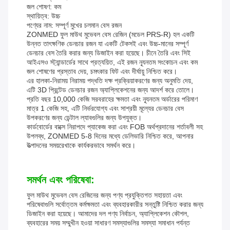
জল শোষণ: কম
স্থায়িত্ব: উচ্চ
পণ্যের নাম: সম্পূর্ণ মুখের চলমান বেস রজন
ZONMED ফুল মাউথ মুভেবল বেস রেজিন (মডেল PRS-R) হল একটি
উন্নত তাৎক্ষণিক ডেনচার রজন যা একটি টেকসই এবং উচ্চ-মানের সম্পূর্ণ
ডেনচার বেস তৈরি করার জন্য ডিজাইন করা হয়েছে। চীনে তৈরি এবং সিই
আইএসও স্ট্যান্ডার্ডের সাথে প্রত্যয়িত, এই রজন ন্যূনতম সংকোচন এবং কম
জল শোষণের প্রস্তাব দেয়, চমৎকার ফিট এবং দীর্ঘায়ু নিশ্চিত করে।
এর হালকা-নিরাময় নিরাময় পদ্ধতি দক্ষ প্রক্রিয়াকরণের জন্য অনুমতি দেয়,
এটি 3D প্রিন্টেড ডেনচার রজন অ্যাপ্লিকেশনের জন্য আদর্শ করে তোলে।
প্রতি বছর 10,000 কেজি সরবরাহের ক্ষমতা এবং ন্যূনতম অর্ডারের পরিমাণ
মাত্র 1 কেজি সহ, এটি নির্ভরযোগ্য এবং সাশ্রয়ী মূল্যের ডেনচার বেস
উপকরণের জন্য ডেন্টাল ল্যাবগুলির জন্য উপযুক্ত।
কার্ডবোর্ডের বাক্সে নিরাপদে প্যাকেজ করা এবং FOB অর্থপ্রদানের শর্তাবলী সহ
উপলব্ধ, ZONMED 5-8 দিনের মধ্যে ডেলিভারি নিশ্চিত করে, আপনার
উত্পাদনের সময়রেখাকে কার্যকরভাবে সমর্থন করে।
সমর্থন এবং পরিষেবা:
ফুল মাউথ মুভেবল বেস রেজিনের জন্য পণ্য প্রযুক্তিগত সহায়তা এবং
পরিষেবাগুলি সর্বোত্তম কর্মক্ষমতা এবং ব্যবহারকারীর সন্তুষ্টি নিশ্চিত করার জন্য
ডিজাইন করা হয়েছে। আমাদের দল পণ্য নির্বাচন, অ্যাপ্লিকেশন কৌশল,
ব্যবহারের সময় সম্মুখীন হওয়া সাধারণ সমস্যাগুলির সমস্যা সমাধান পর্যন্ত