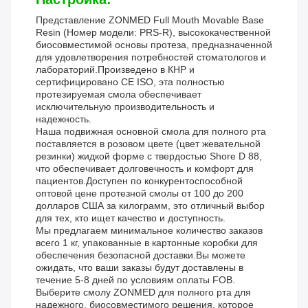
Представление ZONMED Full Mouth Movable Base
Resin (Номер модели: PRS-R), высококачественной
биосовместимой основы протеза, предназначенной
для удовлетворения потребностей стоматологов и
лабораторий.Произведено в КНР и
сертифицировано CE ISO, эта полностью
протезируемая смола обеспечивает
исключительную производительность и
надежность.
Наша подвижная основной смола для полного рта
поставляется в розовом цвете (цвет жевательной
резинки) жидкой форме с твердостью Shore D 88,
что обеспечивает долговечность и комфорт для
пациентов.Доступен по конкурентоспособной
оптовой цене протезной смолы от 100 до 200
долларов США за килограмм, это отличный выбор
для тех, кто ищет качество и доступность.
Мы предлагаем минимальное количество заказов
всего 1 кг, упакованные в картонные коробки для
обеспечения безопасной доставки.Вы можете
ожидать, что ваши заказы будут доставлены в
течение 5-8 дней по условиям оплаты FOB.
Выберите смолу ZONMED для полного рта для
надежного, биосовместимого решения, которое