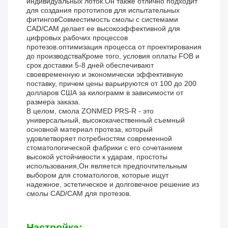
индивидуальных лоток.Он также отлично подходит
для создания прототипов для испытательных
фитинговСовместимость смолы с системами
CAD/CAM делает ее высокоэффективной для
цифровых рабочих процессов
протезов.оптимизация процесса от проектирования
до производстваКроме того, условия оплаты FOB и
срок доставки 5-8 дней обеспечивают
своевременную и экономически эффективную
поставку, причем цены варьируются от 100 до 200
долларов США за килограмм в зависимости от
размера заказа.
В целом, смола ZONMED PRS-R - это
универсальный, высококачественный съемный
основной материал протеза, который
удовлетворяет потребностям современной
стоматологической фабрики с его сочетанием
высокой устойчивости к ударам, простоты
использования,Он является предпочтительным
выбором для стоматологов, которые ищут
надежное, эстетическое и долговечное решение из
смолы CAD/CAM для протезов.
Настройка: