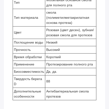
Мобильная основной смола
Тип
для полного рта
смола
Тип материала
(полиметилметакрилатная
основа протеза)
Розовая (цвет десен), зубная/
Цвет
розовая смола для протезов
Поглощение воды
Низкий
Прочность
Высокий
Время обработки
Короткий
Применение
Протезирование полного рта
Биосовместимость
Да, да.
Твердость берега
88
D
Дополнительные
Антибактериальная смола
особенности
протезов