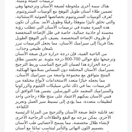
ترميمات جميلة ومتينة.
هناك سمة أخرى ملحوظة لصبغة الأسنان وتزجيجها وهي
تضمين طلاء أسنان طويل التوهج مع ألومينات السترونتيوم.
تُعرف ألومينات السترونتيوم بخصائصها الضوئية الاستثنائية،
والتي تخلق تأثيرًا متوهجًا رقيقًا وطويل الأمد. يمكن أن تكون
هذه الميزة مفيدة في ترميمات الأسنان التي تتطلب رؤية
محسنة أو جاذبية جمالية، خاصة في ظل الإضاءة المنخفضة
أو ظروف الإضاءة المتخصصة. يضيف تأثير التوهج الطويل
بعدًا فريدًا إلى سيراميك الأسنان، مما يجعل الترميمات تبرز
بلمعان طبيعي وجذاب.
من الناحية الفنية، فإن درجة حرارة حرق صبغة الأسنان
وتزجيجها تبلغ حوالي 700-800 درجة مئوية. تم تحسين نطاق
درجة الحرارة هذا لضمان التزجيج المناسب وربط التزجيج
بسيراميك الأسنان المختلفة دون المساس بسلامتها الهيكلية.
المنتج متوافق مع مجموعة واسعة من سيراميك الأسنان،
مما يجعله خيارًا متعدد الاستخدامات لأنواع مختلفة من
الترميمات، بما في ذلك ثنائي سيليكات الليثيوم والزركونيا
والسيراميك المعتمد على البورسلين. يضمن هذا التوافق أن
فنيي الأسنان يمكنهم الاعتماد على منتج طلاء زجاجي واحد
لتطبيقات متعددة، مما يؤدي إلى تبسيط سير العمل وتعزيز
الكفاءة.
تعد قابلية خلط صبغة الأسنان والتزجيج من المزايا الرئيسية
الأخرى. يمكن مزجه مع البقع والطلاءات الزجاجية الأخرى
لإنشاء ظلال مخصصة، مما يسمح لأخصائيي طب الأسنان
بتصميم اللون النهائي والتأثير ليتناسب تمامًا مع أسنان