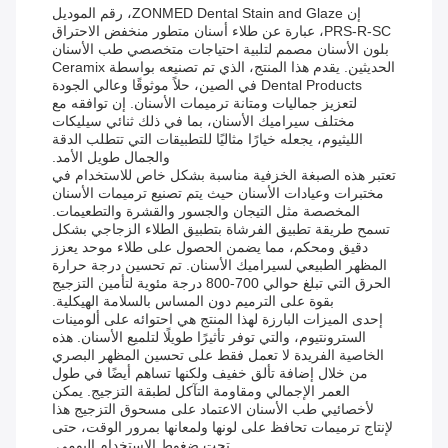
إن ZONMED Dental Stain and Glaze، رقم الموديل
PRS-R-SC، عبارة عن طلاء أسنان متطور منخفض الاحتراق
بلون الأسنان مصمم لتلبية احتياجات متخصصي طب الأسنان
الحديثين. يقدم هذا المنتج، الذي تم تصنيعه بواسطة Ceramix
Dental Products في الصين، حلاً موثوقًا وعالي الجودة
لتعزيز جماليات ومتانة ترميمات الأسنان. إن توافقه مع
مختلف سيراميك الأسنان، بما في ذلك ثنائي سيليكات
الليثيوم، يجعله خيارًا مثاليًا للتطبيقات التي تتطلب الدقة
والجمال طويل الأمد.
تعتبر هذه الصبغة الخزفية مناسبة بشكل خاص للاستخدام في
مختبرات وعيادات الأسنان حيث يتم تصنيع ترميمات الأسنان
المخصصة مثل التيجان والجسور والقشرة والتطعيمات.
تسمح طريقة تطبيق الفرشاة بتطبيق الطلاء الزجاجي بشكل
دقيق ومحكم، مما يضمن الحصول على طلاء موحد يعزز
المظهر الطبيعي لسيراميك الأسنان. تم تحسين درجة حرارة
الحرق التي تبلغ حوالي 700-800 درجة مئوية لتأمين التزجيج
بقوة على الترميم دون المساس بالسلامة الهيكلية.
إحدى الميزات البارزة لهذا المنتج هي احتوائه على ألومينات
السترونتيوم، والتي توفر تأثيرًا طويلًا لتلميع الأسنان. هذه
الخاصية الفريدة لا تعمل فقط على تحسين المظهر البصري
من خلال إضافة تألق خفيف ولكنها تساهم أيضًا في طول
العمر الإجمالي ومقاومة التآكل لطبقة التزجيج. يمكن
لأخصائيي طب الأسنان الاعتماد على مسحوق التزجيج هذا
لإنتاج ترميمات تحافظ على لونها ولمعانها بمرور الوقت، حتى
تحت ضغوط الاستخدام اليومي.