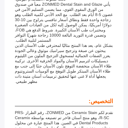
يأتي ZONMED Dental Stain and Glaze معبأ في صندوق
من الورق المقوى القوي، مما يضمن التسليم الآمن في
غضون 5-8 أيام بعد الطلب. مع الحد الأدنى لكمية الطلب وهو
زجاجة واحدة فقط ونطاق أسعار تنافسي يتراوح بين 10-30
دولارًا أمريكيًا، يمكن الوصول إليه لكل من العيادات الصغيرة
ومختبرات طب الأسنان الكبيرة. شروط الدفع هي FOB،
وتضمن قدرة التوريد البالغة 10000 زجاجة شهريًا التوافر
المستمر لتلبية الطلب.
بشكل عام، يعد هذا المنتج مثاليًا لمحترفي طب الأسنان الذين
يبحثون عن صبغة وتزجيج سيراميك موثوق وعالي الجودة
يعزز الصفات الجمالية لمسحوق التزجيج الملون من الليثيوم
ديسيليكات لترميم الأسنان والمواد الخزفية الأخرى. تركيبة
طلاء الأسنان منخفضة التوهج بلون الأسنان جنبًا إلى جنب مع
طلاء الأسنان المبتكر طويل التوهج مع ألومينات السترونتيوم
يجعلها أداة لا غنى عنها لتحقيق ترميمات أسنان متينة ذات
مظهر طبيعي.
التخصيص:
نقدم لكم Ceramix Stain من ZONMED، رقم الطراز PRS-
R-SC، وهو منتج أسنان فاخر تم تصنيعه بواسطة Ceramix
Dental Products في الصين. هذا المنتج عبارة عن محلول