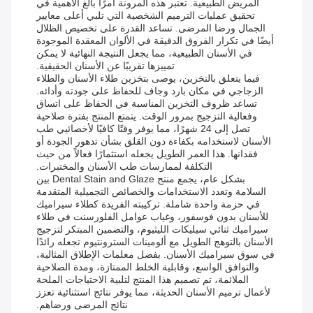
المريض الطبيعية. تعتبر هذه المرونة أمرًا بالغ الأهمية في
تحقيق عمليات الترميم الشخصية التي تلبي أعلى معايير
الجمال ورضا المرضى. تساعد القدرة على تخصيص الظلال
أيضًا في تكرار الفروق الدقيقة في الألوان المعقدة الموجودة
في الأسنان الطبيعية، مما يجعل النتيجة النهائية لا يمكن
تمييزها تقريبًا عن الأسنان الحقيقية.
فيما يتعلق بالتخزين، يوصى بتخزين طلاء الأسنان والطلاء
الزجاجي في مكان بارد وجاف للحفاظ على جودته وأدائه.
تساعد ظروف التخزين المناسبة في الحفاظ على اتساق
وفعالية التزجيج بمرور الوقت. يتمتع المنتج بفترة صلاحية
تصل إلى 24 شهرًا، مما يوفر وقتًا كافيًا لأخصائيي طب
الأسنان لاستخدامه بكفاءة دون القلق بشأن تدهور الجودة أو
فقدانها. هذا العمر الطويل يجعله استثمارًا فعالاً من حيث
التكلفة لممارسات طب الأسنان والمختبرات.
بشكل عام، يجمع منتج Dental Stain and Glaze بين
السلامة وتعدد الاستخدامات والخصائص التجميلية المتقدمة
في حزمة واحدة شاملة. تركيبته الفريدة كطلاء سيراميك
للأسنان بدون فوسفور، وغياب عوامل الفلورسنت في طلاء
سيراميك ثنائي سيليكات الليثيوم، والتضمين المبتكر لتزجيج
الأسنان بالتوهج الطويل مع ألومينات السترونتيوم تجعله رائدًا
في سوق سيراميك الأسنان. بفضل معلمات الإطلاق المثالية،
والتوافق الواسع، وقابلية الخلط الممتازة، ومدة الصلاحية
الملائمة، تم تصميم هذا المنتج لتلبية الاحتياجات الملحة
لأعمال ترميم الأسنان الحديثة، مما يوفر نتائج استثنائية تعزز
نتائج المرضى ورضاهم.