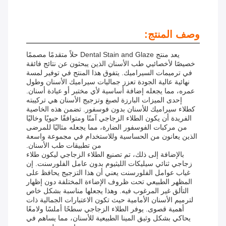
وصف المنتج:
يعد منتج Dental Stain and Glaze حلاً متقدمًا مصممًا
خصيصًا لأخصائيي طب الأسنان الذين يبحثون عن نتائج فائقة
في ترميمات السيراميك. يتفوق هذا المنتج في توفير لمسة
نهائية عالية الجودة تعزز جماليات سيراميك الأسنان وطول
عمره، مما يجعله إضافة أساسية لأي مختبر أو عيادة أسنان.
إحدى الميزات البارزة لصبغ وتزجيج الأسنان هي تركيبته
كطلاء سيراميك للأسنان بدون فوسفور. تضمن هذه الخاصية
الفريدة أن يكون الطلاء الزجاجي آمنًا ومتوافقًا حيويًا وخاليًا
من مركبات الفوسفور الضارة، مما يجعله مثاليًا للمرضى
الذين يعانون من الحساسية وللاستخدام في مجموعة واسعة
من تطبيقات طب الأسنان.
بالإضافة إلى ذلك، تم تصنيع الطلاء الزجاجي ليكون طلاء
زجاجي ثنائي سيليكات الليثيوم بدون عامل الفلورسنت. إن
غياب عوامل الفلورسنت يعني أن هذا التزجيج يحافظ على
المظهر الطبيعي تحت ظروف الإضاءة المختلفة دون إظهار
التألق غير المرغوب فيه. وهذا يجعلها مناسبة بشكل خاص
لترميم الأسنان الأمامية حيث تكون الاعتبارات الجمالية ذات
أهمية قصوى. يوفر الطلاء الزجاجي سطحًا أملسًا ولامعًا
يحاكي بشكل وثيق المينا الطبيعية للأسنان، مما يساهم في