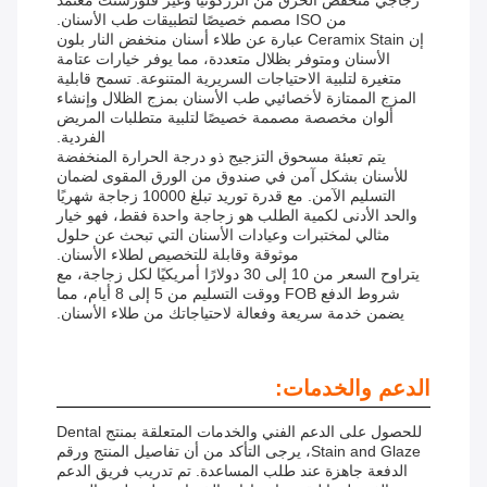
زجاجي منخفض الحرق من الزركونيا وغير فلورسنت معتمد
من ISO مصمم خصيصًا لتطبيقات طب الأسنان.
إن Ceramix Stain عبارة عن طلاء أسنان منخفض النار بلون
الأسنان ومتوفر بظلال متعددة، مما يوفر خيارات عتامة
متغيرة لتلبية الاحتياجات السريرية المتنوعة. تسمح قابلية
المزج الممتازة لأخصائيي طب الأسنان بمزج الظلال وإنشاء
ألوان مخصصة مصممة خصيصًا لتلبية متطلبات المريض
الفردية.
يتم تعبئة مسحوق التزجيج ذو درجة الحرارة المنخفضة
للأسنان بشكل آمن في صندوق من الورق المقوى لضمان
التسليم الآمن. مع قدرة توريد تبلغ 10000 زجاجة شهريًا
والحد الأدنى لكمية الطلب هو زجاجة واحدة فقط، فهو خيار
مثالي لمختبرات وعيادات الأسنان التي تبحث عن حلول
موثوقة وقابلة للتخصيص لطلاء الأسنان.
يتراوح السعر من 10 إلى 30 دولارًا أمريكيًا لكل زجاجة، مع
شروط الدفع FOB ووقت التسليم من 5 إلى 8 أيام، مما
يضمن خدمة سريعة وفعالة لاحتياجاتك من طلاء الأسنان.
الدعم والخدمات:
للحصول على الدعم الفني والخدمات المتعلقة بمنتج Dental
Stain and Glaze، يرجى التأكد من أن تفاصيل المنتج ورقم
الدفعة جاهزة عند طلب المساعدة. تم تدريب فريق الدعم