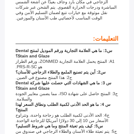
الزجاجي في مكان بارد وجاف بعيدًا عن أشعة الشمس
المباشرة ودرجات الحرارة القصوى. يتم الشحن عبر شركات
نقل موثوقة مع خيارات تتبع لضمان التسليم الآمن وفي
الوقت المناسب لأخصائيي طب الأسنان والموزعين.
التعليمات:
س1: ما هي العلامة التجارية ورقم الموديل لمنتج Dental
Stain and Glaze؟
A1: المنتج يحمل العلامة التجارية ZONMED، ورقم الطراز
هو PRS-R-SC.
س2: أين يتم تصنيع الملمع والطلاء الزجاجي للأسنان؟
ج2: هذا المنتج مصنوع في الصين.
س 3: ما هي الشهادات التي حصلت عليها شركة Dental
Stain and Glaze؟
ج3: المنتج حاصل على شهادة ISO، مما يضمن معايير الجودة
والسلامة.
س 4: ما هو الحد الأدنى لكمية الطلب ونطاق السعر لهذا
المنتج؟
ج4: الحد الأدنى لكمية الطلب هو زجاجة واحدة، وتتراوح
الأسعار من 10 إلى 30 دولارًا أمريكيًا للزجاجة الواحدة.
س5: كيف يتم تعبئة المنتج وما هي شروط التسليم؟
ج5: يتم تعبئة طلاء الأسنان والطلاء الزجاجي في صندوق من