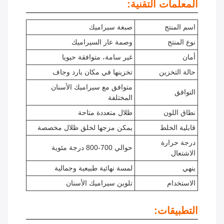
المعلمات التقنية:
اسم المنتج
صبغة سيراميك
نوع المنتج
وصمة عار السيراميك
أمان
غير سامة، متوافقة حيويا
حالة التخزين
تخزينها في مكان بارد وجاف
متوافق مع سيراميك الأسنان
التوافق
المختلفة
نطاق اللون
ظلال متعددة متاحة
قابلية الخلط
يمكن مزجها لخلق ظلال مخصصة
درجة حرارة
حوالي 700-800 درجة مئوية
الاشتعال
ينهي
لمسة نهائية طبيعية وجمالية
الاستخدام
تلوين سيراميك الأسنان
التطبيقات: