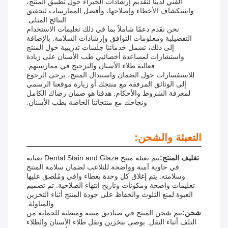
الفني لدينا لتقديم إرشادات الخبراء حول تطبيق المنتج،
واستكشاف الأخطاء وإصلاحها، وأفضل الممارسات لتحقيق
النتائج المثلى.
نحن نقدم دعمًا شاملاً بما في ذلك تعليمات الاستخدام
التفصيلية ومعلومات التوافق وإرشادات السلامة. بالإضافة
إلى ذلك، تشمل خدماتنا جلسات تدريبية حول المنتج
واستشارات لمساعدة أخصائيي طب الأسنان على زيادة
فعالية طلاء الأسنان والتزجيج في ممارستهم.
للاستفسارات حول الضمان واستبدال المنتج، يرجى الرجوع
إلى الوثائق المرفقة مع منتجك أو زيارة موقعنا الرسمي
لمعرفة الشروط والأحكام. هدفنا هو ضمان رضاك ​​الكامل
ونجاحك مع منتجاتنا الخاصة بطب الأسنان.
التعبئة والشحن:
تغليف المنتج:
يتم تعبئة منتج Dental Stain and Glaze بعناية
في حاوية آمنة وواضحة للتلاعب لضمان سلامة المنتج
وسلامته. يتم إغلاق كل وحدة بغطاء واقي ومُلصق عليها
تعليمات واضحة ومكونات وتاريخ انتهاء الصلاحية. تم تصميم
العبوة لمنع التلوث والحفاظ على جودة المنتج أثناء التخزين
والمناولة.
شحن:
يتم شحن المنتج في صناديق متينة ومبطنة للحماية من
التلف أثناء النقل. يوصى بتخزين ونقل طلاء الأسنان والطلاء