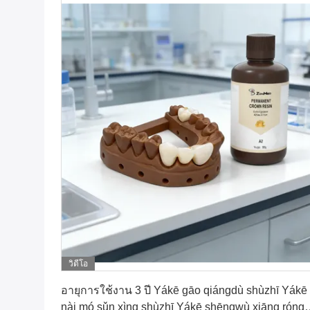
วิดีโอ
หา ราคา ที่ ดี ที่สุด
อายุการใช้งาน 3 ปี Yákē gāo qiángdù shùzhī Yákē
nài mó sǔn xìng shùzhī Yákē shēngwù xiāng róng