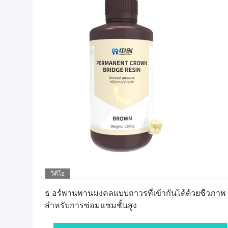
วิดีโอ
หา ราคา ที่ ดี ที่สุด
ธ อร์พานพานมงคลแบบถาวรที่เข้ากันได้ด้วยชีวภาพ
สําหรับการซ่อมแซมชั้นสูง