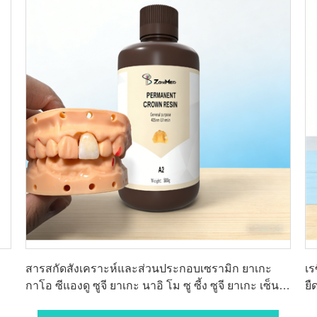
หา ราคา ที่ ดี ที่สุด
สารสกัดสังเคราะห์และส่วนประกอบเซรามิก ยาเกะ
เร
กาโอ ซีแองดู ซูจี ยาเกะ นาอิ โม ซู ซี้ง ซูจี ยาเกะ เซ็น
ยื
กวู ซีแอง รอง ซี้ง ซูจี ยาเกะ กูฮัว ซูจี 34 5000 สารสกัด