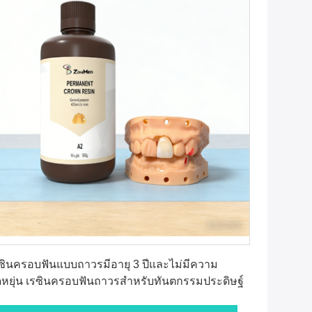
หา ราคา ที่ ดี ที่สุด
ซินครอบฟันแบบถาวรมีอายุ 3 ปีและไม่มีความ
ดหยุ่น เรซินครอบฟันถาวรสำหรับทันตกรรมประดิษฐ์