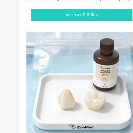
xìng Yákē guāng guùhuà shùzhī 34 5000 ความแข็
แรงของฟัน ธ อร์ฝั่ง D 92
หา ราคา ที่ ดี ที่สุด