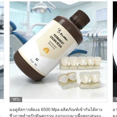
วิดีโอ
ว
หา ราคา ที่ ดี ที่สุด
มอดูลัสการดัดงอ 6500 Mpa ผลิตภัณฑ์เข้ากันได้ทาง
อา
ชีวภาพสำหรับทันตกรรม ออกแบบมาเพื่อตอบสนอง
มง