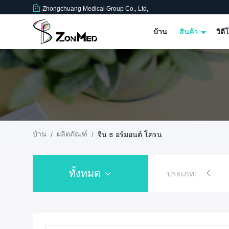
Zhongchuang Medical Group Co., Ltd,
บ้าน
สินค้า
วิดี
บ้าน
ผลิตภัณฑ์
/
/
จีน ธ อร์มอนต์ โครน
ทั้งหมด
ประเภท:
ัติ
อุณหภูมิ C&B เรซิน
ธ อร์ฐานเคลื่อนไหวปากเต็ม
ผงทดล