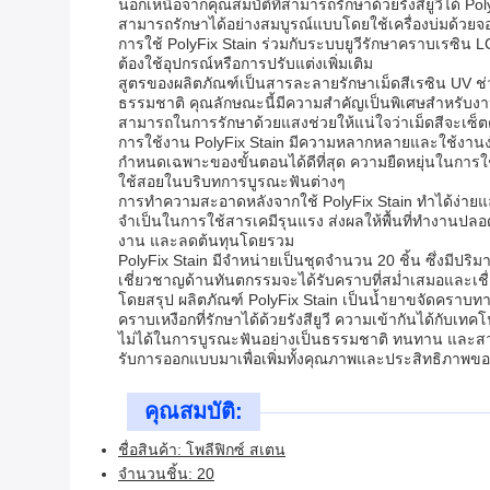
นอกเหนือจากคุณสมบัติที่สามารถรักษาด้วยรังสียูวีได้ Po
สามารถรักษาได้อย่างสมบูรณ์แบบโดยใช้เครื่องบ่มด้วยจ
การใช้ PolyFix Stain ร่วมกับระบบยูวีรักษาคราบเรซิน L
ต้องใช้อุปกรณ์หรือการปรับแต่งเพิ่มเติม
สูตรของผลิตภัณฑ์เป็นสารละลายรักษาเม็ดสีเรซิน UV ช่วยเ
ธรรมชาติ คุณลักษณะนี้มีความสำคัญเป็นพิเศษสำหรับงา
สามารถในการรักษาด้วยแสงช่วยให้แน่ใจว่าเม็ดสีจะเซ็ตตั
การใช้งาน PolyFix Stain มีความหลากหลายและใช้งานง่าย
กำหนดเฉพาะของขั้นตอนได้ดีที่สุด ความยืดหยุ่นในการใช้
ใช้สอยในบริบทการบูรณะฟันต่างๆ
การทำความสะอาดหลังจากใช้ PolyFix Stain ทำได้ง่ายแ
จำเป็นในการใช้สารเคมีรุนแรง ส่งผลให้พื้นที่ทำงานปลอ
งาน และลดต้นทุนโดยรวม
PolyFix Stain มีจำหน่ายเป็นชุดจำนวน 20 ชิ้น ซึ่งมีปริม
เชี่ยวชาญด้านทันตกรรมจะได้รับคราบที่สม่ำเสมอและเชื่
โดยสรุป ผลิตภัณฑ์ PolyFix Stain เป็นน้ำยาขจัดคราบ
คราบเหงือกที่รักษาได้ด้วยรังสียูวี ความเข้ากันได้กับเ
ไม่ได้ในการบูรณะฟันอย่างเป็นธรรมชาติ ทนทาน และสวยง
รับการออกแบบมาเพื่อเพิ่มทั้งคุณภาพและประสิทธิภาพข
คุณสมบัติ:
ชื่อสินค้า: โพลีฟิกซ์ สเตน
จำนวนชิ้น: 20