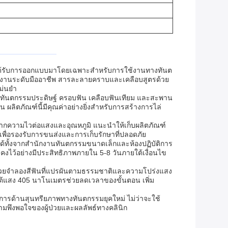
สูง ได้รับการออกแบบมาโดยเฉพาะสำหรับการใช้งานทางทันต
ช้งานระดับมืออาชีพ สารละลายคราบและเคลือบสูตรด้วย
แม่นยำ
งามของทันตกรรมประดิษฐ์ ครอบฟัน เคลือบฟันเทียม และสะพาน
น ผลิตภัณฑ์นี้มีคุณค่าอย่างยิ่งสำหรับการสร้างการไล่
งจากความไวต่อแสงและอุณหภูมิ แนะนำให้เก็บผลิตภัณฑ์
เพื่อรองรับการขนส่งและการเก็บรักษาที่ปลอดภัย
ถึงได้ทั้งจากสำนักงานทันตกรรมขนาดเล็กและห้องปฏิบัติการ
งไว้อย่างมีประสิทธิภาพภายใน 5-8 วันภายใต้เงื่อนไข
ึ่งช่วยจำลองสีฟันที่แปรผันตามธรรมชาติและความโปร่งแสง
ใต้แสง 405 นาโนเมตรช่วยลดเวลาของขั้นตอน เพิ่ม
องการด้านสุนทรียภาพทางทันตกรรมยุคใหม่ ไม่ว่าจะใช้
วามพึงพอใจของผู้ป่วยและผลลัพธ์ทางคลินิก