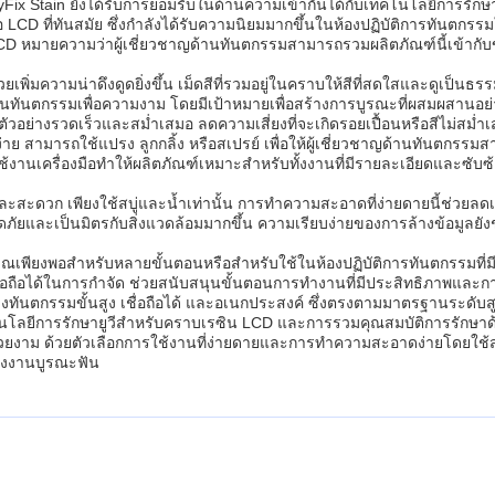
lyFix Stain ยังได้รับการยอมรับในด้านความเข้ากันได้กับเทคโนโลยีการรักษ
อ LCD ที่ทันสมัย ​​ซึ่งกำลังได้รับความนิยมมากขึ้นในห้องปฏิบัติการทั
CD หมายความว่าผู้เชี่ยวชาญด้านทันตกรรมสามารถรวมผลิตภัณฑ์นี้เข้ากับขั้
พิ่มความน่าดึงดูดยิ่งขึ้น เม็ดสีที่รวมอยู่ในคราบให้สีที่สดใสและดูเป็นธ
นทันตกรรมเพื่อความงาม โดยมีเป้าหมายเพื่อสร้างการบูรณะที่ผสมผสานอย
วอย่างรวดเร็วและสม่ำเสมอ ลดความเสี่ยงที่จะเกิดรอยเปื้อนหรือสีไม่สม่ำ
 สามารถใช้แปรง ลูกกลิ้ง หรือสเปรย์ เพื่อให้ผู้เชี่ยวชาญด้านทันตกรรม
งานเครื่องมือทำให้ผลิตภัณฑ์เหมาะสำหรับทั้งงานที่มีรายละเอียดและซับซ้
ละสะดวก เพียงใช้สบู่และน้ำเท่านั้น การทำความสะอาดที่ง่ายดายนี้ช่ว
ดภัยและเป็นมิตรกับสิ่งแวดล้อมมากขึ้น ความเรียบง่ายของการล้างข้อมูลยัง
าณเพียงพอสำหรับหลายขั้นตอนหรือสำหรับใช้ในห้องปฏิบัติการทันตกรรมที่มีผู้ค
อถือได้ในการกำจัด ช่วยสนับสนุนขั้นตอนการทำงานที่มีประสิทธิภาพและการ
ทางทันตกรรมขั้นสูง เชื่อถือได้ และอเนกประสงค์ ซึ่งตรงตามมาตรฐานระด
ทคโนโลยีการรักษายูวีสำหรับคราบเรซิน LCD และการรวมคุณสมบัติการรักษาด้วย
าม ด้วยตัวเลือกการใช้งานที่ง่ายดายและการทำความสะอาดง่ายโดยใช้สบู่
องงานบูรณะฟัน