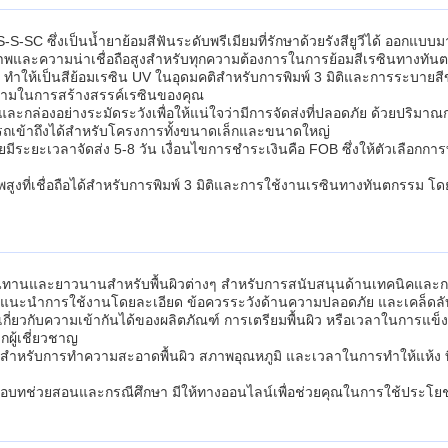
C ซึ่งเป็นน้ำยาย้อมสีฟันระดับพรีเมียมที่รักษาด้วยรังสียูวีได้ ออกแบบม
ภาพและความน่าเชื่อถือสูงสำหรับทุกความต้องการในการย้อมสีเรซินทางทั
ร ทำให้เป็นสีย้อมเรซิน UV ในอุดมคติสำหรับการพิมพ์ 3 มิติและการระบายสีข
งามในการสร้างสรรค์เรซินของคุณ
ล่องอย่างระมัดระวังเพื่อให้แน่ใจว่ามีการจัดส่งที่ปลอดภัย ด้วยปริมาณการ
สามารถเข้าถึงได้สำหรับโครงการทั้งขนาดเล็กและขนาดใหญ่
ะยะเวลาจัดส่ง 5-8 วัน เงื่อนไขการชำระเงินคือ FOB ซึ่งให้ตัวเลือกการท
ิภาพสูงที่เชื่อถือได้สำหรับการพิมพ์ 3 มิติและการใช้งานเรซินทางทันตกรร
่ทนทานและยาวนานสำหรับพื้นผิวต่างๆ สำหรับการสนับสนุนด้านเทคนิคและการ
คำแนะนำการใช้งานโดยละเอียด ข้อควรระวังด้านความปลอดภัย และเคล็ดล
ยวกับความเข้ากันได้ของผลิตภัณฑ์ การเตรียมพื้นผิว หรือเวลาในการแข็ง
ผู้เชี่ยวชาญ
เสมอสำหรับการทำความสะอาดพื้นผิว สภาพอุณหภูมิ และเวลาในการทำให้แห้ง ที
ดีโอบทช่วยสอนและกรณีศึกษา มีให้ทางออนไลน์เพื่อช่วยคุณในการใช้ประโยช