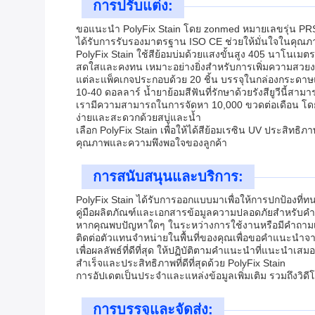
การปรับแต่ง:
ขอแนะนำ PolyFix Stain โดย zonmed หมายเลขรุ่น PRS-S-S
ได้รับการรับรองมาตรฐาน ISO CE ช่วยให้มั่นใจในคุณ
PolyFix Stain ใช้สีย้อมบ่มด้วยแสงขั้นสูง 405 นาโนเมต
สดใสและคงทน เหมาะอย่างยิ่งสำหรับการเพิ่มความสวย
แต่ละแพ็คเกจประกอบด้วย 20 ชิ้น บรรจุในกล่องกระดาษและก
10-40 ดอลลาร์ น้ำยาย้อมสีฟันที่รักษาด้วยรังสียูวีนี้
เรามีความสามารถในการจัดหา 10,000 ขวดต่อเดือน โดยมีร
ง่ายและสะดวกด้วยสบู่และน้ำ
เลือก PolyFix Stain เพื่อให้ได้สีย้อมเรซิน UV ประสิทธ
คุณภาพและความพึงพอใจของลูกค้า
การสนับสนุนและบริการ:
PolyFix Stain ได้รับการออกแบบมาเพื่อให้การปกป้องที
คู่มือผลิตภัณฑ์และเอกสารข้อมูลความปลอดภัยสำหรับ
หากคุณพบปัญหาใดๆ ในระหว่างการใช้งานหรือมีคำถามเกี่
ติดต่อตัวแทนจำหน่ายในพื้นที่ของคุณเพื่อขอคำแนะนำจาก
เพื่อผลลัพธ์ที่ดีที่สุด ให้ปฏิบัติตามคำแนะนำที่แนะนำ
สำเร็จและประสิทธิภาพที่ดีที่สุดด้วย PolyFix Stain
การอัปเดตเป็นประจำและแหล่งข้อมูลเพิ่มเติม รวมถึงวิ
การบรรจุและจัดส่ง: