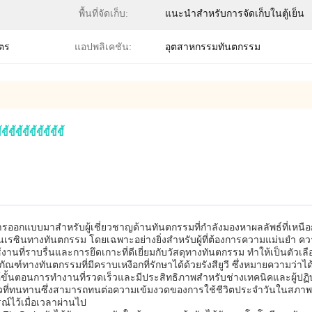
พื้นที่จัดเก็บ:
แนะนำสำหรับการจัดเก็บในตู้เย็น
มตร
แอปพลิเคชัน:
อุตสาหกรรมทันตกรรม
้ขี้ขี้ขี้ขี้ขี้ขี้ขี้ขี้
ับการออกแบบมาสำหรับผู้เชี่ยวชาญด้านทันตกรรมที่กำลังมองหาผลลัพธ์ที่
นเรซินทางทันตกรรม โดยเฉพาะอย่างยิ่งสำหรับผู้ที่ต้องการความแม่นยำ คว
้งานที่ราบรื่นและการยึดเกาะที่ดีเยี่ยมกับวัสดุทางทันตกรรม ทำให้เป็นตัวเล
ภัณฑ์ทางทันตกรรมที่มีคราบเหงือกที่รักษาได้ด้วยรังสียูวี ซึ่งหมายความว่
้นตอนการทำงานที่รวดเร็วและมีประสิทธิภาพสำหรับช่างเทคนิคและผู้ปฏิบัต
นผิวที่ทนทานซึ่งสามารถทนต่อความเข้มงวดของการใช้ชีวิตประจำวันในสภาพ
์ไว้เมื่อเวลาผ่านไป