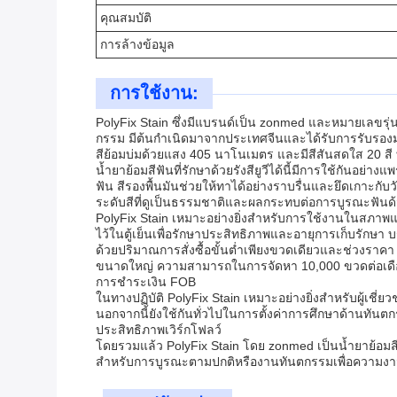
คุณสมบัติ
การล้างข้อมูล
การใช้งาน:
PolyFix Stain ซึ่งมีแบรนด์เป็น zonmed และหมายเลขรุ
กรรม มีต้นกำเนิดมาจากประเทศจีนและได้รับการรับรอง
สีย้อมบ่มด้วยแสง 405 นาโนเมตร และมีสีสันสดใส 20 สี ท
น้ำยาย้อมสีฟันที่รักษาด้วยรังสียูวีได้นี้มีการใช้กันอ
ฟัน สีรองพื้นมันช่วยให้ทาได้อย่างราบรื่นและยึดเกาะกับว
ระดับสีที่ดูเป็นธรรมชาติและผลกระทบต่อการบูรณะฟันด
PolyFix Stain เหมาะอย่างยิ่งสำหรับการใช้งานในสภาพแ
ไว้ในตู้เย็นเพื่อรักษาประสิทธิภาพและอายุการเก็บรักษ
ด้วยปริมาณการสั่งซื้อขั้นต่ำเพียงขวดเดียวและช่วงราคา 
ขนาดใหญ่ ความสามารถในการจัดหา 10,000 ขวดต่อเดือนช่
การชำระเงิน FOB
ในทางปฏิบัติ PolyFix Stain เหมาะอย่างยิ่งสำหรับผู้เช
นอกจากนี้ยังใช้กันทั่วไปในการตั้งค่าการศึกษาด้านทั
ประสิทธิภาพเวิร์กโฟลว์
โดยรวมแล้ว PolyFix Stain โดย zonmed เป็นน้ำยาย้อมสีฟ
สำหรับการบูรณะตามปกติหรืองานทันตกรรมเพื่อความงามขั้