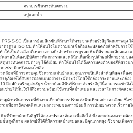
คราบเรซินทางทันตกรรม
สบู่และน้ำ
่น PRS-S-SC เป็นสารย้อมสีเรซินที่รักษาให้หายขาดด้วยรังสียูวีคุณภาพ
มาตรฐาน ISO CE ทำให้มั่นใจในความน่าเชื่อถือและปลอดภัยสำหรับการใ
ำให้เป็นตัวเลือกที่เหมาะอย่างยิ่งสำหรับการบูรณะฟันที่มีรายละเอียดและ
ย่างแพร่หลายในห้องปฏิบัติการทันตกรรมและคลินิกเพื่อเพิ่มรูปลักษณ์ที่สวย
ัสดุทางทันตกรรมต่างๆ ได้ดีเยี่ยม ทำให้มั่นใจได้ถึงความคงตัวของสีที่ยาวนา
้วยเซรามิกหรือคอมโพสิต
วดล้อมที่มีการควบคุมซึ่งความแม่นยำและคุณภาพเป็นสิ่งสำคัญที่สุด เนื่อ
า บรรจุภัณฑ์ได้รับการออกแบบอย่างระมัดระวังโดยใช้กล่องกระดาษและกล่อง 
10 ถึง 40 เหรียญสหรัฐฯ น้ำยาย้อมสีฟันที่รักษาด้วยรังสียูวีนี้สามารถเข้า
วยให้มั่นใจได้ถึงความพร้อมใช้งานที่สม่ำเสมอ และเวลาในการจัดส่งจะค
ี่ยวชาญด้านทันตกรรมที่ทำงานเกี่ยวกับการปรับแต่งฟันเทียมอย่างละเอียด ซ
นตกรรมเพื่อสาธิตเทคนิคและผลกระทบของการย้อมสี การบ่มอย่างรวดเร็วภาย
ันที่รักษาด้วยรังสียูวีได้อเนกประสงค์และเชื่อถือได้ ซึ่งตอบสนองความต้
นสูงก็ตาม ผลลัพธ์ที่ได้ก็มีความสม่ำเสมอและมีคุณภาพสูง ซึ่งช่วยเพิ่มค