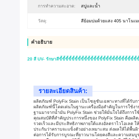
การทำความสะอาด:
สบู่และน้ำ
วัสดุ:
สีย้อมบ่มด้วยแสง 405 นาโนเ
คําอธิบาย
20 สี UV- รักษาสีขี้ขี้ขี้ขี้ขี้ขี้ขี้ขี้ขี้ขี้ขี้ขี้ขี้ขี้ขี้ขี้ขี้ขี้ขี้ขี้ขี้ขี้ขี้ขี้ขี้ขี้ขี
รายละเอียดสินค้า:
ผลิตภัณฑ์ PolyFix Stain เป็นโซลูชันเฉพาะทางที่ได้ร
ผลิตภัณฑ์นี้โดดเด่นในฐานะเครื่องมือสำคัญในการใช้งา
ฐานมาจากน้ำมัน PolyFix Stain ช่วยให้มั่นใจได้ถึงการใช
คุณสมบัติที่สำคัญประการหนึ่งของ PolyFix Stain คือผลิต
รวดเร็วและมีประสิทธิภาพภายใต้แสงอัลตราไวโอเลต ให้ขั
ประกันว่าคราบจะแข็งตัวอย่างเหมาะสม ส่งผลให้ได้พื้
ต่อการได้รับการบูรณะที่ยาวนานโดยคงสีและความสมบูรณ