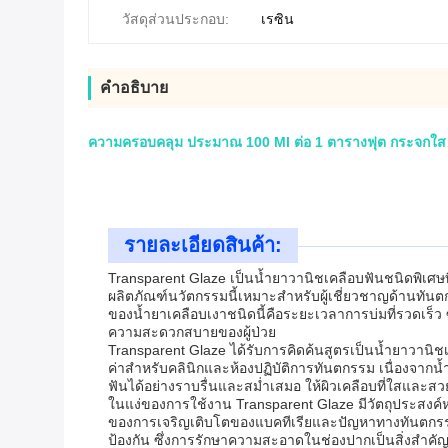
วัสดุส่วนประกอบ:
เรซิน
คําอธิบาย
ความครอบคลุม ประมาณ 100 Ml ต่อ 1 ตารางฟุต กระจกใส ก
รายละเอียดสินค้า:
Transparent Glaze เป็นน้ำยาวานิชเคลือบฟันชนิดพิเศษท
ผลิตภัณฑ์นวัตกรรมนี้เหมาะสำหรับผู้เชี่ยวชาญด้านทันตก
ของน้ำยาเคลือบเงาชนิดนี้คือระยะเวลาการบ่มที่รวดเร็ว 
ความสะดวกสบายของผู้ป่วย
Transparent Glaze ได้รับการคิดค้นสูตรเป็นน้ำยาวานิชเค
ค่าสำหรับคลินิกและห้องปฏิบัติการทันตกรรม เนื่องจาก
ฟันได้อย่างราบรื่นและสม่ำเสมอ ให้ผิวเคลือบที่ใสแล
ในแง่ของการใช้งาน Transparent Glaze มีวัตถุประสงค์หล
ของการเจริญเติบโตของแบคทีเรียและปัญหาทางทันตกรรมที่
ป้องกัน ซึ่งการรักษาความสะอาดในช่องปากเป็นสิ่งสำคั