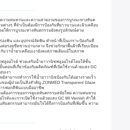
ื่อเพิ่มความทนทานและความสวยงามของการบูรณะทางทันต
างๆ ที่จำเป็นต้องมีการป้องกันที่ยาวนานและผิวเคลือบ
ึ่งช่วยให้การบูรณะทางทันตกรรมยังคงรูปลักษณ์ตาม
งฟัน และอุปกรณ์จัดฟัน ทำหน้าที่เป็นเกราะป้องกันที่
รอยขีดข่วนปานกลาง จึงช่วยรักษาพื้นผิวที่เรียบเนียน
กันว่าน้ำยาเคลือบเงายังคงสภาพเดิมแม้ในสภาพ
ูออไรด์ ช่วยเสริมน้ำยาวานิชฟลูออไรด์โดยให้ชั้น
้นตอนที่เกี่ยวข้องกับผลิตภัณฑ์ที่เปิดใช้งานด้วยแสง GC
ือบเงา
ทย์สามารถทำการใช้น้ำยาวานิชป้องกันได้อย่างรวดเร็ว
นของผู้ป่วยเป็นสิ่งสำคัญ ZONMED Transparent Glaze
การฟอกสีฟันแบบมืออาชีพ
งความต้องการของการดูแลทันตกรรมสมัยใหม่ ความทนทาน
ไรด์และการเปิดใช้งานด้วยแสง GC MI Varnish ทำให้
ทันตกรรมสามารถมั่นใจได้ถึงการป้องกันที่เพิ่มขึ้น ความ