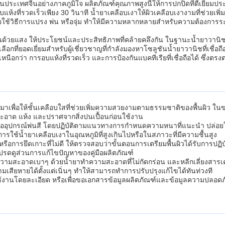
เทศจีนอย่างภาคภูมิใจ ผลิตภัณฑ์คุณภาพสูงนี้ให้การปกปิดที่ดีเยี่ยมประ
ห้งที่รวดเร็วเพียง 30 วินาที น้ำยาเคลือบเงาให้ผิวเคลือบเงางามที่ช่วยเ
วิธีการแปรง พ่น หรือจุ่ม ทำให้มีความหลากหลายสำหรับความต้องการระดับ
งานด้วยแสง ให้ประโยชน์และประสิทธิภาพที่คล้ายคลึงกัน ในฐานะน้ำยาวานิช
กที่ยอดเยี่ยมสำหรับผู้เชี่ยวชาญที่กำลังมองหาโซลูชันน้ำยาวานิชที่เชื่อ
เหนือกว่า การอบแห้งที่รวดเร็ว และการป้องกันแบคทีเรียที่เชื่อถือได้ ซ
มาเพื่อให้ชั้นเคลือบใสที่ช่วยเพิ่มความสวยงามตามธรรมชาติของพื้นผิว 
ผิวสะอาด แห้ง และปราศจากสิ่งปนเปื้อนก่อนใช้งาน
หรืออุปกรณ์พ่นสี โดยปฏิบัติตามแนวทางการกำหนดความหนาที่แนะนำ ปล่อยให
ารใช้น้ำยาเคลือบเงาในอุณหภูมิที่สูงเกินไปหรือในสภาวะที่มีความชื้นสูง
ารยึดเกาะที่ไม่ดี ให้ตรวจสอบว่าขั้นตอนการเตรียมพื้นผิวได้รับการปฏิบั
ปรดดูส่วนการแก้ไขปัญหาของคู่มือผลิตภัณฑ์
ความสะอาดเบาๆ ด้วยน้ำยาทำความสะอาดที่ไม่กัดกร่อน และหลีกเลี่ยงสารเค
ียหายได้ตั้งแต่เนิ่นๆ ทำให้สามารถทำการปรับปรุงแก้ไขได้ทันท่วงที
งานโดยละเอียด หรือเพื่อขอเอกสารข้อมูลผลิตภัณฑ์และข้อมูลความปลอดภั