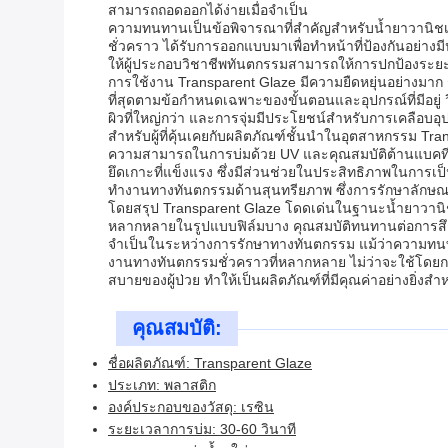
สามารถถอดออกได้ง่ายเมื่อจำเป็น
ความทนทานเป็นข้อพิจารณาที่สำคัญสำหรับน้ำยาวานิชเค
ชั่วคราว ได้รับการออกแบบมาเพื่อทำหน้าที่ป้องกันอย่า
ให้ผู้ประกอบวิชาชีพทันตกรรมสามารถให้การปกป้องระยะส
การใช้งาน Transparent Glaze มีความยืดหยุ่นอย่างมาก ร
ที่สุดตามข้อกำหนดเฉพาะของขั้นตอนและอุปกรณ์ที่มีอยู
ผิวที่ใหญ่กว่า และการจุ่มมีประโยชน์สำหรับการเคลือ
สำหรับผู้ที่คุ้นเคยกับผลิตภัณฑ์ชั้นนำในอุตสาหกรรม Tra
ความสามารถในการบ่มด้วย UV และคุณสมบัติต้านแบคทีเรีย
ยึดเกาะที่แข็งแรง ซึ่งมีส่วนช่วยในประสิทธิภาพในการเป
ทำงานทางทันตกรรมด้านสุนทรียภาพ ซึ่งการรักษาลักษณะ
โดยสรุป Transparent Glaze โดดเด่นในฐานะน้ำยาวานิชเคลื
หลากหลายในรูปแบบฟิล์มบาง คุณสมบัติทนทานต่อการสึกหร
จำเป็นในระหว่างการรักษาทางทันตกรรม แม้ว่าความทนทา
งานทางทันตกรรมชั่วคราวที่หลากหลาย ไม่ว่าจะใช้โดยการแ
สบายของผู้ป่วย ทำให้เป็นผลิตภัณฑ์ที่มีคุณค่าอย่างยิ่ง
คุณสมบัติ:
ชื่อผลิตภัณฑ์: Transparent Glaze
ประเภท: พลาสติก
องค์ประกอบของวัสดุ: เรซิน
ระยะเวลาการบ่ม: 30-60 วินาที