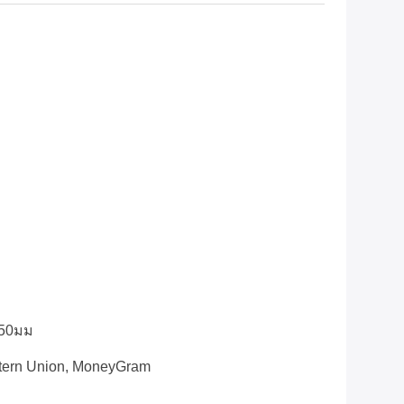
*50มม
stern Union, MoneyGram