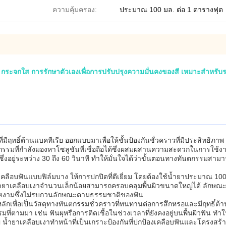
ความคุ้มครอง:
ประมาณ 100 มล. ต่อ 1 ตารางฟุต
ระจกใส การรักษาตัวเองเพื่อการปรับปรุงความมั่นคงของสี เหมาะสําหรั
ี่มีฤทธิ์ต้านแบคทีเรีย ออกแบบมาเพื่อให้ชั้นป้องกันชั่วคราวที่มีประสิท
รรมที่กำลังมองหาโซลูชันที่เชื่อถือได้ซึ่งผสมผสานความสะดวกในการใช้งานเ
ซึ่งอยู่ระหว่าง 30 ถึง 60 วินาที ทำให้มั่นใจได้ว่าขั้นตอนทางทันตกรรมส
ลือบฟันแบบฟิล์มบาง ให้การปกปิดที่ดีเยี่ยม โดยต้องใช้น้ำยาประมาณ 100 มล.
น้ำยาเคลือบเงาจำนวนเล็กน้อยสามารถครอบคลุมพื้นผิวขนาดใหญ่ได้ ลักษณะขอ
ะสวยงามซึ่งไม่รบกวนลักษณะตามธรรมชาติของฟัน
ักเพื่อเป็นวัสดุทางทันตกรรมชั่วคราวที่ทนทานต่อการสึกหรอและมีฤทธิ์ต้า
ตามมา เช่น ฟันผุหรือการติดเชื้อในช่วงเวลาที่ยังคงอยู่บนพื้นผิวฟัน ท
ญ น้ำยาเคลือบเงาทำหน้าที่เป็นเกราะป้องกันที่ปกป้องเคลือบฟันและโครงส