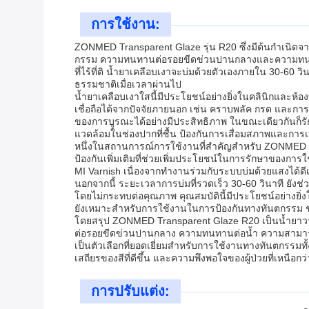
การใช้งาน:
ZONMED Transparent Glaze รุ่น R20 ซึ่งมีต้นกำเนิ
กรรม ความทนทานต่อรอยขีดข่วนปานกลางและความทนทานต่อน
ที่ไร้ที่ติ น้ำยาเคลือบเงาจะบ่มด้วยตัวเองภายใน 30-60 
ธรรมชาติเมื่อเวลาผ่านไป
น้ำยาเคลือบเงาใสนี้มีประโยชน์อย่างยิ่งในคลินิกและห้
เชื่อถือได้จากปัจจัยภายนอก เช่น คราบพลัค กรด และกา
ของการบูรณะได้อย่างมีประสิทธิภาพ ในขณะเดียวกันก็ร
แวดล้อมในช่องปากที่ชื้น ป้องกันการเสื่อมสภาพและการเป
หนึ่งในสถานการณ์การใช้งานที่สำคัญสำหรับ ZONMED Tr
ป้องกันเพิ่มเติมที่ช่วยเพิ่มประโยชน์ในการรักษาของการใ
MI Varnish เนื่องจากทำงานร่วมกับระบบบ่มด้วยแสงได้
นอกจากนี้ ระยะเวลาการบ่มที่รวดเร็ว 30-60 วินาที ยั
โดยไม่กระทบต่อคุณภาพ คุณสมบัตินี้มีประโยชน์อย่างยิ
ยังเหมาะสำหรับการใช้งานในการป้องกันทางทันตกรรม 
โดยสรุป ZONMED Transparent Glaze R20 เป็นน้ำยาวา
ต่อรอยขีดข่วนปานกลาง ความทนทานต่อน้ำ ความสามารถใ
เป็นตัวเลือกที่ยอดเยี่ยมสำหรับการใช้งานทางทันตกรรมทั
เสถียรของสีที่ดีขึ้น และความพึงพอใจของผู้ป่วยที่เหนือกว่
การปรับแต่ง: