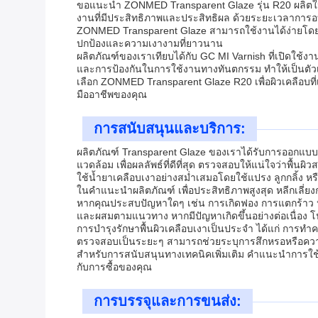
ขอแนะนำ ZONMED Transparent Glaze รุ่น R20 ผลิตในประ
งานที่มีประสิทธิภาพและประสิทธิผล ด้วยระยะเวลาการอบแ
ZONMED Transparent Glaze สามารถใช้งานได้ง่ายโดยใช้
ปกป้องและความเงางามที่ยาวนาน
ผลิตภัณฑ์ของเราเทียบได้กับ GC MI Varnish ที่เปิดใช้
และการป้องกันในการใช้งานทางทันตกรรม ทำให้เป็นตัวเลือ
เลือก ZONMED Transparent Glaze R20 เพื่อผิวเคลือบที่
มืออาชีพของคุณ
การสนับสนุนและบริการ:
ผลิตภัณฑ์ Transparent Glaze ของเราได้รับการออกแบบ
แวดล้อม เพื่อผลลัพธ์ที่ดีที่สุด ตรวจสอบให้แน่ใจว่าพื้น
ใช้น้ำยาเคลือบเงาอย่างสม่ำเสมอโดยใช้แปรง ลูกกลิ้ง 
ในคำแนะนำผลิตภัณฑ์ เพื่อประสิทธิภาพสูงสุด หลีกเลี่ยงก
หากคุณประสบปัญหาใดๆ เช่น การเกิดฟอง การแตกร้าว หรือก
และผสมตามแนวทาง หากมีปัญหาเกิดขึ้นอย่างต่อเนื่อง โ
การบำรุงรักษาพื้นผิวเคลือบเงาเป็นประจำ ได้แก่ การทำ
ตรวจสอบเป็นระยะๆ สามารถช่วยระบุการสึกหรอหรือความเส
สำหรับการสนับสนุนทางเทคนิคเพิ่มเติม คำแนะนำการใช้
กับการซื้อของคุณ
การบรรจุและการขนส่ง: