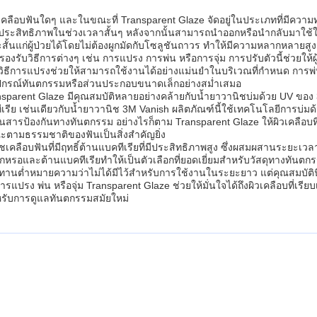
ลือบฟันใดๆ และในขณะที่ Transparent Glaze จัดอยู่ในประเภทที่มีควา
งมีประสิทธิภาพในช่วงเวลาสั้นๆ หลังจากนั้นสามารถนำออกหรือนำกลับมาใช้ใ
ั้นแก่ผู้ป่วยได้โดยไม่ต้องผูกมัดกับโซลูชันถาวร ทำให้มีความหลากหลายส
องรับวิธีการต่างๆ เช่น การแปรง การพ่น หรือการจุ่ม การปรับตัวนี้ช่วยใ
่ วิธีการแปรงช่วยให้สามารถใช้งานได้อย่างแม่นยำในบริเวณที่กำหนด การพ
บอุปกรณ์ทันตกรรมหรือส่วนประกอบขนาดเล็กอย่างสม่ำเสมอ
nsparent Glaze มีคุณสมบัติหลายอย่างคล้ายกับน้ำยาวานิชบ่มด้วย UV ของ 3M
 เช่นเดียวกับน้ำยาวานิช 3M Vanish ผลิตภัณฑ์นี้ใช้เทคโนโลยีการบ่มด้วย
็นสารป้องกันทางทันตกรรม อย่างไรก็ตาม Transparent Glaze ให้ผิวเคลือบที่
ตามธรรมชาติของฟันเป็นสิ่งสำคัญยิ่ง
อบฟันที่มีฤทธิ์ต้านแบคทีเรียที่มีประสิทธิภาพสูง ซึ่งผสมผสานระยะเวลาการ
อและต้านแบคทีเรียทำให้เป็นตัวเลือกที่ยอดเยี่ยมสำหรับวัสดุทางทันตกร
นต่ำหมายความว่าไม่ได้มีไว้สำหรับการใช้งานในระยะยาว แต่คุณสมบัติน
ปรง พ่น หรือจุ่ม Transparent Glaze ช่วยให้มั่นใจได้ถึงผิวเคลือบที่เร
สำหรับการดูแลทันตกรรมสมัยใหม่