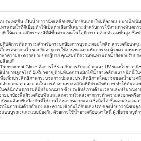
ดจากประเทศจีน เป็นน้ำยาวานิชเคลือบฟันป้องกันแบบใหม่ที่ออกแบบมาเพ
้ำที่ดีเยี่ยมทำให้เป็นตัวเลือกที่เหมาะสำหรับการใช้งานทางทันตกรรมต่
วินาที ให้ความเสถียรของสีที่ดีขึ้นผ่านเทคโนโลยีการบ่มด้วยตัวเองขั้นสูง ซ
องปฏิบัติการทันตกรรมสำหรับการปกป้องการบูรณะคอมโพสิต สารเคลือบหลุมร่อ
รสึกหรอทางกลไก ช่วยยืดอายุการใช้งานของงานทันตกรรม ด้วยความทนทานต่อ
ักษาความสะดวกสบายของผู้ป่วย คุณสมบัติความทนทานต่อน้ำยังช่วยรับประ
ลี่ยนสี
ansparent Glaze คือการใช้ร่วมกับการรักษาด้วยแสง UV ของน้ำยาวานิชฟล
ช้น้ำยาฟลูออไรด์ ผู้เชี่ยวชาญด้านทันตกรรมมักใช้น้ำยาเคลือบเงาชนิดนี้ในขั
ดีเพื่อเพิ่มประสิทธิภาพกระบวนการบ่มและประสิทธิภาพโดยรวมของน้ำยาเคล
งช่วยอำนวยความสะดวกในการทำงานทางคลินิกที่มีประสิทธิภาพ ทำให้ทันตแพ
่งในคลินิกทันตกรรมที่มีปริมาณมาก ซึ่งประสิทธิภาพด้านเวลาและปริมาณงา
ช่วยปกป้องพื้นผิวเคลือบฟันและลดความไวหลังจากการทำความสะอาดหรือ
นิชเคลือบฟันป้องกันที่ใช้งานได้หลากหลายและเชื่อถือได้ ซึ่งตอบสนอ
นการบ่มด้วยตัวเอง และความเข้ากันได้กับแสง UV ของน้ำยาวานิชฟลูออ
้งแบบบูรณะและแบบป้องกัน ด้วยการใช้น้ำยาเคลือบเงาใสนี้ ผู้เชี่ยวชาญด้าน
า