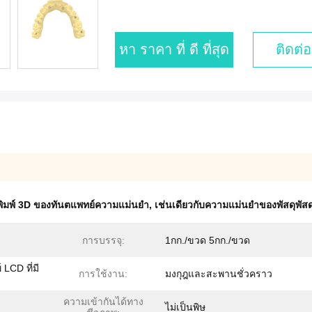
หา ราคา ที่ ดี ที่สุด
ติดต่อ
พิมพ์ 3D ของทันตแพทย์ความแม่นยํา
,
เช่นเดียวกับความแม่นยําของพัสดุพั
การบรรจุ:
1กก./ขวด 5กก./ขวด
 LCD ที่มี
การใช้งาน:
มงกุฎและสะพานชั่วคราว
ความเข้ากันได้ทาง
ไม่เป็นพิษ