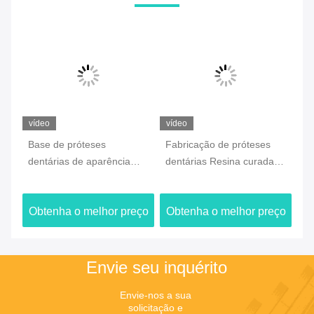
vídeo
vídeo
ví
de
Base de próteses
Fabricação de próteses
Re
vel
dentárias de aparência
dentárias Resina curada
Du
natural Resina
leve Resina biocompativel
Re
biocompativel Conforto
leve
ço
Obtenha o melhor preço
Obtenha o melhor preço
O
óptimo do paciente
Envie seu inquérito
Envie-nos a sua 
solicitação e 