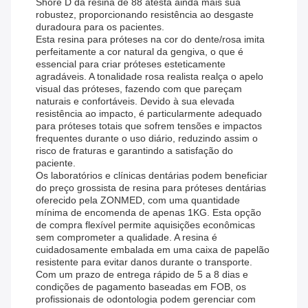
Shore D da resina de 88 atesta ainda mais sua
robustez, proporcionando resistência ao desgaste
duradoura para os pacientes.
Esta resina para próteses na cor do dente/rosa imita
perfeitamente a cor natural da gengiva, o que é
essencial para criar próteses esteticamente
agradáveis. A tonalidade rosa realista realça o apelo
visual das próteses, fazendo com que pareçam
naturais e confortáveis. Devido à sua elevada
resistência ao impacto, é particularmente adequado
para próteses totais que sofrem tensões e impactos
frequentes durante o uso diário, reduzindo assim o
risco de fraturas e garantindo a satisfação do
paciente.
Os laboratórios e clínicas dentárias podem beneficiar
do preço grossista de resina para próteses dentárias
oferecido pela ZONMED, com uma quantidade
mínima de encomenda de apenas 1KG. Esta opção
de compra flexível permite aquisições econômicas
sem comprometer a qualidade. A resina é
cuidadosamente embalada em uma caixa de papelão
resistente para evitar danos durante o transporte.
Com um prazo de entrega rápido de 5 a 8 dias e
condições de pagamento baseadas em FOB, os
profissionais de odontologia podem gerenciar com