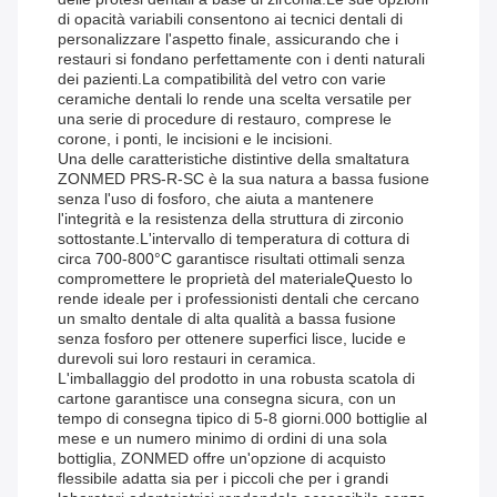
di opacità variabili consentono ai tecnici dentali di
personalizzare l'aspetto finale, assicurando che i
restauri si fondano perfettamente con i denti naturali
dei pazienti.La compatibilità del vetro con varie
ceramiche dentali lo rende una scelta versatile per
una serie di procedure di restauro, comprese le
corone, i ponti, le incisioni e le incisioni.
Una delle caratteristiche distintive della smaltatura
ZONMED PRS-R-SC è la sua natura a bassa fusione
senza l'uso di fosforo, che aiuta a mantenere
l'integrità e la resistenza della struttura di zirconio
sottostante.L'intervallo di temperatura di cottura di
circa 700-800°C garantisce risultati ottimali senza
compromettere le proprietà del materialeQuesto lo
rende ideale per i professionisti dentali che cercano
un smalto dentale di alta qualità a bassa fusione
senza fosforo per ottenere superfici lisce, lucide e
durevoli sui loro restauri in ceramica.
L'imballaggio del prodotto in una robusta scatola di
cartone garantisce una consegna sicura, con un
tempo di consegna tipico di 5-8 giorni.000 bottiglie al
mese e un numero minimo di ordini di una sola
bottiglia, ZONMED offre un'opzione di acquisto
flessibile adatta sia per i piccoli che per i grandi