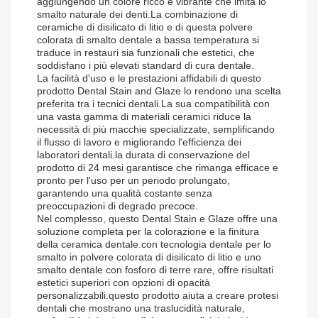
aggiungendo un colore ricco e vibrante che imita lo
smalto naturale dei denti.La combinazione di
ceramiche di disilicato di litio e di questa polvere
colorata di smalto dentale a bassa temperatura si
traduce in restauri sia funzionali che estetici, che
soddisfano i più elevati standard di cura dentale.
La facilità d'uso e le prestazioni affidabili di questo
prodotto Dental Stain and Glaze lo rendono una scelta
preferita tra i tecnici dentali.La sua compatibilità con
una vasta gamma di materiali ceramici riduce la
necessità di più macchie specializzate, semplificando
il flusso di lavoro e migliorando l'efficienza dei
laboratori dentali.la durata di conservazione del
prodotto di 24 mesi garantisce che rimanga efficace e
pronto per l'uso per un periodo prolungato,
garantendo una qualità costante senza
preoccupazioni di degrado precoce.
Nel complesso, questo Dental Stain e Glaze offre una
soluzione completa per la colorazione e la finitura
della ceramica dentale.con tecnologia dentale per lo
smalto in polvere colorata di disilicato di litio e uno
smalto dentale con fosforo di terre rare, offre risultati
estetici superiori con opzioni di opacità
personalizzabili.questo prodotto aiuta a creare protesi
dentali che mostrano una traslucidità naturale,