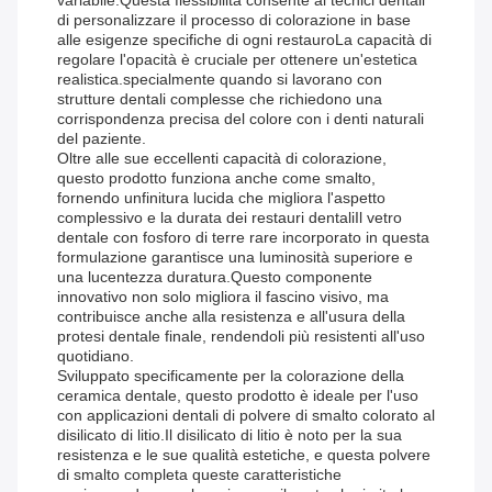
variabile.Questa flessibilità consente ai tecnici dentali
di personalizzare il processo di colorazione in base
alle esigenze specifiche di ogni restauroLa capacità di
regolare l'opacità è cruciale per ottenere un'estetica
realistica.specialmente quando si lavorano con
strutture dentali complesse che richiedono una
corrispondenza precisa del colore con i denti naturali
del paziente.
Oltre alle sue eccellenti capacità di colorazione,
questo prodotto funziona anche come smalto,
fornendo unfinitura lucida che migliora l'aspetto
complessivo e la durata dei restauri dentaliIl vetro
dentale con fosforo di terre rare incorporato in questa
formulazione garantisce una luminosità superiore e
una lucentezza duratura.Questo componente
innovativo non solo migliora il fascino visivo, ma
contribuisce anche alla resistenza e all'usura della
protesi dentale finale, rendendoli più resistenti all'uso
quotidiano.
Sviluppato specificamente per la colorazione della
ceramica dentale, questo prodotto è ideale per l'uso
con applicazioni dentali di polvere di smalto colorato al
disilicato di litio.Il disilicato di litio è noto per la sua
resistenza e le sue qualità estetiche, e questa polvere
di smalto completa queste caratteristiche