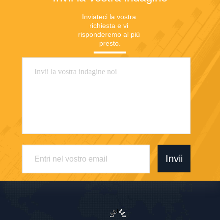
Inviateci la vostra 
richiesta e vi 
risponderemo al più 
presto.
Invii