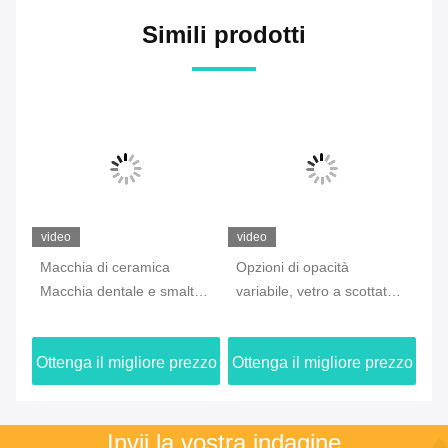
Simili prodotti
video
video
vi
Macchia di ceramica
Opzioni di opacità
Co
Macchia dentale e smalto
variabile, vetro a scottatura
fr
l
Non tossico Opzioni di
ridotta in zirconia, non
ma
opacità variabile progettate
fluorescente, compatibile
co
zzo
Ottenga il migliore prezzo
Ottenga il migliore prezzo
Ot
ura
per una colorazione
con varie ceramiche
va
precisa della protesi
dentistiche, garantendo
co
dentale
finitura e resistenza
co
all'usura
Invii la vostra indagine