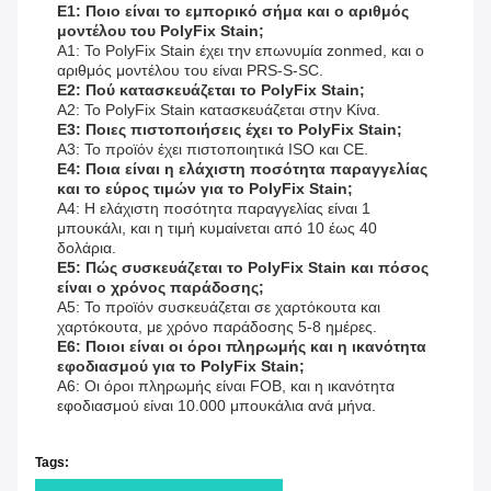
Ε1: Ποιο είναι το εμπορικό σήμα και ο αριθμός
μοντέλου του PolyFix Stain;
Α1: Το PolyFix Stain έχει την επωνυμία zonmed, και ο
αριθμός μοντέλου του είναι PRS-S-SC.
Ε2: Πού κατασκευάζεται το PolyFix Stain;
Α2: Το PolyFix Stain κατασκευάζεται στην Κίνα.
Ε3: Ποιες πιστοποιήσεις έχει το PolyFix Stain;
Α3: Το προϊόν έχει πιστοποιητικά ISO και CE.
Ε4: Ποια είναι η ελάχιστη ποσότητα παραγγελίας
και το εύρος τιμών για το PolyFix Stain;
Α4: Η ελάχιστη ποσότητα παραγγελίας είναι 1
μπουκάλι, και η τιμή κυμαίνεται από 10 έως 40
δολάρια.
Ε5: Πώς συσκευάζεται το PolyFix Stain και πόσος
είναι ο χρόνος παράδοσης;
Α5: Το προϊόν συσκευάζεται σε χαρτόκουτα και
χαρτόκουτα, με χρόνο παράδοσης 5-8 ημέρες.
Ε6: Ποιοι είναι οι όροι πληρωμής και η ικανότητα
εφοδιασμού για το PolyFix Stain;
Α6: Οι όροι πληρωμής είναι FOB, και η ικανότητα
εφοδιασμού είναι 10.000 μπουκάλια ανά μήνα.
Tags: