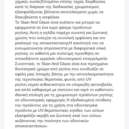
χημικές ουσίεςΕπιτρέπει επίσης ταχείς διορθώσεις
κατά τη διάρκεια της διαδικασίας χρωματισμού,
εξασφαλίζοντας βέλτιστα αποτελέσματα χωρίς να
διακυβεύεται η ασφάλεια.
Το Stain And Glaze είναι ευέλικτο και μπορεί να
εφαρμοστεί σε ένα ευρύ φάσμα προϊόντων
ρητίνης.Αυτή η κηλίδα παρέχει συνεπή και ζωντανή
χρώση που ενισχύει τη συνολική εμφάνιση και τον
ρεαλισμό της αποκατάστασηςΗ ικανότητά του να
ενσωματώνεται απρόσκοπτα με διαφορετικά υλικά
ρητίνης το καθιστά μια πολύτιμη προσθήκη σε
οποιοδήποτε εργαλείο οδοντιατρικού επαγγελματία.
Συνοπτικά, το Stain And Glaze είναι ένα προηγμένο
δοντιατρικό χρώμα από ρητίνη που συνδυάζει τα
οφέλη μιας λιπαρής βάσης με την αποτελεσματικότητα
της τεχνολογίας θεραπείας φωτός από UV
ρητίνη.ταχεία ανθεκτικότητα σε υπεριώδη ακτινοβολία,
και απλό καθαρισμό με σαπούνι και νερό το καθιστούν
ιδανική επιλογή για τη χρωματισμό προϊόντων ρητίνης
σε οδοντιατρικές εφαρμογές.Η εξειδικευμένη σύνθεση
του προϊόντος για τη χρήση στα οδοντιατρικά
προϊόντα με UV-θεραπευτικές κηλίδες των ούλων
εξασφαλίζει ακριβή και ζωντανή σκιά των ούλων,
αυξάνοντας την ποιότητα των οδοντικών
αποκαταστάσεων.