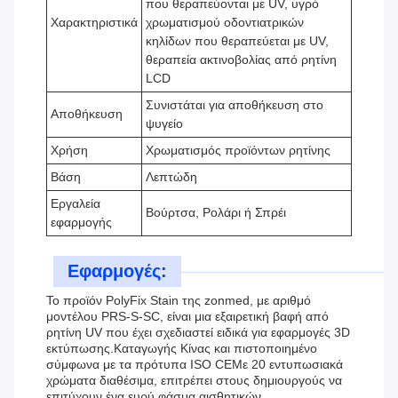
που θεραπεύονται με UV, υγρό
Χαρακτηριστικά
χρωματισμού οδοντιατρικών
κηλίδων που θεραπεύεται με UV,
θεραπεία ακτινοβολίας από ρητίνη
LCD
Συνιστάται για αποθήκευση στο
Αποθήκευση
ψυγείο
Χρήση
Χρωματισμός προϊόντων ρητίνης
Βάση
Λεπτώδη
Εργαλεία
Βούρτσα, Ρολάρι ή Σπρέι
εφαρμογής
Εφαρμογές:
Το προϊόν PolyFix Stain της zonmed, με αριθμό
μοντέλου PRS-S-SC, είναι μια εξαιρετική βαφή από
ρητίνη UV που έχει σχεδιαστεί ειδικά για εφαρμογές 3D
εκτύπωσης.Καταγωγής Κίνας και πιστοποιημένο
σύμφωνα με τα πρότυπα ISO CEΜε 20 εντυπωσιακά
χρώματα διαθέσιμα, επιτρέπει στους δημιουργούς να
επιτύχουν ένα ευρύ φάσμα αισθητικών