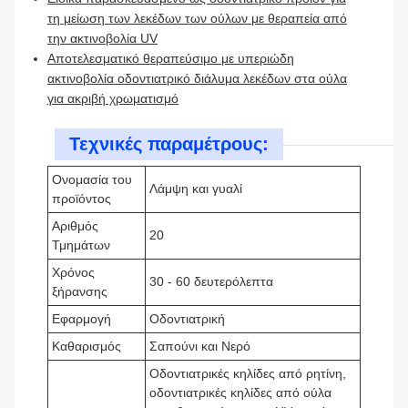
τη μείωση των λεκέδων των ούλων με θεραπεία από
την ακτινοβολία UV
Αποτελεσματικό θεραπεύσιμο με υπεριώδη
ακτινοβολία οδοντιατρικό διάλυμα λεκέδων στα ούλα
για ακριβή χρωματισμό
Τεχνικές παραμέτρους:
Ονομασία του
Λάμψη και γυαλί
προϊόντος
Αριθμός
20
Τμημάτων
Χρόνος
30 - 60 δευτερόλεπτα
ξήρανσης
Εφαρμογή
Οδοντιατρική
Καθαρισμός
Σαπούνι και Νερό
Οδοντιατρικές κηλίδες από ρητίνη,
οδοντιατρικές κηλίδες από ούλα