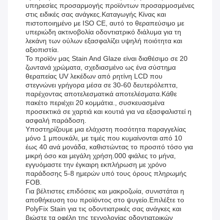
υπηρεσίες προσαρμογής προϊόντων προσαρμοσμένες
στις ειδικές σας ανάγκες.Καταγωγής Κίνας και
πιστοποιημένο με ISO CE, αυτό το θεραπεύσιμο με
υπεριώδη ακτινοβολία οδοντιατρικό διάλυμα για τη
λεκάνη των ούλων εξασφαλίζει υψηλή ποιότητα και
αξιοπιστία.
Το προϊόν μας Stain And Glaze είναι διαθέσιμο σε 20
ζωντανά χρώματα, σχεδιασμένο ως ένα σύστημα
θεραπείας UV λεκέδων από ρητίνη LCD που
στεγνώνει γρήγορα μέσα σε 30-60 δευτερόλεπτα,
παρέχοντας αποτελεσματικά αποτελέσματα.Κάθε
πακέτο περιέχει 20 κομμάτια., συσκευασμένα
προσεκτικά σε χαρτιά και κουτιά για να εξασφαλιστεί η
ασφαλή παράδοση.
Υποστηρίζουμε μια ελάχιστη ποσότητα παραγγελίας
μόνο 1 μπουκάλι, με τιμές που κυμαίνονται από 10
έως 40 ανά μονάδα, καθιστώντας το προσιτό τόσο για
μικρή όσο και μεγάλη χρήση.000 φιάλες το μήνα,
εγγυόμαστε την έγκαιρη εκπλήρωση με χρόνο
παράδοσης 5-8 ημερών υπό τους όρους πληρωμής
FOB.
Για βέλτιστες επιδόσεις και μακροζωία, συνιστάται η
αποθήκευση του προϊόντος στο ψυγείο.Επιλέξτε το
PolyFix Stain για τις οδοντιατρικές σας ανάγκες και
βιώστε τα οφέλη της τεχνολογίας οδοντιατρικών