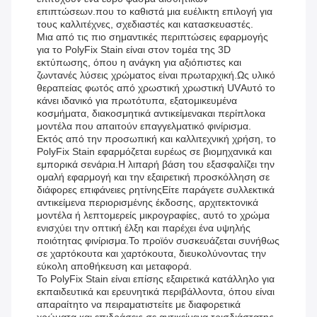
επιπτώσεων.που το καθιστά μια ευέλικτη επιλογή για
τους καλλιτέχνες, σχεδιαστές και κατασκευαστές.
Μια από τις πιο σημαντικές περιπτώσεις εφαρμογής
για το PolyFix Stain είναι στον τομέα της 3D
εκτύπωσης, όπου η ανάγκη για αξιόπιστες και
ζωντανές λύσεις χρώματος είναι πρωταρχική.Ως υλικό
θεραπείας φωτός από χρωστική χρωστική UVΑυτό το
κάνει ιδανικό για πρωτότυπα, εξατομικευμένα
κοσμήματα, διακοσμητικά αντικείμενακαι περίπλοκα
μοντέλα που απαιτούν επαγγελματικό φινίρισμα.
Εκτός από την προσωπική και καλλιτεχνική χρήση, το
PolyFix Stain εφαρμόζεται ευρέως σε βιομηχανικά και
εμπορικά σενάρια.Η λιπαρή βάση του εξασφαλίζει την
ομαλή εφαρμογή και την εξαιρετική προσκόλληση σε
διάφορες επιφάνειες ρητίνηςΕίτε παράγετε συλλεκτικά
αντικείμενα περιορισμένης έκδοσης, αρχιτεκτονικά
μοντέλα ή λεπτομερείς μικρογραφίες, αυτό το χρώμα
ενισχύει την οπτική έλξη και παρέχει ένα υψηλής
ποιότητας φινίρισμα.Το προϊόν συσκευάζεται συνήθως
σε χαρτόκουτα και χαρτόκουτα, διευκολύνοντας την
εύκολη αποθήκευση και μεταφορά.
Το PolyFix Stain είναι επίσης εξαιρετικά κατάλληλο για
εκπαιδευτικά και ερευνητικά περιβάλλοντα, όπου είναι
απαραίτητο να πειραματιστείτε με διαφορετικά