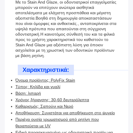
Με το Stain And Glaze, οι οδοντιατρικοί επαγγελματίες
μπορούν να επιτύχουν ανώτερα αισθητικά
αποτελέσματα με ελάχιστη προσπάθεια και μέγιστη
αξιοπιστία.Βοηθά στη δημιουργία αποκαταστάσεων
που είναι όμορφες και ανθεκτικές., ανταποκρίνεται στα
υψηλά πρότυπα που απαιτούνται στη σύγχρονη
οδοντιατρική.Η καινοτόμος σύνθεσή του και τα φιλικά
προς το χρήστη χαρακτηριστικά του καθιστούν το
Stain And Glaze μια αξιόπιστη λύση για όποιον
ασχολείται με τη χρωστική των οδοντικών προϊόντων
με βάση ρητίνη.
Χαρακτηριστικά:
Όνομα προϊόντος: PolyFix Stain
Τύπος: Κηλίδα και γυαλί
Βάση: λιπαρή
Χρόνος ξήρανσης: 30-60 δευτερόλεπτα
Καθαρισμός: Σαπούνι και Νερό
Αποθήκευση: Συνιστάται για αποθήκευση στο ψυγείο
Περιέχει ουσία χρωματισμού από ρητίνη που
θεραπεύεται με UV
Ειδικά παρασκευασμένο ως οδοντιατρικό προϊόν για