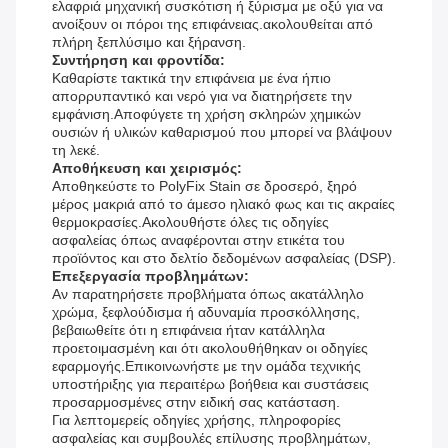
ελαφριά μηχανική συσκότιση ή ξύρισμα με οξύ για να
ανοίξουν οι πόροι της επιφάνειας.ακολουθείται από
πλήρη ξεπλύσιμο και ξήρανση.
Συντήρηση και φροντίδα:
Καθαρίστε τακτικά την επιφάνεια με ένα ήπιο
απορρυπαντικό και νερό για να διατηρήσετε την
εμφάνιση.Αποφύγετε τη χρήση σκληρών χημικών
ουσιών ή υλικών καθαρισμού που μπορεί να βλάψουν
τη λεκέ.
Αποθήκευση και χειρισμός:
Αποθηκεύστε το PolyFix Stain σε δροσερό, ξηρό
μέρος μακριά από το άμεσο ηλιακό φως και τις ακραίες
θερμοκρασίες.Ακολουθήστε όλες τις οδηγίες
ασφαλείας όπως αναφέρονται στην ετικέτα του
προϊόντος και στο δελτίο δεδομένων ασφαλείας (DSP).
Επεξεργασία προβλημάτων:
Αν παρατηρήσετε προβλήματα όπως ακατάλληλο
χρώμα, ξεφλούδισμα ή αδυναμία προσκόλλησης,
βεβαιωθείτε ότι η επιφάνεια ήταν κατάλληλα
προετοιμασμένη και ότι ακολουθήθηκαν οι οδηγίες
εφαρμογής.Επικοινωνήστε με την ομάδα τεχνικής
υποστήριξης για περαιτέρω βοήθεια και συστάσεις
προσαρμοσμένες στην ειδική σας κατάσταση.
Για λεπτομερείς οδηγίες χρήσης, πληροφορίες
ασφαλείας και συμβουλές επίλυσης προβλημάτων,