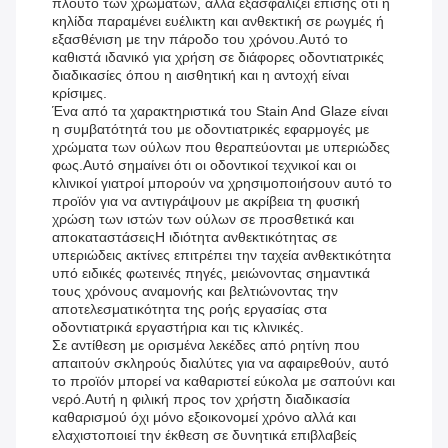
πλούτο των χρωμάτων, αλλά εξασφαλίζει επίσης ότι η
κηλίδα παραμένει ευέλικτη και ανθεκτική σε ρωγμές ή
εξασθένιση με την πάροδο του χρόνου.Αυτό το
καθιστά ιδανικό για χρήση σε διάφορες οδοντιατρικές
διαδικασίες όπου η αισθητική και η αντοχή είναι
κρίσιμες.
Ένα από τα χαρακτηριστικά του Stain And Glaze είναι
η συμβατότητά του με οδοντιατρικές εφαρμογές με
χρώματα των ούλων που θεραπεύονται με υπεριώδες
φως.Αυτό σημαίνει ότι οι οδοντικοί τεχνικοί και οι
κλινικοί γιατροί μπορούν να χρησιμοποιήσουν αυτό το
προϊόν για να αντιγράψουν με ακρίβεια τη φυσική
χρώση των ιστών των ούλων σε προσθετικά και
αποκαταστάσειςΗ ιδιότητα ανθεκτικότητας σε
υπεριώδεις ακτίνες επιτρέπει την ταχεία ανθεκτικότητα
υπό ειδικές φωτεινές πηγές, μειώνοντας σημαντικά
τους χρόνους αναμονής και βελτιώνοντας την
αποτελεσματικότητα της ροής εργασίας στα
οδοντιατρικά εργαστήρια και τις κλινικές.
Σε αντίθεση με ορισμένα λεκέδες από ρητίνη που
απαιτούν σκληρούς διαλύτες για να αφαιρεθούν, αυτό
το προϊόν μπορεί να καθαριστεί εύκολα με σαπούνι και
νερό.Αυτή η φιλική προς τον χρήστη διαδικασία
καθαρισμού όχι μόνο εξοικονομεί χρόνο αλλά και
ελαχιστοποιεί την έκθεση σε δυνητικά επιβλαβείς