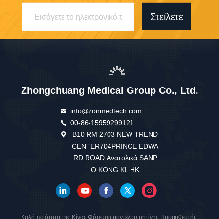
Στείλετε
Zhongchuang Medical Group Co., Ltd,
info@zonmedtech.com
00-86-15959299121
Β10 RM 2703 NEW TREND
CENTER704PRINCE EDWA
RD ROAD Ανατολικά SANP
O KONG KL HK
Καλή ποιότητα της Κίνας Φύτευση μοντέλου ρητίνης Προμηθευτής.