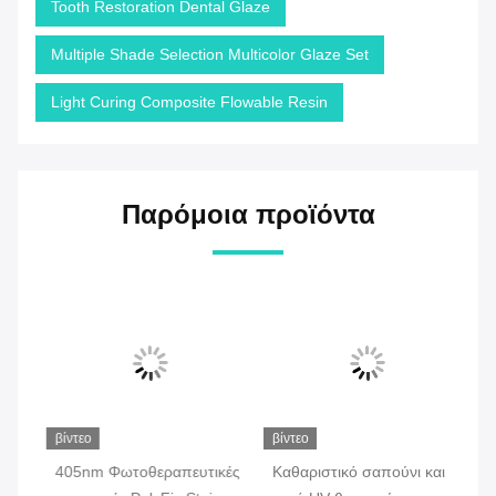
Tooth Restoration Dental Glaze
Multiple Shade Selection Multicolor Glaze Set
Light Curing Composite Flowable Resin
Παρόμοια προϊόντα
βίντεο
βίντεο
βίν
n
405nm Φωτοθεραπευτικές
Καθαριστικό σαπούνι και
Βα