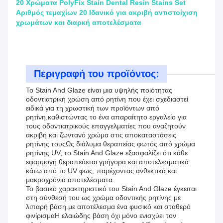
20 Χρώματα PolyFix Stain Dental Resin Stains Set
Αριθμός τεμαχίων 20 Ιδανικό για ακριβή αντιστοίχιση
χρωμάτων και διαρκή αποτελέσματα
Περιγραφή του προϊόντος:
Το Stain And Glaze είναι μια υψηλής ποιότητας
οδοντιατρική χρώση από ρητίνη που έχει σχεδιαστεί
ειδικά για τη χρωστική των προϊόντων από
ρητίνη.καθιστώντας το ένα απαραίτητο εργαλείο για
τους οδοντιατρικούς επαγγελματίες που αναζητούν
ακριβή και ζωντανό χρώμα στις αποκαταστάσεις
ρητίνης τουςΩς διάλυμα θεραπείας φωτός από χρώμα
ρητίνης UV, το Stain And Glaze εξασφαλίζει ότι κάθε
εφαρμογή θεραπεύεται γρήγορα και αποτελεσματικά
κάτω από το UV φως, παρέχοντας ανθεκτικά και
μακροχρόνια αποτελέσματα.
Το βασικό χαρακτηριστικό του Stain And Glaze έγκειται
στη σύνθεσή του ως χρώμα οδοντικής ρητίνης με
λιπαρή βάση.με αποτέλεσμα ένα φυσικό και σταθερό
φινίρισμαΗ ελαιώδης βάση όχι μόνο ενισχύει τον