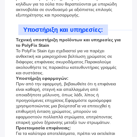
κηλίδων για τα ούλα που θεραπεύονται με υπεριώδη
ακτινοβολία σε συνδυασμό με αξιόπιστες επιλογές
εξυπηρέτησης και προσαρμογής.
Υποστήριξη και υπηρεσίες:
Τεχνική υποστήριξη προϊόντων και υπηρεσίες για
το PolyFix Stain
Το PolyFix Stain έχει σχεδιαστεί για να παρέχει
ανθεκτική και μακροχρόνια βελτίωση χρώματος σε
διάφορες επιφάνειες σκυροδέματος.Παρακαλούμε
ακολουθήστε τις παρακάτω κατευθυντήριες γραμμές
και συστάσεις.
Υποστήριξη εφαρμογών:
Πριν από την εφαρμογή, βεβαιωθείτε ότι η επιφάνεια
είναι καθαρή, στεγνή και απαλλαγμένη από
οποιαδήποτε μόλυνση, όπως λάδι, λίπος ή
προηγούμενες επιχρίσεις.Εφαρμόστε ομοιόμορφα
χρησιμοποιώντας μια βούρτσαΓια να επιτευχθεί η
επιθυμητή ένταση χρώματος, μπορούν να
εφαρμοστούν πολλαπλά στρώματα, επιτρέποντας
επαρκή χρόνο ξήρανσης μεταξύ των στρωμάτων.
Προετοιμασία επιφάνειας:
Για τα καλύτερα αποτελέσματα, πρέπει να εκτελείται