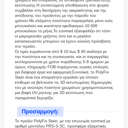
χρώματα και επιδράσεις σε αντικείμενα τρισδιάστατης
εκτύπωσης.Η συνιστώμενη αποθήκευση στο ψυγείο
συμβάλλει στη διατήρηση της ακεραιότητας και της
απόδοσης του προϊόντος με την πάροδο του
χρόνου.Με ελάχιστη ποσότητα παραγγελίας μόνο ενός
μπουκαλιού και ικανότητα εφοδιασμού 10.000
μπουκαλιών το μήνα,Το zonmed εξασφαλίζει ότι τόσο
οι μικρομεσαίοι χρήστες όσο και οι μεγάλοι
κατασκευαστές μπορούν να έχουν εύκολη πρόσβαση
στο προϊόν..
Οι τιμές κυμαίνονται από $ 10 έως $ 40 ανάλογα με
την ποσότητα και τη συσκευασία, και οι παραγγελίες
εκπληρώνονται με χρόνο παράδοσης 5-8 ημερών με
όρους πληρωμής FOB.παρέχοντας ευρείες επιλογές
για διάφορα έργα και εφαρμογέςΣυνολικά, το PolyFix
Stain είναι ένα απαραίτητο εργαλείο για όποιον
επιθυμεί να βελτιώσει τις 3D εκτυπωμένες δημιουργίες
του με ανώτερη ποιότητα χρωμάτων χρησιμοποιώντας
μια βαφή UV ρητίνης για 3D εκτύπωση που
πραγματικά ξεχωρίζει.
Προσαρμογή:
Το προϊόν PolyFix Stain, με την επωνυμία zonmed με
αριθμό μοντέλου PRS-S-SC, προσφέρει εξαιρετικές