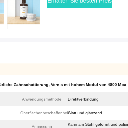
Erhalten Sie besten Preis
ürliche Zahnschattierung
,
Vernis mit hohem Modul von 4800 Mpa
Anwendungsmethode:
Direktverbindung
Oberflächenbeschaffenheit:
Glatt und glänzend
Kann am Stuhl geformt und polier
Anpassung: