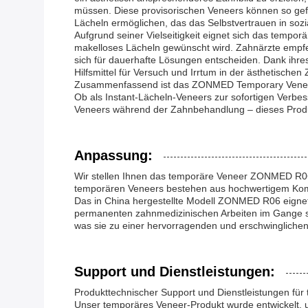
müssen. Diese provisorischen Veneers können so gef
Lächeln ermöglichen, das das Selbstvertrauen in sozia
Aufgrund seiner Vielseitigkeit eignet sich das temp
makelloses Lächeln gewünscht wird. Zahnärzte empfe
sich für dauerhafte Lösungen entscheiden. Dank ihre
Hilfsmittel für Versuch und Irrtum in der ästhetische
Zusammenfassend ist das ZONMED Temporary Veneer R0
Ob als Instant-Lächeln-Veneers zur sofortigen Verbes
Veneers während der Zahnbehandlung – dieses Produ
Anpassung:
Wir stellen Ihnen das temporäre Veneer ZONMED R06 v
temporären Veneers bestehen aus hochwertigem Komposi
Das in China hergestellte Modell ZONMED R06 eignet s
permanenten zahnmedizinischen Arbeiten im Gange sin
was sie zu einer hervorragenden und erschwingliche
Support und Dienstleistungen:
Produkttechnischer Support und Dienstleistungen für
Unser temporäres Veneer-Produkt wurde entwickelt, 