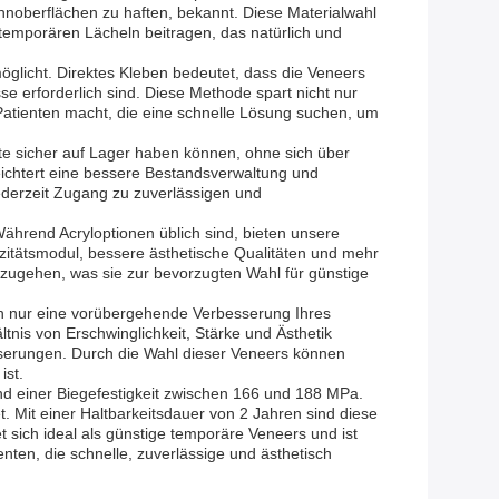
ahnoberflächen zu haften, bekannt. Diese Materialwahl
 temporären Lächeln beitragen, das natürlich und
öglicht. Direktes Kleben bedeutet, dass die Veneers
e erforderlich sind. Diese Methode spart nicht nur
Patienten macht, die eine schnelle Lösung suchen, um
e sicher auf Lager haben können, ohne sich über
eichtert eine bessere Bestandsverwaltung und
jederzeit Zugang zu zuverlässigen und
Während Acryloptionen üblich sind, bieten unsere
izitätsmodul, bessere ästhetische Qualitäten und mehr
nzugehen, was sie zur bevorzugten Wahl für günstige
ach nur eine vorübergehende Verbesserung Ihres
nis von Erschwinglichkeit, Stärke und Ästhetik
esserungen. Durch die Wahl dieser Veneers können
ist.
 einer Biegefestigkeit zwischen 166 und 188 MPa.
 Mit einer Haltbarkeitsdauer von 2 Jahren sind diese
sich ideal als günstige temporäre Veneers und ist
nten, die schnelle, zuverlässige und ästhetisch