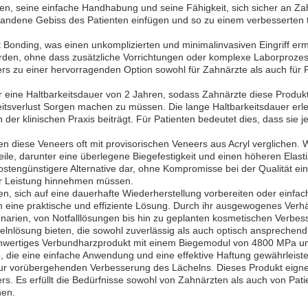
täten, seine einfache Handhabung und seine Fähigkeit, sich sicher an Z
vorhandene Gebiss des Patienten einfügen und so zu einem verbesserten
t Bonding, was einen unkomplizierten und minimalinvasiven Eingriff erm
erden, ohne dass zusätzliche Vorrichtungen oder komplexe Laborprozess
ers zu einer hervorragenden Option sowohl für Zahnärzte als auch für 
ine Haltbarkeitsdauer von 2 Jahren, sodass Zahnärzte diese Produkt
itsverlust Sorgen machen zu müssen. Die lange Haltbarkeitsdauer erl
der klinischen Praxis beiträgt. Für Patienten bedeutet dies, dass sie 
n diese Veneers oft mit provisorischen Veneers aus Acryl verglichen. 
le, darunter eine überlegene Biegefestigkeit und einen höheren Elast
ostengünstigere Alternative dar, ohne Kompromisse bei der Qualität ei
er Leistung hinnehmen müssen.
sen, sich auf eine dauerhafte Wiederherstellung vorbereiten oder einf
eine praktische und effiziente Lösung. Durch ihr ausgewogenes Verhält
Szenarien, von Notfalllösungen bis hin zu geplanten kosmetischen Verb
nlösung bieten, die sowohl zuverlässig als auch optisch ansprechend 
wertiges Verbundharzprodukt mit einem Biegemodul von 4800 MPa und
ie eine einfache Anwendung und eine effektive Haftung gewährleistet.
ur vorübergehenden Verbesserung des Lächelns. Dieses Produkt eignet 
s. Es erfüllt die Bedürfnisse sowohl von Zahnärzten als auch von Patie
hen.