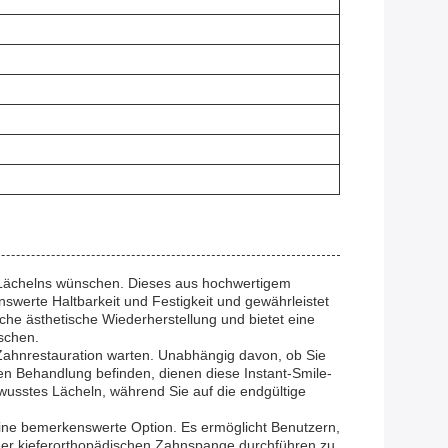
s Lächelns wünschen. Dieses aus hochwertigem
werte Haltbarkeit und Festigkeit und gewährleistet
e ästhetische Wiederherstellung und bietet eine
schen.
 Zahnrestauration warten. Unabhängig davon, ob Sie
en Behandlung befinden, dienen diese Instant-Smile-
ewusstes Lächeln, während Sie auf die endgültige
ine bemerkenswerte Option. Es ermöglicht Benutzern,
er kieferorthopädischen Zahnspange durchführen zu