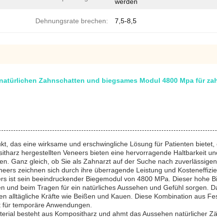
werden
Dehnungsrate brechen:
7,5-8,5
e natürlichen Zahnschatten und biegsames Modul 4800 Mpa für z
ukt, das eine wirksame und erschwingliche Lösung für Patienten bietet
rz hergestellten Veneers bieten eine hervorragende Haltbarkeit und Äs
en. Ganz gleich, ob Sie als Zahnarzt auf der Suche nach zuverlässigen 
eers zeichnen sich durch ihre überragende Leistung und Kosteneffizie
 ist sein beeindruckender Biegemodul von 4800 MPa. Dieser hohe Bieg
ten und beim Tragen für ein natürliches Aussehen und Gefühl sorgen. Da
alltägliche Kräfte wie Beißen und Kauen. Diese Kombination aus Festi
ekt für temporäre Anwendungen.
erial besteht aus Kompositharz und ahmt das Aussehen natürlicher Zä