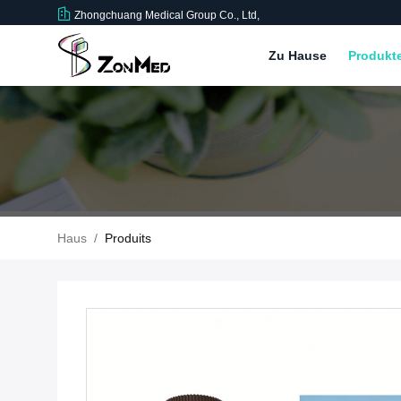
Zhongchuang Medical Group Co., Ltd,
Zu Hause
Produkt
Haus
/
Produits