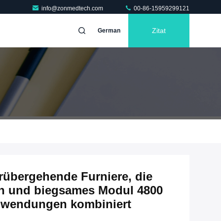
info@zonmedtech.com
00-86-15959299121
Zitat
German
rübergehende Furniere, die
en und biegsames Modul 4800
Anwendungen kombiniert