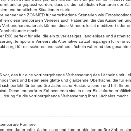
ormt und angepasst werden, dass sie die natürlichen Konturen der Zä
len und beruflichen Situationen stärkt.
oräre Veneer von ZONMED für verschiedene Szenarien wie Fotoshooting
hlen diese temporären Veneers auch Patienten, die das Aussehen und 
s Verbundharzmaterials können diese Veneers leicht modifiziert oder 
n Zahnheilkunde macht.
6 perfekt für alle, die ein zuverlässiges, langlebiges und ästhetis
serung, temporäre Veneers als Alternative zu Zahnspangen für eine sc
kt sorgt für ein sicheres und schönes Lächeln während des gesamten
or, das für eine vorübergehende Verbesserung des Lächelns mit Leicht
tharz und bieten eine glatte und glänzende Oberfläche, die für ein n
ich perfekt für temporäre ästhetische Restaurationen und hilft Ihnen
d. Diese temporären Zahnveneers sind in einer Bleichfarbe erhältlich
n Lösung für die vorübergehende Verbesserung Ihres Lächelns macht.
 temporäre Furniere
um eine dauerhafte, ästhetische und komfortable temporäre Zahnresta