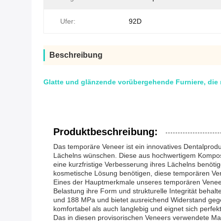
Ufer:
92D
Beschreibung
Glatte und glänzende vorübergehende Furniere, di
Produktbeschreibung:
Das temporäre Veneer ist ein innovatives Dentalprod
Lächelns wünschen. Diese aus hochwertigem Kompositha
eine kurzfristige Verbesserung ihres Lächelns benötig
kosmetische Lösung benötigen, diese temporären Ven
Eines der Hauptmerkmale unseres temporären Veneers
Belastung ihre Form und strukturelle Integrität behal
und 188 MPa und bietet ausreichend Widerstand gegen 
komfortabel als auch langlebig und eignet sich perf
Das in diesen provisorischen Veneers verwendete Mat