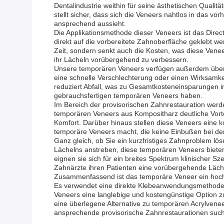
Dentalindustrie weithin für seine ästhetischen Quali
stellt sicher, dass sich die Veneers nahtlos in das 
ansprechend aussieht.
Die Applikationsmethode dieser Veneers ist das Direc
direkt auf die vorbereitete Zahnoberfläche geklebt w
Zeit, sondern senkt auch die Kosten, was diese Vene
ihr Lächeln vorübergehend zu verbessern.
Unsere temporären Veneers verfügen außerdem über e
eine schnelle Verschlechterung oder einen Wirksamke
reduziert Abfall, was zu Gesamtkosteneinsparungen in 
gebrauchsfertigen temporären Veneers haben.
Im Bereich der provisorischen Zahnrestauration werde
temporären Veneers aus Kompositharz deutliche Vortei
Komfort. Darüber hinaus stellen diese Veneers eine k
temporäre Veneers macht, die keine Einbußen bei d
Ganz gleich, ob Sie ein kurzfristiges Zahnproblem lö
Lächelns anstreben, diese temporären Veneers bieten 
eignen sie sich für ein breites Spektrum klinischer 
Zahnärzte ihren Patienten eine vorübergehende Lächel
Zusammenfassend ist das temporäre Veneer ein hoch
Es verwendet eine direkte Klebeanwendungsmethode, d
Veneers eine langlebige und kostengünstige Option z
eine überlegene Alternative zu temporären Acrylveneer
ansprechende provisorische Zahnrestaurationen suc