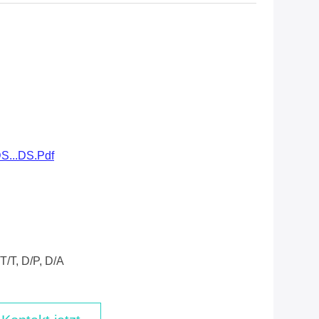
S...DS.pdf
T/T, D/P, D/A