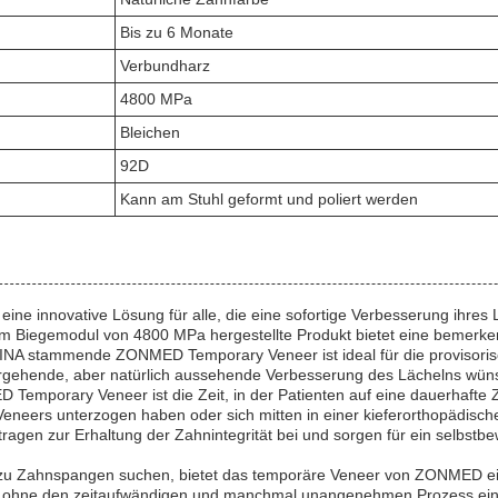
Bis zu 6 Monate
Verbundharz
4800 MPa
Bleichen
92D
Kann am Stuhl geformt und poliert werden
ne innovative Lösung für alle, die eine sofortige Verbesserung ihre
 Biegemodul von 4800 MPa hergestellte Produkt bietet eine bemerkens
NA stammende ZONMED Temporary Veneer ist ideal für die provisorisch
bergehende, aber natürlich aussehende Verbesserung des Lächelns wün
 Temporary Veneer ist die Zeit, in der Patienten auf eine dauerhafte
Veneers unterzogen haben oder sich mitten in einer kieferorthopädisch
ragen zur Erhaltung der Zahnintegrität bei und sorgen für ein selbstb
e zu Zahnspangen suchen, bietet das temporäre Veneer von ZONMED e
en, ohne den zeitaufwändigen und manchmal unangenehmen Prozess ein