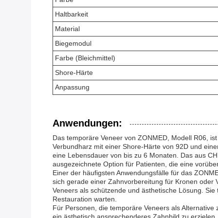
Haltbarkeit
Material
Biegemodul
Farbe (Bleichmittel)
Shore-Härte
Anpassung
Anwendungen:
Das temporäre Veneer von ZONMED, Modell R06, ist ei
Verbundharz mit einer Shore-Härte von 92D und einem
eine Lebensdauer von bis zu 6 Monaten. Das aus CHI
ausgezeichnete Option für Patienten, die eine vorü
Einer der häufigsten Anwendungsfälle für das ZONMED
sich gerade einer Zahnvorbereitung für Kronen oder 
Veneers als schützende und ästhetische Lösung. Sie t
Restauration warten.
Für Personen, die temporäre Veneers als Alternativ
ein ästhetisch ansprechenderes Zahnbild zu erziel