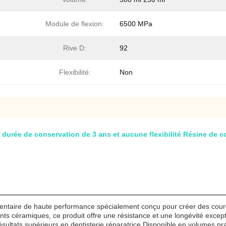
Module de flexion:
6500 MPa
Rive D:
92
Flexibilité:
Non
durée de conservation de 3 ans et aucune flexibilité Résine de 
entaire de haute performance spécialement conçu pour créer des couro
 céramiques, ce produit offre une résistance et une longévité exception
résultats supérieurs en dentisterie réparatrice.Disponible en volumes p