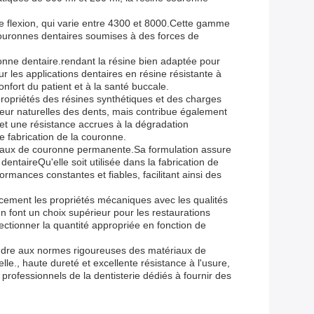
 flexion, qui varie entre 4300 et 8000.Cette gamme
 couronnes dentaires soumises à des forces de
onne dentaire.rendant la résine bien adaptée pour
r les applications dentaires en résine résistante à
nfort du patient et à la santé buccale.
ropriétés des résines synthétiques et des charges
leur naturelles des dents, mais contribue également
 et une résistance accrues à la dégradation
 fabrication de la couronne.
riaux de couronne permanente.Sa formulation assure
entaireQu'elle soit utilisée dans la fabrication de
mances constantes et fiables, facilitant ainsi des
cacement les propriétés mécaniques avec les qualités
 font un choix supérieur pour les restaurations
ectionner la quantité appropriée en fonction de
ondre aux normes rigoureuses des matériaux de
., haute dureté et excellente résistance à l'usure,
rofessionnels de la dentisterie dédiés à fournir des