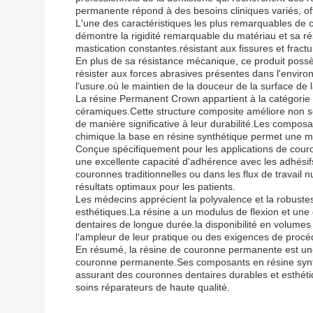
permanente répond à des besoins cliniques variés, offra
L'une des caractéristiques les plus remarquables de
démontre la rigidité remarquable du matériau et sa ré
mastication constantes.résistant aux fissures et fract
En plus de sa résistance mécanique, ce produit possè
résister aux forces abrasives présentes dans l'enviro
l'usure.où le maintien de la douceur de la surface de 
La résine Permanent Crown appartient à la catégorie 
céramiques.Cette structure composite améliore non se
de manière significative à leur durabilité.Les compos
chimique.la base en résine synthétique permet une ma
Conçue spécifiquement pour les applications de cour
une excellente capacité d'adhérence avec les adhésifs 
couronnes traditionnelles ou dans les flux de travail
résultats optimaux pour les patients.
Les médecins apprécient la polyvalence et la robustess
esthétiques.La résine a un modulus de flexion et une
dentaires de longue durée.la disponibilité en volumes
l'ampleur de leur pratique ou des exigences de procé
En résumé, la résine de couronne permanente est un
couronne permanente.Ses composants en résine synthét
assurant des couronnes dentaires durables et esthétiq
soins réparateurs de haute qualité.