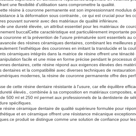
nt une flexibilité d'utilisation sans compromettre la qualité.
 cette résine à couronne permanente est son impressionnant modulus de
sistance à la déformation sous contrainte., ce qui est crucial pour les
ures pouvant survenir avec des matériaux de qualité inférieure.
de une dureté élevée, un attribut essentiel pour les matériaux de cour
nnement buccalCette caractéristique est particulièrement importante pou
la couronne et la prévention de l'usure prématurée sont essentiels au co
avancée des résines céramiques dentaires, combinant les meilleures p
ulement l'esthétique des couronnes en imitant la translucide et la cou
ants céramiques intégrés dans la matrice de résine offrent une ténacité
nipulation facile et une mise en forme précise pendant le processus de
onnes dentaires, cette résine répond aux exigences élevées des maté
dentaires et la compatibilité avec diverses techniques de restauration d
 numériques modernes, la résine de couronne permanente offre des perfor
e de cette résine dentaire résistante à l'usure, car elle équilibre effi
 dureté élevés., combinée à sa composition en matériaux composites, en
 de 500 ml et 250 ml permet aux professionnels de la dentisterie de sél
dure spécifiques.
e résine céramique dentaire de qualité supérieure formulée pour rép
ique et en céramique offrent une résistance mécanique exceptionnelle
ues.ce produit se distingue comme une solution de confiance pour les p