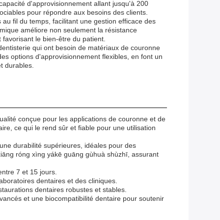
 capacité d'approvisionnement allant jusqu'à 200
gociables pour répondre aux besoins des clients.
 fil du temps, facilitant une gestion efficace des
amique améliore non seulement la résistance
favorisant le bien-être du patient.
entisterie qui ont besoin de matériaux de couronne
des options d'approvisionnement flexibles, en font un
t durables.
ité conçue pour les applications de couronne et de
e, ce qui le rend sûr et fiable pour une utilisation
ne durabilité supérieures, idéales pour des
xiāng róng xìng yákē guāng gùhuà shùzhī, assurant
ntre 7 et 15 jours.
ratoires dentaires et des cliniques.
aurations dentaires robustes et stables.
ncés et une biocompatibilité dentaire pour soutenir