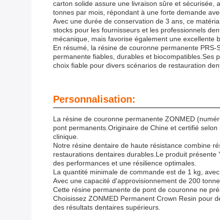
carton solide assure une livraison sûre et sécurisée,
tonnes par mois, répondant à une forte demande avec u
Avec une durée de conservation de 3 ans, ce matériau
stocks pour les fournisseurs et les professionnels d
mécanique, mais favorise également une excellente bioc
En résumé, la résine de couronne permanente PRS-S-0
permanente fiables, durables et biocompatibles.Ses pr
choix fiable pour divers scénarios de restauration de
Personnalisation:
La résine de couronne permanente ZONMED (numéro de
pont permanents.Originaire de Chine et certifié selon l
clinique.
Notre résine dentaire de haute résistance combine ré
restaurations dentaires durables.Le produit présent
des performances et une résilience optimales.
La quantité minimale de commande est de 1 kg, avec de
Avec une capacité d'approvisionnement de 200 tonne
Cette résine permanente de pont de couronne ne prése
Choisissez ZONMED Permanent Crown Resin pour des r
des résultats dentaires supérieurs.