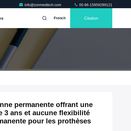
info@zonmedtech.com
00-86-15959299121
es
Citation
French
nne permanente offrant une
 3 ans et aucune flexibilité
manente pour les prothèses