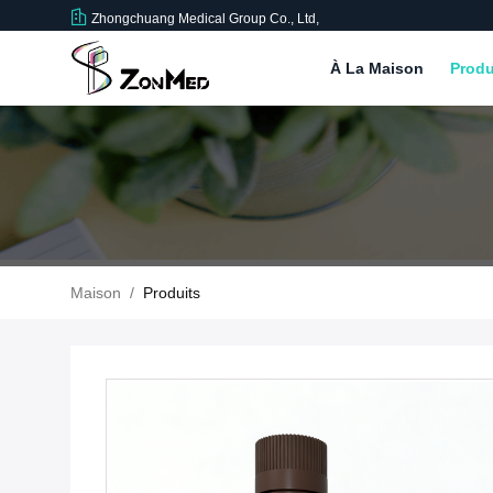
Zhongchuang Medical Group Co., Ltd,
À La Maison
Produ
Maison
/
Produits