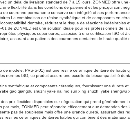
 avec un délai de livraison standard de 7 à 15 jours. ZONMED offre une
ne flexibilité dans les conditions de paiement et les prix,qui sont né
 de couronne permanente conserve son intégrité et ses performances au
entaires.La combinaison de résine synthétique et de composants en cér
ompatibilité dentaire, réduisant le risque de réactions indésirables et 
1 de ZONMED est une solution idéale pour les professionnels de la d
opriétés physiques supérieures, associée à une certification ISO et à 
ntaire, assurant aux patients des couronnes dentaires de haute qualité e
 modèle: PRS-S-01) est une résine céramique dentaire de haute qual
es normes ISO, ce produit assure une excellente biocompatibilité dentair
sine synthétique et composants céramiques, fournissant une dureté et u
e Yákē gāo qiángdù shùzhī yákē nài mó sǔn xìng shùzhī yákē shēngwù 
s prix flexibles disponibles sur négociation.qui prend généralement e
s par mois, ZONMED peut répondre efficacement aux demandes des labo
nte pas de souplesse mais offre une grande dureté, assurant des rest
ésines céramiques dentaires fiables qui combinent des matériaux ava