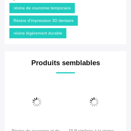
résine de couronne temporaire
Résine d'impression 3D dentaire
résine légèrement durable
Produits semblables
es
Résine de couronne et de
DLP similaire à la résine
Im