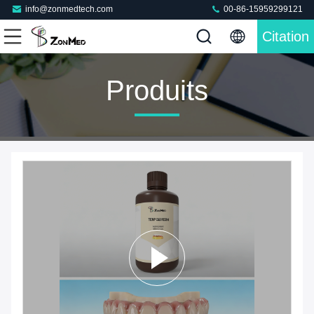
info@zonmedtech.com
00-86-15959299121
Citation
Produits