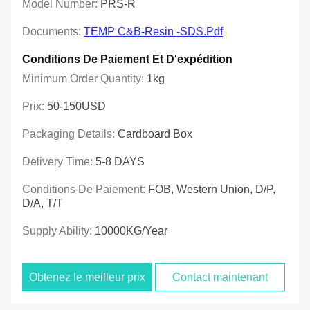
Model Number:
PRS-R
Documents:
TEMP C&B-Resin -SDS.pdf
Conditions De Paiement Et D'expédition
Minimum Order Quantity:
1kg
Prix:
50-150USD
Packaging Details:
Cardboard Box
Delivery Time:
5-8 DAYS
Conditions De Paiement:
FOB, Western Union, D/P,
D/A, T/T
Supply Ability:
10000KG/year
Obtenez le meilleur prix
Contact maintenant