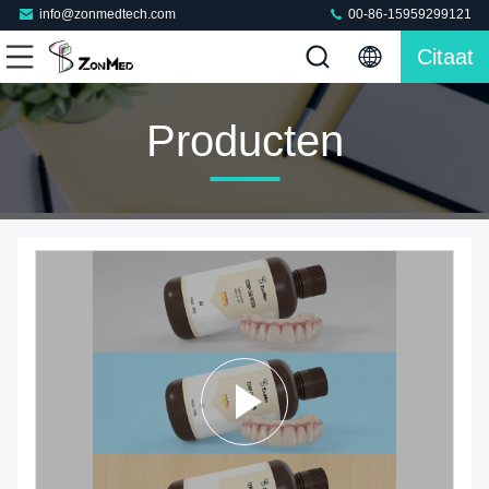
info@zonmedtech.com
00-86-15959299121
Citaat
Producten