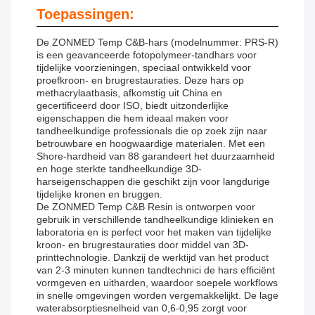
Toepassingen:
De ZONMED Temp C&B-hars (modelnummer: PRS-R)
is een geavanceerde fotopolymeer-tandhars voor
tijdelijke voorzieningen, speciaal ontwikkeld voor
proefkroon- en brugrestauraties. Deze hars op
methacrylaatbasis, afkomstig uit China en
gecertificeerd door ISO, biedt uitzonderlijke
eigenschappen die hem ideaal maken voor
tandheelkundige professionals die op zoek zijn naar
betrouwbare en hoogwaardige materialen. Met een
Shore-hardheid van 88 garandeert het duurzaamheid
en hoge sterkte tandheelkundige 3D-
harseigenschappen die geschikt zijn voor langdurige
tijdelijke kronen en bruggen.
De ZONMED Temp C&B Resin is ontworpen voor
gebruik in verschillende tandheelkundige klinieken en
laboratoria en is perfect voor het maken van tijdelijke
kroon- en brugrestauraties door middel van 3D-
printtechnologie. Dankzij de werktijd van het product
van 2-3 minuten kunnen tandtechnici de hars efficiënt
vormgeven en uitharden, waardoor soepele workflows
in snelle omgevingen worden vergemakkelijkt. De lage
waterabsorptiesnelheid van 0,6-0,95 zorgt voor