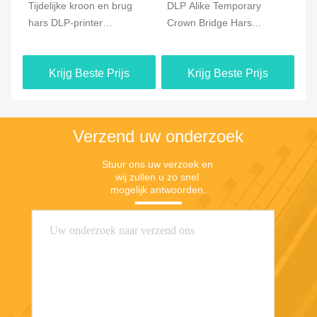
Tijdelijke kroon en brug
DLP Alike Temporary
3D
hars DLP-printer
Crown Bridge Hars
co
rs
tandheelkundige 3D-hars
Precision Dental 3D
bi
Printing Hars
Krijg Beste Prijs
Krijg Beste Prijs
Verzend uw onderzoek
Stuur ons uw verzoek en 
wij zullen u zo snel 
mogelijk antwoorden.