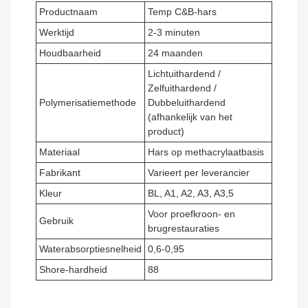
Productnaam
Temp C&B-hars
Werktijd
2-3 minuten
Houdbaarheid
24 maanden
Lichtuithardend /
Zelfuithardend /
Polymerisatiemethode
Dubbeluithardend
(afhankelijk van het
product)
Materiaal
Hars op methacrylaatbasis
Fabrikant
Varieert per leverancier
Kleur
BL, A1, A2, A3, A3,5
Voor proefkroon- en
Gebruik
brugrestauraties
Waterabsorptiesnelheid
0,6-0,95
Shore-hardheid
88