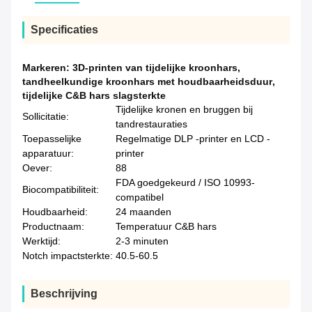
Specificaties
Markeren:
3D-printen van tijdelijke kroonhars
,
tandheelkundige kroonhars met houdbaarheidsduur
,
tijdelijke C&B hars slagsterkte
Tijdelijke kronen en bruggen bij
Sollicitatie:
tandrestauraties
Toepasselijke
Regelmatige DLP -printer en LCD -
apparatuur:
printer
Oever:
88
FDA goedgekeurd / ISO 10993-
Biocompatibiliteit:
compatibel
Houdbaarheid:
24 maanden
Productnaam:
Temperatuur C&B hars
Werktijd:
2-3 minuten
Notch impactsterkte:
40.5-60.5
Beschrijving