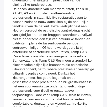
ondersteunt het langetermijnresultaat van de
uiteindelijke tandprothese.
De beschikbaarheid van meerdere tinten, zoals BL,
A1, A2, A3 en A3.5, stelt tandheelkundige
professionals in staat tijdelijke restauraties aan te
passen zodat ze nauw aansluiten bij de natuurlijke
tandkleur van de patiënt. Deze veelzijdigheid aan
kleuren vergroot de esthetische aantrekkingskracht
van tijdelijke kronen en bruggen, waardoor ze vrijwel
niet te onderscheiden zijn van natuurlijke tanden en
patiënten tijdens de tussenliggende periode
vertrouwen krijgen. Of het nu wordt gebruikt bij
anterieure of posterieure restauraties, Temp C&B
Resin levert consistente en aangename resultaten.
Samenvattend is Temp C&B Resin een uitzonderlijke
biocompatibele tijdelijke kroonhars die esthetische
uitmuntendheid, betrouwbare prestaties en veelzijdige
uithardingsopties combineert. Dankzij het
kleurengamma, het gebruiksgemak en de
geschiktheid voor proefkroon- en brugrestauraties is
het een voorkeurskeuze onder tandheelkundige
professionals voor tijdelijke restauratieve
toepassingen. Door voor Temp C&B Resin te kiezen,
kunnen artsen ervoor zorgen dat hun patiënten
comfortabele, duurzame en visueel aantrekkelijke