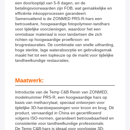
een doorlooptijd van 5-8 dagen, en de
betalingsvoorwaarden zijn FOB, wat gemakkelijke en
efficiënte inkoopprocessen garandeert.
Samenvattend is de ZONMED PRS-R-hars een
betrouwbare, hoogwaardige fotopolymeer-tandhars
voor tijdelijke voorzieningen, waardoor het een
onmisbaar materiaal is voor tandartsen die zich
richten op hoogwaardige proefkroon- en
brugrestauraties. De combinatie van snelle uitharding,
hoge sterkte, lage waterabsorptie en gebruiksgemak
maakt het tot een topkeuze op de markt voor tijdelijke
tandheelkundige restauraties.
Maatwerk:
Introductie van de Temp C&B Resin van ZONMED,
modelnummer PRS-R, een hoogwaardige hars op
basis van methacrylaat, speciaal ontworpen voor
tijdelijke 3D-harstoepassingen voor kroon en brug. Dit
product, vervaardigd in China en gecertificeerd
volgens ISO-normen, garandeert betrouwbaarheid en
consistentie voor tandheelkundige professionals.
De Temp C&B-hars is ideaal voor voorlopige 3D-