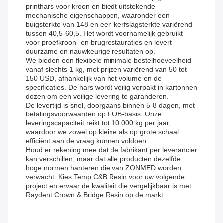
printhars voor kroon en biedt uitstekende
mechanische eigenschappen, waaronder een
buigsterkte van 148 en een kerfslagsterkte variërend
tussen 40,5-60,5. Het wordt voornamelijk gebruikt
voor proefkroon- en brugrestauraties en levert
duurzame en nauwkeurige resultaten op.
We bieden een flexibele minimale bestelhoeveelheid
vanaf slechts 1 kg, met prijzen variërend van 50 tot
150 USD, afhankelijk van het volume en de
specificaties. De hars wordt veilig verpakt in kartonnen
dozen om een ​​veilige levering te garanderen.
De levertijd is snel, doorgaans binnen 5-8 dagen, met
betalingsvoorwaarden op FOB-basis. Onze
leveringscapaciteit reikt tot 10.000 kg per jaar,
waardoor we zowel op kleine als op grote schaal
efficiënt aan de vraag kunnen voldoen.
Houd er rekening mee dat de fabrikant per leverancier
kan verschillen, maar dat alle producten dezelfde
hoge normen hanteren die van ZONMED worden
verwacht. Kies Temp C&B Resin voor uw volgende
project en ervaar de kwaliteit die vergelijkbaar is met
Raydent Crown & Bridge Resin op de markt.