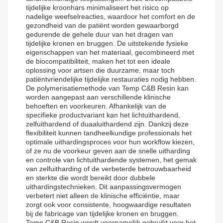
tijdelijke kroonhars minimaliseert het risico op
nadelige weefselreacties, waardoor het comfort en de
gezondheid van de patiënt worden gewaarborgd
gedurende de gehele duur van het dragen van
tijdelijke kronen en bruggen. De uitstekende fysieke
eigenschappen van het materiaal, gecombineerd met
de biocompatibiliteit, maken het tot een ideale
oplossing voor artsen die duurzame, maar toch
patiëntvriendelijke tijdelijke restauraties nodig hebben.
De polymerisatiemethode van Temp C&B Resin kan
worden aangepast aan verschillende klinische
behoeften en voorkeuren. Afhankelijk van de
specifieke productvariant kan het lichtuithardend,
zelfuithardend of duaaluithardend zijn. Dankzij deze
flexibiliteit kunnen tandheelkundige professionals het
optimale uithardingsproces voor hun workflow kiezen,
of ze nu de voorkeur geven aan de snelle uitharding
en controle van lichtuithardende systemen, het gemak
van zelfuitharding of de verbeterde betrouwbaarheid
en sterkte die wordt bereikt door dubbele
uithardingstechnieken. Dit aanpassingsvermogen
verbetert niet alleen de klinische efficiëntie, maar
zorgt ook voor consistente, hoogwaardige resultaten
bij de fabricage van tijdelijke kronen en bruggen.
Temp C&B Resin wordt voornamelijk gebruikt voor het