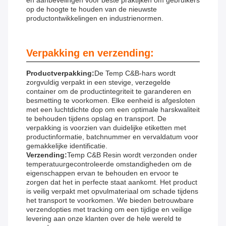
en aanbevelingen voor beste praktijken om gebruikers
op de hoogte te houden van de nieuwste
productontwikkelingen en industrienormen.
Verpakking en verzending:
Productverpakking:
De Temp C&B-hars wordt
zorgvuldig verpakt in een stevige, verzegelde
container om de productintegriteit te garanderen en
besmetting te voorkomen. Elke eenheid is afgesloten
met een luchtdichte dop om een ​​optimale harskwaliteit
te behouden tijdens opslag en transport. De
verpakking is voorzien van duidelijke etiketten met
productinformatie, batchnummer en vervaldatum voor
gemakkelijke identificatie.
Verzending:
Temp C&B Resin wordt verzonden onder
temperatuurgecontroleerde omstandigheden om de
eigenschappen ervan te behouden en ervoor te
zorgen dat het in perfecte staat aankomt. Het product
is veilig verpakt met opvulmateriaal om schade tijdens
het transport te voorkomen. We bieden betrouwbare
verzendopties met tracking om een ​​tijdige en veilige
levering aan onze klanten over de hele wereld te