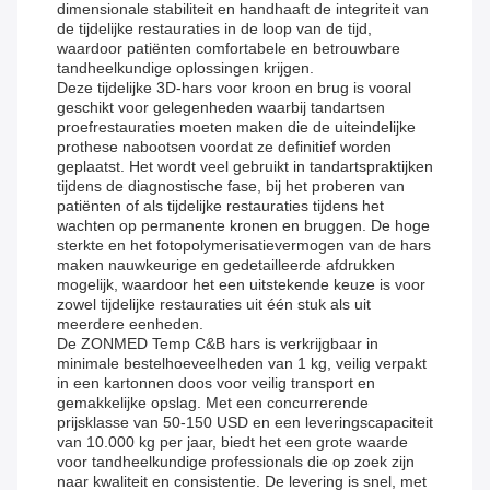
dimensionale stabiliteit en handhaaft de integriteit van
de tijdelijke restauraties in de loop van de tijd,
waardoor patiënten comfortabele en betrouwbare
tandheelkundige oplossingen krijgen.
Deze tijdelijke 3D-hars voor kroon en brug is vooral
geschikt voor gelegenheden waarbij tandartsen
proefrestauraties moeten maken die de uiteindelijke
prothese nabootsen voordat ze definitief worden
geplaatst. Het wordt veel gebruikt in tandartspraktijken
tijdens de diagnostische fase, bij het proberen van
patiënten of als tijdelijke restauraties tijdens het
wachten op permanente kronen en bruggen. De hoge
sterkte en het fotopolymerisatievermogen van de hars
maken nauwkeurige en gedetailleerde afdrukken
mogelijk, waardoor het een uitstekende keuze is voor
zowel tijdelijke restauraties uit één stuk als uit
meerdere eenheden.
De ZONMED Temp C&B hars is verkrijgbaar in
minimale bestelhoeveelheden van 1 kg, veilig verpakt
in een kartonnen doos voor veilig transport en
gemakkelijke opslag. Met een concurrerende
prijsklasse van 50-150 USD en een leveringscapaciteit
van 10.000 kg per jaar, biedt het een grote waarde
voor tandheelkundige professionals die op zoek zijn
naar kwaliteit en consistentie. De levering is snel, met