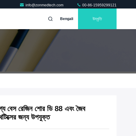
info@zonmedtech.com
00-86-15959299121
উদ্ধৃতি
Bengali
গ্য বেস রেজিন শোর ডি 88 এবং জৈব
োথেটিক্সের জন্য উপযুক্ত