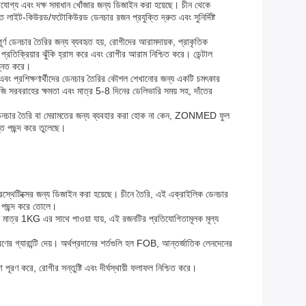
োগ্য এবং দক্ষ সমাধান খোঁজার জন্য ডিজাইন করা হয়েছে। চীন থেকে
ত লাইট-কিউরড/ফটোকিউরড ডেনচার রজন প্রযুক্তি দ্রুত এবং সুনির্দিষ্ট
্ণ ডেনচার তৈরির জন্য ব্যবহৃত হয়, রোগীদের আরামদায়ক, প্রাকৃতিক
প্রতিক্রিয়ার ঝুঁকি হ্রাস করে এবং রোগীর আরাম নিশ্চিত করে। ডেন্টাল
উন্নত করে।
্র এবং প্রশিক্ষণার্থীদের ডেনচার তৈরির কৌশল শেখানোর জন্য একটি চমৎকার
ি সরবরাহের ক্ষমতা এবং মাত্র 5-8 দিনের ডেলিভারি সময় সহ, দাঁতের
ক ডেনচার তৈরি বা মেরামতের জন্য ব্যবহার করা হোক না কেন, ZONMED ফুল
স্ত পছন্দ করে তুলেছে।
্থেটিক্সের জন্য ডিজাইন করা হয়েছে। চীনে তৈরি, এই এক্রাইলিক ডেনচার
্শ পছন্দ করে তোলে।
মাণ মাত্র 1KG এর সাথে পাওয়া যায়, এই রজনটির প্রতিযোগিতামূলক মূল্য
র গ্যারান্টি দেয়। অর্থপ্রদানের শর্তগুলি হল FOB, আন্তর্জাতিক লেনদেনের
রণ করে, রোগীর সন্তুষ্টি এবং দীর্ঘস্থায়ী ফলাফল নিশ্চিত করে।