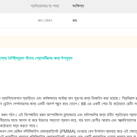
প্রক্রিয়াকরণের সময়:
সংক্ষিপ্ত
জল শোষণ:
কম
 বৈশিষ্ট্যযুক্ত দাঁতের প্রোথেটিক্সের জন্য উপযুক্ত
্যাপ্লিকেশনে স্থায়িত্ব এবং কর্মক্ষমতার সর্বোচ্চ মান পূরণের জন্য ডিজাইন করা হয়েছে। প্রিমিয়া
ছেন এমন ডেন্টাল পেশাদারদের জন্য একটি আদর্শ পছন্দ করে তোলে। 88 এর একটি শোর ডি কঠোরতা রেটিং স
তের রজন গঠন। এই বিশেষায়িত রজন কম্পোজিশন ফ্র্যাকচার এবং ফাটলগুলির জন্য বর্ধিত প্রতিরোধ প্রদা
মনীয়তার সাথে আপস না করে উচ্চতর শক্ততা প্রদান করে, যার ফলে রোগীর আরাম এবং আত্মবিশ্বাসের
রের কঠোরতা সহ্য করতে পারে।
ল মাউথ মুভেবল বেস রেজিন পলিমিথাইল মেথাক্রাইলেট (PMMA) ডেনচার বেস উপাদান ব্যবহার করে এই ক্ষেত্
ই পণ্যটিতে ব্যবহৃত পলিমিথাইল মেথাক্রাইলেট ডেনচার বেস একটি প্রাকৃতিক চেহারা প্রদান করে যা প্