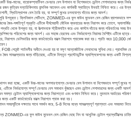
-মানের, বায়োকম্প্যাটিবল ডেনচার বেস উপাদান যা বিশেষভাবে ডেন্টাল পেশাদারদের জন্য নির্ভরয
রজন কৃত্রিম দন্তচিকিৎসায় নান্দনিক আবেদন এবং কার্যকরী স্থায়িত্ব উভয়ই নিশ্চিত করে। এর উন্ন
, স্থিতিস্থাপক বেস তৈরি হয়, যা সম্পূর্ণ মুখের চলনযোগ্য দাঁতের জন্য আদর্শ।
পুরোপুরি উপযুক্ত। ক্লিনিকাল সেটিংসে, ZONMED-এর ফুল মাউথ মুভেবল বেস রেজিন ব্যাপকভাবে সম্পূর
 জৈব-সঙ্গতিপূর্ণ প্রকৃতি এটিকে দীর্ঘমেয়াদী মৌখিক ব্যবহারের জন্য নিরাপদ করে তোলে, অ্যালার্জির 
াময় পদ্ধতি থেকে উপকৃত হয়, যা উত্পাদনকে স্ট্রীমলাইন করে এবং কাস্টম দাঁতের জন্য পরিবর্তনের সময় 
 প্রশিক্ষণের পরিবেশের জন্য আদর্শ। এর সহজে হেরফের এবং নির্ভরযোগ্য নিরাময় বৈশিষ্ট্য এটিকে ছাত
, নিরাপদে ডেলিভারির জন্য কার্ডবোর্ডের বাক্সে নিরাপদে প্যাকেজ করা হয়। প্রতি বছর 10,000 কেজ
ারেন।
 পেমেন্ট শর্তাবলীর অধীনে দেওয়া হয় যা মসৃণ আন্তর্জাতিক লেনদেনের সুবিধা দেয়। প্রাথমি
এবং জৈব সামঞ্জস্যতার জন্য দাঁড়িয়েছে, এটিকে বিস্তৃত প্রস্টোডন্টিক অ্যাপ্লিকেশনের জন্য একটি বিশ্ব
 হচ্ছে, একটি উচ্চ-মানের অপসারণযোগ্য ডেনচার বেস উপাদান যা বিশেষভাবে সম্পূর্ণ মুখের প্রস
 করে, এটিকে নির্ভরযোগ্য সম্পূর্ণ ডেনচার বেস সমাধান খুঁজছেন এমন ডেন্টাল পেশাদারদের জন্য একটি আদর
জিন সমস্ত ডেন্টাল অ্যাপ্লিকেশনের জন্য নিরাপত্তা এবং গুণমান নিশ্চিত করে। ন্যূনতম অর্ডারের পরি
য একটি কার্ডবোর্ডের বাক্সে নিরাপদে প্যাক করা হয়।
ূচীকে দক্ষতার সাথে সমর্থন করে, 5-8 দিনের মধ্যে সামঞ্জস্যপূর্ণ প্রাপ্যতা এবং সময়মত বিতরণে
ন্য ZONMED-এর ফুল মাউথ মুভেবল বেস রেজিন বেছে নিন যা আধুনিক ডেন্টাল প্রস্থেটিক্সের চাহিদা পূ