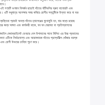
 রাখে।
 পণ্যটি গুণমান বিসর্জন ছাড়াই দাঁতের ঘাঁটিগুলির দ্রুত বানোয়াট এবং
ে। এটি শুধুমাত্র অপেক্ষার সময় কমিয়ে রোগীর সন্তুষ্টিকে উন্নত করে না বরং
িরা প্রায়ই অনন্য দাঁতের চ্যালেঞ্জের মুখোমুখি হন, যার মধ্যে রয়েছে
য়ের জন্য অক্ষত এবং কার্যকরী থাকে, ঘন ঘন মেরামত বা প্রতিস্থাপনের
পলিমিথাইল মেথাক্রাইলেট ডেনচার বেস উপাদানের সাথে মিলিত এর উচ্চ প্রভাবের
পকতা এটিকে নির্ভরযোগ্য এবং আরামদায়ক দাঁতের প্রস্থেটিক্স খোঁজার বয়স্ক
 এবং রোগী উভয়ের চাহিদা পূরণ করে।