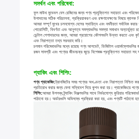
সমর্থন এবং পরিষেবা:
ফুল মাউথ মুভেবল বেস রেজিনের জন্য পণ্য প্রযুক্তিগত সহায়তা এবং পরিষেবা
উপাদানের সঠিক পরিচালনা, প্রক্রিয়াকরণ এবং রক্ষণাবেক্ষণের বিষয়ে ব্যাপক ন
আমরা সম্পূর্ণ মুখের চলনযোগ্য বেসের স্থায়িত্ব এবং নমনীয়তা সর্বাধিক করা
পোরোসিটি, বিবর্ণতা এবং আনুগত্য সমস্যাগুলির সমস্যা সমাধান অন্তর্ভুক্ত র
ডেন্টাল পেশাদারদের জন্য, আমরা প্রয়োগের কৌশলগুলি উন্নত করতে এবং কৃত্
এবং নিরাপত্তা তথ্য সরবরাহ করি।
চলমান পরিষেবাগুলির মধ্যে রয়েছে পণ্য আপডেট, ডিজিটাল ওয়ার্কফ্লোগুলির জন
রজন সামগ্রী এবং পণ্যের জীবনচক্র জুড়ে বিশেষজ্ঞ প্রযুক্তিগত সহায়তা সহ 
প্যাকিং এবং শিপিং:
পণ্য প্যাকেজিং:
ট্রানজিটের সময় পণ্যের অখণ্ডতা এবং নিরাপত্তা নিশ্চিত কর
প্রতিরোধ করার জন্য ফেনা সন্নিবেশ দিয়ে কুশন করা হয়। প্যাকেজিংয়ে পণ্যে
শিপিং:
আমরা উপলব্ধ ট্র্যাকিং বিকল্পগুলির সাথে নির্ভরযোগ্য কুরিয়ার পরিষে
পাঠানো হয়। অর্ডারগুলি অবিলম্বে প্রক্রিয়া করা হয়, এবং পণ্যটি পাঠানো হয