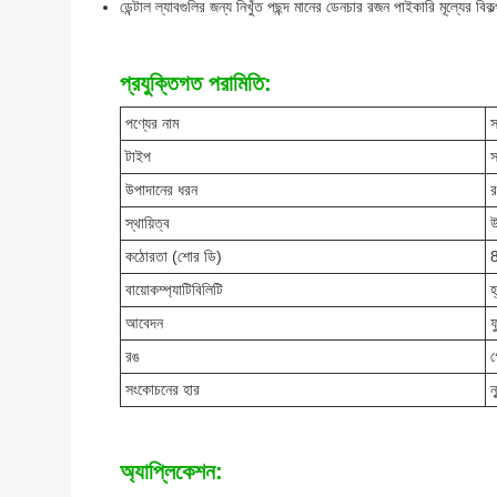
ডেন্টাল ল্যাবগুলির জন্য নিখুঁত পছন্দ মানের ডেনচার রজন পাইকারি মূল্যের বিকল্
প্রযুক্তিগত পরামিতি:
পণ্যের নাম
স
টাইপ
স
উপাদানের ধরন
র
স্থায়িত্ব
উ
কঠোরতা (শোর ডি)
8
বায়োকম্প্যাটিবিলিটি
হ
আবেদন
ফ
রঙ
গ
সংকোচনের হার
ন
অ্যাপ্লিকেশন: