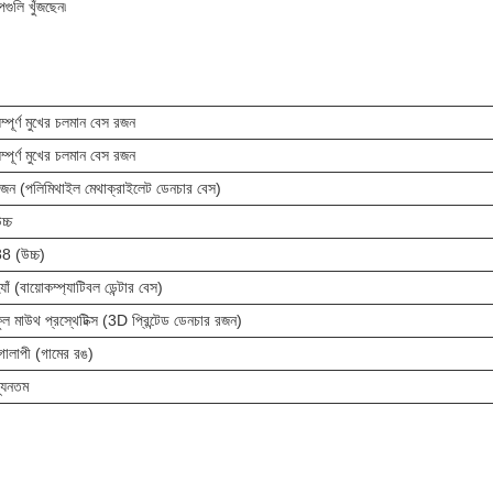
পগুলি খুঁজছেন৷
ম্পূর্ণ মুখের চলমান বেস রজন
ম্পূর্ণ মুখের চলমান বেস রজন
জন (পলিমিথাইল মেথাক্রাইলেট ডেনচার বেস)
চ্চ
8 (উচ্চ)
্যাঁ (বায়োকম্প্যাটিবল ডেন্টার বেস)
ুল মাউথ প্রস্থেটিক্স (3D প্রিন্টেড ডেনচার রজন)
োলাপী (গামের রঙ)
্যূনতম