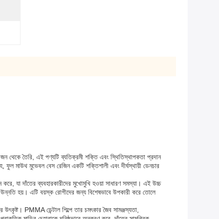
ম রজন থেকে তৈরি, এই পণ্যটি ব্যতিক্রমী শক্তি এবং স্থিতিস্থাপকতা প্রদান
হ, ফুল মাউথ মুভেবল বেস রেজিন একটি শক্তিশালী এবং দীর্ঘস্থায়ী ডেনচার
ন করে, যা দাঁতের ব্যবহারকারীদের মুখোমুখি হওয়া সাধারণ সমস্যা। এই উচ্চ
 উন্নতি হয়। এটি বয়স্ক রোগীদের জন্য বিশেষভাবে উপকারী করে তোলে
রে উৎকৃষ্ট। PMMA ডেন্টাল শিল্পে তার চমৎকার জৈব সামঞ্জস্যতা,
রাকৃতিক মাড়ির চেহারাকে ঘনিষ্ঠভাবে অনুকরণ করে, দাঁতের সামগ্রিক