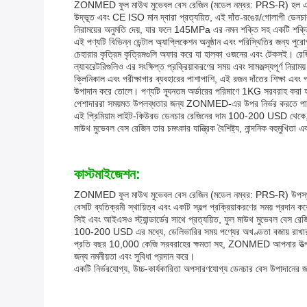
ZONMED ফুল মাউথ মুভেবল বেস রেজিন (মডেল নম্বর: PRS-R) হল একটি উচ্চ
উদ্ভূত এবং CE ISO মান দ্বারা প্রত্যয়িত, এই দাঁত-রঙের/গোলাপী ডেনচার 
নিরাময়ের অনুমতি দেয়, যার ফলে 145MPa এর নমন শক্তি সহ একটি শক্তিশালী
এই পণ্যটি বিভিন্ন ডেন্টাল অ্যাপ্লিকেশন অনুষ্ঠান এবং পরিস্থিতির জন্য 
চেহারার কৃত্রিম কৃত্রিমগুলি অফার করে যা হালকা ওজনের এবং টেকসই। রেজিনের
ল্যাবরেটরিগুলিও এর সংক্ষিপ্ত প্রক্রিয়াকরণের সময় এবং সামঞ্জস্যপূর্ণ নির
ক্লিনিকাল এবং পরীক্ষাগার ব্যবহারের পাশাপাশি, এই রজন দাঁতের শিক্ষা এবং
উপাদান করে তোলে। পণ্যটি ন্যূনতম অর্ডারের পরিমাণে 1KG সরবরাহ করা হয়
পেশাদাররা সময়মত উপলব্ধতার জন্য ZONMED-এর উপর নির্ভর করতে প
এই প্রিমিয়াম লাইট-কিউরড ডেনচার রেজিনের দাম 100-200 USD থেকে, FOB
মাউথ মুভেবল বেস রেজিন তার চমৎকার যান্ত্রিক বৈশিষ্ট্য, নান্দনিক বহুমুখিতা 
কাস্টমাইজেশন:
ZONMED ফুল মাউথ মুভেবল বেস রেজিন (মডেল নম্বর: PRS-R) উপস্থাপন করা
বেসটি ব্যতিক্রমী স্থায়িত্ব এবং একটি স্বল্প প্রক্রিয়াকরণের সময় প্রদান
সিই এবং আইএসও স্ট্যান্ডার্ডের সাথে প্রত্যয়িত, ফুল মাউথ মুভেবল বেস রে
100-200 USD এর মধ্যে, ডেলিভারির সময় পণ্যের অখণ্ডতা বজায় রাখার জন্
প্রতি বছর 10,000 কেজি সরবরাহের ক্ষমতা সহ, ZONMED আপনার উত্পাদন সময়স
জন্য নমনীয়তা এবং সুবিধা প্রদান করে।
একটি নির্ভরযোগ্য, উচ্চ-কার্যকারিতা অপসারণযোগ্য ডেনচার বেস উপাদানের জ