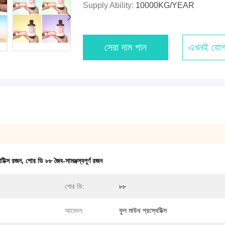
Supply Ability:
10000KG/YEAR
সেরা দাম পান
এখনই যোগ
টিক্স রজন
,
শোর ডি ৮৮ জৈব-সামঞ্জস্যপূর্ণ রজন
শোর ডি:
৮৮
আবেদন:
ফুল মাউথ প্রস্থেটিক্স