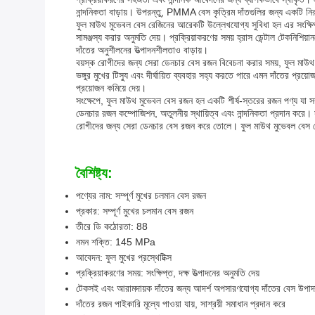
নান্দনিকতা বাড়ায়। উপরন্তু, PMMA বেস কৃত্রিম দাঁতগুলির জন্য একটি নির
ফুল মাউথ মুভেবল বেস রেজিনের আরেকটি উল্লেখযোগ্য সুবিধা হল এর সংক্ষিপ্ত প্
সামঞ্জস্য করার অনুমতি দেয়। প্রক্রিয়াকরণের সময় হ্রাস ডেন্টাল টেকনিশিয়
দাঁতের অনুশীলনের উত্পাদনশীলতাও বাড়ায়।
বয়স্ক রোগীদের জন্য সেরা ডেনচার বেস রজন বিবেচনা করার সময়, ফুল মাউথ ম
ভঙ্গুর মুখের টিস্যু এবং দীর্ঘায়িত ব্যবহার সহ্য করতে পারে এমন দাঁতের প
প্রয়োজন কমিয়ে দেয়।
সংক্ষেপে, ফুল মাউথ মুভেবল বেস রজন হল একটি শীর্ষ-স্তরের রজন পণ্য যা সম
ডেনচার রজন কম্পোজিশন, অতুলনীয় স্থায়িত্ব এবং নান্দনিকতা প্রদান করে। সং
রোগীদের জন্য সেরা ডেনচার বেস রজন করে তোলে। ফুল মাউথ মুভেবল বেস রেজ
বৈশিষ্ট্য:
পণ্যের নাম: সম্পূর্ণ মুখের চলমান বেস রজন
প্রকার: সম্পূর্ণ মুখের চলমান বেস রজন
তীরে ডি কঠোরতা: 88
নমন শক্তি: 145 MPa
আবেদন: ফুল মুখের প্রস্থেটিক্স
প্রক্রিয়াকরণের সময়: সংক্ষিপ্ত, দক্ষ উত্পাদনের অনুমতি দেয়
টেকসই এবং আরামদায়ক দাঁতের জন্য আদর্শ অপসারণযোগ্য দাঁতের বেস উপাদ
দাঁতের রজন পাইকারি মূল্যে পাওয়া যায়, সাশ্রয়ী সমাধান প্রদান করে