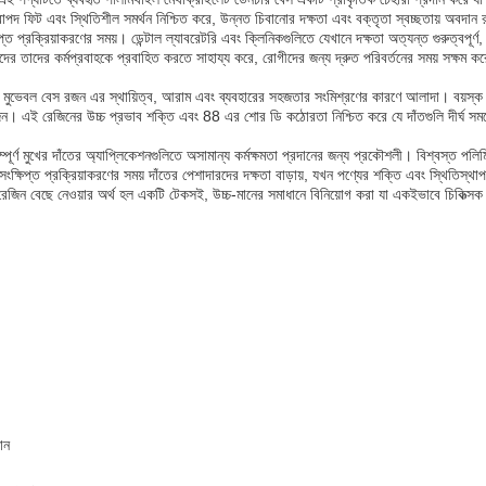
াপদ ফিট এবং স্থিতিশীল সমর্থন নিশ্চিত করে, উন্নত চিবানোর দক্ষতা এবং বক্তৃতা স্বচ্ছতায় অবদান
রক্রিয়াকরণের সময়। ডেন্টাল ল্যাবরেটরি এবং ক্লিনিকগুলিতে যেখানে দক্ষতা অত্যন্ত গুরুত্বপূর্ণ, এই
ানদের তাদের কর্মপ্রবাহকে প্রবাহিত করতে সাহায্য করে, রোগীদের জন্য দ্রুত পরিবর্তনের সময় সক্ষম কর
ুভেবল বেস রজন এর স্থায়িত্ব, আরাম এবং ব্যবহারের সহজতার সংমিশ্রণের কারণে আলাদা। বয়স্ক ব্যক্ত
্রয়োজন। এই রেজিনের উচ্চ প্রভাব শক্তি এবং 88 এর শোর ডি কঠোরতা নিশ্চিত করে যে দাঁতগুলি দীর্ঘ সম
্পূর্ণ মুখের দাঁতের অ্যাপ্লিকেশনগুলিতে অসামান্য কর্মক্ষমতা প্রদানের জন্য প্রকৌশলী। বিশ্বস্ত 
ক্ষিপ্ত প্রক্রিয়াকরণের সময় দাঁতের পেশাদারদের দক্ষতা বাড়ায়, যখন পণ্যের শক্তি এবং স্থিতিস্থা
িন বেছে নেওয়ার অর্থ হল একটি টেকসই, উচ্চ-মানের সমাধানে বিনিয়োগ করা যা একইভাবে চিকিত্সক
ান