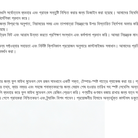
গুলি সর্বোত্তম ব্যবহার এবং গ্রাহক সন্তুষ্টি নিশ্চিত করার জন্য ডিজাইন করা হয়েছে। আমাদের নিব
ির্দেশিকা প্রদান করে।
র জন্য মিশ্রণের অনুপাত, নিরাময়ের সময় এবং তাপমাত্রা নিয়ন্ত্রণের উপর বিস্তারিত নির্দেশনা অফা
য়েছে।
রিম ফিট এবং আরাম উন্নত করতে প্রশিক্ষণ সংস্থান এবং কর্মশালা প্রদান করি। আমরা নিয়ন্ত্রক মান 
্য সফ্টওয়্যার সহায়তা এবং নির্দিষ্ট ক্লিনিকাল প্রয়োজন অনুসারে কাস্টমাইজড সমাধান। আমাদের প্রতি
সমর্থন করা।
ার জন্য ফুল মাউথ মুভেবল বেস রজন সাবধানে একটি শক্ত, টেম্পার-স্পষ্ট পাত্রে প্যাকেজ করা হয়। প্রত
র তথ্য, ব্যাচ নম্বর এবং সহজে শনাক্তকরণের জন্য মেয়াদ শেষ হওয়ার তারিখ সহ স্পষ্ট লেবেলিং অন্তর
বাগুলি ব্যবহার করে ফুল মাউথ মুভেবল বেস রেজিন প্রেরণ করি। পণ্যটির গুণমান বজায় রাখার জন্য যত্ন সহ
়ে গেলে গ্রাহকরা নিশ্চিতকরণ এবং ট্র্যাকিং বিশদ পাবেন। প্রয়োজনীয় হিসাবে অন্তর্ভুক্ত কাস্টমস ডক