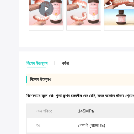
বিশেষ উল্লেখ
বর্ণনা
বিশেষ উল্লেখ
বিশেষভাবে তুলে ধরা:
পুরো মুখের চলনশীল বেস রেসি
,
তরল আকারে দাঁতের প্রোথে
নমন শক্তি:
145MPa
রঙ:
গোলাপী (গামের রঙ)