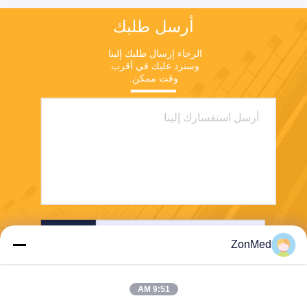
أرسل طلبك
الرجاء إرسال طلبك إلينا 
وسنرد عليك في أقرب 
وقت ممكن.
ارسل
ZonMed
9:51 AM