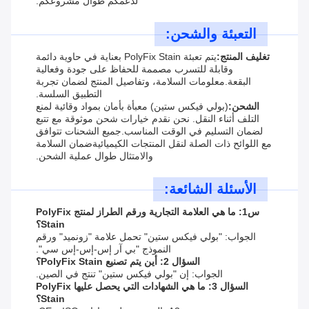
لدعمكم طوال مشروعكم.
التعبئة والشحن:
تغليف المنتج:
يتم تعبئة PolyFix Stain بعناية في حاوية دائمة
وقابلة للتسرب مصممة للحفاظ على جودة وفعالية
البقعة.معلومات السلامة، وتفاصيل المنتج لضمان تجربة
التطبيق السلسة.
الشحن:
(بولي فيكس ستين) معبأة بأمان بمواد وقائية لمنع
التلف أثناء النقل. نحن نقدم خيارات شحن موثوقة مع تتبع
لضمان التسليم في الوقت المناسب.جميع الشحنات تتوافق
مع اللوائح ذات الصلة لنقل المنتجات الكيميائيةضمان السلامة
والامتثال طوال عملية الشحن.
الأسئلة الشائعة:
س1: ما هي العلامة التجارية ورقم الطراز لمنتج PolyFix
Stain؟
الجواب: "بولي فيكس ستين" تحمل علامة "زونميد" ورقم
النموذج "بي آر إس-إس-إس سي".
السؤال 2: أين يتم تصنيع PolyFix Stain؟
الجواب: إن "بولي فيكس ستين" تنتج في الصين.
السؤال 3: ما هي الشهادات التي يحصل عليها PolyFix
Stain؟