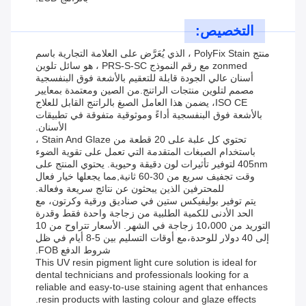
التخصيص:
منتج PolyFix Stain ، الذي يُعَرَّض على العلامة التجارية باسم
zonmed مع رقم النموذج PRS-S-SC ، هو سائل تلوين
أسنان عالي الجودة قابلة للتعقيم بالأشعة فوق البنفسجية
مصمم لتلوين منتجات الراتنج.من الصين ومعتمدة بمعايير
ISO CE، يضمن هذا العامل الصبغ بالراتنج القابل للعلاج
بالأشعة فوق البنفسجية أداءً وموثوقية متفوقة في تطبيقات
الأسنان.
تحتوي كل علبة على 20 قطعة من Stain And Glaze ،
باستخدام الصبغات المتقدمة التي تعمل على تقوية الضوء
405nm لتوفير تأثيرات لون دقيقة وحيوية. يحتوي المنتج على
وقت تجفيف سريع من 30-60 ثانية,مما يجعلها خيار فعال
للمحترفين الذين يبحثون عن نتائج سريعة وفعالة.
يتم توفير بوليفيكس ستين في صناديق ورقية وكرتون، مع
الحد الأدنى للكمية الطلبية من زجاجة واحدة فقط وقدرة
التوريد من 10،000 زجاجة في الشهر. الأسعار تتراوح من 10
إلى 40 دولار للوحدة،مع أوقات التسليم بين 5-8 أيام في ظل
شروط الدفع FOB.
This UV resin pigment light cure solution is ideal for
dental technicians and professionals looking for a
reliable and easy-to-use staining agent that enhances
resin products with lasting colour and glaze effects.