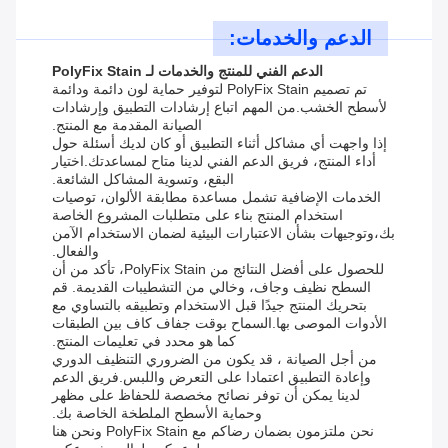
الدعم والخدمات:
الدعم الفني للمنتج والخدمات لـ PolyFix Stain
تم تصميم PolyFix Stain لتوفير حماية لون دائمة ودائمة
لأسطح الخشب.من المهم اتباع إرشادات التطبيق وإرشادات
الصيانة المقدمة مع المنتج.
إذا واجهت أي مشاكل أثناء التطبيق أو كان لديك أسئلة حول
أداء المنتج، فريق الدعم الفني لدينا متاح لمساعدتك.اختيار
البقع، وتسوية المشاكل الشائعة.
الخدمات الإضافية تشمل مساعدة مطابقة الألوان، توصيات
استخدام المنتج بناء على متطلبات المشروع الخاصة
بك،وتوجيهات بشأن الاعتبارات البيئية لضمان الاستخدام الآمن
والفعال.
للحصول على أفضل النتائج من PolyFix Stain، تأكد من أن
السطح نظيف وجاف، وخالي من التشطيبات القديمة. قم
بتحريك المنتج جيدًا قبل الاستخدام وتطبيقه بالتساوي مع
الأدوات الموصى بها.السماح بوقت جفاف كاف بين الطبقات
كما هو محدد في تعليمات المنتج.
من أجل الصيانة ، قد يكون من الضروري التنظيف الدوري
وإعادة التطبيق اعتمادا على التعرض واللبس.فريق الدعم
لدينا يمكن أن توفر نصائح مخصصة للحفاظ على مظهر
وحماية الأسطح الملطخة الخاصة بك.
نحن ملتزمون بضمان رضاكم مع PolyFix Stain ونحن هنا