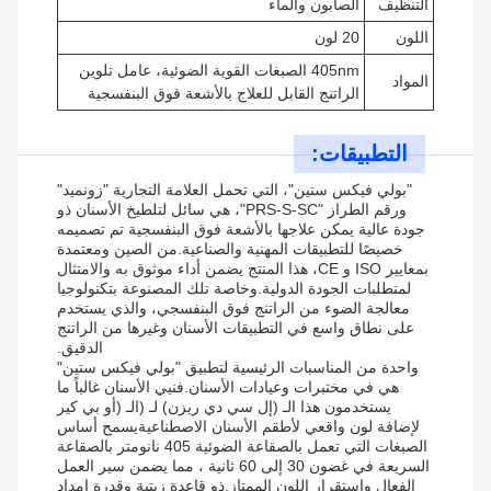
التنظيف
الصابون والماء
اللون
20 لون
405nm الصبغات القوية الضوئية، عامل تلوين
المواد
الراتنج القابل للعلاج بالأشعة فوق البنفسجية
التطبيقات:
"بولي فيكس ستين"، التي تحمل العلامة التجارية "زونميد"
ورقم الطراز "PRS-S-SC"، هي سائل لتلطيخ الأسنان ذو
جودة عالية يمكن علاجها بالأشعة فوق البنفسجية تم تصميمه
خصيصًا للتطبيقات المهنية والصناعية.من الصين ومعتمدة
بمعايير ISO و CE، هذا المنتج يضمن أداء موثوق به والامتثال
لمتطلبات الجودة الدولية.وخاصة تلك المصنوعة بتكنولوجيا
معالجة الضوء من الراتنج فوق البنفسجي، والذي يستخدم
على نطاق واسع في التطبيقات الأسنان وغيرها من الراتنج
الدقيق.
واحدة من المناسبات الرئيسية لتطبيق "بولي فيكس ستين"
هي في مختبرات وعيادات الأسنان.فنيي الأسنان غالباً ما
يستخدمون هذا الـ (إل سي دي ريزن) لـ (الـ (أو بي كير
لإضافة لون واقعي لأطقم الأسنان الاصطناعيةيسمح أساس
الصبغات التي تعمل بالصقاعة الضوئية 405 نانومتر بالصقاعة
السريعة في غضون 30 إلى 60 ثانية ، مما يضمن سير العمل
الفعال واستقرار اللون الممتاز.ذو قاعدة زيتية وقدرة إمداد