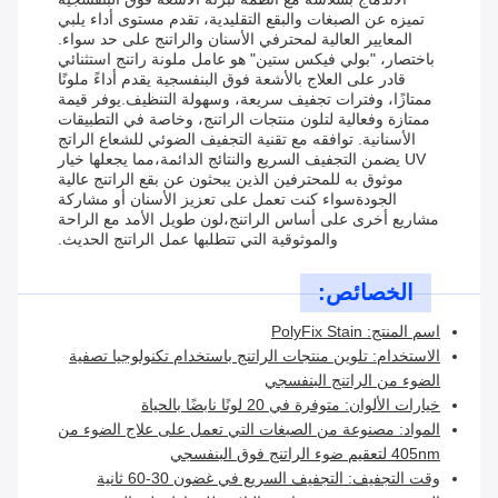
تميزه عن الصبغات والبقع التقليدية، تقدم مستوى أداء يلبي
المعايير العالية لمحترفي الأسنان والراتنج على حد سواء.
باختصار، "بولي فيكس ستين" هو عامل ملونة راتنج استثنائي
قادر على العلاج بالأشعة فوق البنفسجية يقدم أداءً ملونًا
ممتازًا، وفترات تجفيف سريعة، وسهولة التنظيف.يوفر قيمة
ممتازة وفعالية لتلون منتجات الراتنج، وخاصة في التطبيقات
الأسنانية. توافقه مع تقنية التجفيف الضوئي للشعاع الراتج
UV يضمن التجفيف السريع والنتائج الدائمة،مما يجعلها خيار
موثوق به للمحترفين الذين يبحثون عن بقع الراتنج عالية
الجودةسواء كنت تعمل على تعزيز الأسنان أو مشاركة
مشاريع أخرى على أساس الراتنج،لون طويل الأمد مع الراحة
والموثوقية التي تتطلبها عمل الراتنج الحديث.
الخصائص:
اسم المنتج: PolyFix Stain
الاستخدام: تلوين منتجات الراتنج باستخدام تكنولوجيا تصفية
الضوء من الراتنج البنفسجي
خيارات الألوان: متوفرة في 20 لونًا نابضًا بالحياة
المواد: مصنوعة من الصبغات التي تعمل على علاج الضوء من
405nm لتعقيم ضوء الراتنج فوق البنفسجي
وقت التجفيف: التجفيف السريع في غضون 30-60 ثانية