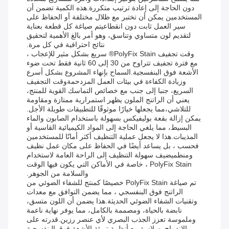
دون الحاجة إلى إعادة ترتيب متكررة.هذه الكمية تضمن أن
المستخدمين يمكن أن تختبر مع ظلال مختلفة أو الحفاظ على
سير العمل ثابت دون انقطاعيتم صياغة كل قطعة بعناية
لتقديم لون متساوي وتناسق، وهو أمر بالغ الأهمية لتحقيق
نتائج احترافية في كل مرة.
وقت تجفيف PolyFix Stain® سريع بشكل مثير للإعجاب ،
مع فترة تجفيف تتراوح من 30 إلى 60 ثانية فقط تحت ضوء
الأشعة فوق البنفسجية.السماح بإنهاء المشروع بشكل أسرع
وزيادة الكفاءة في بيئات العمل المزدحمةوقت التجفيف
السريع، جنبا إلى جنب مع خصائص التماسك القوية للمنتج،
يعني أن الراتنج الملون يظهر استمرارية ممتازة ومقاومة
للتلاشي،مما يجعلها خيارًا موثوقًا للتطبيقات طويلة الأجل.
يمكن إزالة بقعة بوليفيكس بسهولة باستخدام الصابون والماء
البسيط، مما يلغي الحاجة إلى المواد الكيميائية القاسية أو
المذيبات.هذا لا يجعل عملية التنظيف أكثر أمانًا للمستخدمين
فحسب ، بل يساعد أيضًا في الحفاظ على مكان عمل نظيف
ومنظميضيف سهولة التنظيف إلى الراحة العامة لاستخدام
PolyFix Stain ، خاصة في الأماكن التي يكون فيها الوقت
والسلامة من الجوهر.
تم صياغة PolyFix Stain خصيصًا كمنتج للشفاء الضوئي من
الراتنج فوق البنفسجي ، مما يضمن التوافق مع معدات
وتقنيات الشفاء الضوئي الحديثة.هذا يضمن أن اللون متسق،
نابضة بالحياة، ومصممة بالكامل، مما يوفر نهاية ناعمة
وملموسة تعزز الجذب البصري لأي عنصر رزين.قدرته على
الاندماج بسلاسة مع أنظمة تبرئة الأشعة فوق البنفسجية