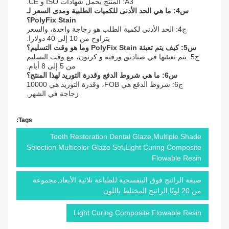
A3: المنتج يحمل شهادات ISO و CE.
س4: ما هي الحد الأدنى للكميات الطلبية ومدى السعر لـ
PolyFix Stain؟
ج4: الحد الأدنى لكمية الطلب هو زجاجة واحدة، والسعر
يتراوح من 10 إلى 40 دولارا.
س5: كيف يتم تعبئة PolyFix Stain وما هو وقت التسليم؟
ج5: يتم تعبئتها في صناديق ورقية و كرتون، مع وقت التسليم
من 5 إلى 8 أيام.
س6: ما هي شروط الدفع وقدرة التوريد لهذا المنتج؟
ج6: شروط الدفع هي FOB، وقدرة التوريد هي 10000
زجاجة في الشهر.
Tags:
Tooth Restoration Dental Glaze,Multiple Shade
Selection Multicolor Glaze Set,Light Curing Composite
Flowable Resin
صبغة الراتنج فوق البنفسجية للطباعة ثلاثية الأبعاد,مجموعة
من 20 لونًا,الراتنج المختلط باللون
Light Curing Composite Flowable Resin