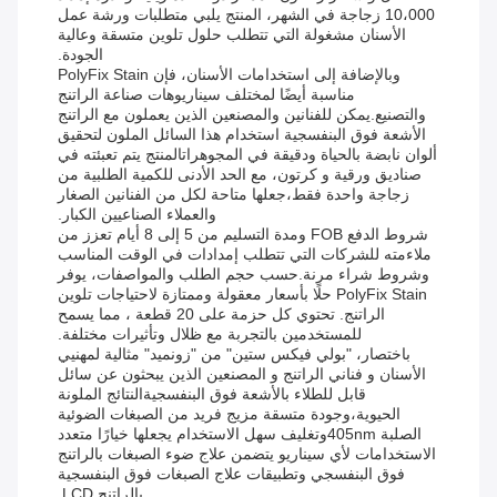
10،000 زجاجة في الشهر، المنتج يلبي متطلبات ورشة عمل
الأسنان مشغولة التي تتطلب حلول تلوين متسقة وعالية
الجودة.
وبالإضافة إلى استخدامات الأسنان، فإن PolyFix Stain
مناسبة أيضًا لمختلف سيناريوهات صناعة الراتنج
والتصنيع.يمكن للفنانين والمصنعين الذين يعملون مع الراتنج
الأشعة فوق البنفسجية استخدام هذا السائل الملون لتحقيق
ألوان نابضة بالحياة ودقيقة في المجوهراتالمنتج يتم تعبئته في
صناديق ورقية و كرتون، مع الحد الأدنى للكمية الطلبية من
زجاجة واحدة فقط،جعلها متاحة لكل من الفنانين الصغار
والعملاء الصناعيين الكبار.
شروط الدفع FOB ومدة التسليم من 5 إلى 8 أيام تعزز من
ملاءمته للشركات التي تتطلب إمدادات في الوقت المناسب
وشروط شراء مرنة.حسب حجم الطلب والمواصفات، يوفر
PolyFix Stain حلًا بأسعار معقولة وممتازة لاحتياجات تلوين
الراتنج. تحتوي كل حزمة على 20 قطعة ، مما يسمح
للمستخدمين بالتجربة مع ظلال وتأثيرات مختلفة.
باختصار، "بولي فيكس ستين" من "زونميد" مثالية لمهنيي
الأسنان و فناني الراتنج و المصنعين الذين يبحثون عن سائل
قابل للطلاء بالأشعة فوق البنفسجيةالنتائج الملونة
الحيوية،وجودة متسقة مزيج فريد من الصبغات الضوئية
الصلبة 405nmوتغليف سهل الاستخدام يجعلها خيارًا متعدد
الاستخدامات لأي سيناريو يتضمن علاج ضوء الصبغات بالراتنج
فوق البنفسجي وتطبيقات علاج الصبغات فوق البنفسجية
بالراتنج LCD.