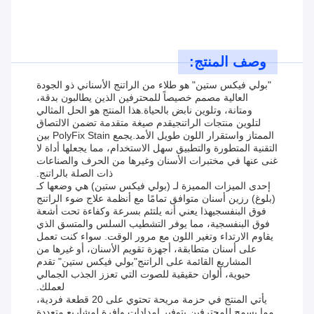
وصف المنتج:
"بولي فيكس ستين" هو طلاء من الراتنج الأسناني ذو الجودة
العالية مصمم خصيصاً للمحترفين الذين يطالبون بدقة،
ومتانة، وتلوين نابض بالحياة.هذا المنتج هو الحل المثالي
لتلوين منتجات الراتنجيقدم صيغة متقدمة تضمن الالتصاق
الممتاز واستقرار اللون طويل الأمد.يجمع PolyFix Stain بين
التقنية المتطورة والتطبيق سهل الاستخدام، مما يجعلها أداة لا
غنى عنها في مختبرات الأسنان وغيرها من الحرف والصناعات
ذات الصلة بالراتنج.
إحدى الميزات المميزة لـ (بولي فيكس ستين) هي وضعها كـ
(بلوغ) رزين أسنان متوافق تمامًا مع أنظمة علاج ضوء الراتنج
فوق البنفسجيهذا يعني أنه يلتئم بسرعة وكفاءة تحت أشعة
فوق البنفسجية، مما يوفر التشطيب السلس والمتسق الذي
يقاوم الارتداء وتغير اللون مع مرور الوقت. سواء كنت تعمل
على أسنان متطابقة، أجهزة تقويم الأسنان، أو غيرها من
المشاريع القائمة على الراتنج"بولي فيكس ستين" تقدم
حيوية، ألوان حقيقية للصوت التي تعزز الجذب الجمالي
لعملك.
يأتي المنتج في حزمة مريحة تحتوي على 20 قطعة فردية،
مما يسمح للمحترفين بتوفير إمدادات وافرة لمشاريع متعددة