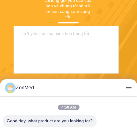
Vui lòng gửi yêu cầu của 
bạn và chúng tôi sẽ trả 
lời bạn càng sớm càng 
tốt.
Gửi
ZonMed
4:50 AM
Good day, what product are you looking for?
Zhongchuang Medical Group Co., Ltd,