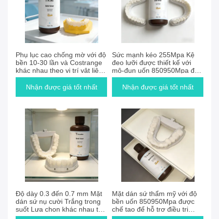
Phụ lục cao chống mờ với độ
Sức mạnh kéo 255Mpa Kệ
bền 10-30 lần và Costrange
đeo lưỡi được thiết kế với
khác nhau theo vị trí vật liệu
mô-đun uốn 850950Mpa để
hoàn hảo cho phòng thí
hỗ trợ các thủ tục chỉnh hình
nghiệm nha khoa
chính xác
Nhận được giá tốt nhất
Nhận được giá tốt nhất
Độ dày 0.3 đến 0.7 mm Mặt
Mặt dán sứ thẩm mỹ với độ
dán sứ nụ cười Trắng trong
bền uốn 850950Mpa được
suốt Lựa chọn khác nhau tùy
chế tạo để hỗ trợ điều trị
theo vị trí vật liệu Được thiết
chỉnh nha và cải thiện kết