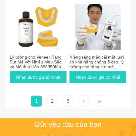
Lý tưởng cho Veneer Răng
Niềng răng mắc cài mặt lưỡi
Sứt Mẻ với Nhiều Màu Sắc
có khả năng chống ố cao, lý
và Mô đun Uốn 850950Mpa
tưởng cho răng sứt mẻ,
Hoàn hảo cho Chuyên gia
mang lại độ bám dính vượt
Nha khoa
trội và cảm giác thoải mái khi
Nhận được giá tốt nhất
Nhận được giá tốt nhất
đeo trong thời gian dài
1
2
3
Gửi yêu cầu của bạn