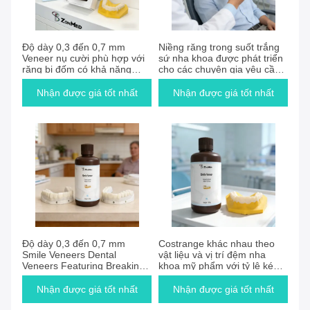
Độ dày 0,3 đến 0,7 mm
Niềng răng trong suốt trắng
Veneer nụ cười phù hợp với
sứ nha khoa được phát triển
răng bị đốm có khả năng
cho các chuyên gia yêu cầu
chống đốm cao và hiệu quả
và các thiết bị chỉnh nha
thẩm mỹ
Nhận được giá tốt nhất
Nhận được giá tốt nhất
Độ dày 0,3 đến 0,7 mm
Costrange khác nhau theo
Smile Veneers Dental
vật liệu và vị trí đệm nha
Veneers Featuring Breaking
khoa mỹ phẩm với tỷ lệ kéo
Elongation Rate 92 phần
dài vỡ 92% Giải pháp bền và
trăm Lý tưởng cho chuyên
chỉnh nha
Nhận được giá tốt nhất
Nhận được giá tốt nhất
gia