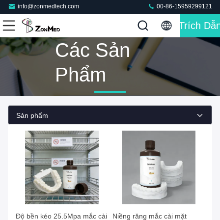
info@zonmedtech.com
00-86-15959299121
Trích Dẫ
Các Sản
Phẩm
Sản phẩm
Độ bền kéo 25.5Mpa mắc cài
Niềng răng mắc cài mặt