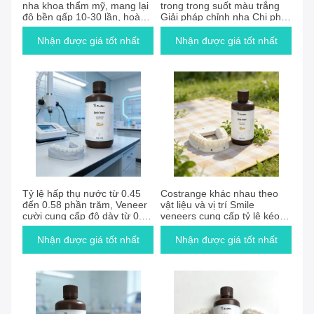
nha khoa thẩm mỹ, mang lại
trong trong suốt màu trắng
độ bền gấp 10-30 lần, hoàn
Giải pháp chỉnh nha Chi phí
hảo cho điều trị chỉnh nha và
thay đổi tùy theo vật liệu và
chuyên gia nha khoa
địa điểm Hoàn hảo cho các
Nhận được giá tốt nhất
Nhận được giá tốt nhất
phòng khám nha khoa
Tỷ lệ hấp thụ nước từ 0.45
Costrange khác nhau theo
đến 0.58 phần trăm, Veneer
vật liệu và vị trí Smile
cười cung cấp độ dày từ 0.3
veneers cung cấp tỷ lệ kéo
đến 0.7 milimét, được thiết
dài 92 phần trăm và độ bền
kế cho nha khoa
từ 10 đến 30 lần được thiết
Nhận được giá tốt nhất
Nhận được giá tốt nhất
kế để tồn tại lâu