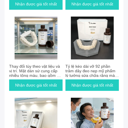
kế cho các chuyên gia nha
quả cho bệnh nhân
Nhận được giá tốt nhất
Nhận được giá tốt nhất
khoa
Thay đổi tùy theo vật liệu và
Tỷ lệ kéo dài vỡ 92 phần
vị trí. Mặt dán sứ cung cấp
trăm dây đeo nẹp mỹ phẩm
nhiều tông màu, bao gồm cả
lý tưởng sửa chữa răng màu
màu trắng trong suốt cho các
thoải mái thiết bị chỉnh răng
phòng khám nha khoa.
bền
Nhận được giá tốt nhất
Nhận được giá tốt nhất