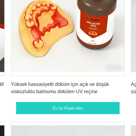
En İyi Fiyatı Alın
if
Yüksek hassasiyetli döküm için açık ve düşük
Aç
viskozluklu balmumu dökülen UV reçine
sü
Mü
En İyi Fiyatı Alın