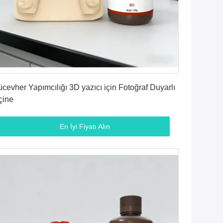
En İyi Fiyatı Alın
cevher Yapımcılığı 3D yazıcı için Fotoğraf Duyarlı
çine
En İyi Fiyatı Alın