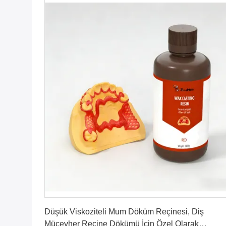
En İyi Fiyatı Alın
Düşük Viskoziteli Mum Döküm Reçinesi, Diş
Mücevher Reçine Dökümü İçin Özel Olarak