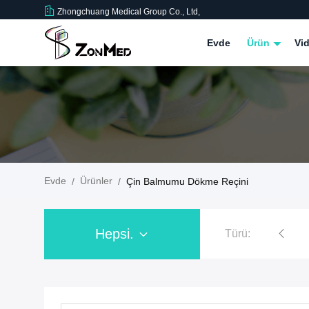
Zhongchuang Medical Group Co., Ltd,
Evde
Ürün
Vid
Evde
Ürünler
/
/
Çin Balmumu Dökme Reçini
Hepsi.
Türü:
eçinesi
Tam Ağız Hareketli Alt reçine
Deneme reçini
Tabak