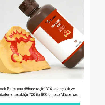
En İyi Fiyatı Alın
nek Balmumu dökme reçini Yüksek açıklık ve
nterleme sıcaklığı 700 ila 900 derece Mücevher
ototipleri için idealdir