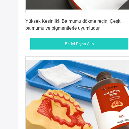
En İyi Fiyatı Alın
Yüksek Kesinlikli Balmumu dökme reçini Çeşitli
balmumu ve pigmentlerle uyumludur
En İyi Fiyatı Alın