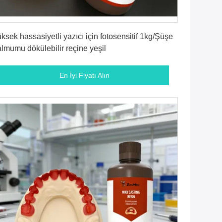
En İyi Fiyatı Alın
ksek hassasiyetli yazıcı için fotosensitif 1kg/Şüşe
lmumu dökülebilir reçine yeşil
En İyi Fiyatı Alın