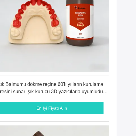
En İyi Fiyatı Alın
ık Balmumu dökme reçine 60'lı yılların kurulama
resini sunar Işık-kurucu 3D yazıcılarla uyumludur
cevher modeli yapımı ve dökme için idealdir
En İyi Fiyatı Alın