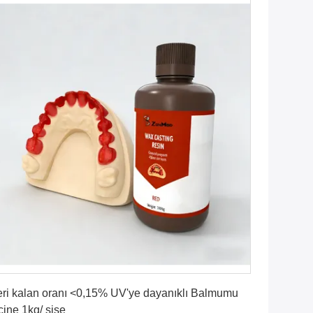
En İyi Fiyatı Alın
ri kalan oranı <0,15% UV'ye dayanıklı Balmumu
çine 1kg/ şişe