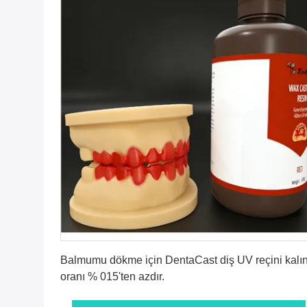
En İyi Fiyatı Alın
Balmumu dökme için DentaCast diş UV reçini kalın
oranı % 015'ten azdır.