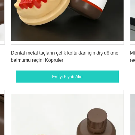
En İyi Fiyatı Alın
Dental metal taçların çelik koltukları için diş dökme
Mü
balmumu reçini Köprüler
re
En İyi Fiyatı Alın