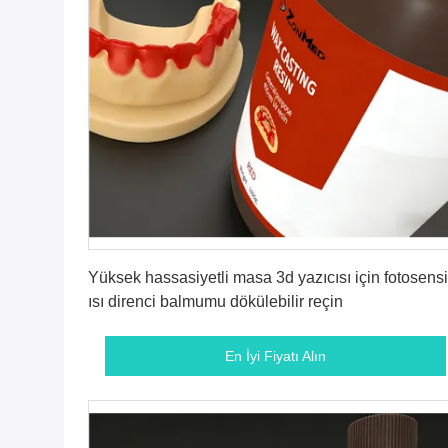
En İyi Fiyatı Alın
Yüksek hassasiyetli masa 3d yazıcısı için fotosensit
ısı direnci balmumu dökülebilir reçin
En İyi Fiyatı Alın