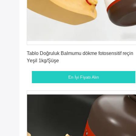
En İyi Fiyatı Alın
Tablo Doğruluk Balmumu dökme fotosensitif reçin
Yeşil 1kg/Şüşe
En İyi Fiyatı Alın