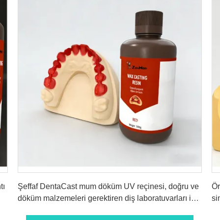
En İyi Fiyatı Alın
tı
Şeffaf DentaCast mum döküm UV reçinesi, doğru ve
Ör
döküm malzemeleri gerektiren diş laboratuvarları için
si
mükemmel yüksek şeffaflık sunar
pr