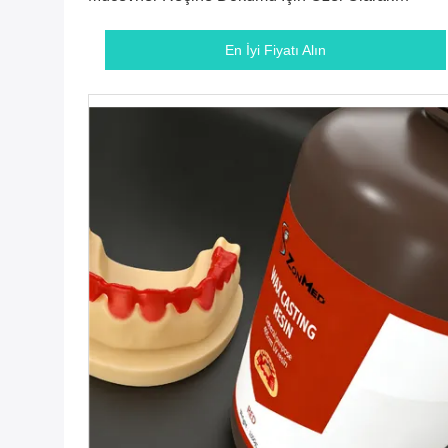
Tasarlanmış, Hassas Detay Üretimi Sağlar
En İyi Fiyatı Alın