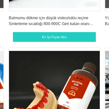
En İyi Fiyatı Alın
Balmumu dökme için düşük viskozluklu reçine
Yü
Sinterleme sıcaklığı 800-900C Geri kalan oranı
Ba
0.15%
En İyi Fiyatı Alın