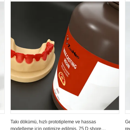
En İyi Fiyatı Alın
Takı dökümü, hızlı prototipleme ve hassas
Ge
modelleme için optimize edilmiş, 75 D shore
re