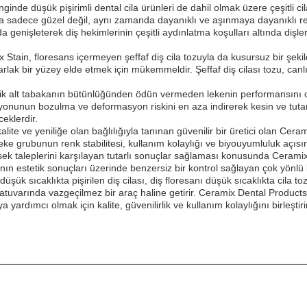
inde düşük pişirimli dental cila ürünleri de dahil olmak üzere çeşitli ci
uçta sadece güzel değil, aynı zamanda dayanıklı ve aşınmaya dayanıklı re
genişleterek diş hekimlerinin çeşitli aydınlatma koşulları altında dişler
 Stain, floresans içermeyen şeffaf diş cila tozuyla da kusursuz bir şeki
rlak bir yüzey elde etmek için mükemmeldir. Şeffaf diş cilası tozu, can
mik alt tabakanın bütünlüğünden ödün vermeden lekenin performansını opt
asyonunun bozulma ve deformasyon riskini en aza indirerek kesin ve tutarl
ceklerdir.
lite ve yeniliğe olan bağlılığıyla tanınan güvenilir bir üretici olan Cer
leke grubunun renk stabilitesi, kullanım kolaylığı ve biyouyumluluk açısı
ksek taleplerini karşılayan tutarlı sonuçlar sağlaması konusunda Ceramix
ın estetik sonuçları üzerinde benzersiz bir kontrol sağlayan çok yönlü bi
 düşük sıcaklıkta pişirilen diş cilası, diş floresanı düşük sıcaklıkta cila 
ratuvarında vazgeçilmez bir araç haline getirir. Ceramix Dental Products
ardımcı olmak için kalite, güvenilirlik ve kullanım kolaylığını birleştirir