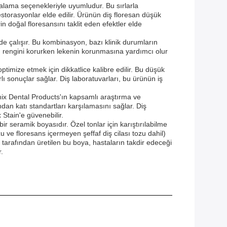
lalama seçenekleriyle uyumludur. Bu sırlarla
storasyonlar elde edilir. Ürünün diş floresan düşük
in doğal floresansını taklit eden efektler elde
lde çalışır. Bu kombinasyon, bazı klinik durumların
lı rengini korurken lekenin korunmasına yardımcı olur
imize etmek için dikkatlice kalibre edilir. Bu düşük
ı sonuçlar sağlar. Diş laboratuvarları, bu ürünün iş
amix Dental Products'ın kapsamlı araştırma ve
ndan katı standartları karşılamasını sağlar. Diş
 Stain'e güvenebilir.
r seramik boyasıdır. Özel tonlar için karıştırılabilme
tozu ve floresans içermeyen şeffaf diş cilası tozu dahil)
 tarafından üretilen bu boya, hastaların takdir edeceği
.