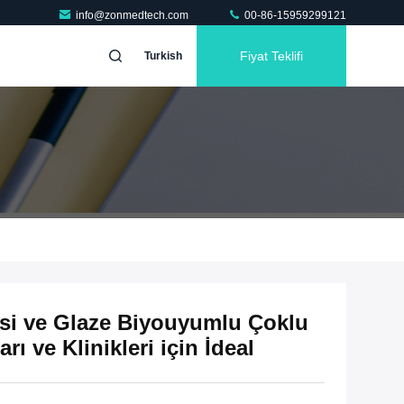
info@zonmedtech.com
00-86-15959299121
Fiyat Teklifi
Turkish
si ve Glaze Biyouyumlu Çoklu
ı ve Klinikleri için İdeal