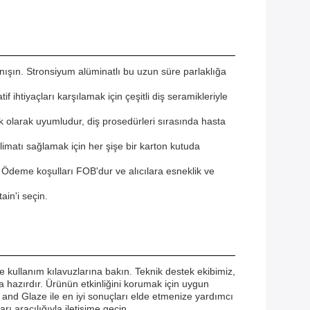
nışın. Stronsiyum alüminatlı bu uzun süre parlaklığa
if ihtiyaçları karşılamak için çeşitli diş seramikleriyle
jik olarak uyumludur, diş prosedürleri sırasında hasta
limatı sağlamak için her şişe bir karton kutuda
. Ödeme koşulları FOB'dur ve alıcılara esneklik ve
ain'i seçin.
 ve kullanım kılavuzlarına bakın. Teknik destek ekibimiz,
a hazırdır. Ürünün etkinliğini korumak için uygun
n and Glaze ile en iyi sonuçları elde etmenize yardımcı
rı aracılığıyla iletişime geçin.