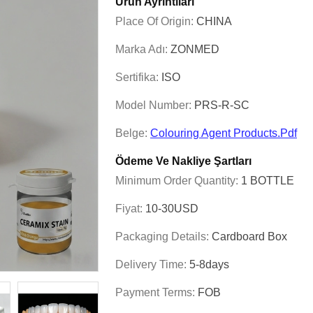
Ürün Ayrıntıları
Place Of Origin:
CHINA
Marka Adı:
ZONMED
Sertifika:
ISO
Model Number:
PRS-R-SC
Belge:
Colouring Agent Products.pdf
Ödeme Ve Nakliye Şartları
Minimum Order Quantity:
1 BOTTLE
Fiyat:
10-30USD
Packaging Details:
Cardboard Box
Delivery Time:
5-8days
Payment Terms:
FOB