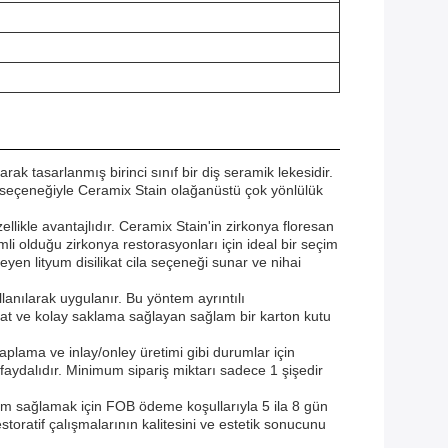
 tasarlanmış birinci sınıf bir diş seramik lekesidir.
lık seçeneğiyle Ceramix Stain olağanüstü çok yönlülük
llikle avantajlıdır. Ceramix Stain'in zirkonya floresan
i olduğu zirkonya restorasyonları için ideal bir seçim
yen lityum disilikat cila seçeneği sunar ve nihai
anılarak uygulanır. Bu yöntem ayrıntılı
slimat ve kolay saklama sağlayan sağlam bir karton kutu
aplama ve inlay/onley üretimi gibi durumlar için
 faydalıdır. Minimum sipariş miktarı sadece 1 şişedir
 uyum sağlamak için FOB ödeme koşullarıyla 5 ila 8 gün
toratif çalışmalarının kalitesini ve estetik sonucunu