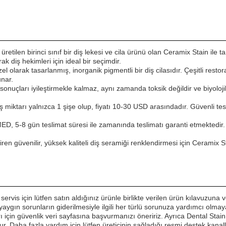
len birinci sınıf bir diş lekesi ve cila ürünü olan Ceramix Stain ile ta
k diş hekimleri için ideal bir seçimdir.
 olarak tasarlanmış, inorganik pigmentli bir diş cilasıdır. Çeşitli restorat
nar.
ik sonuçları iyileştirmekle kalmaz, aynı zamanda toksik değildir ve biyolo
 miktarı yalnızca 1 şişe olup, fiyatı 10-30 USD arasındadır. Güvenli tes
MED, 5-8 gün teslimat süresi ile zamanında teslimatı garanti etmektedir
iren güvenilir, yüksek kaliteli diş seramiği renklendirmesi için Ceramix St
servis için lütfen satın aldığınız ürünle birlikte verilen ürün kılavuzuna
aygın sorunların giderilmesiyle ilgili her türlü sorunuza yardımcı olmay
ı için güvenlik veri sayfasına başvurmanızı öneririz. Ayrıca Dental Stai
r. Daha fazla yardım için lütfen üreticinin sağladığı resmi destek kanalla