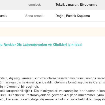
emniyet:
Toksik olmayan, Biyouyumlu
yumlu
Sona ermek:
Doğal, Estetik Kaplama
Renkler Diş Laboratuvarları ve Klinikleri için İdeal
in, diş uygulamaları için özel olarak tasarlanmış birinci sınıf bir seram
çözüm arayan diş hekimleri için idealdir. Gelişmiş formülasyonu ile Cera
için mükemmel bir seçimdir.
tü karıştırılabilirliğidir. Diş teknisyenleri ve sanatçılar, her hastanın k
bilirler. Bu esneklik, restorasyonların çevredeki dişlerle mükemmel uyu
eği, Ceramix Stain'in doğal dişlenmede bulunan ince farklılıkları kopyal