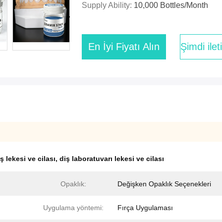
Supply Ability:
10,000 Bottles/month
En İyi Fiyatı Alın
Şimdi ile
 lekesi ve cilası
,
diş laboratuvarı lekesi ve cilası
Opaklık:
Değişken Opaklık Seçenekleri
Uygulama yöntemi:
Fırça Uygulaması