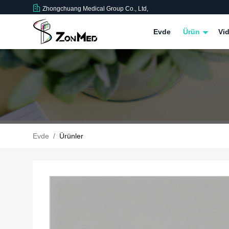
Zhongchuang Medical Group Co., Ltd,
Evde
Ürün
Vid
Evde
/
Ürünler