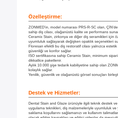
Özelleştirme:
ZONMED'in, model numarası PRS-R-SC olan, ÇİN'de üreti
sahip diş cilası, olağanüstü kalite ve performans sunara
Ceramix Stain, zirkonya ve diğer diş seramikleri için özel
uyumluluk sağlayarak değişken opaklık seçenekleri su
Floresan efektli bu diş restoratif cilası yalnızca estet
güvenliği ve konfor sağlar.
ISO sertifikasına sahip Ceramix Stain, minimum sipariş
dikkatlice paketlenir.
Aylık 10.000 şişe tedarik kabiliyetine sahip olan ZON
kolaylık sağlar.
Yenilik, güvenlik ve olağanüstü görsel sonuçları birleşt
Destek ve Hizmetler:
Dental Stain and Glaze ürünüyle ilgili teknik destek ve 
uygulama teknikleri, diş malzemeleriyle uyumluluk ve y
saklama koşullarını sağlamanızı ve kullanım talimatlar
olacak eğitim kaynakları ve eğitici videolar da mevcuttu