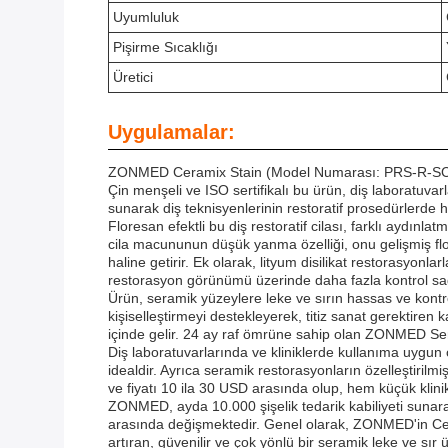
Uyumluluk
Pişirme Sıcaklığı
Üretici
Uygulamalar:
ZONMED Ceramix Stain (Model Numarası: PRS-R-SC), çeşi
Çin menşeli ve ISO sertifikalı bu ürün, diş laboratuvar
sunarak diş teknisyenlerinin restoratif prosedürlerde
Floresan efektli bu diş restoratif cilası, farklı aydın
cila macununun düşük yanma özelliği, onu gelişmiş flo
haline getirir. Ek olarak, lityum disilikat restorasyon
restorasyon görünümü üzerinde daha fazla kontrol sağ
Ürün, seramik yüzeylere leke ve sırın hassas ve kontr
kişiselleştirmeyi destekleyerek, titiz sanat gerektiren
içinde gelir. 24 ay raf ömrüne sahip olan ZONMED Sera
Diş laboratuvarlarında ve kliniklerde kullanıma uygun 
idealdir. Ayrıca seramik restorasyonların özelleştiril
ve fiyatı 10 ila 30 USD arasında olup, hem küçük klinik
ZONMED, ayda 10.000 şişelik tedarik kabiliyeti sunarak 
arasında değişmektedir. Genel olarak, ZONMED'in Cerami
artıran, güvenilir ve çok yönlü bir seramik leke ve sır 