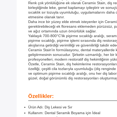
Renk çok yönlülüğüne ek olarak Ceramix Stain, diş reng
birleştiğinde leke, genel kaplamayı iyileştirir ve son
sıcaklık sır tozuyla uyumluluğu, uygulamalarını daha da 
etmesine olanak tanır.
Daha ince bir yüzey elde etmek isteyenler için Ceramix
gerektirebileceği ek floresans eklemeden pürüzsüz, pa
ve ağız ortamında uzun ömürlülük sağlar.
Yaklaşık 700-800°C'lik pişirme sıcaklığı aralığı, sera
pişirme sıcaklığı, pişirme işlemi sırasında diş restor
akışlarına getirdiği verimliliği ve güvenilirliği takdir ede
Ceramix Stain'in formülasyonu, dental materyallerde ka
geliştirmesinin sonucudur. Şirketin uzmanlığı, her bir 
profesyonelleri, modern restoratif diş hekimliğinin yü
Özetle, Ceramix Stain, diş hekimlerine restorasyonların
özelliği, çeşitli cila tozlarıyla uyumluluğu (diş renginde
ve optimum pişirme sıcaklığı aralığı, onu her diş labo
güzel, doğal görünümlü diş restorasyonları oluşturmaya y
Özellikler:
Ürün Adı: Diş Lekesi ve Sır
Kullanım: Dental Seramik Boyama için İdeal