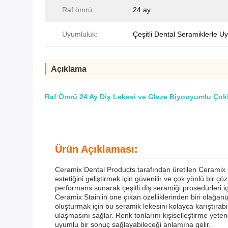
Raf ömrü:
24 ay
Uyumluluk:
Çeşitli Dental Seramiklerle U
Açıklama
Raf Ömrü 24 Ay Diş Lekesi ve Glaze Biyouyumlu Çoklu 
Ürün Açıklaması:
Ceramix Dental Products tarafından üretilen Ceramix Sta
estetiğini geliştirmek için güvenilir ve çok yönlü bir 
performans sunarak çeşitli diş seramiği prosedürleri 
Ceramix Stain'in öne çıkan özelliklerinden biri olağanüs
oluşturmak için bu seramik lekesini kolayca karıştıra
ulaşmasını sağlar. Renk tonlarını kişiselleştirme yeten
uyumlu bir sonuç sağlayabileceği anlamına gelir.