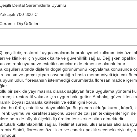
Çeşitli Dental Seramiklerle Uyumlu
Yaklaşık 700-800°C
Ceramix Diş Ürünleri
tli diş restoratif uygulamalarında profesyonel kullanım için özel olarak
ları ve klinikler için yüksek kalite ve güvenilirlik sağlar. Değişken opak
 hassas renk uyumu ve estetik sonuçlar elde etmesine olanak tanır.
latma koşulları altında dişlerin doğal görünümünü kopyalama konusunda öze
resansın ve gerçekçi yarı saydamlığın hasta memnuniyeti için çok öneml
larla uyumludur, floresansın istenmediği durumlarda floresan madde içerme
lar.
ollü bir şekilde yayılmasına olanak sağlayan fırça uygulama yöntemi kull
 karmaşık restoratif vakalar için uygun hale getirir. Ambalaj, güvenli te
mik Boyası zamanla kalitesini ve etkinliğini korur.
olan bu ürün, estetik ve dayanıklılığın ön planda olduğu kuron, köprü, k
miş renk uyumu ve karakterizasyonu üzerinde çalışan teknisyenler için de
lere hem de büyük ölçekli diş üretim tesislerine hitap etmektedir.
tutarlı kullanılabilirlik sağlar. Teslimat süresi, uluslararası alıcılara
x Stain'i, floresans özellikleri ve esnek opaklık seçenekleriyle diş res
ürünüdür.