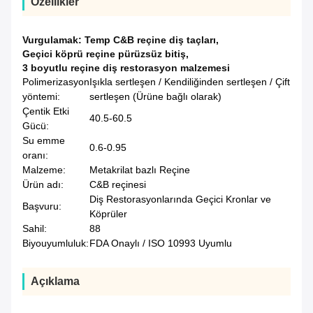
Özellikler
Vurgulamak:
Temp C&B reçine diş taçları
,
Geçici köprü reçine pürüzsüz bitiş
,
3 boyutlu reçine diş restorasyon malzemesi
Polimerizasyon
Işıkla sertleşen / Kendiliğinden sertleşen / Çift
yöntemi:
sertleşen (Ürüne bağlı olarak)
Çentik Etki
40.5-60.5
Gücü:
Su emme
0.6-0.95
oranı:
Malzeme:
Metakrilat bazlı Reçine
Ürün adı:
C&B reçinesi
Diş Restorasyonlarında Geçici Kronlar ve
Başvuru:
Köprüler
Sahil:
88
Biyouyumluluk:
FDA Onaylı / ISO 10993 Uyumlu
Açıklama