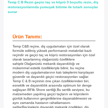
Temp C B Rezin geçici taç ve köprü 3 boyutlu rezin, diş
restorasyonlarında yumuşak bitirme ile tutarlı sonuçlar
sunar
Ürün Tanımı:
Temp C&B reçine, diş uygulamaları için özel olarak
formüle edilmiş yüksek performanslı metakrilat bazlı
reçindir ve geçici taç ve köprü restorasyonları için özel
olarak tasarlanmış olağanüstü özelliklere
sahiptir.Olağanüstü mekanik dayanıklılığı ve
mükemmel estetik özellikleriyle bilinir, bu reçine
modern diş uygulamalarının katı taleplerini karşılayan
güvenilir ve dayanıklı geçici restorasyonları sağlar.
Temp C & B reçininin öne çıkan özelliklerinden biri,
esneklik ve dayanıklılık arasında optimum bir denge
sağlayan 88'lik Shore sertliği.Bu sertlik seviyesi, bu
malzemeden yapılmış geçici taçların ve köprülerin
günlük kullanımın gerginliklerine dayanabilmesini ve
aynı zamanda hastanın rahatlamasını
sağlarReçinelerin dayanıklı mekanik özellikleri, diş