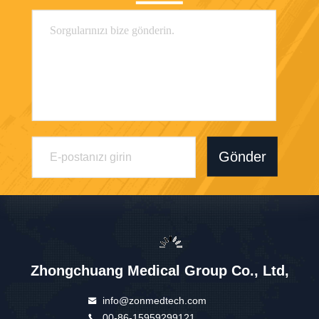
Gönder
Zhongchuang Medical Group Co., Ltd,
info@zonmedtech.com
00-86-15959299121