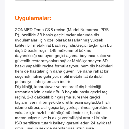
Uygulamalar:
ZONMED Temp C&B reçine (Model Numarası: PRS-
R), özellikle 3B baskı geçici taçlar alanında diş
uygulamaları için özel olarak tasarlanmış yüksek
kaliteli bir metakrilat bazlı reçindir.Geçici taçlar için bu
diş 3D baskı reçini 148 mükemmel bükme
dayanıklılığı sunuyor, geçici aşama boyunca kalıcı ve
güvenilir restorasyonları sağlar.MMA içermeyen 3D
baskı yapabilir reçine formülasyonu hem diş hekimleri
hem de hastalar için daha güvenli ve daha rahat bir
seçenek haline getiriyor, metil metakrilat ile ilişkili
potansiyel tahrişi en aza indirir.
Diş kliniği, laboratuvar ve restoratif diş hekimliği
uzmanları için idealdir.Bu 3 boyutlu baskı geçici taç
reçini, 2-3 dakikalık bir çalışma süresiyle geçici
taçların verimli bir şekilde üretilmesini sağlar.Bu hızlı
işleme süresi, acil geçici taç yerleştirilmesi gerektiren
vakalar için hızlı bir dönüşümü destekler, hasta
memnuniyetini ve iş akışı verimliliğini artırır.Ürünün
ISO sertifikası tutarlı kaliteyi garanti eder, 24 aylık raf
ömrü, uygun şekilde depolanırsa uzun süre