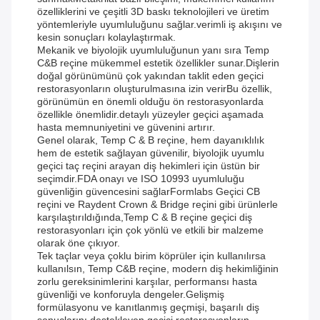
özelliklerini ve çeşitli 3D baskı teknolojileri ve üretim
yöntemleriyle uyumluluğunu sağlar.verimli iş akışını ve
kesin sonuçları kolaylaştırmak.
Mekanik ve biyolojik uyumluluğunun yanı sıra Temp
C&B reçine mükemmel estetik özellikler sunar.Dişlerin
doğal görünümünü çok yakından taklit eden geçici
restorasyonların oluşturulmasına izin verirBu özellik,
görünümün en önemli olduğu ön restorasyonlarda
özellikle önemlidir.detaylı yüzeyler geçici aşamada
hasta memnuniyetini ve güvenini artırır.
Genel olarak, Temp C & B reçine, hem dayanıklılık
hem de estetik sağlayan güvenilir, biyolojik uyumlu
geçici taç reçini arayan diş hekimleri için üstün bir
seçimdir.FDA onayı ve ISO 10993 uyumluluğu
güvenliğin güvencesini sağlarFormlabs Geçici CB
reçini ve Raydent Crown & Bridge reçini gibi ürünlerle
karşılaştırıldığında,Temp C & B reçine geçici diş
restorasyonları için çok yönlü ve etkili bir malzeme
olarak öne çıkıyor.
Tek taçlar veya çoklu birim köprüler için kullanılırsa
kullanılsın, Temp C&B reçine, modern diş hekimliğinin
zorlu gereksinimlerini karşılar, performansı hasta
güvenliği ve konforuyla dengeler.Gelişmiş
formülasyonu ve kanıtlanmış geçmişi, başarılı diş