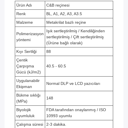
Ürün Adı
C&B reçinesi
Renk
BL, A1, A2, A3, A3.5
Malzeme
Metakrilat bazlı reçine
Işık sertleştirilmiş / Kendiliğinden
Polimerizasyon
sertleştirilmiş / Çift sertleştirilmiş
yöntemi
(Ürüne bağlı olarak)
Kıyı Sertliği
88
Çentik
Çarpışma
40.5 - 60.5
Gücü (kJ/m2)
Uygulanabilir
Normal DLP ve LCD yazıcıları
Ekipman
Bükme sıklığı
148
(MPa)
Biyolojik
FDA tarafından onaylanmış / ISO
uyumluluk
10993 uyumlu
Çalışma süresi
2-3 dakika.