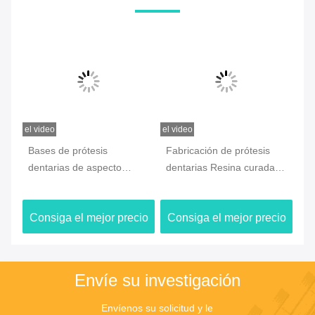
el video
el video
el v
Bases de prótesis
Fabricación de prótesis
Re
dentarias de aspecto
dentarias Resina curada
du
natural Resina
ligera Resina
Im
biocompatible Confort
biocompatible ligera
de
io
Consiga el mejor precio
Consiga el mejor precio
C
óptimo para el paciente
Envíe su investigación
Envíenos su solicitud y le 