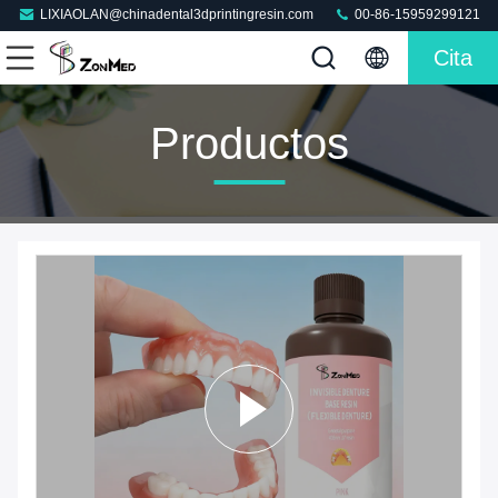
LIXIAOLAN@chinadental3dprintingresin.com
00-86-15959299121
Cita
Productos