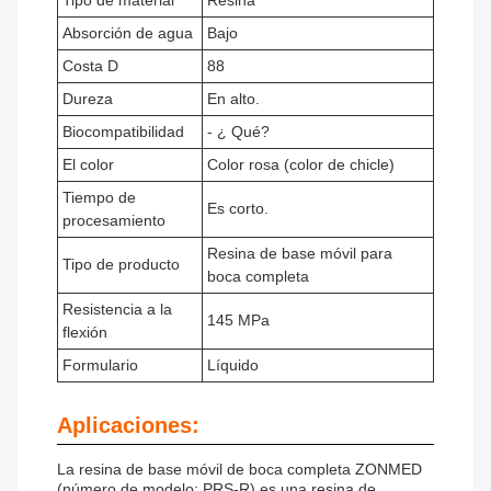
Tipo de material
Resina
Absorción de agua
Bajo
Costa D
88
Dureza
En alto.
Biocompatibilidad
- ¿ Qué?
El color
Color rosa (color de chicle)
Tiempo de
Es corto.
procesamiento
Resina de base móvil para
Tipo de producto
boca completa
Resistencia a la
145 MPa
flexión
Formulario
Líquido
Aplicaciones:
La resina de base móvil de boca completa ZONMED
(número de modelo: PRS-R) es una resina de