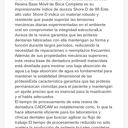
Resina Base Móvil de Boca Completa es su
impresionante índice de dureza Shore D de 88.Este
alto valor Shore D indica un material robusto y
resistente que puede soportar las tensiones
mecánicas diarias experimentadas en el ambiente
oral sin comprometer la integridad estructuralLa
dureza de la resina garantiza que las prótesis
dentarias fabricadas con ella mantengan su forma y
función durante largos períodos, reduciendo la
necesidad de reparaciones o reemplazos frecuentes.
Además de sus propiedades mecánicas superiores,
esta resina base de dentadura polimetil metacrilata
está diseñada para mostrar una baja absorción de
agua.La baja absorción de agua es fundamental para
mantener la estabilidad dimensional de las
prótesisEsta característica garantiza que las prótesis
permanezcan cómodas para el paciente y mantengan
un ajuste preciso.que es esencial para la masticación
y el habla adecuados.
El tiempo de procesamiento de esta resina de
dentadura CAD/CAM es notablemente corto, lo que la
hace altamente eficiente para los laboratorios y
clínicas dentales que buscan agilizar su flujo de
trabajo.El tiempo de procesamiento reducido no sólo
acelera la producción de prótesis bucales completas,