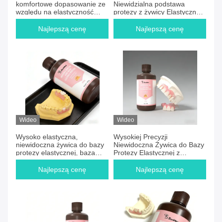
komfortowe dopasowanie ze
Niewidzialna podstawa
względu na elastyczność
protezy z żywicy Elastyczna
Wyjmowana częściowa
proteza płynna Kompatybilna
proteza z wytrzymałością
ze standardowymi zębami
Najlepszą cenę
Najlepszą cenę
gięcia 34 Mpa nadaje się do
protezowanymi Idealna do
długotrwałego leczenia
stomatologii
stomatologicznego
Wideo
Wideo
Wysoko elastyczna,
Wysokiej Precyzji
niewidoczna żywica do bazy
Niewidoczna Żywica do Bazy
protezy elastycznej, baza
Protezy Elastycznej z
protezy do protez
Przezroczystym Czerwonym
częściowych i całkowitych,
Kolorem i Wytrzymałością na
Najlepszą cenę
Najlepszą cenę
niewidoczna baza protezy
Zginanie 34 MPa