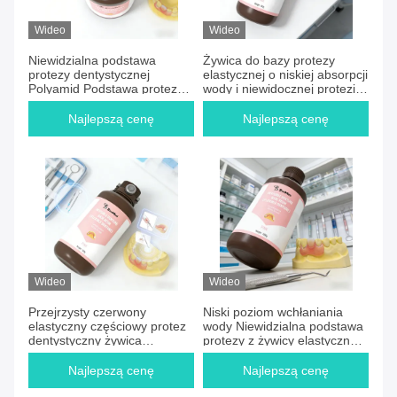
Wideo
Wideo
Niewidzialna podstawa
Żywica do bazy protezy
protezy dentystycznej
elastycznej o niskiej absorpcji
Polyamid Podstawa protezy
wody i niewidocznej protezie,
dentystycznej Przejrzysty
charakteryzująca się wysoką
Czerwony Materiał o wysokiej
elastycznością i długotrwałą
Najlepszą cenę
Najlepszą cenę
elastyczności nadający się do
trwałością
zastosowań
stomatologicznych
Wideo
Wideo
Przejrzysty czerwony
Niski poziom wchłaniania
elastyczny częściowy protez
wody Niewidzialna podstawa
dentystyczny żywica
protezy z żywicy elastyczna
niewidzialna podstawa
proteza zapewniająca
protezy dentystycznej żywica
wysoką elastyczność i
Najlepszą cenę
Najlepszą cenę
elastyczna proteza
długotrwałość