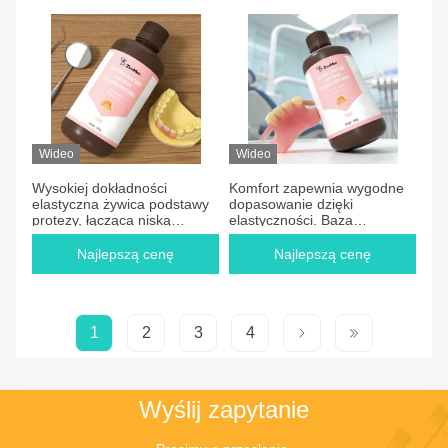
dentystyczna przeznaczona
do wygodnych protez
dentystycznych
Wideo
Wideo
Wysokiej dokładności
Komfort zapewnia wygodne
elastyczna żywica podstawy
dopasowanie dzięki
protezy, łącząca niską
elastyczności. Baza
wchłanianie wody i wyższą
poliamidowa do protez
elastyczność do protez
zapewnia trwałe i precyzyjne
Najlepszą cenę
Najlepszą cenę
dentystycznych
uzupełnienia protetyczne.
1
2
3
4
Wyślij zapytanie