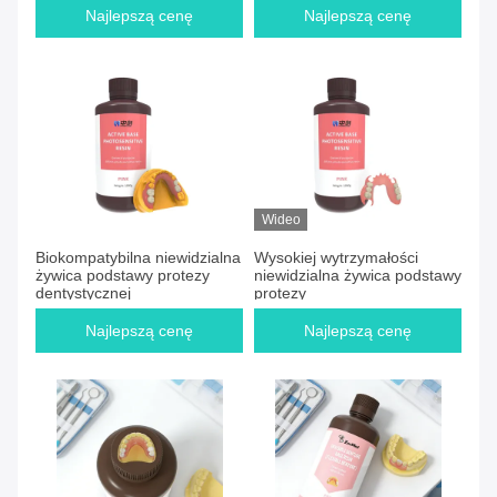
idealna do elastycznych baz
elastycznością i doskonałą
Najlepszą cenę
Najlepszą cenę
dentystycznych
biologiczną kompatybilnością
Wideo
Biokompatybilna niewidzialna
Wysokiej wytrzymałości
żywica podstawy protezy
niewidzialna żywica podstawy
dentystycznej
protezy
Najlepszą cenę
Najlepszą cenę