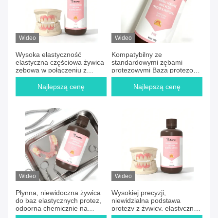
Wideo
Wideo
Wysoka elastyczność
Kompatybilny ze
elastyczna częściowa żywica
standardowymi zębami
zębowa w połączeniu z
protezowymi Baza protezowa
wytrzymałością na gięcie 34
poliamidowa oferuje
Mpa zapewniająca wysoką
precyzyjne składniki
Najlepszą cenę
Najlepszą cenę
wydajność zębów
formowane i długotrwałość
Wideo
Wideo
Płynna, niewidoczna żywica
Wysokiej precyzji,
do baz elastycznych protez,
niewidzialna podstawa
odporna chemicznie na
protezy z żywicy, elastyczna
chemikalia jamy ustnej i ślinę,
proteza z wysoką