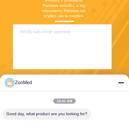
Prosimy o przesłanie 
Państwa wniosku, a my 
odpowiemy Państwu tak 
szybko, jak to możliwe.
Wyślij
ZonMed
10:41 AM
Good day, what product are you looking for?
Zhongchuang Medical Group Co., Ltd,