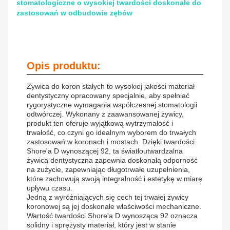
stomatologiczne o wysokiej twardości doskonałe do
zastosowań w odbudowie zębów
Opis produktu:
Żywica do koron stałych to wysokiej jakości materiał
dentystyczny opracowany specjalnie, aby spełniać
rygorystyczne wymagania współczesnej stomatologii
odtwórczej. Wykonany z zaawansowanej żywicy,
produkt ten oferuje wyjątkową wytrzymałość i
trwałość, co czyni go idealnym wyborem do trwałych
zastosowań w koronach i mostach. Dzięki twardości
Shore'a D wynoszącej 92, ta światłoutwardzalna
żywica dentystyczna zapewnia doskonałą odporność
na zużycie, zapewniając długotrwałe uzupełnienia,
które zachowują swoją integralność i estetykę w miarę
upływu czasu.
Jedną z wyróżniających się cech tej trwałej żywicy
koronowej są jej doskonałe właściwości mechaniczne.
Wartość twardości Shore'a D wynosząca 92 oznacza
solidny i sprężysty materiał, który jest w stanie