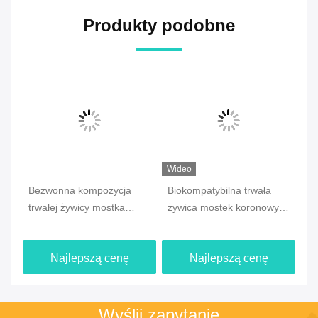
Produkty podobne
Wideo
Bezwonna kompozycja
Biokompatybilna trwała
Sy
trwałej żywicy mostka
żywica mostek koronowy
sk
koronowego dla
do doskonałych remontów
gā
przyjemnego
nà
Najlepszą cenę
Najlepszą cenę
doświadczenia
yá
xì
sh
wy
Wyślij zapytanie