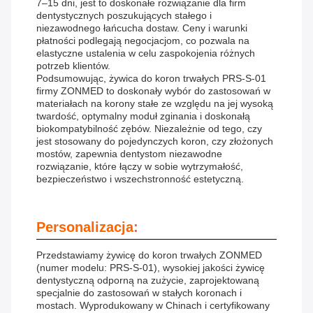
7–15 dni, jest to doskonałe rozwiązanie dla firm
dentystycznych poszukujących stałego i
niezawodnego łańcucha dostaw. Ceny i warunki
płatności podlegają negocjacjom, co pozwala na
elastyczne ustalenia w celu zaspokojenia różnych
potrzeb klientów.
Podsumowując, żywica do koron trwałych PRS-S-01
firmy ZONMED to doskonały wybór do zastosowań w
materiałach na korony stałe ze względu na jej wysoką
twardość, optymalny moduł zginania i doskonałą
biokompatybilność zębów. Niezależnie od tego, czy
jest stosowany do pojedynczych koron, czy złożonych
mostów, zapewnia dentystom niezawodne
rozwiązanie, które łączy w sobie wytrzymałość,
bezpieczeństwo i wszechstronność estetyczną.
Personalizacja:
Przedstawiamy żywicę do koron trwałych ZONMED
(numer modelu: PRS-S-01), wysokiej jakości żywicę
dentystyczną odporną na zużycie, zaprojektowaną
specjalnie do zastosowań w stałych koronach i
mostach. Wyprodukowany w Chinach i certyfikowany