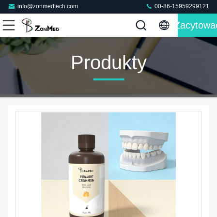
info@zonmedtech.com
00-86-15959299121
Zacytowa
Produkty