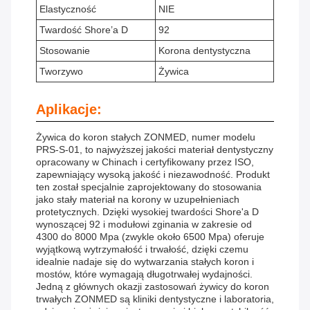
Elastyczność
NIE
Twardość Shore’a D
92
Stosowanie
Korona dentystyczna
Tworzywo
Żywica
Aplikacje:
Żywica do koron stałych ZONMED, numer modelu
PRS-S-01, to najwyższej jakości materiał dentystyczny
opracowany w Chinach i certyfikowany przez ISO,
zapewniający wysoką jakość i niezawodność. Produkt
ten został specjalnie zaprojektowany do stosowania
jako stały materiał na korony w uzupełnieniach
protetycznych. Dzięki wysokiej twardości Shore'a D
wynoszącej 92 i modułowi zginania w zakresie od
4300 do 8000 Mpa (zwykle około 6500 Mpa) oferuje
wyjątkową wytrzymałość i trwałość, dzięki czemu
idealnie nadaje się do wytwarzania stałych koron i
mostów, które wymagają długotrwałej wydajności.
Jedną z głównych okazji zastosowań żywicy do koron
trwałych ZONMED są kliniki dentystyczne i laboratoria,