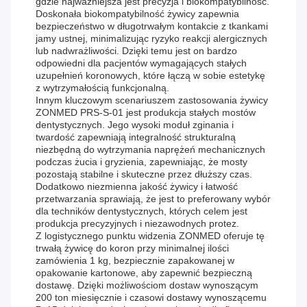
gdzie najważniejsza jest precyzja i biokompatybilność.
Doskonała biokompatybilność żywicy zapewnia
bezpieczeństwo w długotrwałym kontakcie z tkankami
jamy ustnej, minimalizując ryzyko reakcji alergicznych
lub nadwrażliwości. Dzięki temu jest on bardzo
odpowiedni dla pacjentów wymagających stałych
uzupełnień koronowych, które łączą w sobie estetykę
z wytrzymałością funkcjonalną.
Innym kluczowym scenariuszem zastosowania żywicy
ZONMED PRS-S-01 jest produkcja stałych mostów
dentystycznych. Jego wysoki moduł zginania i
twardość zapewniają integralność strukturalną
niezbędną do wytrzymania naprężeń mechanicznych
podczas żucia i gryzienia, zapewniając, że mosty
pozostają stabilne i skuteczne przez dłuższy czas.
Dodatkowo niezmienna jakość żywicy i łatwość
przetwarzania sprawiają, że jest to preferowany wybór
dla techników dentystycznych, których celem jest
produkcja precyzyjnych i niezawodnych protez.
Z logistycznego punktu widzenia ZONMED oferuje tę
trwałą żywicę do koron przy minimalnej ilości
zamówienia 1 kg, bezpiecznie zapakowanej w
opakowanie kartonowe, aby zapewnić bezpieczną
dostawę. Dzięki możliwościom dostaw wynoszącym
200 ton miesięcznie i czasowi dostawy wynoszącemu