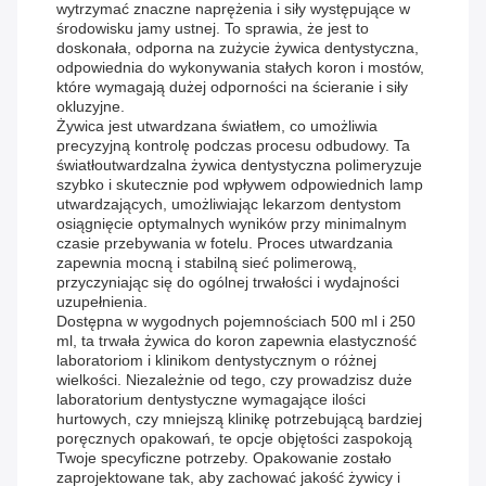
wytrzymać znaczne naprężenia i siły występujące w
środowisku jamy ustnej. To sprawia, że ​​jest to
doskonała, odporna na zużycie żywica dentystyczna,
odpowiednia do wykonywania stałych koron i mostów,
które wymagają dużej odporności na ścieranie i siły
okluzyjne.
Żywica jest utwardzana światłem, co umożliwia
precyzyjną kontrolę podczas procesu odbudowy. Ta
światłoutwardzalna żywica dentystyczna polimeryzuje
szybko i skutecznie pod wpływem odpowiednich lamp
utwardzających, umożliwiając lekarzom dentystom
osiągnięcie optymalnych wyników przy minimalnym
czasie przebywania w fotelu. Proces utwardzania
zapewnia mocną i stabilną sieć polimerową,
przyczyniając się do ogólnej trwałości i wydajności
uzupełnienia.
Dostępna w wygodnych pojemnościach 500 ml i 250
ml, ta trwała żywica do koron zapewnia elastyczność
laboratoriom i klinikom dentystycznym o różnej
wielkości. Niezależnie od tego, czy prowadzisz duże
laboratorium dentystyczne wymagające ilości
hurtowych, czy mniejszą klinikę potrzebującą bardziej
poręcznych opakowań, te opcje objętości zaspokoją
Twoje specyficzne potrzeby. Opakowanie zostało
zaprojektowane tak, aby zachować jakość żywicy i