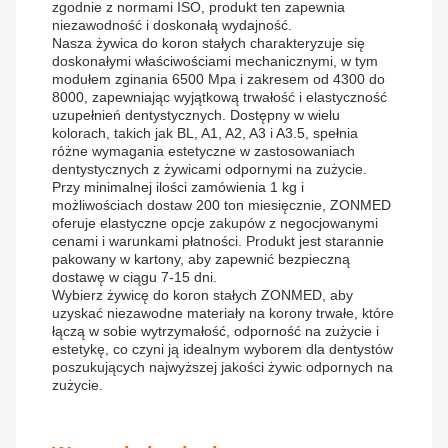
zgodnie z normami ISO, produkt ten zapewnia
niezawodność i doskonałą wydajność.
Nasza żywica do koron stałych charakteryzuje się
doskonałymi właściwościami mechanicznymi, w tym
modułem zginania 6500 Mpa i zakresem od 4300 do
8000, zapewniając wyjątkową trwałość i elastyczność
uzupełnień dentystycznych. Dostępny w wielu
kolorach, takich jak BL, A1, A2, A3 i A3.5, spełnia
różne wymagania estetyczne w zastosowaniach
dentystycznych z żywicami odpornymi na zużycie.
Przy minimalnej ilości zamówienia 1 kg i
możliwościach dostaw 200 ton miesięcznie, ZONMED
oferuje elastyczne opcje zakupów z negocjowanymi
cenami i warunkami płatności. Produkt jest starannie
pakowany w kartony, aby zapewnić bezpieczną
dostawę w ciągu 7-15 dni.
Wybierz żywicę do koron stałych ZONMED, aby
uzyskać niezawodne materiały na korony trwałe, które
łączą w sobie wytrzymałość, odporność na zużycie i
estetykę, co czyni ją idealnym wyborem dla dentystów
poszukujących najwyższej jakości żywic odpornych na
zużycie.