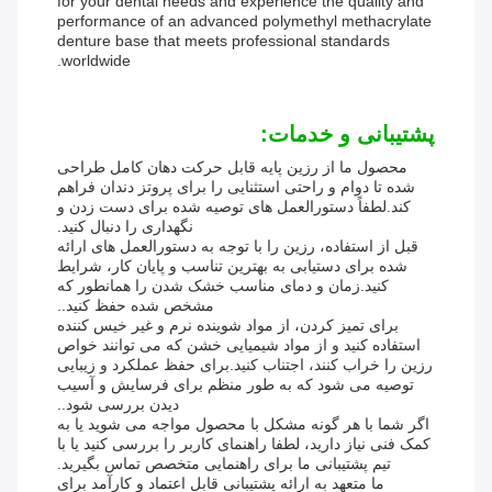
for your dental needs and experience the quality and
performance of an advanced polymethyl methacrylate
denture base that meets professional standards
worldwide.
پشتیبانی و خدمات:
محصول ما از رزین پایه قابل حرکت دهان کامل طراحی
شده تا دوام و راحتی استثنایی را برای پروتز دندان فراهم
کند.لطفاً دستورالعمل های توصیه شده برای دست زدن و
نگهداری را دنبال کنید.
قبل از استفاده، رزین را با توجه به دستورالعمل های ارائه
شده برای دستیابی به بهترین تناسب و پایان کار، شرایط
کنید.زمان و دمای مناسب خشک شدن را همانطور که
مشخص شده حفظ کنید..
برای تمیز کردن، از مواد شوینده نرم و غیر خیس کننده
استفاده کنید و از مواد شیمیایی خشن که می توانند خواص
رزین را خراب کنند، اجتناب کنید.برای حفظ عملکرد و زیبایی
توصیه می شود که به طور منظم برای فرسایش و آسیب
دیدن بررسی شود..
اگر شما با هر گونه مشکل با محصول مواجه می شوید یا به
کمک فنی نیاز دارید، لطفا راهنمای کاربر را بررسی کنید یا با
تیم پشتیبانی ما برای راهنمایی متخصص تماس بگیرید.
ما متعهد به ارائه پشتیبانی قابل اعتماد و کارآمد برای