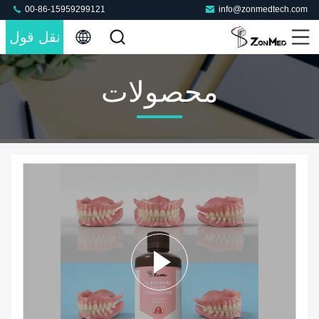
00-86-15959299121
info@zonmedtech.com
نقل قول
محصولات