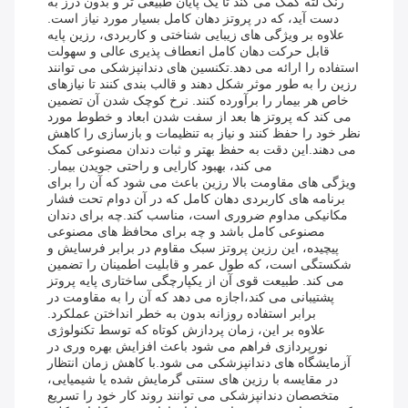
رنگ لثه کمک می کند تا یک پایان طبیعی تر و بدون درز به
دست آید، که در پروتز دهان کامل بسیار مورد نیاز است.
علاوه بر ویژگی های زیبایی شناختی و کاربردی، رزین پایه
قابل حرکت دهان کامل انعطاف پذیری عالی و سهولت
استفاده را ارائه می دهد.تکنسین های دندانپزشکی می توانند
رزین را به طور موثر شکل دهند و قالب بندی کنند تا نیازهای
خاص هر بیمار را برآورده کنند. نرخ کوچک شدن آن تضمین
می کند که پروتز ها بعد از سفت شدن ابعاد و خطوط مورد
نظر خود را حفظ کنند و نیاز به تنظیمات و بازسازی را کاهش
می دهند.این دقت به حفظ بهتر و ثبات دندان مصنوعی کمک
می کند، بهبود کارایی و راحتی جویدن بیمار.
ویژگی های مقاومت بالا رزین باعث می شود که آن را برای
برنامه های کاربردی دهان کامل که در آن دوام تحت فشار
مکانیکی مداوم ضروری است، مناسب کند.چه برای دندان
مصنوعی کامل باشد و چه برای محافظ های مصنوعی
پیچیده، این رزین پروتز سبک مقاوم در برابر فرسایش و
شکستگی است، که طول عمر و قابلیت اطمینان را تضمین
می کند. طبیعت قوی آن از یکپارچگی ساختاری پایه پروتز
پشتیبانی می کند،اجازه می دهد که آن را به مقاومت در
برابر استفاده روزانه بدون به خطر انداختن عملکرد.
علاوه بر این، زمان پردازش کوتاه که توسط تکنولوژی
نورپردازی فراهم می شود باعث افزایش بهره وری در
آزمایشگاه های دندانپزشکی می شود.با کاهش زمان انتظار
در مقایسه با رزین های سنتی گرمایش شده یا شیمیایی،
متخصصان دندانپزشکی می توانند روند کار خود را تسریع