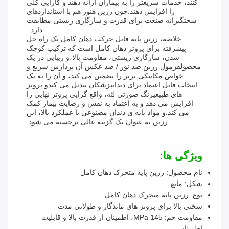
کنند، خدمات سریعتر را به بیماران ارائه دهند و کارایی کلی
را افزایش دهند.چون رزین هنوز هم با استانداردهای
سختگیرانه صنعت برای قدرت و سازگاری زیستی مطابقت
دارد..
خلاصه، رزین پایه قابل حرکت دهان کامل یک راه حل
پیشرفته برای پروتز دهان کامل است که ترکیب کوچک
شدن، سازگاری زیستی، مقاومت بالا،و زیبایی در یک
محصولفرمول رزین ضد نور / ضد عکس آن پردازش سریع و
خواص مکانیکی برتر را تضمین می کند، و آن را به یک
انتخاب قابل اعتماد برای دندانپزشکان تبدیل می کندو پروتز
های طبیعیرنگ صورتی لثه، واقع گرایی پروتز نهایی را
افزایش می دهد و به اعتماد به نفس و رضایت بیمار کمک
می کند.و مواد پایه ی دندان مصنوعی با عملکرد بالا، این
رزین به عنوان یک گزینه عالی برجسته می شود.
ویژگی ها:
نام محصول: رزین پایه متحرک دهان کامل
شکل: مایع
نوع: رزین پایه متحرک دهان کامل
سختی بالا برای پروتز های ماندگار و طولانی مدت
مقاومت خم: 145 MPa، اطمینان از قدرت بالا و قابلیت
اطمینان