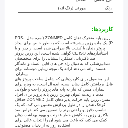
رنگ
صورتی (رنگ لثه)
کاربردها:
رزین پایه متحرک دهان کامل ZONMED (نمره مدل: PRS-
R) یک ماده رزین پیشرفته است که به طور خاص برای ایجاد
پروتز دندان با کیفیت بالا طراحی شده است.از چین و با
استانداردهای CE ISO گواهی شده است، این رزین پروتز
ضد باکتریایی عملکرد استثنایی را برای متخصصان
دندانپزشکی که به دنبال راه حل های قابل اعتماد و ماندگار
هستند ارائه می دهد.ارائه یک نتیجه زیبایی دوستانه برای
بیماران.
این محصول برای کاربردهایی که شامل ساخت پروتز های
قابل برداشتن کامل دهان است، ایده آل است، به ویژه برای
بیماران مسن که نیاز به پایه های پروتز راحت و طولانی
مدت دارند.به عنوان بهترین رزین پایه پروتز برای افراد
مسن، رزین پایه حرکت پذیر دهان کامل ZONMED حداقل
کوچک شدن را در طول پردازش تضمین می کند، که یک
تناسب دقیق و راحتی برتر را تضمین می کند.خواص ضد
باکتری رزین به کاهش خطر عفونت و بهبود بهداشت دهان
کمک می کند، که باعث می شود آن را انتخاب عالی برای
استفاده روزانه از دندان مصنوعی.