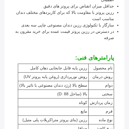
حداقل میزان انقباض برای پروتز های دقیق
رزین پروتز با مقاومت بالا که برای کاربردهای مختلف دندان
مناسب است
سازگار با تکنولوژی رزین دندان مصنوعی چاپی سه بعدی
در دسترس در رزین پروتز قیمت عمده برای خرید مقرون به
صرفه
پارامترهای فنی:
نام محصول
رزین پایه قابل جابجایی دهان کامل
روش درمان
روش نورپردازی (روغن پایه پروتز UV)
دوام
سطح بالا (رژد دندان مصنوعی با تاثیر بالا)
سختی
بالا (ساحل D: 88)
زمان پردازش
کوتاه
فرم
مایع
نوع ماده
رزین (بنای پروتز متراکریلات پلی متیل)
نرخ کاهش
حداقل