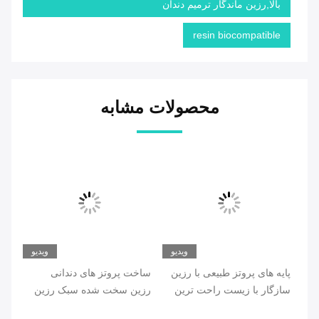
بالا,رزین ماندگار ترمیم دندان
resin biocompatible
محصولات مشابه
ویدیو
ویدیو
پایه های پروتز طبیعی با رزین
ساخت پروتز های دندانی
رزی
سازگار با زیست راحت ترین
رزین سخت شده سبک رزین
بیمار
بیوکامپتیبل سبک
دند