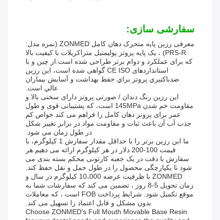
سفارشی سازی:
معرفی رزین پایه متحرک دهان کامل ZONMED (نمره مدل:
PRS-R) ، یک پایه پروتز پولیمتیل متراکریلات با کیفیت بالا
که برای عملکرد و دوام برتر طراحی شده است.از چین و با
استانداردهای CE ISO گواهی شده است، اين رزين
ضدباکتيري پروتز براي حفظ بهداشت و آسايش بيماران
عالي است.
این رزین رنگ دندان / صورتی پروتز دارای سختی بالا و
مقاومت خم شدن 145MPa است، که پشتیبانی قوی و طول
عمر برای پروتز دهان کامل را فراهم می کند.خواص کم
جذب آب آن باعث ثبات و مقاومت مواد در برابر تغییر شکل
در طول زمان می شود.
ما این رزین برتر را با حداقل مقدار سفارش 1 کیلوگرم، با
قیمت 100-200 دلار در هر کیلوگرم ارائه می دهیم.هر
سفارش با دقت در یک جعبه کارتونی محکم بسته بندی می
شود تا یکپارچگی محصول را در طول حمل و نقل حفظ کند.
ZONMED با ظرفیت عرضه 10،000 کیلوگرم در سال و
زمان تحویل 5-8 روز ، تضمین می کند که سفارشات شما به
موقع تکمیل شود. شرایط پرداخت FOB است ، که معاملات
بدون مشکل و قابل اعتماد را تسهیل می کند.
Choose ZONMED's Full Mouth Movable Base Resin