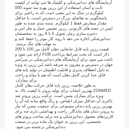
آزمایشگاه های دندانپزشکی و کلینیک ها می توانند از کیفیت
ثابت و آسان استفاده از این رزین بهره مند شوند.000
کیلوگرم در سال به این معنی است که به راحتی برای
پاسخگویی به تقاضای بزرگ در دسترس است، با حداقل
مقدار سفارش فقط 1 کیلوگرم. بسته بندی شده به طور
ایمن در جعبه های کارتونی، رزین تضمین حمل و نقل امن و
ذخیره سازی.زمان تحویل 5 تا 8 روز به متخصصان
دندانپزشکی اجازه می دهد تا روند کار موثر را حفظ کنند و
به مهلت های تنگ برسند.
قیمت رزین پایه قابل جابجایی دهان کامل بین 100 تا 200
دلار است که تحت شرایط پرداخت FOB ارائه می شود و
باعث می شود برای آزمایشگاه های دندانپزشکی در سراسر
جهان در دسترس و مقرون به صرفه باشد.این رزین به ویژه
به دلیل انعطاف پذیری و قابلیت اطمینان در تولید پایه های
قابل جدا کردن کامل دهان است که هم با دوام و راحت
برای بیماران.
به طور خلاصه، رزین پایه قابل حرکت دهان کامل
ZONMED بهترین انتخاب برای تولید پروتز با کیفیت بالا، به
ویژه برای بیماران مسن است. ترکیب رزین پروتز ضد
باکتری آن،حداقل میزان انقباض، و رنگ واقع بینانه لثه آن را
بهترین رزین پایه دندان مصنوعی برای جمعیت مسن که نیاز
به پروتز دندان های ماندگار، راحت و بهداشتی دارند.چه برای
کاربردهای معمول دندانپزشکی و چه برای ساخت پروتز های
تخصصی، این رزین به عنوان یک ماده برتر در صنعت
دندانپزشکی برجسته می شود.