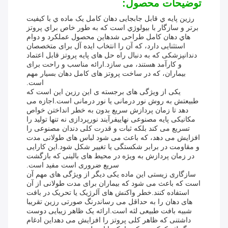
توضیحات محصول:
رزين پايه ي قابل جابجایی دهان کامل يک ماده ي با کيفيت
برتر و سازگار با بيولوژي است که به طور خاص براي پروتز
هاي دهان کامل طراحی شدهاین محصول عملکرد و دوام
استثنایی دارد، که آن را انتخاب ایده آل برای متخصصان
دندانپزشکی که به دنبال راه حل های پایه پروتز قابل اعتماد
و کارآمد هستند، می سازد.ارائه مناسب و راحت برای
بیماران، که در ساخت پروتز های کامل دهان بسیار مهم
است.
یکی از ویژگی های برجسته ی این رزین این است که
طبیعتش به روش نور درمانی یا نور درمانی است.اجازه می
دهد تا زمان پردازش سریع بدون به خطر انداختن خواص
مکانیکی پایه مصنوعی نهاییفرآیند نورپردازی نه تنها تولید را
تسریع می کند بلکه ثبات و قدرت کلی دندان مصنوعی را
افزایش می دهد، که باعث می شود لباس های طولانی مدت
و مقاومت در برابر شکستگی یا تغییر شکل شود.این کارایی
در زمان پردازش به ویژه در محیط های بالینی که بازگشت
سریع ضروری است مفید است.
سازگاری زیستی این ماده یکی دیگر از ویژگی های مهم آن
است که باعث می شود که بیماران برای مدت طولانی از آن
استفاده کنند.خطر واکنش های آلرژیک یا تحریک در بافت
های دهان را به حداقل می رساندرنگ صورتی رزین تقریبا
شبیه بافت طبیعی لثه است.ارائه یک ظاهر زیبایی دوست
داشتنی که ظاهر کلی پروتز را افزایش می دهداین ادغام