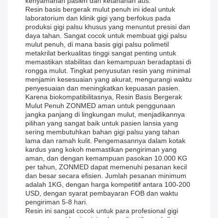
kenyamanan pasien dan ketahanan aus.
Resin basis bergerak mulut penuh ini ideal untuk
laboratorium dan klinik gigi yang berfokus pada
produksi gigi palsu khusus yang menuntut presisi dan
daya tahan. Sangat cocok untuk membuat gigi palsu
mulut penuh, di mana basis gigi palsu polimetil
metakrilat berkualitas tinggi sangat penting untuk
memastikan stabilitas dan kemampuan beradaptasi di
rongga mulut. Tingkat penyusutan resin yang minimal
menjamin kesesuaian yang akurat, mengurangi waktu
penyesuaian dan meningkatkan kepuasan pasien.
Karena biokompatibilitasnya, Resin Basis Bergerak
Mulut Penuh ZONMED aman untuk penggunaan
jangka panjang di lingkungan mulut, menjadikannya
pilihan yang sangat baik untuk pasien lansia yang
sering membutuhkan bahan gigi palsu yang tahan
lama dan ramah kulit. Pengemasannya dalam kotak
kardus yang kokoh memastikan pengiriman yang
aman, dan dengan kemampuan pasokan 10.000 KG
per tahun, ZONMED dapat memenuhi pesanan kecil
dan besar secara efisien. Jumlah pesanan minimum
adalah 1KG, dengan harga kompetitif antara 100-200
USD, dengan syarat pembayaran FOB dan waktu
pengiriman 5-8 hari.
Resin ini sangat cocok untuk para profesional gigi