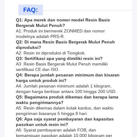
FAQ:
Q1: Apa merek dan nomor model Resin Basis
Bergerak Mulut Penuh?
A1: Produk ini bermerek ZONMED dan nomor
modelnya adalah PRS-R.
Q2: Di mana Resin Basis Bergerak Mulut Penuh
diproduksi?
A2: Resin ini diproduksi di Tiongkok.
Q3: Sertifikasi apa yang dimiliki resin ini?
A3: Resin Basis Bergerak Mulut Penuh memiliki
sertifikasi CE dan ISO.
Q4: Berapa jumlah pesanan minimum dan kisaran
harga untuk produk ini?
A4: Jumlah pesanan minimum adalah 1 kilogram,
dengan harga berkisar antara 100 hingga 200 USD.
Q5: Bagaimana produk dikemas dan berapa lama
waktu pengirimannya?
A5: Resin dikemas dalam kotak kardus, dan waktu
pengiriman biasanya 5 hingga 8 hari.
Q6: Apa saja syarat pembayaran dan kapasitas
pasokan untuk resin ini?
A6: Syarat pembayaran adalah FOB, dan
kemampuan pasokan adalah 10.000 kilogram per