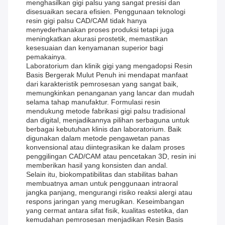
menghasilkan gigi palsu yang sangat presisi dan
disesuaikan secara efisien. Penggunaan teknologi
resin gigi palsu CAD/CAM tidak hanya
menyederhanakan proses produksi tetapi juga
meningkatkan akurasi prostetik, memastikan
kesesuaian dan kenyamanan superior bagi
pemakainya.
Laboratorium dan klinik gigi yang mengadopsi Resin
Basis Bergerak Mulut Penuh ini mendapat manfaat
dari karakteristik pemrosesan yang sangat baik,
memungkinkan penanganan yang lancar dan mudah
selama tahap manufaktur. Formulasi resin
mendukung metode fabrikasi gigi palsu tradisional
dan digital, menjadikannya pilihan serbaguna untuk
berbagai kebutuhan klinis dan laboratorium. Baik
digunakan dalam metode pengawetan panas
konvensional atau diintegrasikan ke dalam proses
penggilingan CAD/CAM atau pencetakan 3D, resin ini
memberikan hasil yang konsisten dan andal.
Selain itu, biokompatibilitas dan stabilitas bahan
membuatnya aman untuk penggunaan intraoral
jangka panjang, mengurangi risiko reaksi alergi atau
respons jaringan yang merugikan. Keseimbangan
yang cermat antara sifat fisik, kualitas estetika, dan
kemudahan pemrosesan menjadikan Resin Basis