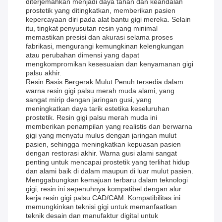
diterjemahkan menjadi daya tahan dan keandalan
prostetik yang ditingkatkan, memberikan pasien
kepercayaan diri pada alat bantu gigi mereka. Selain
itu, tingkat penyusutan resin yang minimal
memastikan presisi dan akurasi selama proses
fabrikasi, mengurangi kemungkinan kelengkungan
atau perubahan dimensi yang dapat
mengkompromikan kesesuaian dan kenyamanan gigi
palsu akhir.
Resin Basis Bergerak Mulut Penuh tersedia dalam
warna resin gigi palsu merah muda alami, yang
sangat mirip dengan jaringan gusi, yang
meningkatkan daya tarik estetika keseluruhan
prostetik. Resin gigi palsu merah muda ini
memberikan penampilan yang realistis dan berwarna
gigi yang menyatu mulus dengan jaringan mulut
pasien, sehingga meningkatkan kepuasan pasien
dengan restorasi akhir. Warna gusi alami sangat
penting untuk mencapai prostetik yang terlihat hidup
dan alami baik di dalam maupun di luar mulut pasien.
Menggabungkan kemajuan terbaru dalam teknologi
gigi, resin ini sepenuhnya kompatibel dengan alur
kerja resin gigi palsu CAD/CAM. Kompatibilitas ini
memungkinkan teknisi gigi untuk memanfaatkan
teknik desain dan manufaktur digital untuk