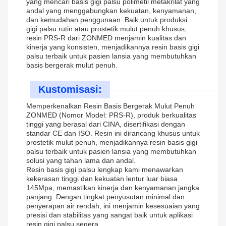
yang mencari basis gigi palsu polimetil metakrilat yang
andal yang menggabungkan kekuatan, kenyamanan,
dan kemudahan penggunaan. Baik untuk produksi
gigi palsu rutin atau prostetik mulut penuh khusus,
resin PRS-R dari ZONMED menjamin kualitas dan
kinerja yang konsisten, menjadikannya resin basis gigi
palsu terbaik untuk pasien lansia yang membutuhkan
basis bergerak mulut penuh.
Kustomisasi:
Memperkenalkan Resin Basis Bergerak Mulut Penuh
ZONMED (Nomor Model: PRS-R), produk berkualitas
tinggi yang berasal dari CINA, disertifikasi dengan
standar CE dan ISO. Resin ini dirancang khusus untuk
prostetik mulut penuh, menjadikannya resin basis gigi
palsu terbaik untuk pasien lansia yang membutuhkan
solusi yang tahan lama dan andal.
Resin basis gigi palsu lengkap kami menawarkan
kekerasan tinggi dan kekuatan lentur luar biasa
145Mpa, memastikan kinerja dan kenyamanan jangka
panjang. Dengan tingkat penyusutan minimal dan
penyerapan air rendah, ini menjamin kesesuaian yang
presisi dan stabilitas yang sangat baik untuk aplikasi
resin gigi palsu segera.