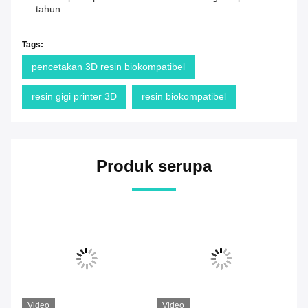
tahun.
Tags:
pencetakan 3D resin biokompatibel
resin gigi printer 3D
resin biokompatibel
Produk serupa
Video
Video
Vi