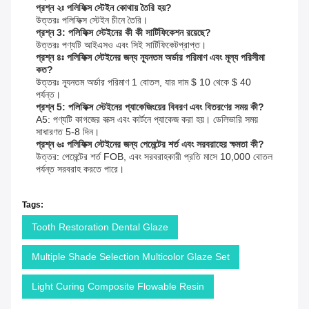
প্রশ্ন ২ঃ পলিফিক্স স্টেইন কোথায় তৈরি হয়?
উত্তরঃ পলিফিক্স স্টেইন চীনে তৈরি।
প্রশ্ন 3: পলিফিক্স স্টেইনের কী কী সার্টিফিকেশন রয়েছে?
উত্তরঃ পণ্যটি আইএসও এবং সিই সার্টিফিকেটপ্রাপ্ত।
প্রশ্ন ৪ঃ পলিফিক্স স্টেইনের জন্য ন্যূনতম অর্ডার পরিমাণ এবং মূল্য পরিসীমা
কত?
উত্তরঃ ন্যূনতম অর্ডার পরিমাণ 1 বোতল, যার দাম $ 10 থেকে $ 40
পর্যন্ত।
প্রশ্ন 5: পলিফিক্স স্টেইনের প্যাকেজিংয়ের বিবরণ এবং বিতরণের সময় কী?
A5: পণ্যটি কাগজের বাক্স এবং কার্টনে প্যাকেজ করা হয়। ডেলিভারি সময়
সাধারণত 5-8 দিন।
প্রশ্ন ৬ঃ পলিফিক্স স্টেইনের জন্য পেমেন্টের শর্ত এবং সরবরাহের ক্ষমতা কী?
উত্তর: পেমেন্টের শর্ত FOB, এবং সরবরাহকারী প্রতি মাসে 10,000 বোতল
পর্যন্ত সরবরাহ করতে পারে।
Tags:
Tooth Restoration Dental Glaze
Multiple Shade Selection Multicolor Glaze Set
Light Curing Composite Flowable Resin