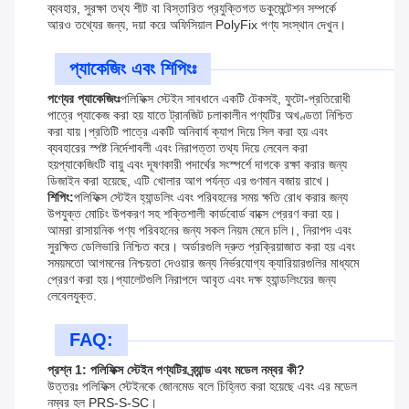
ব্যবহার, সুরক্ষা তথ্য শীট বা বিস্তারিত প্রযুক্তিগত ডকুমেন্টেশন সম্পর্কে
আরও তথ্যের জন্য, দয়া করে অফিসিয়াল PolyFix পণ্য সংস্থান দেখুন।
প্যাকেজিং এবং শিপিংঃ
পণ্যের প্যাকেজিংঃ
পলিফিক্স স্টেইন সাবধানে একটি টেকসই, ফুটো-প্রতিরোধী
পাত্রে প্যাকেজ করা হয় যাতে ট্রানজিট চলাকালীন পণ্যটির অখণ্ডতা নিশ্চিত
করা যায়।প্রতিটি পাত্রে একটি অনিবার্য ক্যাপ দিয়ে সিল করা হয় এবং
ব্যবহারের স্পষ্ট নির্দেশাবলী এবং নিরাপত্তা তথ্য দিয়ে লেবেল করা
হয়প্যাকেজিংটি বায়ু এবং দূষণকারী পদার্থের সংস্পর্শে দাগকে রক্ষা করার জন্য
ডিজাইন করা হয়েছে, এটি খোলার আগ পর্যন্ত এর গুণমান বজায় রাখে।
শিপিং:
পলিফিক্স স্টেইন হ্যান্ডলিং এবং পরিবহনের সময় ক্ষতি রোধ করার জন্য
উপযুক্ত মোচিং উপকরণ সহ শক্তিশালী কার্ডবোর্ড বাক্সে প্রেরণ করা হয়।
আমরা রাসায়নিক পণ্য পরিবহনের জন্য সকল নিয়ম মেনে চলি।, নিরাপদ এবং
সুরক্ষিত ডেলিভারি নিশ্চিত করে। অর্ডারগুলি দ্রুত প্রক্রিয়াজাত করা হয় এবং
সময়মতো আগমনের নিশ্চয়তা দেওয়ার জন্য নির্ভরযোগ্য ক্যারিয়ারগুলির মাধ্যমে
প্রেরণ করা হয়।প্যালেটগুলি নিরাপদে আবৃত এবং দক্ষ হ্যান্ডলিংয়ের জন্য
লেবেলযুক্ত.
FAQ:
প্রশ্ন 1: পলিফিক্স স্টেইন পণ্যটির ব্র্যান্ড এবং মডেল নম্বর কী?
উত্তরঃ পলিফিক্স স্টেইনকে জোনমেড বলে চিহ্নিত করা হয়েছে এবং এর মডেল
নম্বর হল PRS-S-SC।