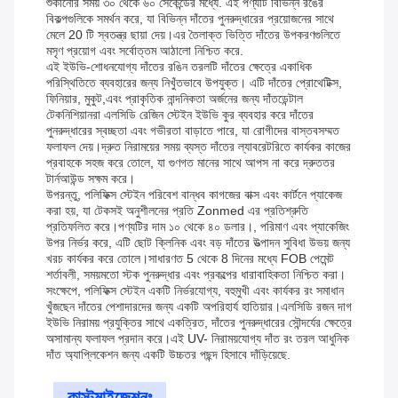
শুকানোর সময় ৩০ থেকে ৬০ সেকেন্ডের মধ্যে. এই পণ্যটি বিভিন্ন রঙের
বিকল্পগুলিকে সমর্থন করে, যা বিভিন্ন দাঁতের পুনরুদ্ধারের প্রয়োজনের সাথে
মেলে 20 টি স্বতন্ত্র ছায়া দেয়।এর তৈলাক্ত ভিত্তি দাঁতের উপকরণগুলিতে
মসৃণ প্রয়োগ এবং সর্বোত্তম আঠালো নিশ্চিত করে.
এই ইউভি-শোধনযোগ্য দাঁতের রঙিন তরলটি দাঁতের ক্ষেত্রে একাধিক
পরিস্থিতিতে ব্যবহারের জন্য নিখুঁতভাবে উপযুক্ত। এটি দাঁতের প্রোথেটিক্স,
ফিনিয়ার, মুকুট,এবং প্রাকৃতিক নান্দনিকতা অর্জনের জন্য দাঁতডেন্টাল
টেকনিশিয়ানরা এলসিডি রেজিন স্টেইন ইউভি কুর ব্যবহার করে দাঁতের
পুনরুদ্ধারের স্বচ্ছতা এবং গভীরতা বাড়াতে পারে, যা রোগীদের বাস্তবসম্মত
ফলাফল দেয়।দ্রুত নিরাময়ের সময় ব্যস্ত দাঁতের ল্যাবরেটরিতে কার্যকর কাজের
প্রবাহকে সহজ করে তোলে, যা গুণগত মানের সাথে আপস না করে দ্রুততর
টার্নআউন্ড সক্ষম করে।
উপরন্তু, পলিফিক্স স্টেইন পরিবেশ বান্ধব কাগজের বাক্স এবং কার্টনে প্যাকেজ
করা হয়, যা টেকসই অনুশীলনের প্রতি Zonmed এর প্রতিশ্রুতি
প্রতিফলিত করে।পণ্যটির দাম ১০ থেকে ৪০ ডলার।, পরিমাণ এবং প্যাকেজিং
উপর নির্ভর করে, এটি ছোট ক্লিনিক এবং বড় দাঁতের উত্পাদন সুবিধা উভয় জন্য
খরচ কার্যকর করে তোলে।সাধারণত 5 থেকে 8 দিনের মধ্যে FOB পেমেন্ট
শর্তাবলী, সময়মতো স্টক পুনরুদ্ধার এবং প্রকল্পের ধারাবাহিকতা নিশ্চিত করা।
সংক্ষেপে, পলিফিক্স স্টেইন একটি নির্ভরযোগ্য, বহুমুখী এবং কার্যকর রং সমাধান
খুঁজছেন দাঁতের পেশাদারদের জন্য একটি অপরিহার্য হাতিয়ার।এলসিডি রজন দাগ
ইউভি নিরাময় প্রযুক্তির সাথে একত্রিত, দাঁতের পুনরুদ্ধারের সৌন্দর্যের ক্ষেত্রে
অসামান্য ফলাফল প্রদান করে।এই UV- নিরাময়যোগ্য দাঁত রং তরল আধুনিক
দাঁত অ্যাপ্লিকেশন জন্য একটি উচ্চতর পছন্দ হিসাবে দাঁড়িয়েছে.
কাস্টমাইজেশনঃ