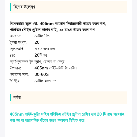
বিশেষ উল্লেখ
বিশেষভাবে তুলে ধরা:
405nm আলোক নিরাময়কারী দাঁতের রজন দাগ
,
পলিফিক্স স্টেইন ডেন্টাল কালার ডাই
,
২০ রঙের দাঁতের রজন দাগ
আবেদন:
ডেন্টাল শিল্প
টুকরা সংখ্যা:
20
ক্লিনআপ:
সাবান এবং জল
রঙ:
20টি রঙ
অ্যাপ্লিকেশন টুল:
ব্রাশ, রোলার বা স্প্রে
উপাদান:
405nm লাইট-কিউরিং ডাইস
শুকানোর সময়:
30-60S
বৈশিষ্ট্য:
ডেন্টাল রজন দাগ
বর্ণনা
405nm লাইট-কুরিং ডাইস পলিফিক্স স্টেইন ডেন্টাল রেসিন দাগ 20 টি রঙে সরবরাহ
করা হয় যা ধারাবাহিক দাঁতের রঙের ফলাফল নিশ্চিত করে