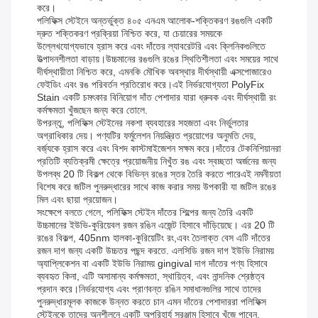
করে।
পলিফিক্স স্টেইনে অন্তর্ভুক্ত ৪০৫ এনএম আলোক-শক্তিকরণ রঙগুলি একটি
দ্রুত শক্তিকরণ প্রক্রিয়া নিশ্চিত করে, যা চেয়ারের সময়কে
উল্লেখযোগ্যভাবে হ্রাস করে এবং দাঁতের ল্যাবরেটরি এবং ক্লিনিকগুলিতে
উত্পাদনশীলতা বাড়ায়।উচ্চমানের রঙগুলি রঙের স্থিতিশীলতা এবং সময়ের সাথে
দীর্ঘস্থায়ীতা নিশ্চিত করে, এমনকি মৌখিক অবস্থার দীর্ঘস্থায়ী এক্সপোজারেও
ফেইডিং এবং রঙ পরিবর্তন প্রতিরোধ করে।এই নির্ভরযোগ্যতা PolyFix
Stain একটি চমৎকার বিনিয়োগ দাঁত পেশাদার যারা ধ্রুবক এবং দীর্ঘস্থায়ী রং
কর্মক্ষমতা খুঁজছেন জন্য করে তোলে.
উপরন্তু, পলিফিক্স স্টেইনের নকশা ব্যবহারের সহজতা এবং নির্ভুলতার
অগ্রাধিকার দেয়। পণ্যটির ফর্মুলেশন নিয়ন্ত্রিত প্রয়োগের অনুমতি দেয়,
বর্জ্যকে হ্রাস করে এবং বিশদ কাস্টমাইজেশন সক্ষম করে।দাঁতের টেকনিশিয়ানরা
প্রতিটি ব্যতিক্রমী ক্ষেত্রে প্রয়োজনীয় নিখুঁত রঙ এবং স্বচ্ছতা অর্জনের জন্য
উপলব্ধ 20 টি বিকল্প থেকে বিভিন্ন রঙের স্তর তৈরি করতে পারেএই নমনীয়তা
বিশেষ করে জটিল পুনরুদ্ধারের সাথে কাজ করার সময় উপকারী যা জটিল রঙের
মিল এবং ছায়া প্রয়োজন।
সংক্ষেপে বলতে গেলে, পলিফিক্স স্টেইন দাঁতের শিল্পের জন্য তৈরি একটি
উচ্চমানের ইউভি-কুরিয়েবল রজন রঙিন এজেন্ট হিসাবে দাঁড়িয়েছে। এর 20 টি
রঙের বিকল্প, 405nm হালকা-কুরিয়েটিং রং,এবং তৈলাক্ত বেস এটি দাঁতের
রজন দাগ জন্য একটি উচ্চতর পছন্দ করতে. এলসিডি রজন দাগ ইউভি নিরাময়
অ্যাপ্লিকেশন বা একটি ইউভি নিরাময় gingival দাগ দাঁতের পণ্য হিসাবে
ব্যবহৃত কিনা, এটি অসামান্য কর্মক্ষমতা, স্থায়িত্ব, এবং নান্দনিক শ্রেষ্ঠত্ব
প্রদান করে।নির্ভরযোগ্য এবং প্রাণবন্ত রঙিন সমাধানগুলির সাথে তাদের
পুনরুদ্ধারমূলক কাজকে উন্নত করতে চান এমন দাঁতের পেশাদাররা পলিফিক্স
স্টেইনকে তাদের অনুশীলনে একটি অপরিহার্য সরঞ্জাম হিসাবে খুঁজে পাবেন.