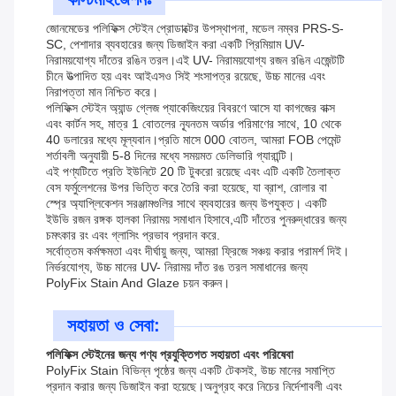
জোনমেডের পলিফিক্স স্টেইন প্রোডাক্টের উপস্থাপনা, মডেল নম্বর PRS-S-
SC, পেশাদার ব্যবহারের জন্য ডিজাইন করা একটি প্রিমিয়াম UV-
নিরাময়যোগ্য দাঁতের রঙিন তরল।এই UV- নিরাময়যোগ্য রজন রঙিন এজেন্টটি
চীনে উত্পাদিত হয় এবং আইএসও সিই শংসাপত্র রয়েছে, উচ্চ মানের এবং
নিরাপত্তা মান নিশ্চিত করে।
পলিফিক্স স্টেইন অ্যান্ড গ্লেজ প্যাকেজিংয়ের বিবরণে আসে যা কাগজের বাক্স
এবং কার্টন সহ, মাত্র 1 বোতলের ন্যূনতম অর্ডার পরিমাণের সাথে, 10 থেকে
40 ডলারের মধ্যে মূল্যবান।প্রতি মাসে 000 বোতল, আমরা FOB পেমেন্ট
শর্তাবলী অনুযায়ী 5-8 দিনের মধ্যে সময়মত ডেলিভারি গ্যারান্টি।
এই পণ্যটিতে প্রতি ইউনিটে 20 টি টুকরো রয়েছে এবং এটি একটি তৈলাক্ত
বেস ফর্মুলেশনের উপর ভিত্তি করে তৈরি করা হয়েছে, যা ব্রাশ, রোলার বা
স্প্রে অ্যাপ্লিকেশন সরঞ্জামগুলির সাথে ব্যবহারের জন্য উপযুক্ত। একটি
ইউভি রজন রঙ্গক হালকা নিরাময় সমাধান হিসাবে,এটি দাঁতের পুনরুদ্ধারের জন্য
চমৎকার রং এবং গ্লাসিং প্রভাব প্রদান করে.
সর্বোত্তম কর্মক্ষমতা এবং দীর্ঘায়ু জন্য, আমরা ফ্রিজে সঞ্চয় করার পরামর্শ দিই।
নির্ভরযোগ্য, উচ্চ মানের UV- নিরাময় দাঁত রঙ তরল সমাধানের জন্য
PolyFix Stain And Glaze চয়ন করুন।
সহায়তা ও সেবা:
পলিফিক্স স্টেইনের জন্য পণ্য প্রযুক্তিগত সহায়তা এবং পরিষেবা
PolyFix Stain বিভিন্ন পৃষ্ঠের জন্য একটি টেকসই, উচ্চ মানের সমাপ্তি
প্রদান করার জন্য ডিজাইন করা হয়েছে।অনুগ্রহ করে নিচের নির্দেশাবলী এবং