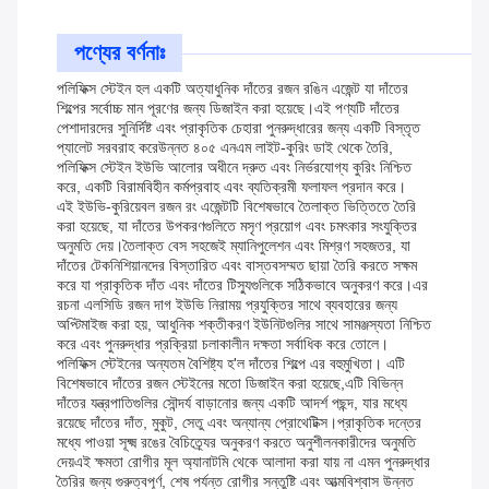
পণ্যের বর্ণনাঃ
পলিফিক্স স্টেইন হল একটি অত্যাধুনিক দাঁতের রজন রঙিন এজেন্ট যা দাঁতের
শিল্পের সর্বোচ্চ মান পূরণের জন্য ডিজাইন করা হয়েছে।এই পণ্যটি দাঁতের
পেশাদারদের সুনির্দিষ্ট এবং প্রাকৃতিক চেহারা পুনরুদ্ধারের জন্য একটি বিস্তৃত
প্যালেট সরবরাহ করেউন্নত ৪০৫ এনএম লাইট-কুরিং ডাই থেকে তৈরি,
পলিফিক্স স্টেইন ইউভি আলোর অধীনে দ্রুত এবং নির্ভরযোগ্য কুরিং নিশ্চিত
করে, একটি বিরামবিহীন কর্মপ্রবাহ এবং ব্যতিক্রমী ফলাফল প্রদান করে।
এই ইউভি-কুরিয়েবল রজন রং এজেন্টটি বিশেষভাবে তৈলাক্ত ভিত্তিতে তৈরি
করা হয়েছে, যা দাঁতের উপকরণগুলিতে মসৃণ প্রয়োগ এবং চমৎকার সংযুক্তির
অনুমতি দেয়।তৈলাক্ত বেস সহজেই ম্যানিপুলেশন এবং মিশ্রণ সহজতর, যা
দাঁতের টেকনিশিয়ানদের বিস্তারিত এবং বাস্তবসম্মত ছায়া তৈরি করতে সক্ষম
করে যা প্রাকৃতিক দাঁত এবং দাঁতের টিস্যুগুলিকে সঠিকভাবে অনুকরণ করে।এর
রচনা এলসিডি রজন দাগ ইউভি নিরাময় প্রযুক্তির সাথে ব্যবহারের জন্য
অপ্টিমাইজ করা হয়, আধুনিক শক্তীকরণ ইউনিটগুলির সাথে সামঞ্জস্যতা নিশ্চিত
করে এবং পুনরুদ্ধার প্রক্রিয়া চলাকালীন দক্ষতা সর্বাধিক করে তোলে।
পলিফিক্স স্টেইনের অন্যতম বৈশিষ্ট্য হ'ল দাঁতের শিল্পে এর বহুমুখিতা। এটি
বিশেষভাবে দাঁতের রজন স্টেইনের মতো ডিজাইন করা হয়েছে,এটি বিভিন্ন
দাঁতের যন্ত্রপাতিগুলির সৌন্দর্য বাড়ানোর জন্য একটি আদর্শ পছন্দ, যার মধ্যে
রয়েছে দাঁতের দাঁত, মুকুট, সেতু এবং অন্যান্য প্রোথেটিক্স।প্রাকৃতিক দন্তের
মধ্যে পাওয়া সূক্ষ্ম রঙের বৈচিত্র্যের অনুকরণ করতে অনুশীলনকারীদের অনুমতি
দেয়এই ক্ষমতা রোগীর মূল অ্যানাটমি থেকে আলাদা করা যায় না এমন পুনরুদ্ধার
তৈরির জন্য গুরুত্বপূর্ণ, শেষ পর্যন্ত রোগীর সন্তুষ্টি এবং আত্মবিশ্বাস উন্নত