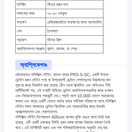
বৈশিষ্ট্য
দাঁতের রজন দাগ
শুকানোর সময়
৩০-৬০ সেকেন্ড
সংরক্ষণ
রেফ্রিজারেটরে সংরক্ষণের জন্য প্রস্তাবিত
বেস
তৈলাক্ত
প্রয়োগ
দাঁতের শিল্প
অ্যাপ্লিকেশন সরঞ্জাম
ব্রাশ, রোলার, বা স্প্রে
অ্যাপ্লিকেশনঃ
জোনমেডের পলিফিক্স স্টেইন, মডেল নম্বর PRS-S-SC, একটি উন্নত
ডেন্টাল রজন স্টেইন পণ্য যা বিশ্বব্যাপী ডেন্টাল পেশাদারদের উচ্চমানের মান
পূরণের জন্য ডিজাইন করা হয়েছে।চীন থেকে উত্পাদিত এবং আইএসও সিই
সার্টিফিকেট সহ, এই পণ্যটি বিভিন্ন ডেন্টাল অ্যাপ্লিকেশনগুলির জন্য গুণমান
এবং নির্ভরযোগ্যতার গ্যারান্টি দেয়। প্রতি মাসে 10,000 বোতল সরবরাহের
ক্ষমতা এবং মাত্র একটি বোতল অর্ডার করার সর্বনিম্ন পরিমাণের সাথে,পলিফিক্স
স্টেইন সকল আকারের ডেন্টাল ক্লিনিক এবং ল্যাবরেটরির জন্য উভয়ই
অ্যাক্সেসযোগ্য এবং স্কেলযোগ্য.
পলিফিক্স স্টেইন বিশেষভাবে 405nm হালকা-কুরিং রঙের সাথে তৈরি করা
হয়েছে, এটি একটি চমৎকার ইউভি রজন রঙ্গক হালকা নিরাময় সমাধান তৈরি
করে। এই বৈশিষ্ট্যটি দ্রুত এবং দক্ষ পলিমারাইজেশনের অনুমতি দেয়,যার