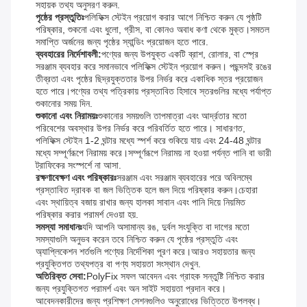
সহায়ক তথ্য অনুসরণ করুন.
পৃষ্ঠের প্রস্তুতিঃ
পলিফিক্স স্টেইন প্রয়োগ করার আগে নিশ্চিত করুন যে পৃষ্ঠটি
পরিষ্কার, শুকনো এবং ধুলো, গ্রীস, বা কোনও অবাধ কণা থেকে মুক্ত।সমতল
সমাপ্তি অর্জনের জন্য পৃষ্ঠের স্যান্ডিং প্রয়োজন হতে পারে.
ব্যবহারের নির্দেশাবলী:
পণ্যের জন্য উপযুক্ত একটি ব্রাশ, রোলার, বা স্প্রে
সরঞ্জাম ব্যবহার করে সমানভাবে পলিফিক্স স্টেইন প্রয়োগ করুন। পছন্দসই রঙের
তীব্রতা এবং পৃষ্ঠের ছিদ্রযুক্ততার উপর নির্ভর করে একাধিক স্তর প্রয়োজন
হতে পারে।পণ্যের তথ্য পত্রিকায় প্রস্তাবিত হিসাবে স্তরগুলির মধ্যে পর্যাপ্ত
শুকানোর সময় দিন.
শুকানো এবং নিরাময়ঃ
শুকানোর সময়গুলি তাপমাত্রা এবং আর্দ্রতার মতো
পরিবেশের অবস্থার উপর নির্ভর করে পরিবর্তিত হতে পারে। সাধারণত,
পলিফিক্স স্টেইন 1-2 ঘন্টার মধ্যে স্পর্শ করে শুকিয়ে যায় এবং 24-48 ঘন্টার
মধ্যে সম্পূর্ণরূপে নিরাময় করে।সম্পূর্ণরূপে নিরাময় না হওয়া পর্যন্ত পানি বা ভারী
ট্রাফিকের সংস্পর্শে না আসা.
রক্ষণাবেক্ষণ এবং পরিষ্কারঃ
সরঞ্জাম এবং সরঞ্জাম ব্যবহারের পরে অবিলম্বে
প্রস্তাবিত দ্রাবক বা জল ভিত্তিক হলে জল দিয়ে পরিষ্কার করুন।চেহারা
এবং স্থায়িত্ব বজায় রাখার জন্য হালকা সাবান এবং পানি দিয়ে নিয়মিত
পরিষ্কার করার পরামর্শ দেওয়া হয়.
সমস্যা সমাধানঃ
যদি আপনি অসামান্য রঙ, দুর্বল সংযুক্তি বা দাগের মতো
সমস্যাগুলি অনুভব করেন তবে নিশ্চিত করুন যে পৃষ্ঠের প্রস্তুতি এবং
অ্যাপ্লিকেশন শর্তগুলি পণ্যের নির্দেশিকা পূরণ করে।আরও সহায়তার জন্য
প্রযুক্তিগত তথ্যপত্র বা পণ্য সহায়তা সংস্থান দেখুন.
অতিরিক্ত সেবা:
PolyFix সফল আবেদন এবং গ্রাহক সন্তুষ্টি নিশ্চিত করার
জন্য প্রযুক্তিগত পরামর্শ এবং অন সাইট সহায়তা প্রদান করে।
আবেদনকারীদের জন্য প্রশিক্ষণ সেশনগুলিও অনুরোধের ভিত্তিতে উপলব্ধ।