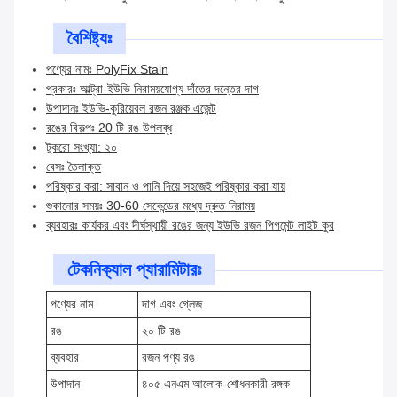
বৈশিষ্ট্যঃ
পণ্যের নামঃ PolyFix Stain
প্রকারঃ আল্ট্রা-ইউভি নিরাময়যোগ্য দাঁতের দন্তের দাগ
উপাদানঃ ইউভি-কুরিয়েবল রজন রঞ্জক এজেন্ট
রঙের বিকল্পঃ 20 টি রঙ উপলব্ধ
টুকরো সংখ্যা: ২০
বেসঃ তৈলাক্ত
পরিষ্কার করা: সাবান ও পানি দিয়ে সহজেই পরিষ্কার করা যায়
শুকানোর সময়ঃ 30-60 সেকেন্ডের মধ্যে দ্রুত নিরাময়
ব্যবহারঃ কার্যকর এবং দীর্ঘস্থায়ী রঙের জন্য ইউভি রজন পিগমেন্ট লাইট কুর
টেকনিক্যাল প্যারামিটারঃ
পণ্যের নাম
দাগ এবং গ্লেজ
রঙ
২০ টি রঙ
ব্যবহার
রজন পণ্য রঙ
উপাদান
৪০৫ এনএম আলোক-শোধনকারী রঙ্গক